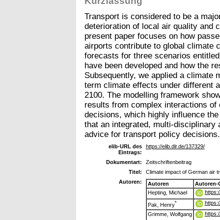
Kurzfassung
Transport is considered to be a major
deterioration of local air quality and
present paper focuses on how passen
airports contribute to global climate 
forecasts for three scenarios entitl
have been developed and how the res
Subsequently, we applied a climate mo
term climate effects under different
2100. The modelling framework show
results from complex interactions o
decisions, which highly influence th
that an integrated, multi-disciplinary
advice for transport policy decisions.
elib-URL des
https://elib.dlr.de/137329/
Eintrags:
Dokumentart:
Zeitschriftenbeitrag
Titel:
Climate impact of German air tr
Autoren:
Autoren
Autoren-
https:
Hepting, Michael
https:
*
Pak, Henry
https:
Grimme, Wolfgang