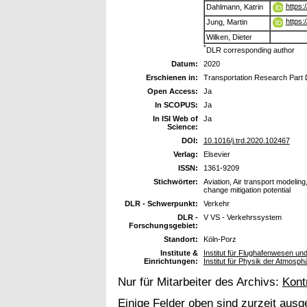
https:
Dahlmann, Katrin
https:
Jung, Martin
Wilken, Dieter
*
DLR corresponding author
Datum:
2020
Erschienen in:
Transportation Research Part 
Open Access:
Ja
In SCOPUS:
Ja
In ISI Web of
Ja
Science:
DOI:
10.1016/j.trd.2020.102467
Verlag:
Elsevier
ISSN:
1361-9209
Stichwörter:
Aviation, Air transport modeli
change mitigation potential
DLR - Schwerpunkt:
Verkehr
DLR -
V VS - Verkehrssystem
Forschungsgebiet:
Standort:
Köln-Porz
Institute &
Institut für Flughafenwesen un
Einrichtungen:
Institut für Physik der Atmosp
Nur für Mitarbeiter des Archivs:
Kont
Einige Felder oben sind zurzeit ausg