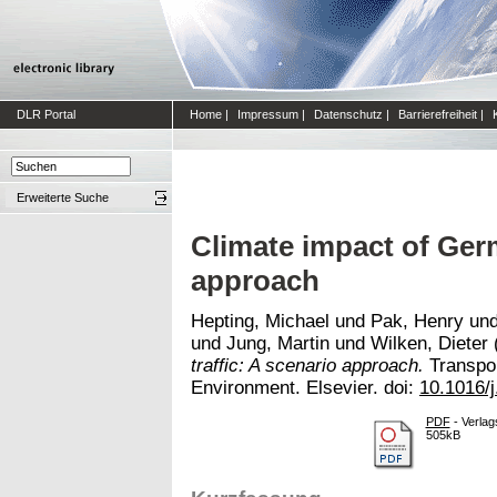
DLR Portal
Home
|
Impressum
|
Datenschutz
|
Barrierefreiheit
|
Erweiterte Suche
Climate impact of Germ
approach
Hepting, Michael
und
Pak, Henry
un
und
Jung, Martin
und
Wilken, Dieter
traffic: A scenario approach.
Transpor
Environment. Elsevier. doi:
10.1016/j
PDF
- Verlag
505kB