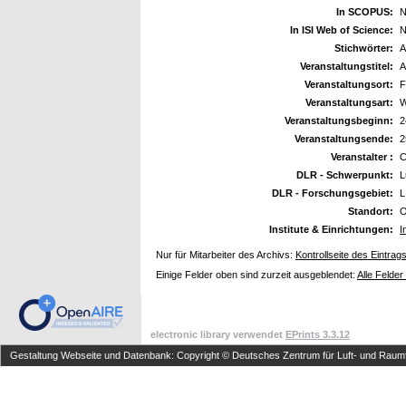
In SCOPUS:
N
In ISI Web of Science:
N
Stichwörter:
A
Veranstaltungstitel:
A
Veranstaltungsort:
F
Veranstaltungsart:
W
Veranstaltungsbeginn:
2
Veranstaltungsende:
2
Veranstalter :
C
DLR - Schwerpunkt:
L
DLR - Forschungsgebiet:
L
Standort:
O
Institute & Einrichtungen:
I
Nur für Mitarbeiter des Archivs:
Kontrollseite des Eintrag
Einige Felder oben sind zurzeit ausgeblendet:
Alle Felder
electronic library verwendet
EPrints 3.3.12
Gestaltung Webseite und Datenbank: Copyright © Deutsches Zentrum für Luft- und Raumfa