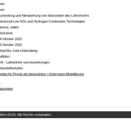
ein
ein
usbreitung und Klimawirkung von Stickoxiden des Luftverkehrs
dvanced Low NOx and Hydrogen Combustion Technologies
lorenz, Italien
orkshop
4 Oktober 2022
5 Oktober 2022
leanSky Joint Undertaking
uftfahrt
 AI - Luftverkehr und Auswirkungen
berpfaffenhofen
nstitut für Physik der Atmosphäre > Erdsystem-Modellierung
s
 anzeigen
hrt (DLR). Alle Rechte vorbehalten.