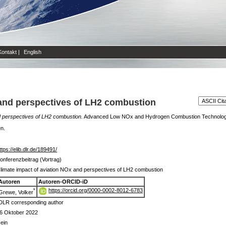
Kontakt
|
English
 and perspectives of LH2 combustion
d perspectives of LH2 combustion.
Advanced Low NOx and Hydrogen Combustion Technologies,
en.
ttps://elib.dlr.de/189491/
onferenzbeitrag (Vortrag)
limate impact of aviation NOx and perspectives of LH2 combustion
Autoren
Autoren-ORCID-iD
https://orcid.org/0000-0002-8012-6783
*
Grewe, Volker
DLR corresponding author
6 Oktober 2022
ein