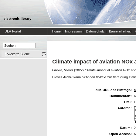
DLR Portal
Home
|
Impressum
|
Datenschutz
|
Barrierefreiheit
|
Erweiterte Suche
Climate impact of aviation NOx
Grewe, Volker
(2022)
Climate impact of aviation NOx an
Dieses Archiv kann nicht den Volltext zur Verfügung stell
elib-URL des Eintrags:
h
Dokumentart:
K
Titel:
C
Autoren:
*
Datum:
2
Open Access:
N