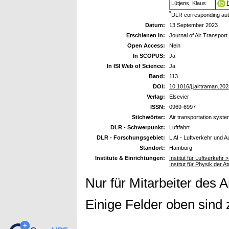
Lütjens, Klaus
*
DLR corresponding aut
Datum:
13 September 2023
Erschienen in:
Journal of Air Transpo
Open Access:
Nein
In SCOPUS:
Ja
In ISI Web of Science:
Ja
Band:
113
DOI:
10.1016/j.jairtraman.20
Verlag:
Elsevier
ISSN:
0969-6997
Stichwörter:
Air transportation system
DLR - Schwerpunkt:
Luftfahrt
DLR - Forschungsgebiet:
L AI - Luftverkehr und 
Standort:
Hamburg
Institute & Einrichtungen:
Institut für Luftverkehr
Institut für Physik der
Nur für Mitarbeiter des 
Einige Felder oben sind 