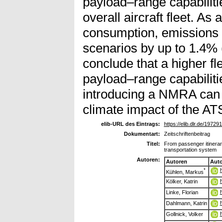
payload–range capabiliti
overall aircraft fleet. 
consumption, emissions a
scenarios by up to 1.4% 
conclude that a higher fle
payload–range capabiliti
introducing a NMRA can m
climate impact of the AT
elib-URL des Eintrags:
https://elib.dlr.de/197291
Dokumentart:
Zeitschriftenbeitrag
Titel:
From passenger itinerari
transportation system
Autoren:
Autoren
Aut
*
Kühlen, Markus
Kölker, Katrin
Linke, Florian
Dahlmann, Katrin
Gollnick, Volker