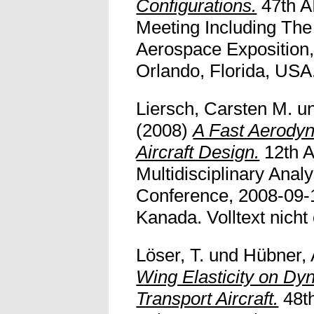
Configurations.
47th A
Meeting Including Th
Aerospace Exposition,
Orlando, Florida, USA. 
Liersch, Carsten M.
u
(2008)
A Fast Aerodyn
Aircraft Design.
12th 
Multidisciplinary Anal
Conference, 2008-09-1
Kanada. Volltext nicht 
Löser, T.
und
Hübner, 
Wing Elasticity on Dy
Transport Aircraft.
48t