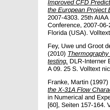
Improved CFD Predicti
the European Project
2007-4303. 25th AIAA
Conference, 2007-06-
Florida (USA). Volltext
Fey, Uwe
und
Groot d
(2010)
Thermography a
testing.
DLR-Interner 
A 09. 25 S. Volltext nic
Franke, Martin
(1997
the X-31A Flow Charac
in Numerical and Expe
[60], Seiten 157-164.