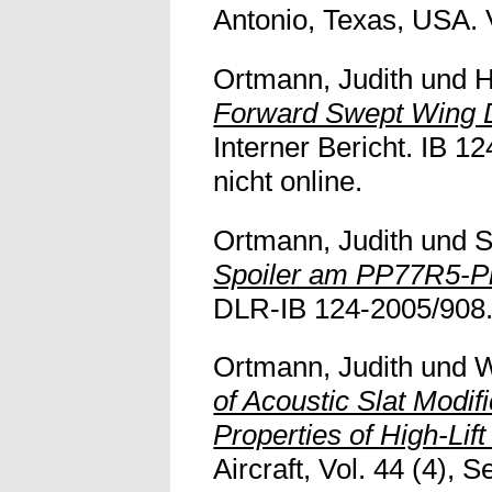
Antonio, Texas, USA. Vo
Ortmann, Judith
und
H
Forward Swept Wing D
Interner Bericht. IB 12
nicht online.
Ortmann, Judith
und
S
Spoiler am PP77R5-Pro
DLR-IB 124-2005/908. 1
Ortmann, Judith
und
W
of Acoustic Slat Modi
Properties of High-Lif
Aircraft, Vol. 44 (4), 