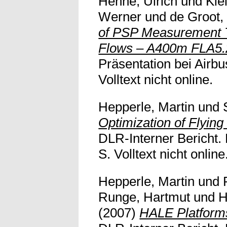
Henne, Ulrich
und
Kle
Werner
und
de Groot,
of PSP Measurement T
Flows – A400m FLA5.
Präsentation bei Airb
Volltext nicht online.
Hepperle, Martin
und
Optimization of Flying
DLR-Interner Bericht.
S. Volltext nicht online
Hepperle, Martin
und
Runge, Hartmut
und
H
(2007)
HALE Platforms 