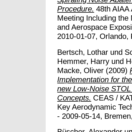
Procedure.
48th AIAA 
Meeting Including th
and Aerospace Exposit
2010-01-07, Orlando, 
Bertsch, Lothar
und
Sc
Hemmer, Harry
und
H
Macke, Oliver
(2009)
Implementation for th
new Low-Noise STOL 
Concepts.
CEAS / KATn
Key Aerodynamic Tech
- 2009-05-14, Bremen
Büscher, Alexander
u