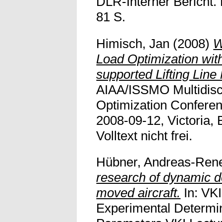
DLR-Interner Bericht.
81 S.
Himisch, Jan
(2008)
W
Load Optimization wit
supported Lifting Line
AIAA/ISSMO Multidisci
Optimization Conferen
2008-09-12, Victoria, 
Volltext nicht frei.
Hübner, Andreas-Ren
research of dynamic d
moved aircraft.
In: VKI
Experimental Determin