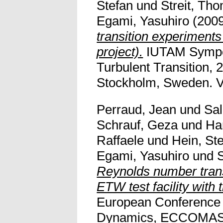
Stefan
und
Streit, Th
Egami, Yasuhiro
(200
transition experimen
project).
IUTAM Sympo
Turbulent Transition, 
Stockholm, Sweden. Vol
Perraud, Jean
und
Sal
Schrauf, Geza
und
Han
Raffaele
und
Hein, St
Egami, Yasuhiro
und
Reynolds number trans
ETW test facility with 
European Conference 
Dynamics, ECCOMAS 