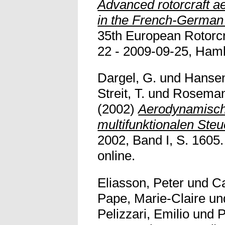
Advanced rotorcraft a
in the French-German
35th European Rotorc
22 - 2009-09-25, Ham
Dargel, G.
und
Hansen
Streit, T.
und
Roseman
(2002)
Aerodynamisch
multifunktionalen Steu
2002, Band I, S. 1605.
online.
Eliasson, Peter
und
Ca
Pape, Marie-Claire
un
Pelizzari, Emilio
und
P