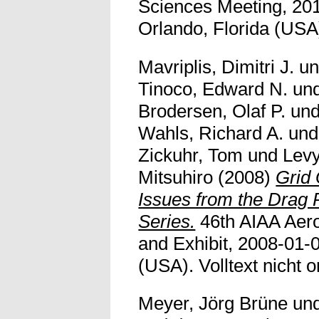
Sciences Meeting, 201
Orlando, Florida (USA).
Mavriplis, Dimitri J.
u
Tinoco, Edward N.
un
Brodersen, Olaf P.
un
Wahls, Richard A.
un
Zickuhr, Tom
und
Levy
Mitsuhiro
(2008)
Grid 
Issues from the Drag 
Series.
46th AIAA Aer
and Exhibit, 2008-01-
(USA). Volltext nicht o
Meyer, Jörg Brüne
un