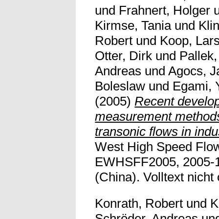
und
Frahnert, Holger
Kirmse, Tania
und
Kli
Robert
und
Koop, Lar
Otter, Dirk
und
Pallek,
Andreas
und
Agocs, J
Boleslaw
und
Egami, 
(2005)
Recent develo
measurement methods f
transonic flows in indu
West High Speed Flow
EWHSFF2005, 2005-10-
(China). Volltext nicht 
Konrath, Robert
und
K
Schröder, Andreas
un