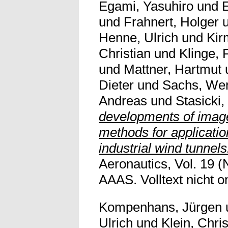
Egami, Yasuhiro
und
E
und
Frahnert, Holger
Henne, Ulrich
und
Kir
Christian
und
Klinge, 
und
Mattner, Hartmut
Dieter
und
Sachs, We
Andreas
und
Stasicki
developments of ima
methods for application
industrial wind tunnels
Aeronautics, Vol. 19 (
AAAS. Volltext nicht on
Kompenhans, Jürgen
Ulrich
und
Klein, Chris