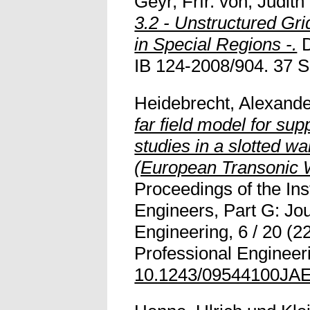
Geyr, Frfr. von, Judith
3.2 - Unstructured Gri
in Special Regions -.
D
IB 124-2008/904. 37 S. 
Heidebrecht, Alexand
far field model for sup
studies in a slotted wa
(European Transonic 
Proceedings of the Ins
Engineers, Part G: Jo
Engineering, 6 / 20 (2
Professional Engineeri
10.1243/09544100JA