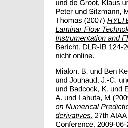
und
de Groot, Klaus
u
Peter
und
Sitzmann, M
Thomas
(2007)
HYLTE
Laminar Flow Technol
Instrumentation and Fl
Bericht. DLR-IB 124-20
nicht online.
Mialon, B.
und
Ben Keh
und
Jouhaud, J.-C.
un
und
Badcock, K.
und
E
A.
und
Lahuta, M
(200
on Numerical Predictio
derivatives.
27th AIAA
Conference, 2009-06-