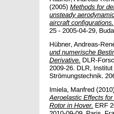
(2005)
Methods for det
unsteady aerodynamic 
aircraft configurations.
25 - 2005-04-29, Budap
Hübner, Andreas-Ren
und numerische Best
Derivative.
DLR-Forsc
2009-26. DLR, Institu
Strömungstechnik. 206 
Imiela, Manfred
(2010
Aeroelastic Effects fo
Rotor in Hover.
ERF 20
2010-09-09, Paris, Fr