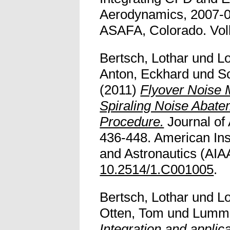
Aerodynamics, 2007-0
ASAFA, Colorado. Vollt
Bertsch, Lothar
und
Lo
Anton, Eckhard
und
S
(2011)
Flyover Noise 
Spiraling Noise Abat
Procedure.
Journal of A
436-448. American Inst
and Astronautics (AIAA
10.2514/1.C001005
.
Bertsch, Lothar
und
Lo
Otten, Tom
und
Lumme
Integration and applica