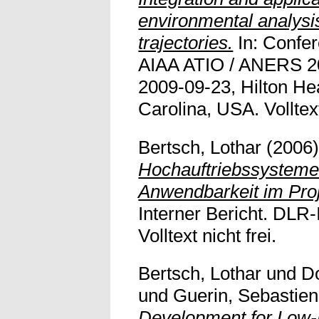
environmental analysis 
trajectories.
In: Confe
AIAA ATIO / ANERS 20
2009-09-23, Hilton He
Carolina, USA. Volltext
Bertsch, Lothar
(2006
Hochauftriebssysteme
Anwendbarkeit im Pro
Interner Bericht. DLR
Volltext nicht frei.
Bertsch, Lothar
und
D
und
Guerin, Sebastien
Development for Low-N