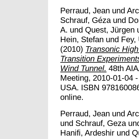
Perraud, Jean
und
Arc
Schrauf, Géza
und
Don
A.
und
Quest, Jürgen
Hein, Stefan
und
Fey,
(2010)
Transonic Hig
Transition Experiment
Wind Tunnel.
48th AIA
Meeting, 2010-01-04 -
USA. ISBN 9781600867
online.
Perraud, Jean
und
Arc
und
Schrauf, Geza
un
Hanifi, Ardeshir
und
Q