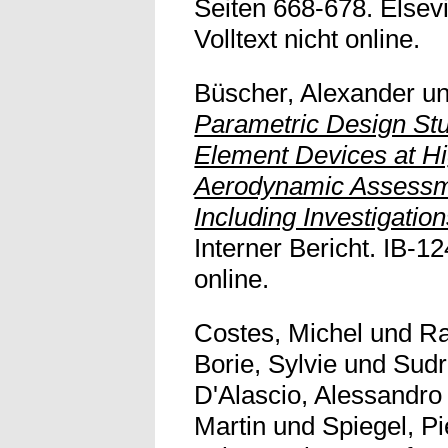
Seiten 668-678. Elsev
Volltext nicht online.
Büscher, Alexander
u
Parametric Design Stu
Element Devices at H
Aerodynamic Assessm
Including Investigatio
Interner Bericht. IB-12
online.
Costes, Michel
und
Ra
Borie, Sylvie
und
Sudr
D'Alascio, Alessandro
Martin
und
Spiegel, Pi