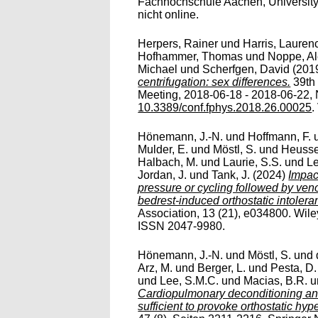
Fachhochschule Aachen, University 
nicht online.
Herpers, Rainer
und
Harris, Lauren
Hofhammer, Thomas
und
Noppe, A
Michael
und
Scherfgen, David
(201
centrifugation: sex differences.
39th
Meeting, 2018-06-18 - 2018-06-22, 
10.3389/conf.fphys.2018.26.00025
.
Hönemann, J.-N.
und
Hoffmann, F.
Mulder, E.
und
Möstl, S.
und
Heusse
Halbach, M.
und
Laurie, S.S.
und
Le
Jordan, J.
und
Tank, J.
(2024)
Impac
pressure or cycling followed by veno
bedrest-induced orthostatic intolera
Association, 13 (21), e034800. Wile
ISSN 2047-9980.
Hönemann, J.-N.
und
Möstl, S.
und
Arz, M.
und
Berger, L.
und
Pesta, D.
und
Lee, S.M.C.
und
Macias, B.R.
u
Cardiopulmonary deconditioning an
sufficient to provoke orthostatic hyp