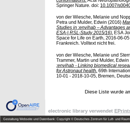
conformations.
Acta Neuropathologic
Springer Nature. doi:
10.1007/s004
von der Wiesche, Melanie
und
Nopp
Petra
und
Mulder, Edwin
(2016)
Man
Studies in :envihab – Advantages a
ESA-| RSL-Study 2015/16).
ESA Join
Space for Life on Earth, 2016-06-05
Frankreich. Volltext nicht frei.
von der Wiesche, Melanie
und
Ster
Trammer, Martin
und
Mulder, Edwin
:envihab - Linking biomedical resea
for Astronaut health.
69th Internatio
10-01 - 2018-10-05, Bremen, Deutschl
Diese Liste wurde 
electronic library verwendet
EPrint
Gestaltung Webseite und Datenbank: Copyright © Deutsches Zentrum für Luft- und Raumfa