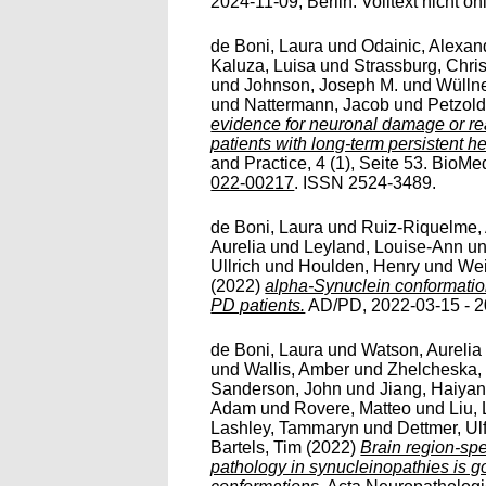
2024-11-09, Berlin. Volltext nicht on
de Boni, Laura
und
Odainic, Alexan
Kaluza, Luisa
und
Strassburg, Chris
und
Johnson, Joseph M.
und
Wüllne
und
Nattermann, Jacob
und
Petzold
evidence for neuronal damage or re
patients with long-term persistent 
and Practice, 4 (1), Seite 53. BioMe
022-00217
. ISSN 2524-3489.
de Boni, Laura
und
Ruiz-Riquelme, 
Aurelia
und
Leyland, Louise-Ann
u
Ullrich
und
Houlden, Henry
und
Wei
(2022)
alpha-Synuclein conformatio
PD patients.
AD/PD, 2022-03-15 - 2
de Boni, Laura
und
Watson, Aurelia
und
Wallis, Amber
und
Zhelcheska, 
Sanderson, John
und
Jiang, Haiya
Adam
und
Rovere, Matteo
und
Liu, 
Lashley, Tammaryn
und
Dettmer, Ul
Bartels, Tim
(2022)
Brain region-spe
pathology in synucleinopathies is 