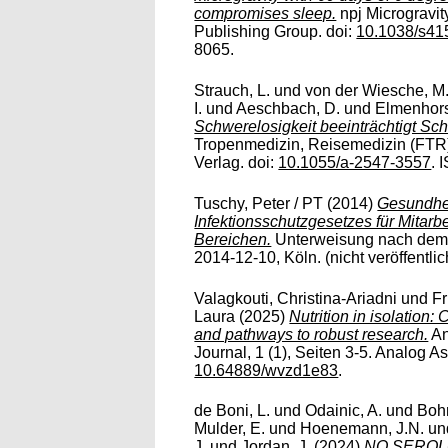
compromises sleep.
npj Microgravity
Publishing Group. doi:
10.1038/s41
8065.
Strauch, L.
und
von der Wiesche, M
I.
und
Aeschbach, D.
und
Elmenhors
Schwerelosigkeit beeinträchtigt Schl
Tropenmedizin, Reisemedizin (FTR)
Verlag. doi:
10.1055/a-2547-3557
. 
Tuschy, Peter / PT
(2014)
Gesundhei
Infektionsschutzgesetzes für Mitarb
Bereichen.
Unterweisung nach dem I
2014-12-10, Köln. (nicht veröffentlich
Valagkouti, Christina-Ariadni
und
Fr
Laura
(2025)
Nutrition in isolation:
and pathways to robust research.
An
Journal, 1 (1), Seiten 3-5. Analog 
10.64889/wvzd1e83
.
de Boni, L.
und
Odainic, A.
und
Boh
Mulder, E.
und
Hoenemann, J.N.
un
J.
und
Jordan, J.
(2024)
NO SEROL