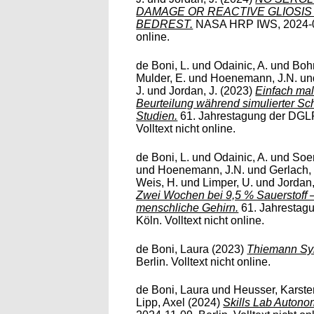
DAMAGE OR REACTIVE GLIOSIS
BEDREST.
NASA HRP IWS, 2024-02-
online.
de Boni, L.
und
Odainic, A.
und
Boh
Mulder, E.
und
Hoenemann, J.N.
un
J.
und
Jordan, J.
(2023)
Einfach mal
Beurteilung während simulierter 
Studien.
61. Jahrestagung der DGLR
Volltext nicht online.
de Boni, L.
und
Odainic, A.
und
Soe
und
Hoenemann, J.N.
und
Gerlach,
Weis, H.
und
Limper, U.
und
Jordan,
Zwei Wochen bei 9,5 % Sauerstoff –
menschliche Gehirn.
61. Jahrestag
Köln. Volltext nicht online.
de Boni, Laura
(2023)
Thiemann Sy
Berlin. Volltext nicht online.
de Boni, Laura
und
Heusser, Karste
Lipp, Axel
(2024)
Skills Lab Auton