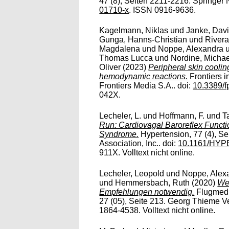
47 (8), Seiten 2211-2216. Springer 
01710-x
. ISSN 0916-9636.
Kagelmann, Niklas
und
Janke, Dav
Gunga, Hanns-Christian
und
Rivera
Magdalena
und
Noppe, Alexandra
Thomas Lucca
und
Nordine, Michae
Oliver
(2023)
Peripheral skin coolin
hemodynamic reactions.
Frontiers i
Frontiers Media S.A.. doi:
10.3389/
042X.
Lecheler, L.
und
Hoffmann, F.
und
T
Run: Cardiovagal Baroreflex Functi
Syndrome.
Hypertension, 77 (4), S
Association, Inc.. doi:
10.1161/HY
911X. Volltext nicht online.
Lecheler, Leopold
und
Noppe, Alex
und
Hemmersbach, Ruth
(2020)
Wei
Empfehlungen notwendig.
Flugmedi
27 (05), Seite 213. Georg Thieme Ve
1864-4538. Volltext nicht online.