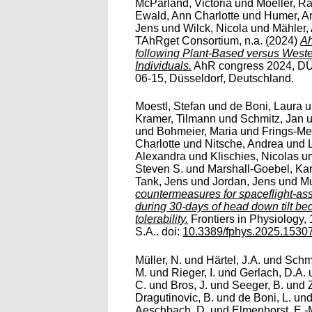
McParland, Victoria
und
Moeller, Ra
Ewald, Ann Charlotte
und
Humer, A
Jens
und
Wilck, Nicola
und
Mähler,
TAhRget Consortium, n.a.
(2024)
Ah
following Plant-Based versus Weste
Individuals.
AhR congress 2024, D
06-15, Düsseldorf, Deutschland.
Moestl, Stefan
und
de Boni, Laura
u
Kramer, Tilmann
und
Schmitz, Jan
und
Bohmeier, Maria
und
Frings-Me
Charlotte
und
Nitsche, Andrea
und
Alexandra
und
Klischies, Nicolas
u
Steven S.
und
Marshall-Goebel, Ka
Tank, Jens
und
Jordan, Jens
und
Mu
countermeasures for spaceflight-as
during 30-days of head down tilt be
tolerability.
Frontiers in Physiology,
S.A.. doi:
10.3389/fphys.2025.1530
Müller, N.
und
Härtel, J.A.
und
Schmi
M.
und
Rieger, I.
und
Gerlach, D.A.
C.
und
Bros, J.
und
Seeger, B.
und
Dragutinovic, B.
und
de Boni, L.
un
Aeschbach, D.
und
Elmenhorst, E.-