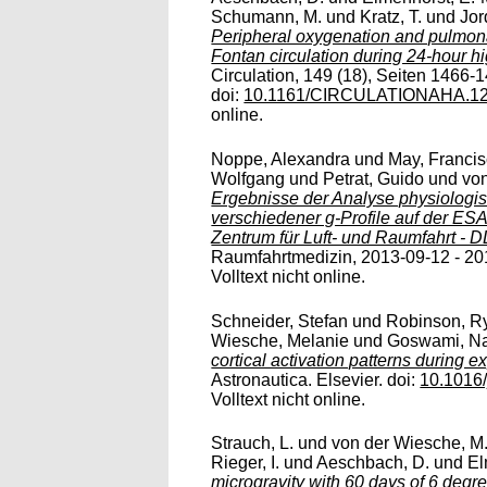
Schumann, M.
und
Kratz, T.
und
Jor
Peripheral oxygenation and pulmon
Fontan circulation during 24-hour hi
Circulation, 149 (18), Seiten 1466-1
doi:
10.1161/CIRCULATIONAHA.12
online.
Noppe, Alexandra
und
May, Franci
Wolfgang
und
Petrat, Guido
und
vo
Ergebnisse der Analyse physiologis
verschiedener g-Profile auf der E
Zentrum für Luft- und Raumfahrt - D
Raumfahrtmedizin, 2013-09-12 - 201
Volltext nicht online.
Schneider, Stefan
und
Robinson, R
Wiesche, Melanie
und
Goswami, N
cortical activation patterns during exp
Astronautica. Elsevier. doi:
10.1016/
Volltext nicht online.
Strauch, L.
und
von der Wiesche, M
Rieger, I.
und
Aeschbach, D.
und
El
microgravity with 60 days of 6 degre