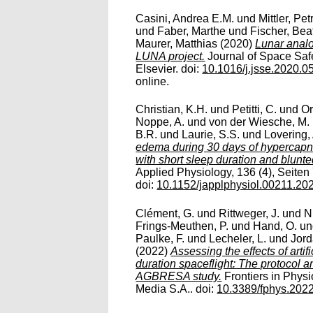
Casini, Andrea E.M.
und
Mittler, Pet
und
Faber, Marthe
und
Fischer, Bea
Maurer, Matthias
(2020)
Lunar analo
LUNA project.
Journal of Space Safe
Elsevier. doi:
10.1016/j.jsse.2020.0
online.
Christian, K.H.
und
Petitti, C.
und
Or
Noppe, A.
und
von der Wiesche, M.
B.R.
und
Laurie, S.S.
und
Lovering, 
edema during 30 days of hypercapnic
with short sleep duration and blunt
Applied Physiology, 136 (4), Seiten
doi:
10.1152/japplphysiol.00211.20
Clément, G.
und
Rittweger, J.
und
N
Frings-Meuthen, P.
und
Hand, O.
u
Paulke, F.
und
Lecheler, L.
und
Jord
(2022)
Assessing the effects of artifi
duration spaceflight: The protocol 
AGBRESA study.
Frontiers in Physi
Media S.A.. doi:
10.3389/fphys.202