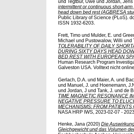
und
Tegtbur, Uwe
und
Jordan, Jens
intermittent or continuous short-arm
head down bed rest (AGBRESA stu
Public Library of Science (PLoS). d
ISSN 1932-6203.
Frett, Timo
und
Mulder, E.
und
Gree
Michael
und
Pustowalow, Willi
und
TOLERABILITY OF DAILY SHOR
DURING SIXTY DAYS HEAD DOWN
BED REST WITH EUROPEAN SP
Human Research Program Investiga
Galveston USA. Volltext nicht online
Gerlach, D.A.
und
Maier, A.
und
Bac
und
Manuel, J.
und
Hoenemann, J.
und
Jordan, J
und
Tank, J.
und
de B
TIME MAGNETIC RESONANCE I
NEGATIVE PRESSURE TO ELUC
MECHANISMS: FROM PATIENTS 
NASA HRP IWS, 2023-02-07 - 2023-0
Henke, Jana
(2020)
Die Auswirkung
Gleichgewicht und das Volumen der 