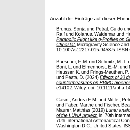
Anzahl der Einträge auf dieser Eben
Brungs, Sonja
und
Petrat, Guido
un
Ralf
und
Kolanus, Waldemar
und
H
Parabolic Flight like g-Profiles on 
Clinostat.
Microgravity Science and T
10.1007/s12217-015-9458-5
. ISSN 
Buescher, F.-M.
und
Schmitz, M.-T.
Boni, L.
und
Elmenhorst, E.-M.
und
Heusser, K.
und
Frings-Meuthen, P.
und
Pesta, D.
(2024)
Effects of 30 
countermeasures on PBMC bioenerg
e14102. Wiley. doi:
10.1111/apha.1
Casini, Andrea E.M.
und
Mittler, Pet
und
Faber, Marthe
und
Fischer, Bea
Maurer, Matthias
(2019)
Lunar analo
of the LUNA project.
In: 70th Intern
70th International Astronautical Co
Washington D.C., United States. ISS