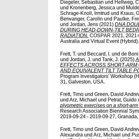
Diegeler, Sebastian
und
Hellweg, Ch
und
Kronenberg, Jessica
und
Mulde
Schrage-Knoll, Irmtrud
und
Kraus, G
Berwanger, Carolin
und
Paulke, Fr
und
Jordan, Jens
(2021)
DNA DOU
DURING HEAD-DOWN-TILT BED
RADIATION.
COSPAR 2021, 2021-01
Australia and Virtual Event (Hybrid)
Frett, T.
und
Beccard, I.
und
de Boni,
und
Jordan, J.
und
Tank, J.
(2025)
A
EFFECTS ACROSS SHORT-ARM 
AND EQUIVALENT TILT TABLE P
Program Investigators' Workshop (
31, Galveston, USA.
Frett, Timo
und
Green, David Andr
und
Arz, Michael
und
Petrat, Guido
plyometric exercises on a short-arm 
Research Association Biennial Sy
2019-09-24 - 2019-09-27, Granada, S
Frett, Timo
und
Green, David Andr
Alexandra
und
Arz, Michael
und
Pus