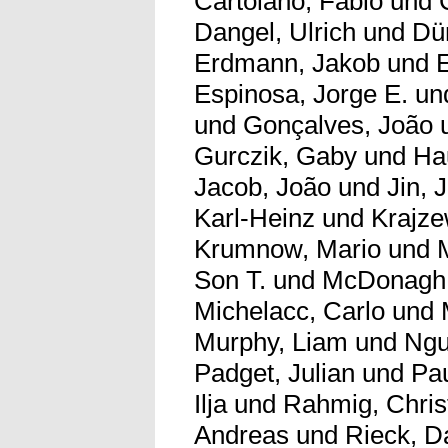
Cartolano, Fabio
und
Dangel, Ulrich
und
Dü
Erdmann, Jakob
und
Espinosa, Jorge E.
un
und
Gonçalves, João
Gurczik, Gaby
und
Ha
Jacob, João
und
Jin, 
Karl-Heinz
und
Krajze
Krumnow, Mario
und
Son T.
und
McDonagh,
Michelacc, Carlo
und
Murphy, Liam
und
Ngu
Padget, Julian
und
Pau
Ilja
und
Rahmig, Chris
Andreas
und
Rieck, D