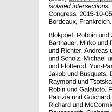
isolated intersections.
Congress, 2015-10-05
Bordeaux, Frankreich.
Blokpoel, Robbin
und
Barthauer, Mirko
und
und
Richter, Andreas
und
Scholz, Michael
u
und
Flötteröd, Yun-Pa
Jakob
und
Busquets, 
Raymond
und
Tsotska
Robin
und
Galatioto, 
Patrizia
und
Guichard
Richard
und
McCormic