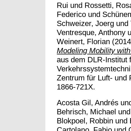
Rui
und
Rossetti, Rosa
Federico
und
Schünem
Schweizer, Joerg
und
Ventresque, Anthony
Weinert, Florian
(201
Modeling Mobility wit
aus dem DLR-Institut 
Verkehrssystemtechni
Zentrum für Luft- und
1866-721X.
Acosta Gil, Andrés
un
Behrisch, Michael
un
Blokpoel, Robbin
und
Cartolano, Fabio
und