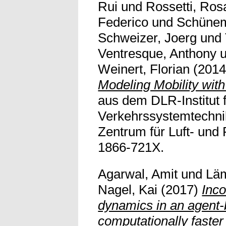
Rui
und
Rossetti, Rosa
Federico
und
Schünem
Schweizer, Joerg
und
Ventresque, Anthony
Weinert, Florian
(201
Modeling Mobility wit
aus dem DLR-Institut 
Verkehrssystemtechni
Zentrum für Luft- und
1866-721X.
Agarwal, Amit
und
Lä
Nagel, Kai
(2017)
Inco
dynamics in an agent
computationally faste