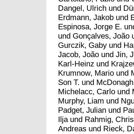
Dangel, Ulrich
und
Dü
Erdmann, Jakob
und
Espinosa, Jorge E.
un
und
Gonçalves, João
Gurczik, Gaby
und
Ha
Jacob, João
und
Jin, 
Karl-Heinz
und
Krajze
Krumnow, Mario
und
Son T.
und
McDonagh,
Michelacc, Carlo
und
Murphy, Liam
und
Ngu
Padget, Julian
und
Pau
Ilja
und
Rahmig, Chris
Andreas
und
Rieck, D