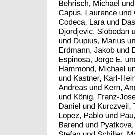
Behrisch, Michael
un
Capus, Laurence
und
Codeca, Lara
und
Das
Djordjevic, Slobodan
und
Dupius, Marius
u
Erdmann, Jakob
und
Espinosa, Jorge E.
un
Hammond, Michael
u
und
Kastner, Karl-Hei
Andreas
und
Kern, An
und
König, Franz-Jos
Daniel
und
Kurczveil,
Lopez, Pablo
und
Pau,
Barend
und
Pyatkova,
Stefan
und
Schiller, 