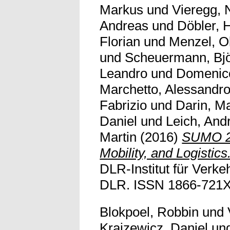
Markus
und
Vieregg, 
Andreas
und
Döbler, 
Florian
und
Menzel, O
und
Scheuermann, Bj
Leandro
und
Domenico
Marchetto, Alessandr
Fabrizio
und
Darin, M
Daniel
und
Leich, And
Martin
(2016)
SUMO 20
Mobility, and Logistics
DLR-Institut für Verke
DLR. ISSN 1866-721X
Blokpoel, Robbin
und
Krajzewicz, Daniel
un