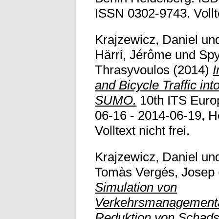
ISSN 0302-9743. Vollte
Krajzewicz, Daniel
un
Härri, Jérôme
und
Spy
Thrasyvoulos
(2014)
I
and Bicycle Traffic int
SUMO.
10th ITS Euro
06-16 - 2014-06-19, He
Volltext nicht frei.
Krajzewicz, Daniel
un
Tomàs Vergés, Josep
Simulation von
Verkehrsmanagementa
Reduktion von Schads