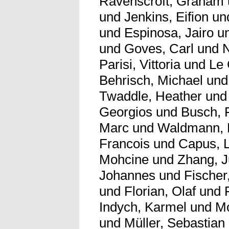
Ravenscroft, Graham
und
Jenkins, Eifion
un
und
Espinosa, Jairo
u
und
Goves, Carl
und
Parisi, Vittoria
und
Le 
Behrisch, Michael
un
Twaddle, Heather
un
Georgios
und
Busch, F
Marc
und
Waldmann,
Francois
und
Capus, 
Mohcine
und
Zhang, 
Johannes
und
Fischer,
und
Florian, Olaf
und
Indych, Karmel
und
Mo
und
Müller, Sebastian