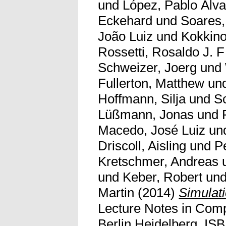
und
López, Pablo Álv
Eckehard
und
Soares,
João Luiz
und
Kokkino
Rossetti, Rosaldo J. F
Schweizer, Joerg
und
Fullerton, Matthew
un
Hoffmann, Silja
und
S
Lüßmann, Jonas
und
Macedo, José Luiz
un
Driscoll, Aisling
und
P
Kretschmer, Andreas
und
Keber, Robert
un
Martin
(2014)
Simulati
Lecture Notes in Comp
Berlin Heidelberg. IS