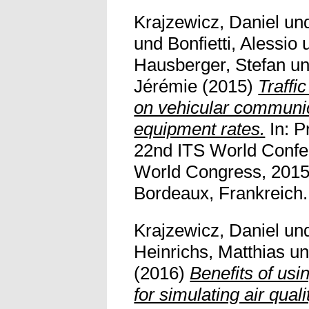
Krajzewicz, Daniel
un
und
Bonfietti, Alessio
Hausberger, Stefan
u
Jérémie
(2015)
Traff
on vehicular communic
equipment rates.
In: P
22nd ITS World Confe
World Congress, 2015
Bordeaux, Frankreich. V
Krajzewicz, Daniel
un
Heinrichs, Matthias
u
(2016)
Benefits of us
for simulating air qua