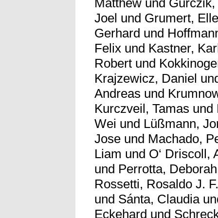
Matthew
und
Gurczik,
Joel
und
Grumert, Ell
Gerhard
und
Hoffmann
Felix
und
Kastner, Kar
Robert
und
Kokkinogen
Krajzewicz, Daniel
un
Andreas
und
Krumnow
Kurczveil, Tamas
und
Wei
und
Lüßmann, Jo
Jose
und
Machado, P
Liam
und
O‘ Driscoll, 
und
Perrotta, Deborah
Rossetti, Rosaldo J. F
und
Sánta, Claudia
un
Eckehard
und
Schreck