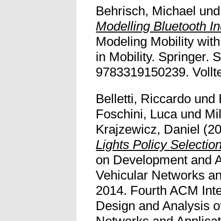
Behrisch, Michael
un
Modelling Bluetooth I
Modeling Mobility wit
in Mobility. Springer.
9783319150239. Volltex
Belletti, Riccardo
und
Foschini, Luca
und
Mi
Krajzewicz, Daniel
(2
Lights Policy Selection
on Development and Ana
Vehicular Networks an
2014. Fourth ACM Int
Design and Analysis of