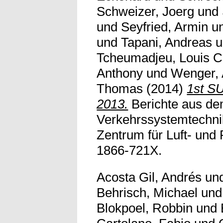
Schweizer, Joerg
und
und
Seyfried, Armin
u
und
Tapani, Andreas
u
Tcheumadjeu, Louis C
Anthony
und
Wenger,
Thomas
(2014)
1st S
2013.
Berichte aus dem
Verkehrssystemtechni
Zentrum für Luft- und
1866-721X.
Acosta Gil, Andrés
un
Behrisch, Michael
un
Blokpoel, Robbin
und