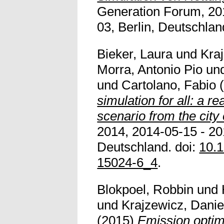
Generation Forum, 20
03, Berlin, Deutschland.
Bieker, Laura
und
Kra
Morra, Antonio Pio
un
und
Cartolano, Fabio
(
simulation for all: a rea
scenario from the city
2014, 2014-05-15 - 20
Deutschland. doi:
10.1
15024-6_4
.
Blokpoel, Robbin
und
und
Krajzewicz, Danie
(2015)
Emission optimi