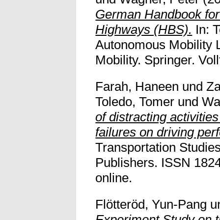
German Handbook for 
Highways (HBS).
In: 
Autonomous Mobility L
Mobility. Springer. Vollt
Farah, Haneen
und
Za
Toledo, Tomer
und
Wa
of distracting activitie
failures on driving pe
Transportation Studies
Publishers. ISSN 1824-
online.
Flötteröd, Yun-Pang
u
Experiment Study on 