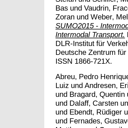
Bas
und
Vaudrin, Frac
Zoran
und
Weber, Mel
SUMO2015 - Intermoda
Intermodal Transport.
DLR-Institut für Verke
Deutsche Zentrum für 
ISSN 1866-721X.
Abreu, Pedro Henriqu
Luiz
und
Andresen, Er
und
Bragard, Quentin
und
Dalaff, Carsten
u
und
Ebendt, Rüdiger
u
und
Fernades, Gustav