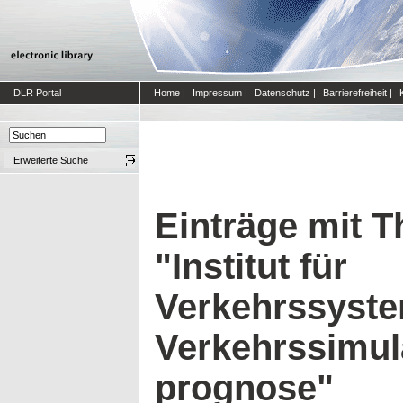
DLR Portal
Home
|
Impressum
|
Datenschutz
|
Barrierefreiheit
|
Erweiterte Suche
Einträge mit 
"Institut für
Verkehrssyste
Verkehrssimul
prognose"