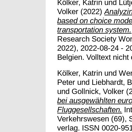
Kölker, Katrin
und
Lüt
Volker
(2022)
Analyzi
based on choice modeli
transportation system.
Research Society Wo
2022), 2022-08-24 - 2
Belgien. Volltext nicht 
Kölker, Katrin
und
Wen
Peter
und
Liebhardt, 
und
Gollnick, Volker
(
bei ausgewählten eur
Fluggesellschaften.
In
Verkehrswesen (69), S
verlag. ISSN 0020-9511