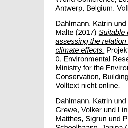
Antwerp, Belgium. Vollt
Dahlmann, Katrin
un
Malte
(2017)
Suitable 
assessing the relatio
climate effects.
Projek
0. Environmental Rese
Ministry for the Envir
Conservation, Building
Volltext nicht online.
Dahlmann, Katrin
un
Grewe, Volker
und
Lin
Matthes, Sigrun
und
P
Scheelhaase, Janina
(