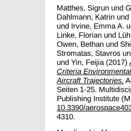
Matthes, Sigrun
und
G
Dahlmann, Katrin
un
und
Irvine, Emma A.
u
Linke, Florian
und
Lüh
Owen, Bethan
und
Shi
Stromatas, Stavros
u
und
Yin, Feijia
(2017)
Criteria Environmenta
Aircraft Trajectories.
Ae
Seiten 1-25. Multidisci
Publishing Institute (M
10.3390/aerospace40
4310.