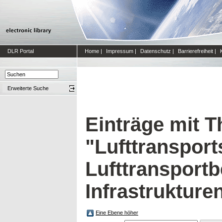
DLR Portal
Home
|
Impressum
|
Datenschutz
|
Barrierefreiheit
|
Erweiterte Suche
Einträge mit 
"Lufttranspor
Lufttransportb
Infrastrukture
Eine Ebene höher