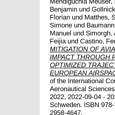
Mendiguchia Meuser, 
Benjamin
und
Gollnick
Florian
und
Matthes, 
Simone
und
Baumann,
Manuel
und
Simorgh, 
Feijia
und
Castino, Fe
MITIGATION OF AVI
IMPACT THROUGH 
OPTIMIZED TRAJECT
EUROPEAN AIRSPA
of the International Co
Aeronautical Science
2022, 2022-09-04 - 20
Schweden. ISBN 978-
2958-4647.