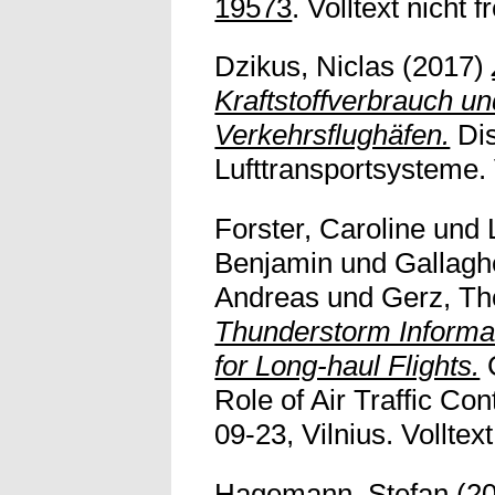
19573
. Volltext nicht fr
Dzikus, Niclas
(2017)
Kraftstoffverbrauch u
Verkehrsflughäfen.
Dis
Lufttransportsysteme. V
Forster, Caroline
und
Benjamin
und
Gallagh
Andreas
und
Gerz, T
Thunderstorm Informa
for Long-haul Flights.
C
Role of Air Traffic Co
09-23, Vilnius. Volltext
Hagemann, Stefan
(2