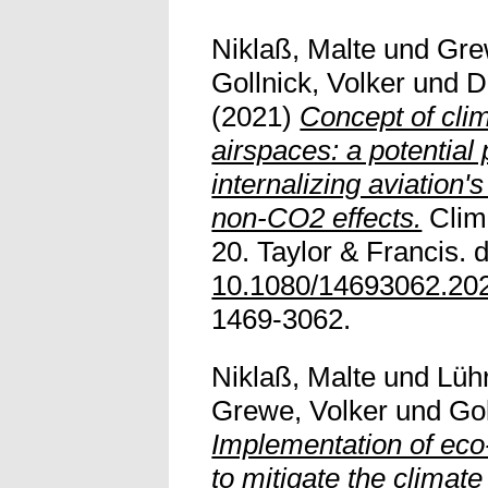
Niklaß, Malte
und
Gre
Gollnick, Volker
und
D
(2021)
Concept of cli
airspaces: a potential 
internalizing aviation'
non-CO2 effects.
Clima
20. Taylor & Francis. d
10.1080/14693062.20
1469-3062.
Niklaß, Malte
und
Lüh
Grewe, Volker
und
Gol
Implementation of eco-
to mitigate the climat