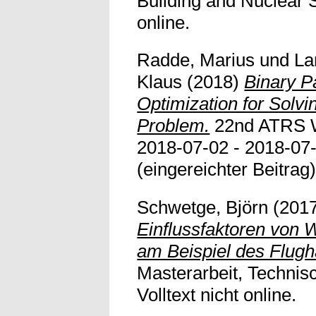
Building and Nuclear Sa
online.
Radde, Marius
und
La
Klaus
(2018)
Binary P
Optimization for Solvin
Problem.
22nd ATRS W
2018-07-02 - 2018-07-
(eingereichter Beitrag) 
Schwetge, Björn
(201
Einflussfaktoren von 
am Beispiel des Flug
Masterarbeit, Technis
Volltext nicht online.