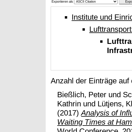
Exportieren als
Institute und Einr
Lufttranspor
Lufttr
Infras
Anzahl der Einträge auf
Bießlich, Peter
und
Sc
Kathrin
und
Lütjens, K
(2017)
Analysis of Inf
Waiting Times at Hamb
World Conference, 20