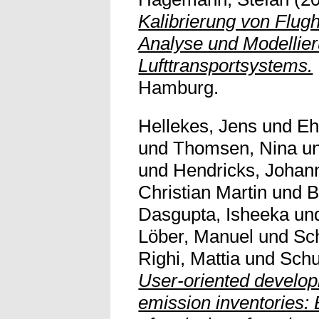
Kalibrierung von Flug
Analyse und Modellie
Lufttransportsystems.
Hamburg.
Hellekes, Jens
und
Eh
und
Thomsen, Nina
u
und
Hendricks, Johan
Christian Martin
und
B
Dasgupta, Isheeka
un
Löber, Manuel
und
Sch
Righi, Mattia
und
Schu
User-oriented develop
emission inventories: