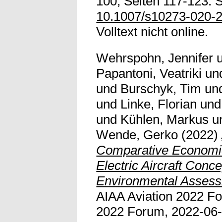
100, Seiten 117-123. S
10.1007/s10273-020-2
Volltext nicht online.
Wehrspohn, Jennifer
Papantoni, Veatriki
un
und
Burschyk, Tim
un
und
Linke, Florian
un
und
Kühlen, Markus
u
Wende, Gerko
(2022)
Comparative Economic
Electric Aircraft Conc
Environmental Assess
AIAA Aviation 2022 F
2022 Forum, 2022-06-