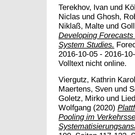
Terekhov, Ivan
und
Köl
Niclas
und
Ghosh, Ro
Niklaß, Malte
und
Goll
Developing Forecasts 
System Studies.
Forec
2016-10-05 - 2016-10-
Volltext nicht online.
Viergutz, Kathrin Karo
Maertens, Sven
und
S
Goletz, Mirko
und
Lie
Wolfgang
(2020)
Plat
Pooling im Verkehrsse
Systematisierungsans