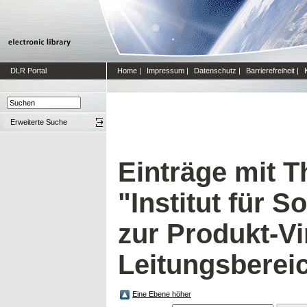
DLR Portal
Home
|
Impressum
|
Datenschutz
|
Barrierefreiheit
|
Erweiterte Suche
Einträge mit 
"Institut für 
zur Produkt-Vi
Leitungsberei
Eine Ebene höher