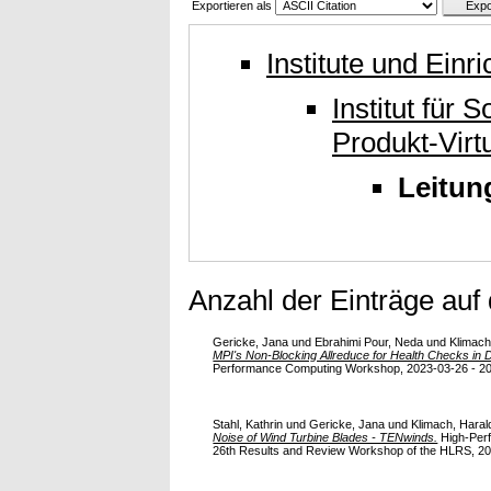
Exportieren als
Institute und Einr
Institut für
Produkt-Virt
Leitun
Anzahl der Einträge auf
Gericke, Jana
und
Ebrahimi Pour, Neda
und
Klimach
MPI's Non-Blocking Allreduce for Health Checks in
Performance Computing Workshop, 2023-03-26 - 2023-
Stahl, Kathrin
und
Gericke, Jana
und
Klimach, Haral
Noise of Wind Turbine Blades - TENwinds.
High-Perf
26th Results and Review Workshop of the HLRS, 202