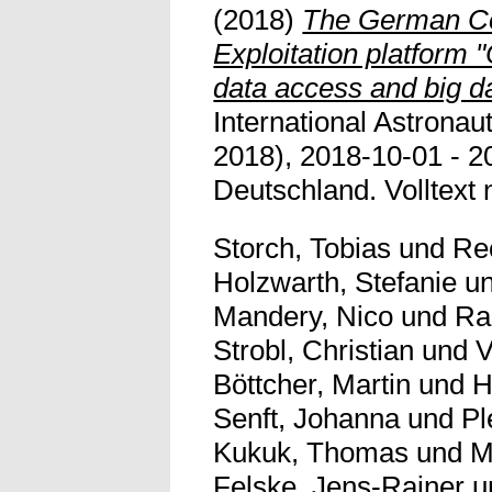
(2018)
The German Co
Exploitation platform
data access and big d
International Astronau
2018), 2018-10-01 - 
Deutschland. Volltext n
Storch, Tobias
und
Re
Holzwarth, Stefanie
u
Mandery, Nico
und
Ra
Strobl, Christian
und
V
Böttcher, Martin
und
H
Senft, Johanna
und
Pl
Kukuk, Thomas
und
M
Felske, Jens-Rainer
u