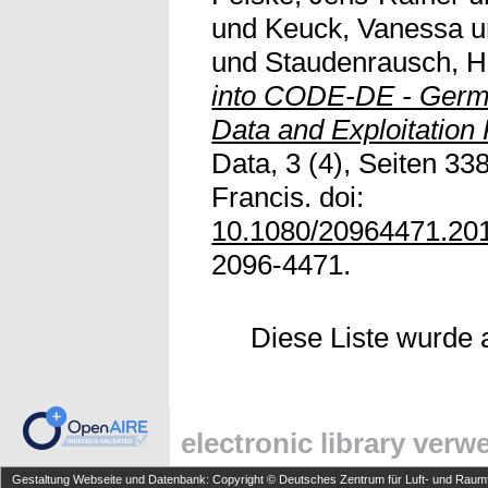
und
Keuck, Vanessa
u
und
Staudenrausch, H
into CODE-DE - Germ
Data and Exploitation 
Data, 3 (4), Seiten 33
Francis. doi:
10.1080/20964471.20
2096-4471.
Diese Liste wurde
electronic library ver
Gestaltung Webseite und Datenbank: Copyright © Deutsches Zentrum für Luft- und Raumfa