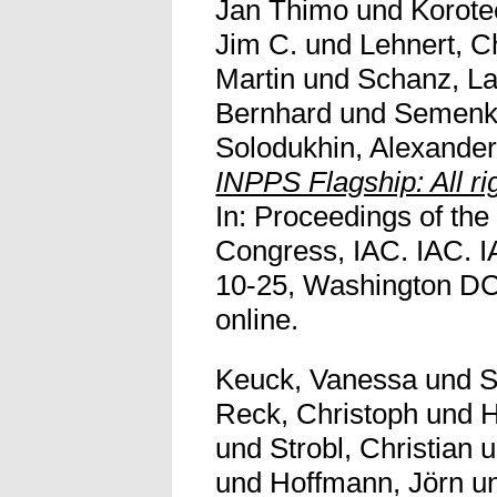
Jan Thimo
und
Korote
Jim C.
und
Lehnert, C
Martin
und
Schanz, La
Bernhard
und
Semenki
Solodukhin, Alexander
INPPS Flagship: All ri
In: Proceedings of the 
Congress, IAC. IAC. I
10-25, Washington DC,
online.
Keuck, Vanessa
und
S
Reck, Christoph
und
H
und
Strobl, Christian
u
und
Hoffmann, Jörn
u