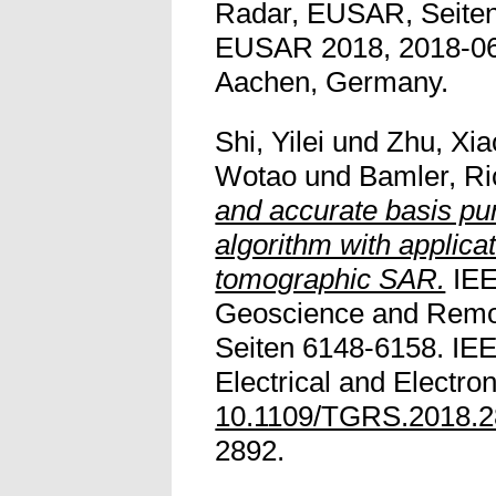
Radar, EUSAR, Seiten
EUSAR 2018, 2018-06-
Aachen, Germany.
Shi, Yilei
und
Zhu, Xia
Wotao
und
Bamler, Ri
and accurate basis pur
algorithm with applica
tomographic SAR.
IEE
Geoscience and Remot
Seiten 6148-6158. IEEE
Electrical and Electro
10.1109/TGRS.2018.
2892.