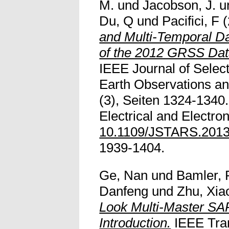
M.
und
Jacobson, J.
u
Du, Q
und
Pacifici, F
(
and Multi-Temporal D
of the 2012 GRSS Dat
IEEE Journal of Select
Earth Observations a
(3), Seiten 1324-1340. 
Electrical and Electro
10.1109/JSTARS.201
1939-1404.
Ge, Nan
und
Bamler, 
Danfeng
und
Zhu, Xia
Look Multi-Master S
Introduction.
IEEE Tra