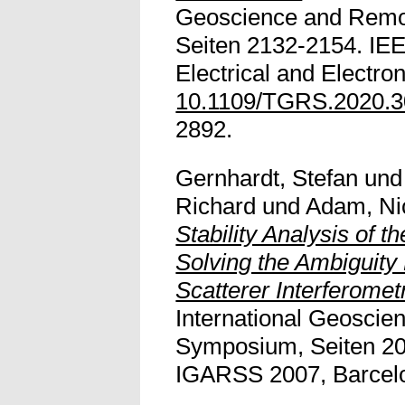
Geoscience and Remot
Seiten 2132-2154. IEEE
Electrical and Electro
10.1109/TGRS.2020.
2892.
Gernhardt, Stefan
un
Richard
und
Adam, Ni
Stability Analysis of 
Solving the Ambiguity
Scatterer Interferomet
International Geosci
Symposium, Seiten 2
IGARSS 2007, Barcelona