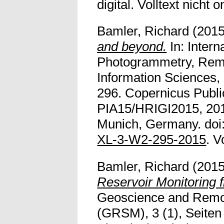
digital. Volltext nicht o
Bamler, Richard
(201
and beyond.
In: Intern
Photogrammetry, Remo
Information Sciences,
296. Copernicus Publi
PIA15/HRIGI2015, 201
Munich, Germany. doi
XL-3-W2-295-2015
. V
Bamler, Richard
(201
Reservoir Monitoring 
Geoscience and Remo
(GRSM), 3 (1), Seiten 