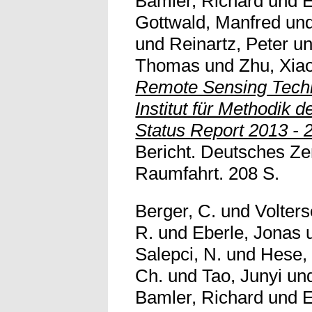
Bamler, Richard
und
E
Gottwald, Manfred
un
und
Reinartz, Peter
u
Thomas
und
Zhu, Xia
Remote Sensing Techno
Institut für Methodik 
Status Report 2013 - 
Bericht. Deutsches Ze
Raumfahrt. 208 S.
Berger, C.
und
Volters
R.
und
Eberle, Jonas
Salepci, N.
und
Hese, 
Ch.
und
Tao, Junyi
un
Bamler, Richard
und
E