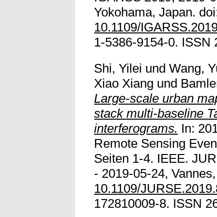
Yokohama, Japan. doi
10.1109/IGARSS.201
1-5386-9154-0. ISSN 
Shi, Yilei
und
Wang, Y
Xiao Xiang
und
Bamler
Large-scale urban ma
stack multi-baseline
interferograms.
In: 20
Remote Sensing Even
Seiten 1-4. IEEE. JU
- 2019-05-24, Vannes,
10.1109/JURSE.2019
172810009-8. ISSN 2