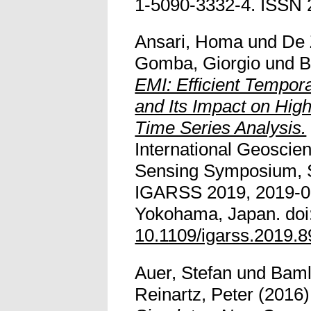
1-5090-3332-4. ISSN 
Ansari, Homa
und
De 
Gomba, Giorgio
und
B
EMI: Efficient Tempor
and Its Impact on Hig
Time Series Analysis.
International Geosci
Sensing Symposium, S
IGARSS 2019, 2019-07
Yokohama, Japan. doi
10.1109/igarss.2019.
Auer, Stefan
und
Baml
Reinartz, Peter
(2016