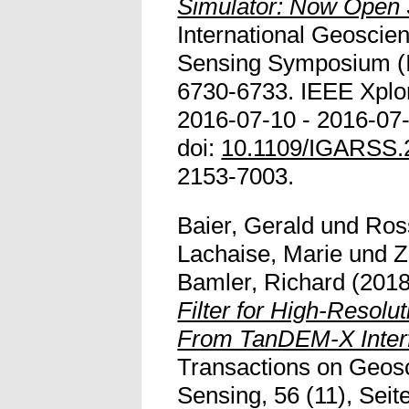
Simulator: Now Open 
International Geosci
Sensing Symposium (
6730-6733. IEEE Xplo
2016-07-10 - 2016-07-
doi:
10.1109/IGARSS.
2153-7003.
Baier, Gerald
und
Ross
Lachaise, Marie
und
Z
Bamler, Richard
(201
Filter for High-Resol
From TanDEM-X Inter
Transactions on Geos
Sensing, 56 (11), Sei