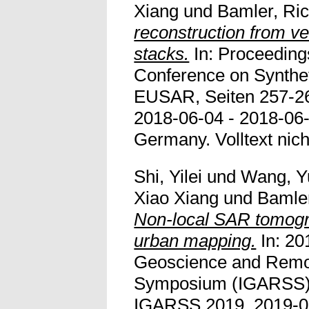
Xiang
und
Bamler, Ri
reconstruction from 
stacks.
In: Proceeding
Conference on Synthet
EUSAR, Seiten 257-2
2018-06-04 - 2018-06
Germany. Volltext nicht
Shi, Yilei
und
Wang, Y
Xiao Xiang
und
Bamler
Non-local SAR tomogra
urban mapping.
In: 20
Geoscience and Remo
Symposium (IGARSS), 
IGARSS 2019, 2019-07