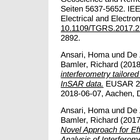
Seiten 5637-5652. IEEE
Electrical and Electro
10.1109/TGRS.2017.
2892.
Ansari, Homa
und
De 
Bamler, Richard
(201
interferometry tailored
InSAR data.
EUSAR 20
2018-06-07, Aachen, 
Ansari, Homa
und
De 
Bamler, Richard
(201
Novel Approach for Eff
Analysis of Interferom