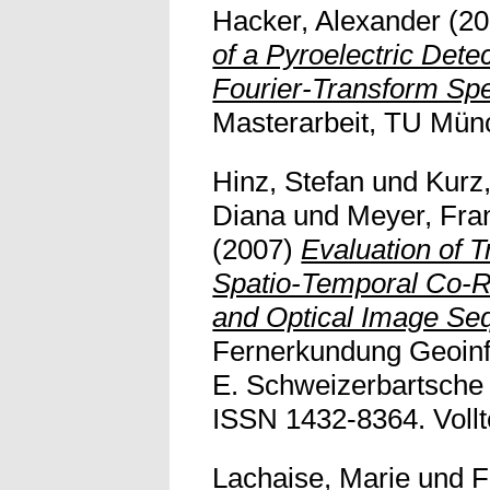
Hacker, Alexander
(20
of a Pyroelectric Dete
Fourier-Transform Spe
Masterarbeit, TU Mün
Hinz, Stefan
und
Kurz
Diana
und
Meyer, Fra
(2007)
Evaluation of T
Spatio-Temporal Co-R
and Optical Image Se
Fernerkundung Geoinf
E. Schweizerbartsche
ISSN 1432-8364. Vollte
Lachaise, Marie
und
F