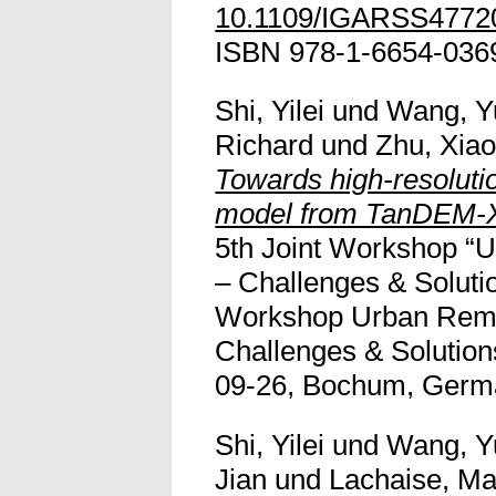
10.1109/IGARSS4772
ISBN 978-1-6654-0369
Shi, Yilei
und
Wang, Y
Richard
und
Zhu, Xiao
Towards high-resoluti
model from TanDEM-X
5th Joint Workshop “
– Challenges & Solutio
Workshop Urban Remo
Challenges & Solution
09-26, Bochum, Germ
Shi, Yilei
und
Wang, Y
Jian
und
Lachaise, Ma