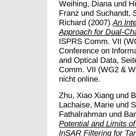
Weihing, Diana
und
Hi
Franz
und
Suchandt, S
Richard
(2007)
An Inte
Approach for Dual-C
ISPRS Comm. VII (W
Conference on Informa
and Optical Data, Sei
Comm. VII (WG2 & WG7
nicht online.
Zhu, Xiao Xiang
und
B
Lachaise, Marie
und
S
Fathalrahman
und
Bam
Potential and Limits 
InSAR Filtering for 