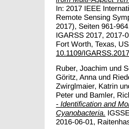
In: 2017 IEEE Interna
Remote Sensing Sym
2017), Seiten 961-964
IGARSS 2017, 2017-07
Fort Worth, Texas, US
10.1109/IGARSS.2017
Ruber, Joachim
und
S
Göritz, Anna
und
Ried
Zwirglmaier, Katrin
un
Peter
und
Bamler, Ric
- Identification and Mo
Cyanobacteria.
IGSSE 
2016-06-01, Raitenhas