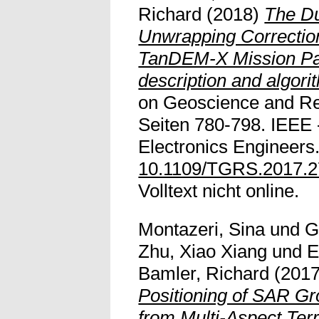
Richard
(2018)
The Du
Unwrapping Correction
TanDEM-X Mission Par
description and algori
on Geoscience and Re
Seiten 780-798. IEEE - 
Electronics Engineers.
10.1109/TGRS.2017.
Volltext nicht online.
Montazeri, Sina
und
G
Zhu, Xiao Xiang
und
E
Bamler, Richard
(201
Positioning of SAR Gr
from Multi-Aspect Ter