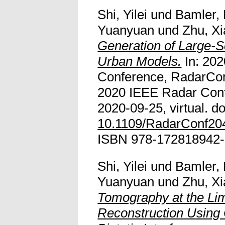
Shi, Yilei
und
Bamler, 
Yuanyuan
und
Zhu, Xi
Generation of Large-S
Urban Models.
In: 20
Conference, RadarConf
2020 IEEE Radar Conf
2020-09-25, virtual. do
10.1109/RadarConf20
ISBN 978-172818942-
Shi, Yilei
und
Bamler, 
Yuanyuan
und
Zhu, Xi
Tomography at the Limi
Reconstruction Using