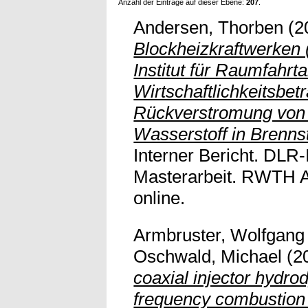
Anzahl der Einträge auf dieser Ebene:
207
.
Andersen, Thorben
(2
Blockheizkraftwerken
Institut für Raumfahrt
Wirtschaftlichkeitsbet
Rückverstromung von 
Wasserstoff in Brenns
Interner Bericht. DLR
Masterarbeit. RWTH Aa
online.
Armbruster, Wolfgang
Oschwald, Michael
(2
coaxial injector hydro
frequency combustion i