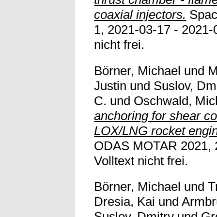
coaxial injectors.
Space
1, 2021-03-17 - 2021-03
nicht frei.
Börner, Michael
und
M
Justin
und
Suslov, Dmi
C.
und
Oschwald, Mic
anchoring for shear coa
LOX/LNG rocket engin
ODAS MOTAR 2021, 20
Volltext nicht frei.
Börner, Michael
und
T
Dresia, Kai
und
Armbr
Suslov, Dmitry
und
Gr