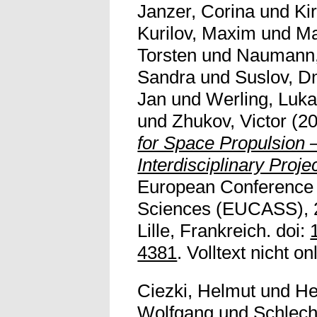
Janzer, Corina
und
Ki
Kurilov, Maxim
und
Ma
Torsten
und
Naumann,
Sandra
und
Suslov, D
Jan
und
Werling, Luk
und
Zhukov, Victor
(2
for Space Propulsion 
Interdisciplinary Proje
European Conference 
Sciences (EUCASS), 2
Lille, Frankreich. doi:
4381
. Volltext nicht on
Ciezki, Helmut
und
He
Wolfgang
und
Schlech