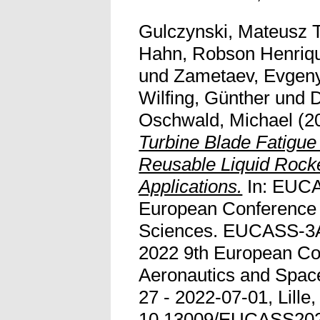
Gulczynski, Mateusz T
Hahn, Robson Henriq
und
Zametaev, Evgen
Wilfing, Günther
und
D
Oschwald, Michael
(2
Turbine Blade Fatigue 
Reusable Liquid Rock
Applications.
In: EUCA
European Conference 
Sciences. EUCASS-
2022 9th European Co
Aeronautics and Spac
27 - 2022-07-01, Lille,
10.13009/EUCASS20