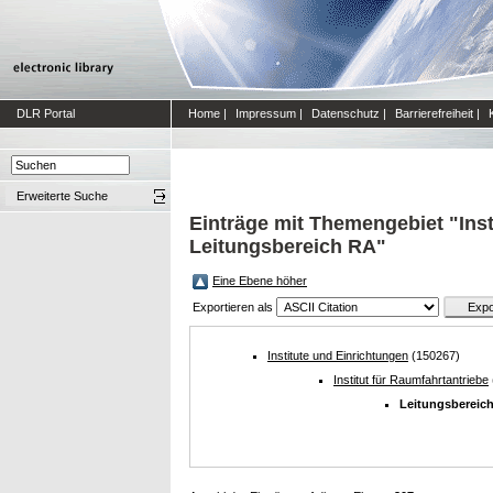
DLR Portal
Home
|
Impressum
|
Datenschutz
|
Barrierefreiheit
|
Erweiterte Suche
Einträge mit Themengebiet "Inst
Leitungsbereich RA"
Eine Ebene höher
Exportieren als
Institute und Einrichtungen
(150267)
Institut für Raumfahrtantriebe
Leitungsbereic