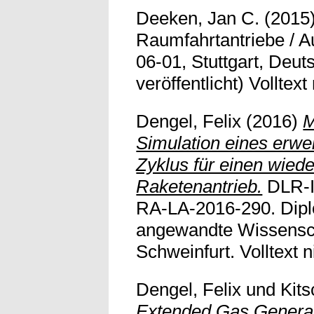
Deeken, Jan C.
(2015
Raumfahrtantriebe / A
06-01, Stuttgart, Deuts
veröffentlicht) Volltext
Dengel, Felix
(2016)
M
Simulation eines erwe
Zyklus für einen wied
Raketenantrieb.
DLR-In
RA-LA-2016-290. Dipl
angewandte Wissensc
Schweinfurt. Volltext n
Dengel, Felix
und
Kit
Extended Gas Generat