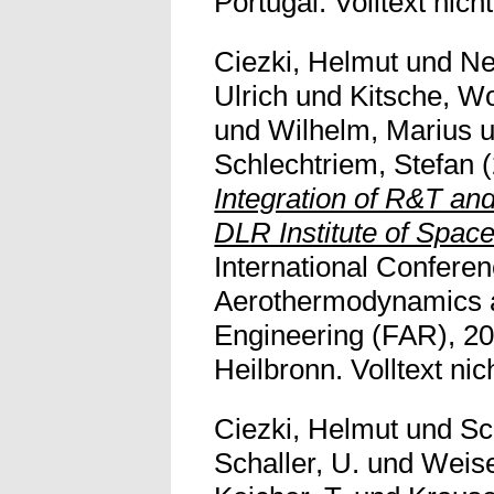
Portugal. Volltext nicht
Ciezki, Helmut
und
Ne
Ulrich
und
Kitsche, W
und
Wilhelm, Marius
u
Schlechtriem, Stefan
(
Integration of R&T and
DLR Institute of Space
International Conferen
Aerothermodynamics a
Engineering (FAR), 20
Heilbronn. Volltext nic
Ciezki, Helmut
und
Sc
Schaller, U.
und
Weise