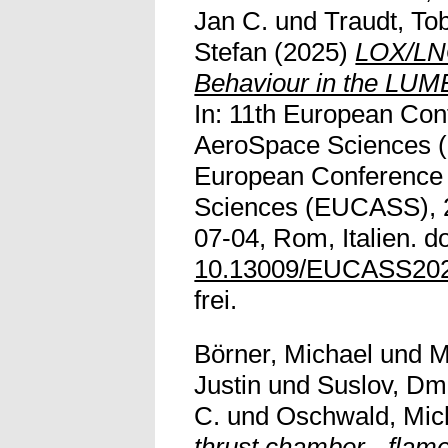
Jan C.
und
Traudt, To
Stefan
(2025)
LOX/LN
Behaviour in the LUM
In: 11th European Con
AeroSpace Sciences 
European Conference 
Sciences (EUCASS), 2
07-04, Rom, Italien. do
10.13009/EUCASS20
frei.
Börner, Michael
und
M
Justin
und
Suslov, Dmi
C.
und
Oschwald, Mic
thrust chamber - flame