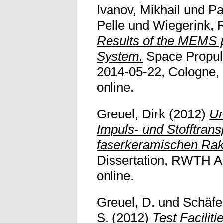
Ivanov, Mikhail
und
Pa
Pelle
und
Wiegerink,
Results of the MEMS 
System.
Space Propuls
2014-05-22, Cologne, 
online.
Greuel, Dirk
(2012)
Un
Impuls- und Stofftrans
faserkeramischen Ra
Dissertation, RWTH Aa
online.
Greuel, D.
und
Schäfe
S.
(2012)
Test Faciliti