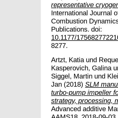
representative cryogen
International Journal 
Combustion Dynamics
Publications. doi:
10.1177/1756827722
8277.
Artzt, Katia
und
Reque
Kasperovich, Galina
u
Siggel, Martin
und
Kle
Jan
(2018)
SLM manufa
turbo-pump impeller fo
strategy, processing, 
Advanced additive Ma
AAMS18, 2018-09-03, S