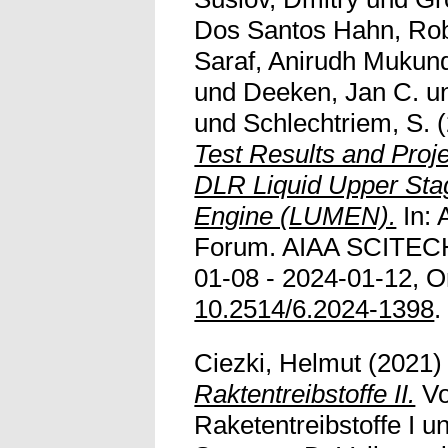
Dos Santos Hahn, Ro
Saraf, Anirudh Mukun
und
Deeken, Jan C.
u
und
Schlechtriem, S.
(
Test Results and Proje
DLR Liquid Upper Sta
Engine (LUMEN).
In: 
Forum. AIAA SCITECH
01-08 - 2024-01-12, O
10.2514/6.2024-1398
.
Ciezki, Helmut
(2021
Raktentreibstoffe II.
Vo
Raketentreibstoffe I u