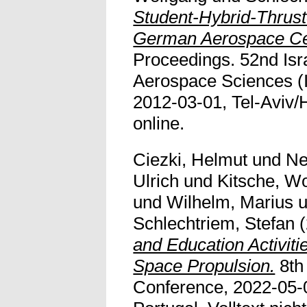
Student-Hybrid-Thrust
German Aerospace Ce
Proceedings. 52nd Isr
Aerospace Sciences (
2012-03-01, Tel-Aviv/Ha
online.
Ciezki, Helmut
und
Ne
Ulrich
und
Kitsche, W
und
Wilhelm, Marius
u
Schlechtriem, Stefan
(
and Education Activitie
Space Propulsion.
8th
Conference, 2022-05-0