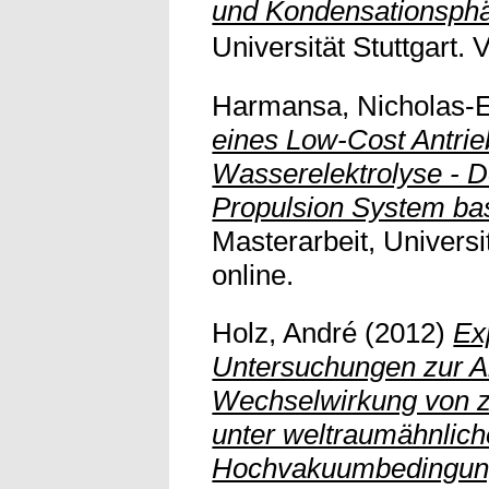
und Kondensationsph
Universität Stuttgart. V
Harmansa, Nicholas-E
eines Low-Cost Antri
Wasserelektrolyse - D
Propulsion System bas
Masterarbeit, Universit
online.
Holz, André
(2012)
Ex
Untersuchungen zur A
Wechselwirkung von z
unter weltraumähnlic
Hochvakuumbedingun