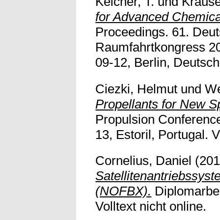
Keicher, T.
und
Krause
for Advanced Chemical
Proceedings. 61. Deut
Raumfahrtkongress 20
09-12, Berlin, Deutschl
Ciezki, Helmut
und
We
Propellants for New S
Propulsion Conference
13, Estoril, Portugal. V
Cornelius, Daniel
(20
Satellitenantriebssyst
(NOFBX).
Diplomarbeit
Volltext nicht online.