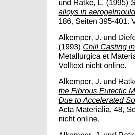
und
Ratke, L.
(1995)
S
alloys in aerogelmould
186, Seiten 395-401. Vo
Alkemper, J.
und
Dief
(1993)
Chill Casting i
Metallurgica et Materi
Volltext nicht online.
Alkemper, J.
und
Ratk
the Fibrous Eutectic M
Due to Accelerated Sol
Acta Materialia, 48, S
nicht online.