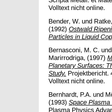
Volltext nicht online.
Bender, W.
und
Ratke,
(1992)
Ostwald Ripeni
Particles in Liquid Co
Bernasconi, M. C.
un
Marirrodriga,
(1997)
M
Planetary Surfaces:
Study.
Projektbericht
Volltext nicht online.
Bernhardt, P.A.
und
M
(1993)
Space Plasma 
Plasma Physics Advan