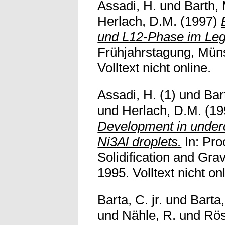
Assadi, H.
und
Barth,
Herlach, D.M.
(1997)
und L12-Phase im Leg
Frühjahrstagung, Müns
Volltext nicht online.
Assadi, H. (1)
und
Bar
und
Herlach, D.M.
(19
Development in under
Ni3Al droplets.
In: Proc
Solidification and Gra
1995. Volltext nicht on
Barta, C. jr.
und
Barta,
und
Nähle, R.
und
Rös