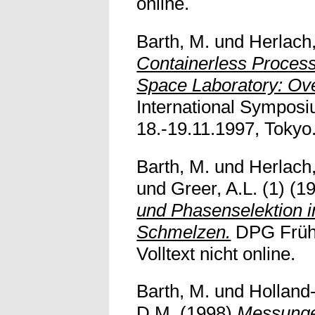
online.
Barth, M.
und
Herlach
Containerless Process
Space Laboratory: Ov
International Sympos
18.-19.11.1997, Tokyo. 
Barth, M.
und
Herlach
und
Greer, A.L. (1)
(1
und Phasenselektion i
Schmelzen.
DPG Frühj
Volltext nicht online.
Barth, M.
und
Holland-
D.M.
(1998)
Messunge