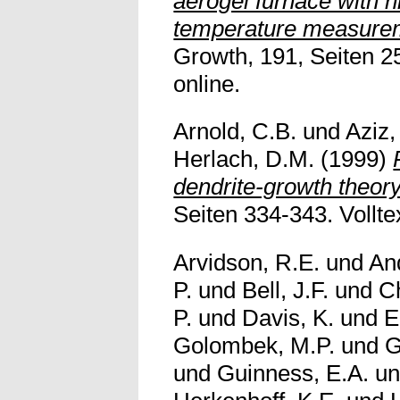
aerogel furnace with hi
temperature measure
Growth, 191, Seiten 25
online.
Arnold, C.B.
und
Aziz,
Herlach, D.M.
(1999)
dendrite-growth theory
Seiten 334-343. Volltex
Arvidson, R.E.
und
An
P.
und
Bell, J.F.
und
Ch
P.
und
Davis, K.
und
E
Golombek, M.P.
und
G
und
Guinness, E.A.
u