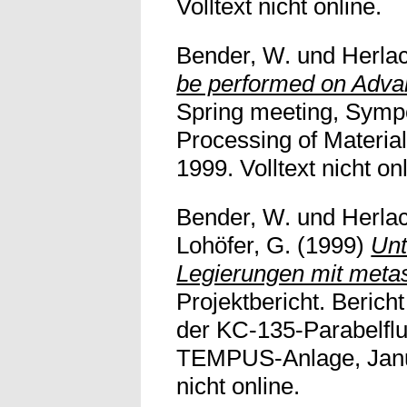
Volltext nicht online.
Bender, W.
und
Herla
be performed on Ad
Spring meeting, Symp
Processing of Materia
1999. Volltext nicht on
Bender, W.
und
Herla
Lohöfer, G.
(1999)
Unt
Legierungen mit metas
Projektbericht. Beric
der KC-135-Parabelf
TEMPUS-Anlage, Janua
nicht online.