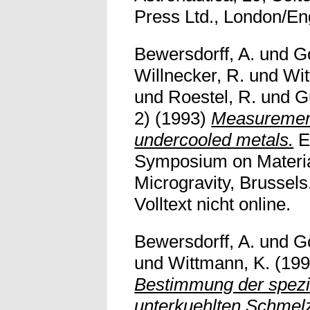
Press Ltd., London/Eng
Bewersdorff, A.
und
Go
Willnecker, R.
und
Wit
und
Roestel, R.
und
G
2)
(1993)
Measurement
undercooled metals.
E
Symposium on Materia
Microgravity, Brussels
Volltext nicht online.
Bewersdorff, A.
und
Gö
und
Wittmann, K.
(19
Bestimmung der spezi
unterkuehlten Schmel