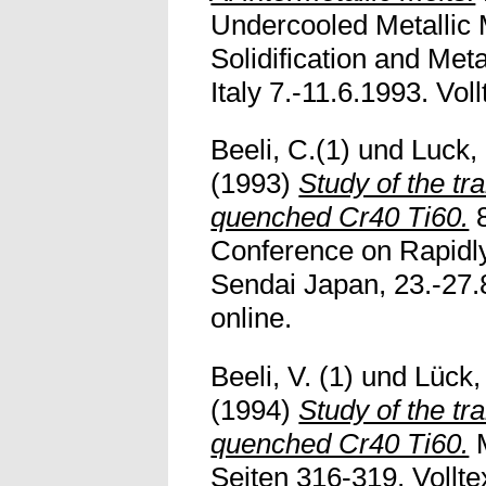
Undercooled Metallic M
Solidification and Met
Italy 7.-11.6.1993. Voll
Beeli, C.(1)
und
Luck,
(1993)
Study of the tr
quenched Cr40 Ti60.
8
Conference on Rapidl
Sendai Japan, 23.-27.8
online.
Beeli, V. (1)
und
Lück,
(1994)
Study of the tr
quenched Cr40 Ti60.
M
Seiten 316-319. Volltex