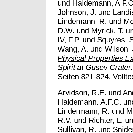
und
Haldemann, A.F.C
Johnson, J.
und
Landi
Lindemann, R.
und
Mc
D.W.
und
Myrick, T.
u
IV, F.P.
und
Squyres, 
Wang, A.
und
Wilson, 
Physical Properties 
Spirit at Gusev Crater.
Seiten 821-824. Volltex
Arvidson, R.E.
und
An
Haldemann, A.F.C.
un
Lindermann, R.
und
Ma
R.V.
und
Richter, L.
u
Sullivan, R.
und
Snide