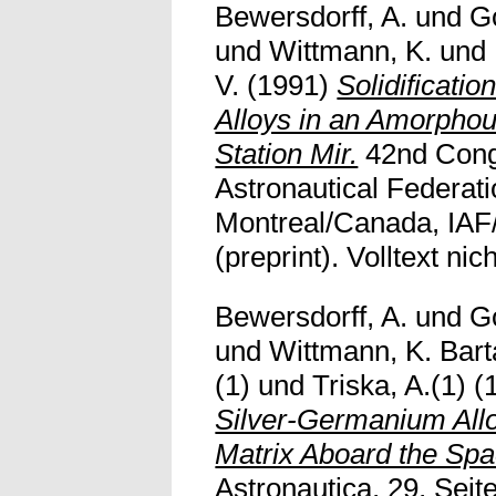
Bewersdorff, A.
und
Go
und
Wittmann, K.
und
V.
(1991)
Solidificati
Alloys in an Amorphou
Station Mir.
42nd Congr
Astronautical Federati
Montreal/Canada, IAF
(preprint). Volltext nic
Bewersdorff, A.
und
Go
und
Wittmann, K. Bart
(1)
und
Triska, A.(1)
(
Silver-Germanium All
Matrix Aboard the Spa
Astronautica, 29, Sei