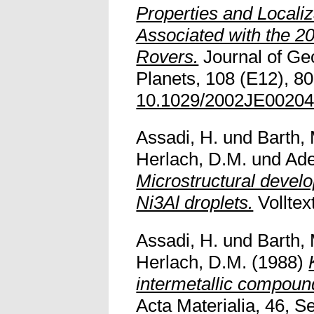
Properties and Localiz
Associated with the 2
Rovers.
Journal of Ge
Planets, 108 (E12), 80
10.1029/2002JE0020
Assadi, H.
und
Barth,
Herlach, D.M.
und
Ade
Microstructural develop
Ni3Al droplets.
Volltext
Assadi, H.
und
Barth,
Herlach, D.M.
(1988)
intermetallic compound
Acta Materialia, 46, Se