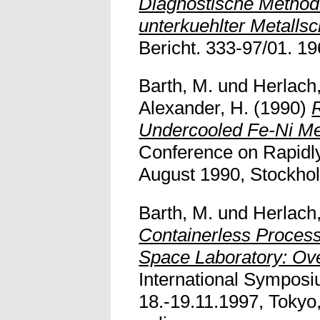
Diagnostische Metho
unterkuehlter Metalls
Bericht. 333-97/01. 196
Barth, M.
und
Herlach
Alexander, H.
(1990)
Undercooled Fe-Ni Me
Conference on Rapidl
August 1990, Stockholm
Barth, M.
und
Herlach
Containerless Process
Space Laboratory: Ov
International Sympos
18.-19.11.1997, Tokyo,