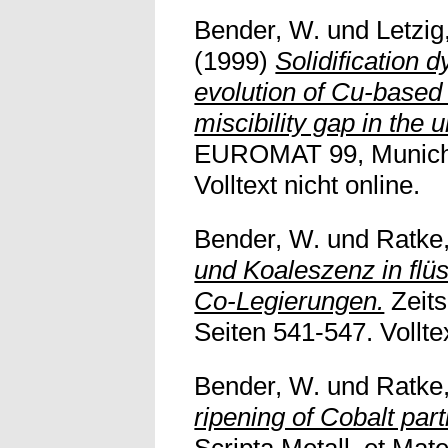
Bender, W.
und
Letzig,
(1999)
Solidification
evolution of Cu-based 
miscibility gap in the
EUROMAT 99, Munich,
Volltext nicht online.
Bender, W.
und
Ratke,
und Koaleszenz in flü
Co-Legierungen.
Zeits
Seiten 541-547. Volltex
Bender, W.
und
Ratke,
ripening of Cobalt part
Scripta Metall. et Mate