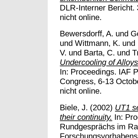
DLR-Interner Bericht. 
nicht online.
Bewersdorff, A.
und
Gö
und
Wittmann, K.
und
V.
und
Barta, C.
und
T
Undercooling of Alloy
In: Proceedings. IAF 
Congress, 6-13 Octobe
nicht online.
Biele, J.
(2002)
UT1 se
their continuity.
In: Pr
Rundgesprächs im R
Forschungsvorhabens 