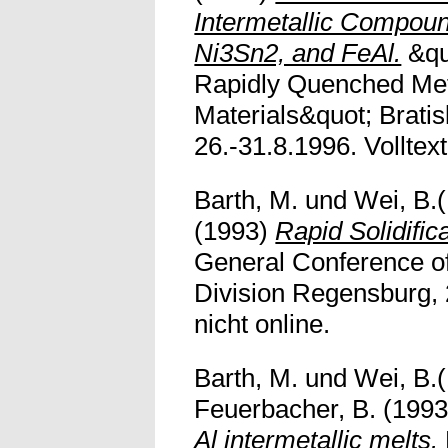
Intermetallic Compoun
Ni3Sn2, and FeAl.
&qu
Rapidly Quenched Met
Materials&quot; Bratis
26.-31.8.1996. Volltext
Barth, M.
und
Wei, B.(
(1993)
Rapid Solidifica
General Conference o
Division Regensburg, 2
nicht online.
Barth, M.
und
Wei, B.(
Feuerbacher, B.
(199
Al intermetallic melts.