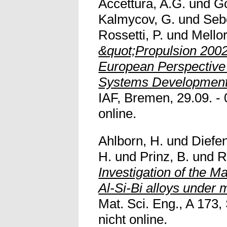
Accettura, A.G.
und
Go
Kalmycov, G.
und
Seb
Rossetti, P.
und
Mellor
&quot;Propulsion 2002
European Perspective
Systems Development
IAF, Bremen, 29.09. - 0
online.
Ahlborn, H.
und
Diefe
H.
und
Prinz, B.
und
R
Investigation of the M
Al-Si-Bi alloys under 
Mat. Sci. Eng., A 173,
nicht online.