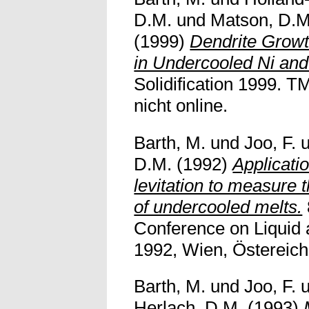
D.M.
und
Matson, D.M
(1999)
Dendrite Grow
in Undercooled Ni and
Solidification 1999. T
nicht online.
Barth, M.
und
Joo, F.
D.M.
(1992)
Applicati
levitation to measure
of undercooled melts.
Conference on Liquid
1992, Wien, Östereich. 
Barth, M.
und
Joo, F.
Herlach, D.M.
(1993)