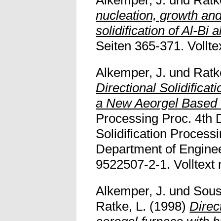
Alkemper, J.
und
Ratk
nucleation, growth an
solidification of Al-Bi a
Seiten 365-371. Volltex
Alkemper, J.
und
Ratk
Directional Solidificati
a New Aeorgel Based 
Processing Proc. 4th 
Solidification Processi
Department of Enginee
9522507-2-1. Volltext n
Alkemper, J.
und
Sous
Ratke, L.
(1998)
Direct