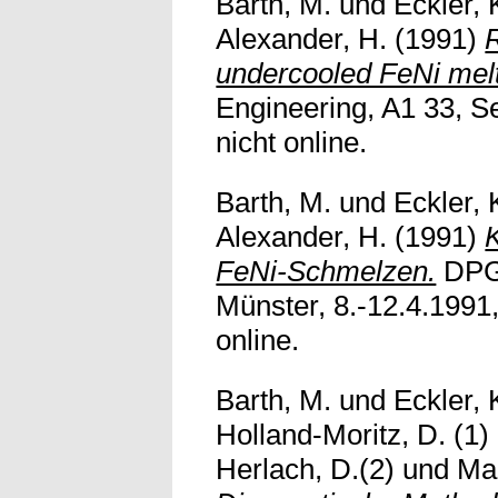
Barth, M.
und
Eckler, 
Alexander, H.
(1991)
R
undercooled FeNi mel
Engineering, A1 33, Se
nicht online.
Barth, M.
und
Eckler, 
Alexander, H.
(1991)
K
FeNi-Schmelzen.
DPG-
Münster, 8.-12.4.1991, 
online.
Barth, M.
und
Eckler, 
Holland-Moritz, D. (1)
Herlach, D.(2)
und
Mag