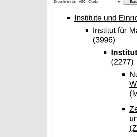
Exportieren als
Institute und Einr
Institut für
(3996)
Instit
(2277)
Nu
W
(
Ze
un
(