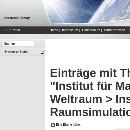
DLR Portal
Home
|
Impressum
|
Datenschutz
|
Barrierefreiheit
|
Erweiterte Suche
Einträge mit 
"Institut für M
Weltraum > Inst
Raumsimulati
Eine Ebene höher