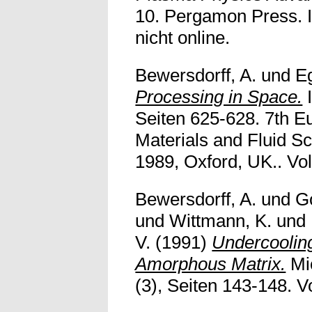
10. Pergamon Press. I
nicht online.
Bewersdorff, A.
und
Eg
Processing in Space.
I
Seiten 625-628. 7th 
Materials and Fluid Sc
1989, Oxford, UK.. Voll
Bewersdorff, A.
und
Go
und
Wittmann, K.
und
V.
(1991)
Undercooling
Amorphous Matrix.
Mic
(3), Seiten 143-148. Vo