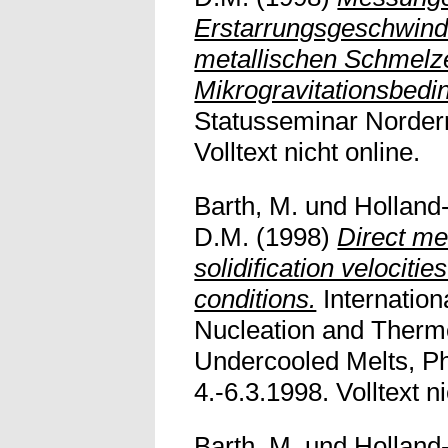
Erstarrungsgeschwindi
metallischen Schmelz
Mikrogravitationsbedi
Statusseminar Norder
Volltext nicht online.
Barth, M.
und
Holland-
D.M.
(1998)
Direct me
solidification velociti
conditions.
Internatio
Nucleation and Thermo
Undercooled Melts, P
4.-6.3.1998. Volltext ni
Barth, M.
und
Holland-