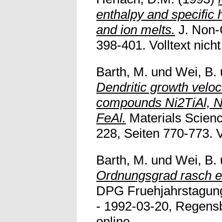
enthalpy and specific 
and ion melts.
J. Non-C
398-401. Volltext nicht
Barth, M.
und
Wei, B.
Dendritic growth veloci
compounds Ni2TiAl, N
FeAl.
Materials Scienc
228, Seiten 770-773. Vo
Barth, M.
und
Wei, B.
Ordnungsgrad rasch er
DPG Fruehjahrstagun
- 1992-03-20, Regensbu
online.