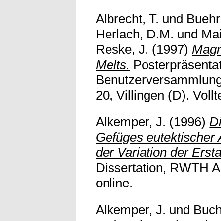
Albrecht, T.
und
Buehr
Herlach, D.M.
und
Mai
Reske, J.
(1997)
Magne
Melts.
Posterpräsentat
Benutzerversammlung,
20, Villingen (D). Vollt
Alkemper, J.
(1996)
D
Gefüges eutektischer 
der Variation der Erst
Dissertation, RWTH Aa
online.
Alkemper, J.
und
Buch