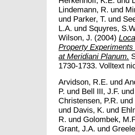
Herkenhoff, K.E.
und
Lindemann, R.
und
Mi
und
Parker, T.
und
See
L.A.
und
Squyres, S.W
Wilson, J.
(2004)
Loca
Property Experiments
at Meridiani Planum.
S
1730-1733. Volltext nic
Arvidson, R.E.
und
An
P.
und
Bell III, J.F.
un
Christensen, P.R.
un
und
Davis, K.
und
Ehl
R.
und
Golombek, M.P
Grant, J.A.
und
Greele