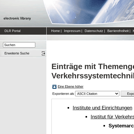
DLR Portal
Home
|
Impressum
|
Datenschutz
|
Barrierefreiheit
|
Erweiterte Suche
Einträge mit Themengeb
Verkehrssystemtechni
Eine Ebene höher
Exportieren als
Institute und Einrichtungen
Institut für Verkeh
Systemarc