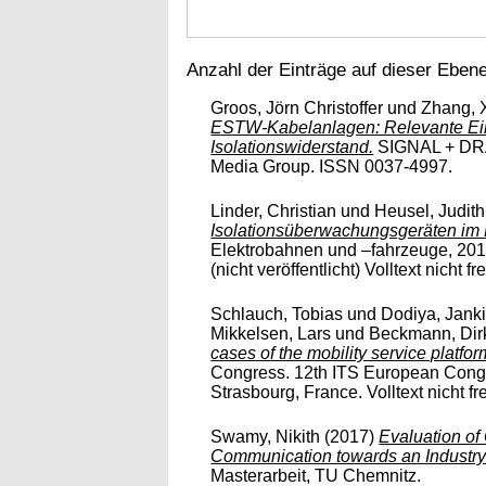
Anzahl der Einträge auf dieser Eben
Groos, Jörn Christoffer
und
Zhang, 
ESTW-Kabelanlagen: Relevante Ein
Isolationswiderstand.
SIGNAL + DRAH
Media Group. ISSN 0037-4997.
Linder, Christian
und
Heusel, Judith
Isolationsüberwachungsgeräten im
Elektrobahnen und –fahrzeuge, 201
(nicht veröffentlicht) Volltext nicht fre
Schlauch, Tobias
und
Dodiya, Jank
Mikkelsen, Lars
und
Beckmann, Dir
cases of the mobility service platf
Congress. 12th ITS European Congr
Strasbourg, France. Volltext nicht fre
Swamy, Nikith
(2017)
Evaluation o
Communication towards an Industry
Masterarbeit, TU Chemnitz.