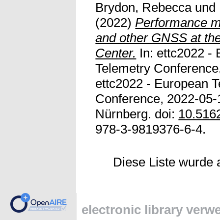
Brydon, Rebecca
und
(2022)
Performance mo
and other GNSS at th
Center.
In: ettc2022 -
Telemetry Conference,
ettc2022 - European T
Conference, 2022-05-
Nürnberg. doi:
10.5162
978-3-9819376-6-4.
Diese Liste wurde
electronic library ver