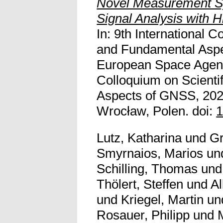
Novel Measurement S
Signal Analysis with 
In: 9th International C
and Fundamental Asp
European Space Agency
Colloquium on Scienti
Aspects of GNSS, 202
Wrocław, Polen. doi:
1
Lutz, Katharina
und
Gr
Smyrnaios, Marios
un
Schilling, Thomas
un
Thölert, Steffen
und
Al
und
Kriegel, Martin
un
Rosauer, Philipp
und