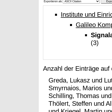
Exportieren als
Institute und Einr
Galileo Kom
Signal
(3)
Anzahl der Einträge auf
Greda, Lukasz
und
Lu
Smyrnaios, Marios
un
Schilling, Thomas
un
Thölert, Steffen
und
Al
und
Kriegel, Martin
un