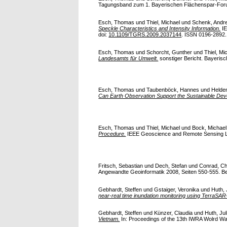
Tagungsband zum 1. Bayerischen Flächenspar-Forum.
Esch, Thomas
und
Thiel, Michael
und
Schenk, Andr
Speckle Characteristics and Intensity Information.
IE
doi:
10.1109/TGRS.2009.2037144
. ISSN 0196-2892. V
Esch, Thomas
und
Schorcht, Gunther
und
Thiel, Mi
Landesamts für Umwelt.
sonstiger Bericht. Bayeris
Esch, Thomas
und
Taubenböck, Hannes
und
Helde
Can Earth Observation Support the Sustainable De
Esch, Thomas
und
Thiel, Michael
und
Bock, Michael
Procedure.
IEEE Geoscience and Remote Sensing Lette
Fritsch, Sebastian
und
Dech, Stefan
und
Conrad, Ch
Angewandte Geoinformatik 2008, Seiten 550-555. Bei
Gebhardt, Steffen
und
Gstaiger, Veronika
und
Huth, 
near-real time inundation monitoring using TerraSAR
Gebhardt, Steffen
und
Künzer, Claudia
und
Huth, Jul
Vietnam.
In: Proceedings of the 13th IWRA Wolrd Wat