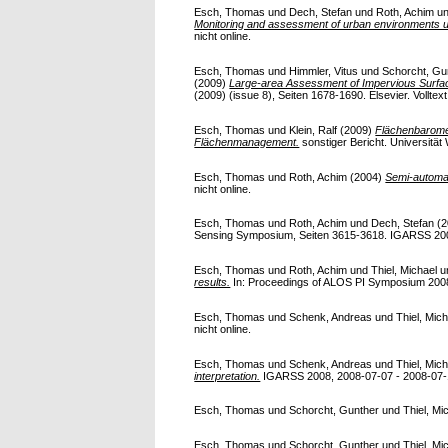
Esch, Thomas
und
Dech, Stefan
und
Roth, Achim
u
Monitoring and assessment of urban environments u
nicht online.
Esch, Thomas
und
Himmler, Vitus
und
Schorcht, Gu
(2009)
Large-area Assessment of Impervious Surfac
(2009) (issue 8), Seiten 1678-1690. Elsevier. Volltext 
Esch, Thomas
und
Klein, Ralf
(2009)
Flächenbaromet
Flächenmanagement.
sonstiger Bericht. Universität 
Esch, Thomas
und
Roth, Achim
(2004)
Semi-automat
nicht online.
Esch, Thomas
und
Roth, Achim
und
Dech, Stefan
(2
Sensing Symposium, Seiten 3615-3618. IGARSS 2006,
Esch, Thomas
und
Roth, Achim
und
Thiel, Michael
u
results.
In: Proceedings of ALOS PI Symposium 2008
Esch, Thomas
und
Schenk, Andreas
und
Thiel, Mic
nicht online.
Esch, Thomas
und
Schenk, Andreas
und
Thiel, Mic
interpretation.
IGARSS 2008, 2008-07-07 - 2008-07-11,
Esch, Thomas
und
Schorcht, Gunther
und
Thiel, Mi
Esch, Thomas
und
Schorcht, Gunther
und
Thiel, Mi