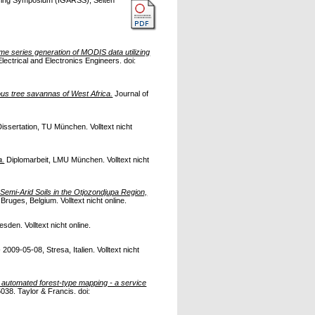
time series generation of MODIS data utilizing
ectrical and Electronics Engineers. doi:
s tree savannas of West Africa.
Journal of
issertation, TU München. Volltext nicht
a.
Diplomarbeit, LMU München. Volltext nicht
Semi-Arid Soils in the Otjozondjupa Region,
es, Belgium. Volltext nicht online.
sden. Volltext nicht online.
009-05-08, Stresa, Italien. Volltext nicht
automated forest-type mapping - a service
038. Taylor & Francis. doi: