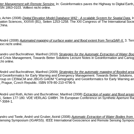
ster Management wih Remote Sensing.
In: Geoinformatics paves the Highway to Digital Earth
N 1863-0103. Volltext nicht online.
h, Achim
(2008)
Digital Elevation Model Database W42 - A scalable System for Spatial Data.
In
ation Sciences, XXXVII (B1), Seiten 1253-1258. The XXI Congress of The International Soc
China.
 André
(2008)
Automated mapping of surface water and flood extent from TerraSAR-X.
3. Ter
xt nicht online.
Sandro
und
Buchroithner, Manfred
(2010)
Strategies for the Automatic Extraction of Water 
d Crisis Management, Towards Better Solutions Lecture Notes in Geoinformation and Cartogr
ht online.
 André
und
Buchroithner, Manfred
(2009)
Strategies for the automatic mapping of flooded are
d Geoinformatics for Early Warning and Emergency Management: Towards Better Solutions,
g Group on CEWaCM and JBGIS Gi4DM "Cartography and Geoinformatics for Early Warning
2, Prague, Czech Republic. ISBN 978-80-210-4796-9.
 André
und
Roth, Achim
und
Buchroithner, Manfred
(2008)
Extraction of water and flood area
 1, Seiten 177-180. VDE VERLAG GMBH. 7th European Conference on Synthetic Aperture Ra
7-3084-1.
andro
und
Twele, André
und
Gruber, Astrid
(2008)
Automatic Extraction of Water Bodies fro
 Sensing Symposium (IGARSS). IEEE International Geoscience and Remote Sensing Sympos