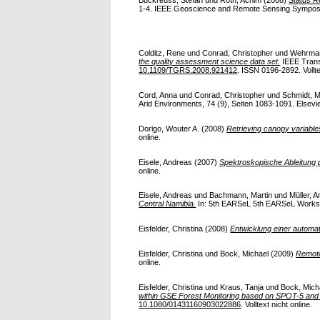
1-4. IEEE Geoscience and Remote Sensing Symposi
Colditz, Rene
und
Conrad, Christopher
und
Wehrman
the quality assessment science data set.
IEEE Transa
10.1109/TGRS.2008.921412
. ISSN 0196-2892. Vollte
Cord, Anna
und
Conrad, Christopher
und
Schmidt, M
Arid Environments, 74 (9), Seiten 1083-1091. Elsevie
Dorigo, Wouter A.
(2008)
Retrieving canopy variable
online.
Eisele, Andreas
(2007)
Spektroskopische Ableitung 
online.
Eisele, Andreas
und
Bachmann, Martin
und
Müller, 
Central Namibia.
In: 5th EARSeL 5th EARSeL Worksho
Eisfelder, Christina
(2008)
Entwicklung einer automa
Eisfelder, Christina
und
Bock, Michael
(2009)
Remote
online.
Eisfelder, Christina
und
Kraus, Tanja
und
Bock, Mich
within GSE Forest Monitoring based on SPOT-5 an
10.1080/01431160903022886
. Volltext nicht online.