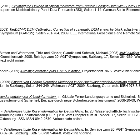
(2010)
Exploring the Linkage of Spatial Indicators from Remote Sensing Data with Survey 
pers on Multidisciplinary Panel Data Research (283), Seiten 1-14. German Socio-Econom
2009)
TanDEM-X DEM Calibration: Correction of systematic DEM errors by block adjustment
g Symposium (IGARSS), Seiten 761-764. 2009 IEEE International Geoscience and Remote 
Steffen
und
Wehrmann, Thilo
und
Künzer, Claudia
und
Schmidt, Michael
(2008)
Multi-skalige
Geoninformatik 2008. Beiträge zum 20. AGIT-Symposium, Salzburg, 17, Seiten 364-369. W
ext nicht online.
xandra
(2009)
A training exercise puts GMES in action.
Projektbericht. 96 S. Volltext nicht onli
(2009)
Einsatz von Change Detection Methoden in der Hochwassernotfallkartierung mittels
m in Salzburg., Seiten 344-349. Wichmann. AGIT 2009, Salzburg, Österreich. ISBN 978-3-879
undungsdaten zur Kriseninformation.
In: Globale Fernerkundungssysteme und Sicherheit. B
ssysteme und Sicherheit. Beiträge durch neue Sicherheitsdienstleistungen?, 2008-10-09, Wien
Satellitengestützte Kriseninformation für Deutschland.
In: 28. Wissenschaftlich-Technisch
rkundung und Geoinformation (DGPF) e.V. Vom Erdapfel zum 3D-Modell, 17, Seiten 119-126.
ldenburg. ISSN ISSN 0942-2870. Volltext nicht online.
Satellitengestützte Kriseninformation für Deutschland.
In: Beiträge zum 20. AGIT Symposi
-07-04, Salzburg. ISBN 3-87907-464-8. Volltext nicht online.