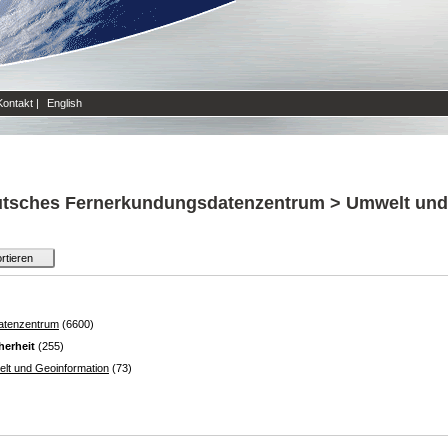
Kontakt
|
English
utsches Fernerkundungsdatenzentrum > Umwelt und 
atenzentrum
(6600)
herheit
(255)
lt und Geoinformation
(73)