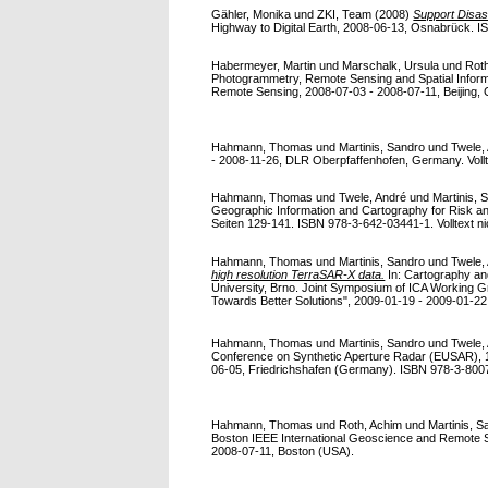
Gähler, Monika
und
ZKI, Team
(2008)
Support Disa
Highway to Digital Earth, 2008-06-13, Osnabrück. ISS
Habermeyer, Martin
und
Marschalk, Ursula
und
Rot
Photogrammetry, Remote Sensing and Spatial Inform
Remote Sensing, 2008-07-03 - 2008-07-11, Beijing, 
Hahmann, Thomas
und
Martinis, Sandro
und
Twele,
- 2008-11-26, DLR Oberpfaffenhofen, Germany. Vollte
Hahmann, Thomas
und
Twele, André
und
Martinis, 
Geographic Information and Cartography for Risk an
Seiten 129-141. ISBN 978-3-642-03441-1. Volltext nic
Hahmann, Thomas
und
Martinis, Sandro
und
Twele,
high resolution TerraSAR-X data.
In: Cartography an
University, Brno. Joint Symposium of ICA Workin
Towards Better Solutions", 2009-01-19 - 2009-01-2
Hahmann, Thomas
und
Martinis, Sandro
und
Twele,
Conference on Synthetic Aperture Radar (EUSAR),
06-05, Friedrichshafen (Germany). ISBN 978-3-800
Hahmann, Thomas
und
Roth, Achim
und
Martinis, S
Boston IEEE International Geoscience and Remote
2008-07-11, Boston (USA).