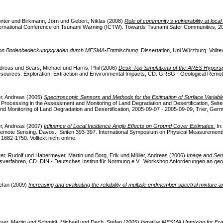
nter
und
Birkmann, Jörn
und
Gebert, Niklas
(2008)
Role of community's vulnerability at local 
ternational Conference on Tsunami Warning (ICTW). Towards Tsunami Safer Communities, 200
g von Bodenbedeckungsgraden durch MESMA-Entmischung.
Dissertation, Uni Würzburg. Volltex
ndreas
und
Sears, Michael
und
Harris, Phil
(2006)
Desk-Top Simulations of the ARES Hyperspe
sources: Exploration, Extraction and Environmental Impacts, CD. GRSG - Geological Remo
er, Andreas
(2005)
Spectroscopic Sensors and Methods for the Estimation of Surface Variable
rocessing in the Assessment and Monitoring of Land Degradation and Desertification, Sei
 Monitoring of Land Degradation and Desertification, 2005-09-07 - 2005-09-09, Trier, German
er, Andreas
(2007)
Influence of Local Incidence Angle Effects on Ground Cover Estimates.
In:
mote Sensing. Davos., Seiten 393-397. International Symposium on Physical Measurement
82-1750. Volltext nicht online.
ter, Rudolf
und
Habermeyer, Martin
und
Borg, Erik
und
Müller, Andreas
(2006)
Image and Sens
sverfahren, CD. DIN - Deutsches Institut für Normung e.V.. Workshop Anforderungen an ge
efan
(2009)
Increasing and evaluating the reliability of multiple endmember spectral mixture
er, Martin
und
Schmidt, Michael
und
Dech, Stefan
(2005)
Iterative MESMA Unmixing for Frac