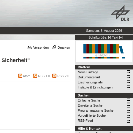
Samstag, 8. August 2026
Schriftgröße:
[-]
Text
[+]
Versenden
Drucken
Sicherheit"
Blättern
Neue Einträge
Atom
RSS 1.0
RSS 2.0
Dokumentenart
Erscheinungsjahr
Institute & Einrichtungen
Suchen
Einfache Suche
Erweiterte Suche
Programmatische Suche
Vordefinierte Suche
RSS-Feed
Hilfe & Kontakt