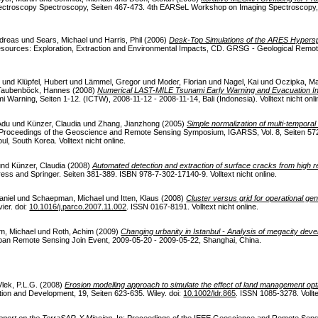
ctroscopy Spectroscopy, Seiten 467-473. 4th EARSeL Workshop on Imaging Spectroscopy,
ndreas
und
Sears, Michael
und
Harris, Phil
(2006)
Desk-Top Simulations of the ARES Hyperspe
sources: Exploration, Extraction and Environmental Impacts, CD. GRSG - Geological Remo
s
und
Klüpfel, Hubert
und
Lämmel, Gregor
und
Moder, Florian
und
Nagel, Kai
und
Oczipka, Ma
Taubenböck, Hannes
(2008)
Numerical LAST-MILE Tsunami Early Warning and Evacuation I
 Warning, Seiten 1-12. (ICTW), 2008-11-12 - 2008-11-14, Bali (Indonesia). Volltext nicht onli
Adu
und
Künzer, Claudia
und
Zhang, Jianzhong
(2005)
Simple normalization of multi-temporal
 Proceedings of the Geoscience and Remote Sensing Symposium, IGARSS, Vol. 8, Seiten 5
 South Korea. Volltext nicht online.
und
Künzer, Claudia
(2008)
Automated detection and extraction of surface cracks from high r
press and Springer. Seiten 381-389. ISBN 978-7-302-17140-9. Volltext nicht online.
aniel
und
Schaepman, Michael
und
Itten, Klaus
(2008)
Cluster versus grid for operational
ier. doi:
10.1016/j.parco.2007.11.002
. ISSN 0167-8191. Volltext nicht online.
m, Michael
und
Roth, Achim
(2009)
Changing urbanity in Istanbul - Analysis of megacity dev
an Remote Sensing Join Event, 2009-05-20 - 2009-05-22, Shanghai, China.
Vlek, P.L.G.
(2008)
Erosion modelling approach to simulate the effect of land management opti
on and Development, 19, Seiten 623-635. Wiley. doi:
10.1002/ldr.865
. ISSN 1085-3278. Vollte
eport on the TerraSAR-X Mission.
In: Proceedings of the IEEE Geoscience and Remote Sen