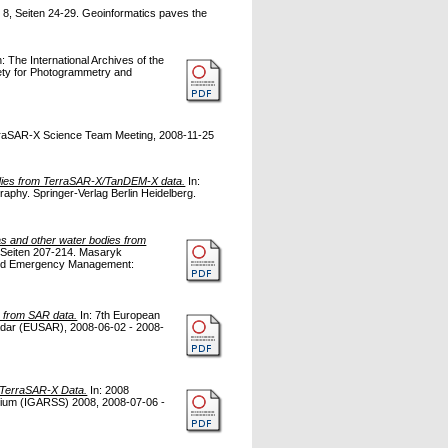
, 8, Seiten 24-29. Geoinformatics paves the
: The International Archives of the
iety for Photogrammetry and
raSAR-X Science Team Meeting, 2008-11-25
Bodies from TerraSAR-X/TanDEM-X data.
In:
aphy. Springer-Verlag Berlin Heidelberg.
as and other water bodies from
 Seiten 207-214. Masaryk
 and Emergency Management:
s from SAR data.
In: 7th European
dar (EUSAR), 2008-06-02 - 2008-
m TerraSAR-X Data.
In: 2008
ium (IGARSS) 2008, 2008-07-06 -