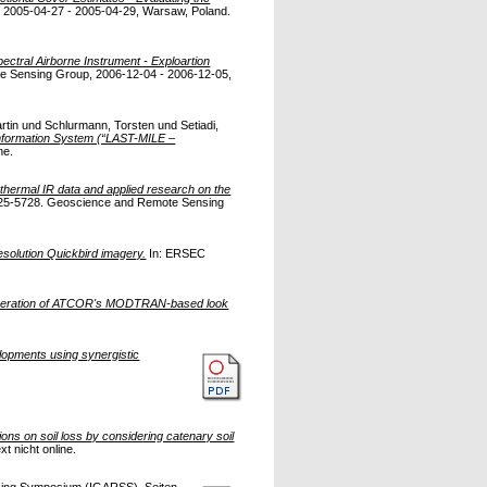
 2005-04-27 - 2005-04-29, Warsaw, Poland.
ctral Airborne Instrument - Exploartion
te Sensing Group, 2006-12-04 - 2006-12-05,
rtin
und
Schlurmann, Torsten
und
Setiadi,
nformation System (“LAST-MILE –
ne.
 thermal IR data and applied research on the
725-5728. Geoscience and Remote Sensing
esolution Quickbird imagery.
In: ERSEC
 generation of ATCOR's MODTRAN-based look
elopments using synergistic
ons on soil loss by considering catenary soil
xt nicht online.
sing Symposium (IGARSS), Seiten