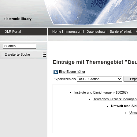
DLR Portal
Home
|
Impressum
|
Datenschutz
|
Barrierefreiheit
|
Erweiterte Suche
Einträge mit Themengebiet "De
Eine Ebene höher
Exportieren als
Institute und Einrichtungen
(150267)
Deutsches Fernerkundungsd
Umwelt und Sic
Umwe