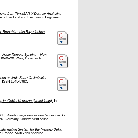
prints from TerraSAR-X Data by Analyzing
 of Electrical and Electronics Engineers.
rn. Broschüre des Bayerischen
)
Urban Remote Sensing – How
10-05-20, Wien, Österreich.
ed on Multi-Scale Optimization
rs. ISSN 1545-598X.
ung im Gebiet Khorezm (Usbekistan).
In:
008)
Simple image processing techniques for
 Germany. Volltext nicht online.
Information System for the Mekong Delta,
rance. Volltext nicht online.