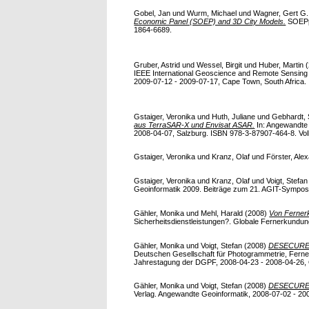
Gobel, Jan
und
Wurm, Michael
und
Wagner, Gert G.
Economic Panel (SOEP) and 3D City Models.
SOEPpa
1864-6689.
Gruber, Astrid
und
Wessel, Birgit
und
Huber, Martin
(
IEEE International Geoscience and Remote Sensin
2009-07-12 - 2009-07-17, Cape Town, South Africa.
Gstaiger, Veronika
und
Huth, Juliane
und
Gebhardt, 
aus TerraSAR-X und Envisat ASAR.
In: Angewandte 
2008-04-07, Salzburg. ISBN 978-3-87907-464-8. Vollt
Gstaiger, Veronika
und
Kranz, Olaf
und
Förster, Ale
Gstaiger, Veronika
und
Kranz, Olaf
und
Voigt, Stefan
Geoinformatik 2009. Beiträge zum 21. AGIT-Symposiu
Gähler, Monika
und
Mehl, Harald
(2008)
Von Fernerk
Sicherheitsdienstleistungen?. Globale Fernerkundung
Gähler, Monika
und
Voigt, Stefan
(2008)
DESECURE - 
Deutschen Gesellschaft für Photogrammetrie, Ferne
Jahrestagung der DGPF, 2008-04-23 - 2008-04-26, O
Gähler, Monika
und
Voigt, Stefan
(2008)
DESECURE - 
Verlag. Angewandte Geoinformatik, 2008-07-02 - 2008