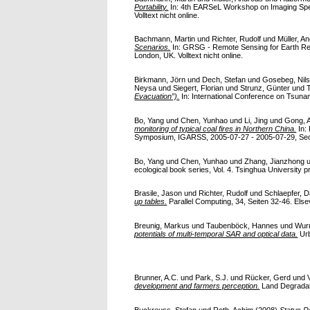
Portability.
In: 4th EARSeL Workshop on Imaging Spe
Volltext nicht online.
Bachmann, Martin
und
Richter, Rudolf
und
Müller, A
Scenarios.
In: GRSG - Remote Sensing for Earth Re
London, UK. Volltext nicht online.
Birkmann, Jörn
und
Dech, Stefan
und
Gosebeg, Nil
Neysa
und
Siegert, Florian
und
Strunz, Günter
und
Evacuation”).
In: International Conference on Tsunami
Bo, Yang
und
Chen, Yunhao
und
Li, Jing
und
Gong, 
monitoring of typical coal fires in Northern China.
In:
Symposium, IGARSS, 2005-07-27 - 2005-07-29, Seoul,
Bo, Yang
und
Chen, Yunhao
und
Zhang, Jianzhong
ecological book series, Vol. 4. Tsinghua University 
Brasile, Jason
und
Richter, Rudolf
und
Schlaepfer, D
up tables.
Parallel Computing, 34, Seiten 32-46. Elsev
Breunig, Markus
und
Taubenböck, Hannes
und
Wur
potentials of multi-temporal SAR and optical data.
Urb
Brunner, A.C.
und
Park, S.J.
und
Rücker, Gerd
und
development and farmers perception.
Land Degradati
Buckreuss, Stefan
und
Roth, Achim
(2008)
Status R