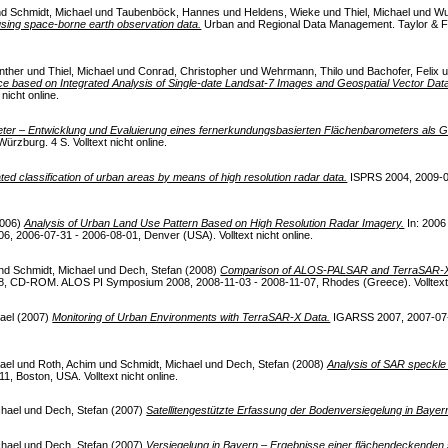
nd
Schmidt, Michael
und
Taubenböck, Hannes
und
Heldens, Wieke
und
Thiel, Michael
und
Wu
sing space-borne earth observation data.
Urban and Regional Data Management. Taylor & Fr
nther
und
Thiel, Michael
und
Conrad, Christopher
und
Wehrmann, Thilo
und
Bachofer, Felix
u
e based on Integrated Analysis of Single-date Landsat-7 Images and Geospatial Vector Dat
nicht online.
er – Entwicklung und Evaluierung eines fernerkundungsbasierten Flächenbarometers als Gr
Würzburg. 4 S. Volltext nicht online.
ed classification of urban areas by means of high resolution radar data.
ISPRS 2004, 2009-07-
006)
Analysis of Urban Land Use Pattern Based on High Resolution Radar Imagery.
In: 2006
 2006-07-31 - 2006-08-01, Denver (USA). Volltext nicht online.
nd
Schmidt, Michael
und
Dech, Stefan
(2008)
Comparison of ALOS-PALSAR and TerraSAR-X dat
, CD-ROM. ALOS PI Symposium 2008, 2008-11-03 - 2008-11-07, Rhodes (Greece). Volltext n
hael
(2007)
Monitoring of Urban Environments with TerraSAR-X Data.
IGARSS 2007, 2007-07-23
hael
und
Roth, Achim
und
Schmidt, Michael
und
Dech, Stefan
(2008)
Analysis of SAR speckle s
 Boston, USA. Volltext nicht online.
chael
und
Dech, Stefan
(2007)
Satellitengestützte Erfassung der Bodenversiegelung in Bayer
chael
und
Dech, Stefan
(2007)
Versiegelung in Bayern – Ergebnisse einer flächendeckenden 