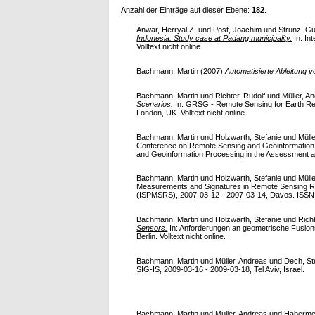
Anzahl der Einträge auf dieser Ebene:
182
.
Anwar, Herryal Z.
und
Post, Joachim
und
Strunz, Gü
Indonesia: Study case at Padang municipality.
In: In
Volltext nicht online.
Bachmann, Martin
(2007)
Automatisierte Ableitun
Bachmann, Martin
und
Richter, Rudolf
und
Müller, A
Scenarios.
In: GRSG - Remote Sensing for Earth Re
London, UK. Volltext nicht online.
Bachmann, Martin
und
Holzwarth, Stefanie
und
Müll
Conference on Remote Sensing and Geoinformation P
and Geoinformation Processing in the Assessment and
Bachmann, Martin
und
Holzwarth, Stefanie
und
Müll
Measurements and Signatures in Remote Sensing Re
(ISPMSRS), 2007-03-12 - 2007-03-14, Davos. ISSN 16
Bachmann, Martin
und
Holzwarth, Stefanie
und
Rich
Sensors.
In: Anforderungen an geometrische Fusion
Berlin. Volltext nicht online.
Bachmann, Martin
und
Müller, Andreas
und
Dech, St
SIG-IS, 2009-03-16 - 2009-03-18, Tel Aviv, Israel.
Bachmann, Martin
und
Müller, Andreas
und
Habermey