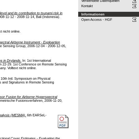
Verwendete Datenquellen
Kontakt
level and its contribution to tsunami risk in
Informationen
8-11-12 - 2008-11-14, Bali (Indonesia).
Open Access - HGF
t nicht online.
ctral Airborne Instrument - Exploartion
te Sensing Group, 2006-12-04 - 2006-12-05,
s in Drylands.
In: 1st International
ten 22-29. 1st Conference on Remote Sensing
y. Volltext nicht online.
 10th Intl. Symposium on Physical
s and Signatures in Remote Sensing
or Fusion for Airborne Hyperspectral
ometrische Fusionsverfahren, 2006-11-20,
 analysis (MESMA).
6th EARSeL-
tional Cover Estimates - Evaluating the