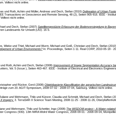
 Volltext nicht online.
eas
und
Roth, Achim
und
Müller, Andreas
und
Dech, Stefan
(2010)
Delineation of Urban Foot
EE Transactions on Geoscience and Remote Sensing, 48 (2), Seiten 905-916. IEEE - Institute
olltext nicht online.
chael
und
Dech, Stefan
(2007)
Satellitengestützte Erfassung der Bodenversiegelung in Baye
chen Landesamts für Umwelt (LfU). 16 S.
ns, Wieke
und
Thiel, Michael
und
Wurm, Michael
und
Geiß, Christian
und
Dech, Stefan
(2010
velopment of Urban Environments?
In: Proceedings, Seiten 1-11. Real CORP, 2010-05-18 - 20
und
Roth, Achim
und
Dech, Stefan
(2008)
Improvement of Image Segmentation Accuracy bas
rs, Vol. 5 (Issue ), Seiten 463-467. IEEE - Institute of Electrical and Electronics Enginee
ristopher
und
Rücker, Gerd
(2008)
Objektbasierte Klassifikation der agrarischen Landnutz
träge zum 20. AGIT-Symposium, 2008-07-02 - 2008-07-04, Salzburg. Volltext nicht online.
Juliane
und
Wehrmann, Thilo
und
Künzer, Claudia
und
Schmidt, Michael
und
Dech, Stefan
(2
-X imagery.
3. TerraSAR-X Science Team Meeting, 2008-11-25 - 2008-11-26, Oberpfaffenhofen,
iane
und
Wehrmann, Thilo
und
Schettler, Ingo
(2008)
The WISDOM project - A Water-related 
er Congress (930). 13th IWRA Wolrd Water Congress, 2008-09-01 - 2008-09-04, Montpellier, F