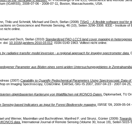
um (IGARSS), 2008-07-06 - 2008-07-11, Boston, Massachusetts, USA.
n, Thilo
und
Schmidt, Michael
und
Dech, Stefan
(2008)
TiSeG – A flexible software tool for 
ctions on Geoscience and Remote Sensing, 46 (10), Seiten 3296-3308. IEEE - Institute of El
xt nicht online.
ichael
und
Dech, Stefan
(2010)
Standardized FAO-LCCS land cover mapping in heterogeneou
r. doi:
10.1016/j.jaridenv.2010.03.012
. ISSN 0140-1963. Volltext nicht online.
s by radiative transfer model inversion - a regional approach for imaging spectrometer data.
D
pedogener Parameter aus Böden eines semi-ariden Untersuchungsgebietes in Zentralnamibi
Andreas
(2007)
Capability to Quantify Pedochemical Parameters Using Spectroscopic Data of 
p on Imaging Spectroscopy, CD&Online. EARSeL-SIG-IS 2007, 2007-04-23 - 2007-04-25, Brug
tisierten objektbasierten Kartierung von Waldflächen mit IKONOS-Daten.
Diplomarbeit, TU Dre
 Sensing based Indicators as input for Forest Biodiversity mapping.
ISRSE '09, 2009-05-04 - 2
ael
und
Werner, Maximilian
und
Buchroithner, Manfred F.
und
Strunz, Günter
(2009)
Towards 
d IKONOS data.
International Journal of Remote Sensing (Volume 30, Issue 19), Seiten 5015-5