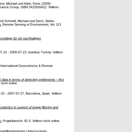
rm, Michael
und
Klein, Doris
(2009)
ancis Group. ISBN 0415556422. Volltext
nd
Schmidt, Michael
und
Dech, Stefan
a.
Remote Sensing of Environment, Vol. 113
undlage für ein nachhaltiges
15 - 2009-07-23, Istanbul, Turkey. Volltext
 International Geosciences & Remote
a in terms of detecting settlements – first
icht online.
 - 2007-07-27, Barcelona, Spain. Volltext
tatistics in support of image filtering and
n.
Projektbericht. 92 S. Volltext nicht online.
satellitenbasierten Untersuchung.