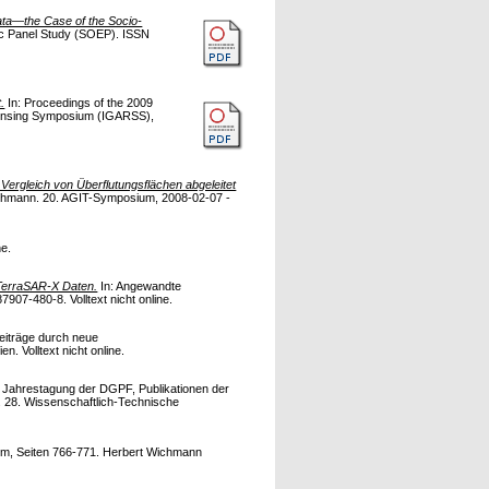
Data—the Case of the Socio-
ic Panel Study (SOEP). ISSN
.
In: Proceedings of the 2009
Sensing Symposium (IGARSS),
r Vergleich von Überflutungsflächen abgeleitet
ichmann. 20. AGIT-Symposium, 2008-02-07 -
ne.
 TerraSAR-X Daten.
In: Angewandte
07-480-8. Volltext nicht online.
eiträge durch neue
. Volltext nicht online.
e Jahrestagung der DGPF, Publikationen der
 28. Wissenschaftlich-Technische
um, Seiten 766-771. Herbert Wichmann