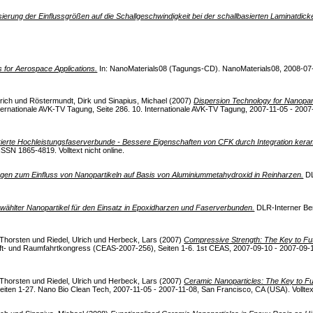
sierung der Einflussgrößen auf die Schallgeschwindigkeit bei der schallbasierten Laminatdi
 for Aerospace Applications.
In: NanoMaterials08 (Tagungs-CD). NanoMaterials08, 2008-07-0
lrich
und
Röstermundt, Dirk
und
Sinapius, Michael
(2007)
Dispersion Technology for Nanopart
rnationale AVK-TV Tagung, Seite 286. 10. Internationale AVK-TV Tagung, 2007-11-05 - 2007-1
ierte Hochleistungsfaserverbunde - Bessere Eigenschaften von CFK durch Integration keram
N 1865-4819. Volltext nicht online.
en zum Einfluss von Nanopartikeln auf Basis von Aluminiummetahydroxid in Reinharzen.
DL
wählter Nanopartikel für den Einsatz in Epoxidharzen und Faserverbunden.
DLR-Interner Ber
 Thorsten
und
Riedel, Ulrich
und
Herbeck, Lars
(2007)
Compressive Strength: The Key to Fu
t- und Raumfahrtkongress (CEAS-2007-256), Seiten 1-6. 1st CEAS, 2007-09-10 - 2007-09-13
 Thorsten
und
Riedel, Ulrich
und
Herbeck, Lars
(2007)
Ceramic Nanoparticles: The Key to Fu
iten 1-27. Nano Bio Clean Tech, 2007-11-05 - 2007-11-08, San Francisco, CA (USA). Volltext