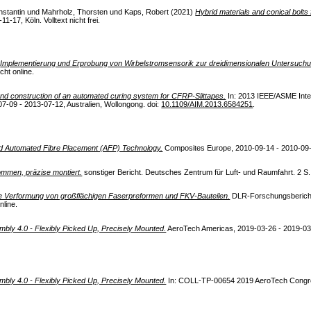
nstantin
und
Mahrholz, Thorsten
und
Kaps, Robert
(2021)
Hybrid materials and conical bolts f
-17, Köln. Volltext nicht frei.
)
Implementierung und Erprobung von Wirbelstromsensorik zur dreidimensionalen Untersuch
cht online.
d construction of an automated curing system for CFRP-Slittapes.
In: 2013 IEEE/ASME Inte
7-09 - 2013-07-12, Australien, Wollongong. doi:
10.1109/AIM.2013.6584251
.
 Automated Fibre Placement (AFP) Technology.
Composites Europe, 2010-09-14 - 2010-09-16
ommen, präzise montiert.
sonstiger Bericht. Deutsches Zentrum für Luft- und Raumfahrt. 2 S. V
le Verformung von großflächigen Faserpreformen und FKV-Bauteilen.
DLR-Forschungsbericht.
nline.
bly 4.0 - Flexibly Picked Up, Precisely Mounted.
AeroTech Americas, 2019-03-26 - 2019-03-
bly 4.0 - Flexibly Picked Up, Precisely Mounted.
In: COLL-TP-00654 2019 AeroTech Congres