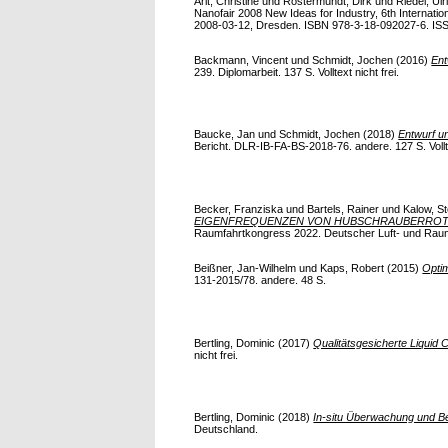
Arlt, Christine
und
Röstermundt, Dirk
und
Riedel, Ulr
Nanofair 2008 New Ideas for Industry, 6th Interna
2008-03-12, Dresden. ISBN 978-3-18-092027-6. ISSN 
Backmann, Vincent
und
Schmidt, Jochen
(2016)
Ent
239. Diplomarbeit. 137 S. Volltext nicht frei.
Baucke, Jan
und
Schmidt, Jochen
(2018)
Entwurf u
Bericht. DLR-IB-FA-BS-2018-76. andere. 127 S. Vollte
Becker, Franziska
und
Bartels, Rainer
und
Kalow, St
EIGENFREQUENZEN VON HUBSCHRAUBERROTOR
Raumfahrtkongress 2022. Deutscher Luft- und Rau
Beißner, Jan-Wilhelm
und
Kaps, Robert
(2015)
Opti
131-2015/78. andere. 48 S.
Bertling, Dominic
(2017)
Qualitätsgesicherte Liquid
nicht frei.
Bertling, Dominic
(2018)
In-situ Überwachung und 
Deutschland.