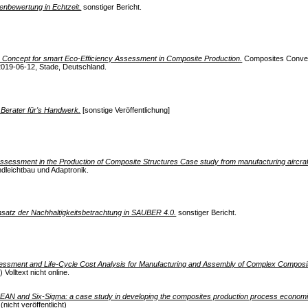
enbewertung in Echtzeit.
sonstiger Bericht.
 a Concept for smart Eco-Efficiency Assessment in Composite Production.
Composites Conv
-06-12, Stade, Deutschland.
 Berater für's Handwerk.
[sonstige Veröffentlichung]
sessment in the Production of Composite Structures Case study from manufacturing aircraft 
ndleichtbau und Adaptronik.
nsatz der Nachhaltigkeitsbetrachtung in SAUBER 4.0.
sonstiger Bericht.
essment and Life-Cycle Cost Analysis for Manufacturing and Assembly of Complex Composit
 Volltext nicht online.
EAN and Six-Sigma: a case study in developing the composites production process economica
nicht veröffentlicht)