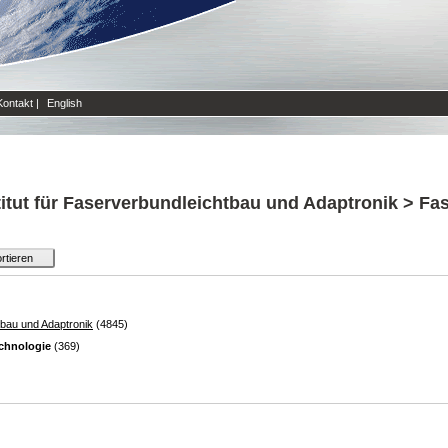
Kontakt
|
English
titut für Faserverbundleichtbau und Adaptronik > F
htbau und Adaptronik
(4845)
chnologie
(369)