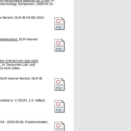
igh Performance Matrices for CFRP.
In:
anotechnology Symposium, 2008-03-10 -
r Bericht. DLR-IB-FA-BS-2016-
mperprozess.
DLR-Interner
REN STRUKTUR UND DER
.
In: Deutscher Luft- und
ext nicht online.
DLR-Interner Bericht. DLR-IB
fahrt e. V. (DLR). 2 S. Volltext
4 - 2018-09-06, Friedrichshafen,