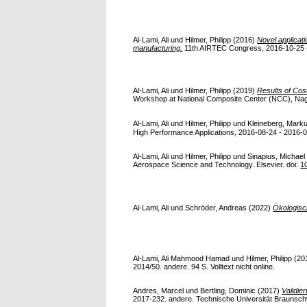
Al-Lami, Ali
und
Hilmer, Philipp
(2016)
Novel applicat
manufacturing.
11th AIRTEC Congress, 2016-10-25 -
Al-Lami, Ali
und
Hilmer, Philipp
(2019)
Results of Cos
Workshop at National Composite Center (NCC), Nagoy
Al-Lami, Ali
und
Hilmer, Philipp
und
Kleineberg, Mark
High Performance Applications, 2016-08-24 - 2016-08-
Al-Lami, Ali
und
Hilmer, Philipp
und
Sinapius, Michael
Aerospace Science and Technology. Elsevier. doi:
1
Al-Lami, Ali
und
Schröder, Andreas
(2022)
Ökologisc
Al-Lami, Ali Mahmood Hamad
und
Hilmer, Philipp
(20
2014/50. andere. 94 S. Volltext nicht online.
Andres, Marcel
und
Bertling, Dominic
(2017)
Validie
2017-232. andere. Technische Universität Braunschwei