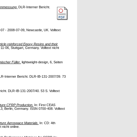
ckenmessung.
DLR-Interner Bericht.
7 - 2008-07-09, Newcastle, UK. Volltext
icle-reinforced Epoxy Resins and their
1-06, Stuttgart, Germany. Volltext nicht
ischer Füller.
lightweight-design, 6, Seiten
R-Interner Bericht. DLR-IB-131-2007/39. 73
icht. DLR-IB-131-2007/40. 53 S. Volltext
ture CFRP Production.
In: First CEAS
, Berlin, Germany. ISSN 0700-408. Volltext
ture Aerospace Materials.
In: CD: 4th
 nicht online.