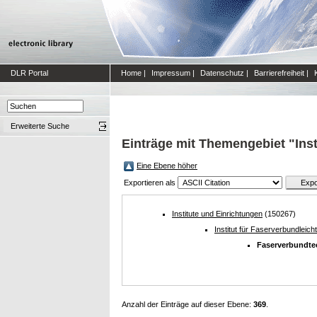
DLR Portal
Home
|
Impressum
|
Datenschutz
|
Barrierefreiheit
|
Erweiterte Suche
Einträge mit Themengebiet "Ins
Eine Ebene höher
Exportieren als
Institute und Einrichtungen
(150267)
Institut für Faserverbundleic
Faserverbundte
Anzahl der Einträge auf dieser Ebene:
369
.