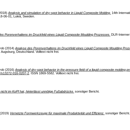
2018)
Analysis and simulation of dry-spot behavior in Liquid Composite Molding.
14th Interna
18-06-01, Luleå, Sweden.
es Porenverhaltens im Druckfeld eines Liquid Composite Moulding Prozesses.
DLR-Interner 
yob
(2014)
Analyse des Porenverhaltens im Druckfeld eines Liquid Composite Moulding Pro
ugsburg, Deutschland. Volltext nicht frei.
yob
(2016)
Analysis of dry-spot behavior in the pressure field of a liquid composite molding p
7/s13272-016-0207-2
. ISSN 1869-5582. Volltext nicht frei.
icht im KoPf hat, hinterlässt unnötige Fußabdrücke.
sonstiger Bericht.
(2019)
Vernetzte Formwerkzeuge für maximale Produktivität und Effizienz.
sonstiger Bericht