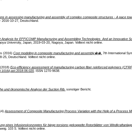
ions in assessing manufacturing and assembly of complex composite structures - A pace tow
 2016-10-27, Deutschland.
t Analysis for EFFICOMP Manufacturing and Assembling Technologies. And an Innovative Solu
a University, Japan, 2019-03-20, Nagoya, Japan. Volltext nicht online.
us
(2016)
Cost modeling in composite manufacturing and assembly��.
7th International S
25, Deutschland. Volltext nicht online.
(2018)
Eco-efficiency assessment of manufacturing carbon fiber reinforced polymers (CFRP)
0.1016/j.ast.2018.06.020
. ISSN 1270-9638.
he und ökonomische Analyse der Suction Rib.
sonstiger Bericht.
14)
Assessment of Composite Manufacturing Process Variation with the Help of a Process M
rung eines Infusionskonzeptes für biege-torsions-gekoppelte Rotorblätter von Windkraftanlag
g. 103 S. Volltext nicht online.