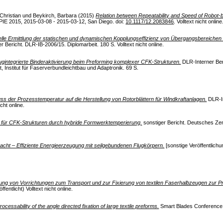
Christian
und
Beykirch, Barbara
(2015)
Relation between Repeatability and Speed of Robot-
IE 2015, 2015-03-08 - 2015-03-12, San Diego. doi:
10.1117/12.2083846
. Volltext nicht online
lle Ermittlung der statischen und dynamischen Kopplungseffizienz von Übergangsbereichen
 Bericht. DLR-IB-2006/15. Diplomarbeit. 180 S. Volltext nicht online.
gintegrierte Binderaktivierung beim Preforming komplexer CFK‐Strukturen.
DLR-Interner Ber
 Institut für Faserverbundleichtbau und Adaptronik. 69 S.
ss der Prozesstemperatur auf die Herstellung von Rotorblättern für Windkraftanlagen.
DLR-In
icht online.
n für CFK-Strukturen durch hybride Formwerktemperierung.
sonstiger Bericht. Deutsches Zent
acht – Effiziente Energieerzeugung mit seilgebundenen Flugkörpern.
[sonstige Veröffentlichu
ung von Vorrichtungen zum Transport und zur Fixierung von textilen Faserhalbzeugen zur Pr
entlicht) Volltext nicht online.
rocessability of the angle directed fixation of large textile preforms.
Smart Blades Conference,