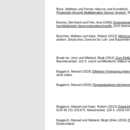
Bock, Matthias
und
Perner, Marcus
und
Krombholz, 
Production through Multilateration Sensor System.
SP
Bonney, Bernhard
und
Fink, Axel
(2006)
Experimente
hochbelasteter faserverbundwerkstoffe.
DLR-Interner
Bouchan, Mathieu
und
Kaps, Robert
(2013)
Werkzeu
andere. Deutsches Zentrum für Luft- und Raumrfahrt,
Braak ter, Jens
und
Wieland, Birgit
(2014)
Zum Einflu
Bachelorarbeit. 102 S. (nicht veröffentlicht) Volltext n
Buggisch, Manuel
(2018)
Effektive Fertigungszykle
nicht online.
Buggisch, Manuel
(2020)
Flugwindanlagen leichtgem
Buggisch, Manuel
und
Kaps, Robert
(2013)
Entwickl
DLR-IB 131-2013/75. Masterarbeit. 128 S. (nicht veröff
Buggisch, Manuel
und
Wieland, Birgit Ulrike
(2016)
P
Deutschland.