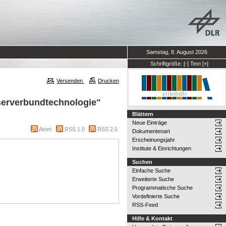
Samstag, 8. August 2026
Schriftgröße:
[-]
Text
[+]
Versenden
Drucken
aserverbundtechnologie"
Blättern
Neue Einträge
Atom
RSS 1.0
RSS 2.0
Dokumentenart
Erscheinungsjahr
Institute & Einrichtungen
Suchen
Einfache Suche
Erweiterte Suche
Programmatische Suche
Vordefinierte Suche
RSS-Feed
Hilfe & Kontakt