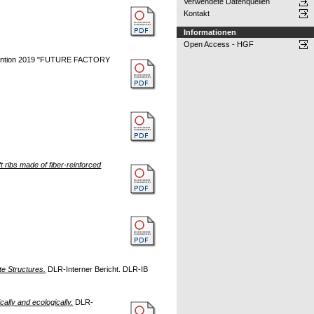
Verwendete Datenquellen
Kontakt
Informationen
Open Access - HGF
ention 2019 "FUTURE FACTORY
ribs made of fiber-reinforced
e Structures.
DLR-Interner Bericht. DLR-IB
lly and ecologically.
DLR-