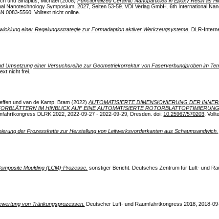
ich
und
Sinapius, Michael
(2008)
Functionalized Ceramic Nanoparticles in Epoxy Resin as H
tional Nanotechnology Symposium, 2027, Seiten 53-59. VDI Verlag GmbH. 6th International N
0083-5560. Volltext nicht online.
wicklung einer Regelungsstrategie zur Formadaption aktiver Werkzeugsysteme.
DLR-Interne
nd Umsetzung einer Versuchsreihe zur Geometriekorrektur von Faserverbundproben im Te
xt nicht frei.
effen
und
van de Kamp, Bram
(2022)
AUTOMATISIERTE DIMENSIONIERUNG DER INNE
BLÄTTERN IM HINBLICK AUF EINE AUTOMATISIERTE ROTORBLATTOPTIMIERUNG
mfahrtkongress DLRK 2022, 2022-09-27 - 2022-09-29, Dresden. doi:
10.25967/570203
. Vollt
mierung der Prozesskette zur Herstellung von Leitwerksvorderkanten aus Schaumsandwich.
 Composite Moulding (LCM)-Prozesse.
sonstiger Bericht. Deutsches Zentrum für Luft- und Raum
Bewertung von Tränkungsprozessen.
Deutscher Luft- und Raumfahrtkongress 2018, 2018-09-0