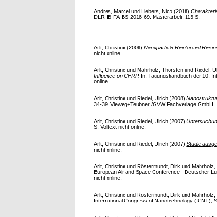
Andres, Marcel
und
Liebers, Nico
(2018)
Charakteri
DLR-IB-FA-BS-2018-69. Masterarbeit. 113 S.
Arlt, Christine
(2008)
Nanoparticle Reinforced Resins
nicht online.
Arlt, Christine
und
Mahrholz, Thorsten
und
Riedel, U
Influence on CFRP.
In: Tagungshandbuch der 10. Inte
online.
Arlt, Christine
und
Riedel, Ulrich
(2008)
Nanostruktur
34-39. Vieweg+Teubner /GVW Fachverlage GmbH. ISS
Arlt, Christine
und
Riedel, Ulrich
(2007)
Untersuchung
S. Volltext nicht online.
Arlt, Christine
und
Riedel, Ulrich
(2007)
Studie ausge
nicht online.
Arlt, Christine
und
Röstermundt, Dirk
und
Mahrholz,
European Air and Space Conference - Deutscher Luf
nicht online.
Arlt, Christine
und
Röstermundt, Dirk
und
Mahrholz,
International Congress of Nanotechnology (ICNT), Se