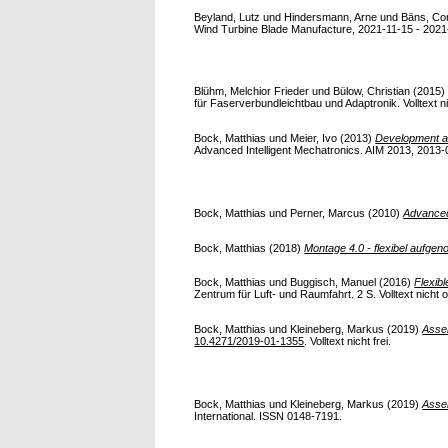
Beyland, Lutz
und
Hindersmann, Arne
und
Bäns, Co
Wind Turbine Blade Manufacture, 2021-11-15 - 2021-11
Blühm, Melchior Frieder
und
Bülow, Christian
(2015
für Faserverbundleichtbau und Adaptronik. Volltext ni
Bock, Matthias
und
Meier, Ivo
(2013)
Development an
Advanced Intelligent Mechatronics. AIM 2013, 2013-0
Bock, Matthias
und
Perner, Marcus
(2010)
Advanced
Bock, Matthias
(2018)
Montage 4.0 - flexibel aufgen
Bock, Matthias
und
Buggisch, Manuel
(2016)
Flexib
Zentrum für Luft- und Raumfahrt. 2 S. Volltext nicht o
Bock, Matthias
und
Kleineberg, Markus
(2019)
Assem
10.4271/2019-01-1355
. Volltext nicht frei.
Bock, Matthias
und
Kleineberg, Markus
(2019)
Assem
International. ISSN 0148-7191.