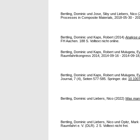
Bertling, Dominic
und
Jose, Siby
und
Liebers, Nico
(
Processes in Composite Materials, 2018-05-30 - 20
Bertling, Dominic
und
Kaps, Robert
(2014)
Analyse d
FH Aachen. 188 S. Volltext nicht online.
Bertling, Dominic
und
Kaps, Robert
und
Mulugeta, E
Raumfahrtkongress 2014, 2014-09-16 - 2014-09-18, A
Bertling, Dominic
und
Kaps, Robert
und
Mulugeta, E
Journal, 7 (4), Seiten 577-585. Springer. doi:
10.100
Bertling, Dominic
und
Liebers, Nico
(2022)
Was man n
Bertling, Dominic
und
Liebers, Nico
und
Opitz, Mark
Raumfahrt e. V. (DLR). 2 S. Volltext nicht frei.