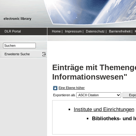
DLR Portal
Home
|
Impressum
|
Datenschutz
|
Barrierefreiheit
|
Erweiterte Suche
Einträge mit Themenge
Informationswesen"
Eine Ebene höher
Exportieren als
Institute und Einrichtungen
Bibliotheks- und 