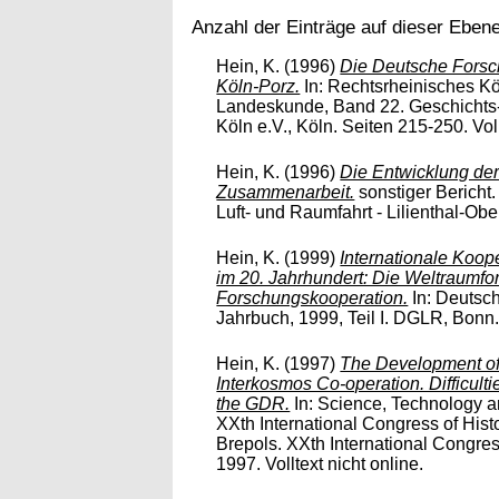
Anzahl der Einträge auf dieser Eben
Hein, K.
(1996)
Die Deutsche Forsch
Köln-Porz.
In: Rechtsrheinisches Kö
Landeskunde, Band 22. Geschichts
Köln e.V., Köln. Seiten 215-250. Voll
Hein, K.
(1996)
Die Entwicklung der
Zusammenarbeit.
sonstiger Bericht.
Luft- und Raumfahrt - Lilienthal-Ober
Hein, K.
(1999)
Internationale Koop
im 20. Jahrhundert: Die Weltraumf
Forschungskooperation.
In: Deutsch
Jahrbuch, 1999, Teil I. DGLR, Bonn. 
Hein, K.
(1997)
The Development of 
Interkosmos Co-operation. Difficult
the GDR.
In: Science, Technology a
XXth International Congress of Hist
Brepols. XXth International Congres
1997. Volltext nicht online.