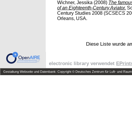
Wichner, Jessika
(2008)
The famous
of an Eighteenth-Century Aviator.
So
Century Studies 2008 (SCSECS 200
Orleans, USA.
Diese Liste wurde 
electronic library verwendet
EPrint
Gestaltung Webseite und Datenbank: Copyright © Deutsches Zentrum für Luft- und Raumfa