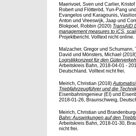
Maerivoet, Sven
und
Carlier, Kristof
Robert
und
Flötteröd, Yun-Pang
un
Evangelos
und
Karagounis, Vasilio
Anton
und
Vreeswijk, Jaap
und
Corr
Blokpoel, Robbin
(2020)
TransAID De
management measures to iCS, scale
Projektbericht. Volltext nicht online.
Malzacher, Gregor
und
Schumann, T
David
und
Mönsters, Michael
(2018
Logistikkonzept für den Güterverkeh
Arbeitskreis Bahn, 2018-04-01 - 20
Deutschland. Volltext nicht frei.
Meirich, Christian
(2018)
Automatis
Triebfahrzeugführer und die Technik
Eisenbahningenieur (EI) und Eise
2018-01-26, Braunschweig, Deutsc
Meirich, Christian
und
Brandenburge
Bahn: Auswirkungen auf den Triebfa
Arbeitskreis Bahn, 2018-01-30, Bra
nicht frei.