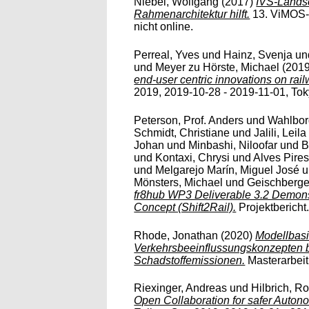
Niebel, Wolfgang
(2017)
IVS-Landsc
Rahmenarchitektur hilft.
13. ViMOS-T
nicht online.
Perreal, Yves
und
Hainz, Svenja
un
und
Meyer zu Hörste, Michael
(201
end-user centric innovations on rail
2019, 2019-10-28 - 2019-11-01, Tokyo
Peterson, Prof. Anders
und
Wahlbor
Schmidt, Christiane
und
Jalili, Leila
Johan
und
Minbashi, Niloofar
und
B
und
Kontaxi, Chrysi
und
Alves Pires
und
Melgarejo Marín, Miguel José
u
Mönsters, Michael
und
Geischberge
fr8hub WP3 Deliverable 3.2 Demo
Concept (Shift2Rail).
Projektbericht.
Rhode, Jonathan
(2020)
Modellbasi
Verkehrsbeeinflussungskonzepten b
Schadstoffemissionen.
Masterarbeit,
Riexinger, Andreas
und
Hilbrich, Ro
Open Collaboration for safer Autono