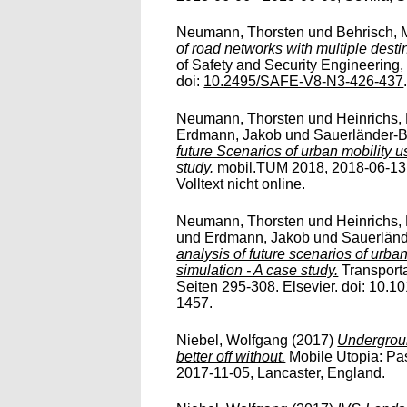
Neumann, Thorsten
und
Behrisch, 
of road networks with multiple desti
of Safety and Security Engineering,
doi:
10.2495/SAFE-V8-N3-426-437
Neumann, Thorsten
und
Heinrichs,
Erdmann, Jakob
und
Sauerländer-B
future Scenarios of urban mobility 
study.
mobil.TUM 2018, 2018-06-13 
Volltext nicht online.
Neumann, Thorsten
und
Heinrichs,
und
Erdmann, Jakob
und
Sauerländ
analysis of future scenarios of urba
simulation - A case study.
Transporta
Seiten 295-308. Elsevier. doi:
10.10
1457.
Niebel, Wolfgang
(2017)
Undergroun
better off without.
Mobile Utopia: Pas
2017-11-05, Lancaster, England.