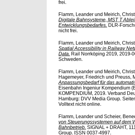
frei.
Flamm, Leander
und
Meirich, Chris
Digitale Bahnsysteme, MST T Ablei
Entwicklungsbedarfes.
DLR-Forschun
nicht frei.
Flamm, Leander
und
Meirich, Chris
Spatial Accessibility in Railway N
Data.
Rail Norrköping 2019, 2019-0
Schweden.
Flamm, Leander
und
Meirich, Chris
Hagemeyer, Friedrich
und
Preuss, 
Anpassungsbedarf für das automati
Eisenbahn Ingeniur Kompendium 
KOMPENDIUM, 2019. Verband Deuts
Hamburg: DVV Media Group. Seiten
Volltext nicht online.
Flamm, Leander
und
Scheier, Bene
von Steuerungssystemen auf dem W
Bahnbetrieb.
SIGNAL + DRAHT, 111 
Group. ISSN 0037-4997.