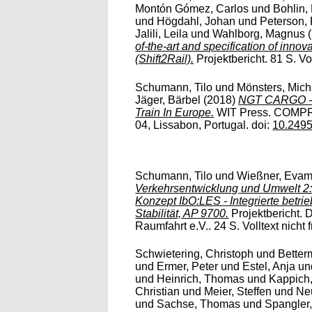
Montón Gómez, Carlos
und
Bohlin,
und
Högdahl, Johan
und
Peterson, 
Jalili, Leila
und
Wahlborg, Magnus
(
of-the-art and specification of inno
(Shift2Rail).
Projektbericht. 81 S. Vol
Schumann, Tilo
und
Mönsters, Mich
Jäger, Bärbel
(2018)
NGT CARGO - C
Train In Europe.
WIT Press. COMPRA
04, Lissabon, Portugal. doi:
10.249
Schumann, Tilo
und
Wießner, Evam
Verkehrsentwicklung und Umwelt 2:
Konzept IbO:LES - Integrierte betri
Stabilität, AP 9700.
Projektbericht. 
Raumfahrt e.V.. 24 S. Volltext nicht f
Schwietering, Christoph
und
Better
und
Ermer, Peter
und
Estel, Anja
un
und
Heinrich, Thomas
und
Kappich
Christian
und
Meier, Steffen
und
Ne
und
Sachse, Thomas
und
Spangler,