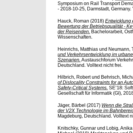
Symposium on Rail Transport Dem
- 2018-10-25, Darmstadt, Germany. Vo
Hauck, Roman
(2018)
Entwicklung 
Bewertung der Betriebsqualität - Ke
der Reisenden.
Bachelorarbeit, Ost
Wissenschaften.
Heinrichs, Matthias
und
Neumann, 
und Verkehrsentwicklung im urban
Szenarien.
Austauschforum Verkehrs
Deutschland. Volltext nicht frei.
Hilbrich, Robert
und
Behrisch, Mich
of Dislocality Constraints for an A
Safety-Critical Systems.
SE’18: Sof
Gesellschaft für Informatik (GI), 20
Jäger, Bärbel
(2017)
Wenn die Stra
der V2X Technologie im Bahnberei
Magdeburg, Deutschland. Volltext ni
Knitschky, Gunnar
und
Lobig, Anika