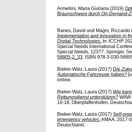
Armellini, Maria Giuliana
(2019)
Opt
Braunschweig durch On-Demand-Zu
Banes, David
und
Magni, Riccardo
Implementation and Innovation in t
Digital Technologies.
In: ICCHP 202
Special Needs International Confe
Special Needs, 12377. Springer. Se
58805-2_33
. ISBN 978-3-030-58805-
Bieker-Walz, Laura
(2017)
Die Zuku
Automatische Fahrzeuge haben?
[s
online.
Bieker-Walz, Laura
(2017)
Wie kann
Rettungsdienst unterstützen?
WAW D
10-18, Oberpfaffenhofen, Deutschla
Bieker-Walz, Laura
(2017)
Self-orga
emergency vehicles.
AMAA, 2017-09-
Deutschland.