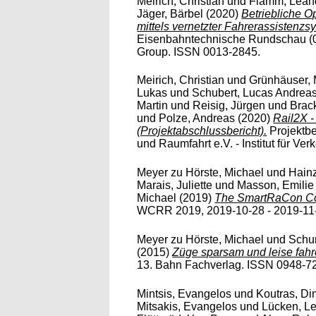
Meirich, Christian
und
Flamm, Lean
Jäger, Bärbel
(2020)
Betriebliche O
mittels vernetzter Fahrerassistenzs
Eisenbahntechnische Rundschau (0
Group. ISSN 0013-2845.
Meirich, Christian
und
Grünhäuser, 
Lukas
und
Schubert, Lucas Andrea
Martin
und
Reisig, Jürgen
und
Brac
und
Polze, Andreas
(2020)
Rail2X -
(Projektabschlussbericht).
Projektbe
und Raumfahrt e.V. - Institut für Ve
Meyer zu Hörste, Michael
und
Hainz
Marais, Juliette
und
Masson, Emilie
Michael
(2019)
The SmartRaCon Conc
WCRR 2019, 2019-10-28 - 2019-11-01
Meyer zu Hörste, Michael
und
Schu
(2015)
Züge sparsam und leise fahr
13. Bahn Fachverlag. ISSN 0948-7
Mintsis, Evangelos
und
Koutras, Dim
Mitsakis, Evangelos
und
Lücken, L