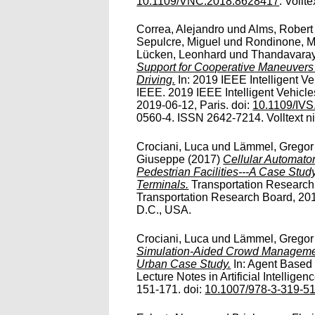
10.1109/VNC.2018.8628417
. Vollte
Correa, Alejandro
und
Alms, Robert
Sepulcre, Miguel
und
Rondinone, M
Lücken, Leonhard
und
Thandavaray
Support for Cooperative Maneuver
Driving.
In: 2019 IEEE Intelligent V
IEEE. 2019 IEEE Intelligent Vehicl
2019-06-12, Paris. doi:
10.1109/IV
0560-4. ISSN 2642-7214. Volltext nic
Crociani, Luca
und
Lämmel, Gregor
Giuseppe
(2017)
Cellular Automato
Pedestrian Facilities---A Case Study
Terminals.
Transportation Research 
Transportation Research Board, 20
D.C., USA.
Crociani, Luca
und
Lämmel, Gregor
Simulation-Aided Crowd Management
Urban Case Study.
In: Agent Based
Lecture Notes in Artificial Intellige
151-171. doi:
10.1007/978-3-319-5