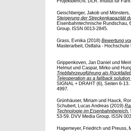
Projektbericht. DLR. Institut für Fahr
Geischberger, Jakob
und
Mönsters,
Steigerung der Streckenkapazität d
Eisenbahntechnische Rundschau, 6
Group. ISSN 0013-2845.
Grass, Evnika
(2018)
Bewertung von
Masterarbeit, Ostfalia - Hochschul
Grippenkoven, Jan Daniel
und
Meir
Helmut
und
Caspar, Mirko
und
Hung
Triebfahrzeugführung als Rückfalle
Teleoperation as a fallback solution f
SIGNAL + DRAHT (6), Seiten 6-13.
4997.
Grünhäuser, Miriam
und
Hauck, Ro
Schubert, Lucas Andreas
(2019)
Ra
Technologie im Eisenbahnbereich.
53-59. DVV Media Group. ISSN 00
Hagemeyer, Friedrich
und
Preuss, 