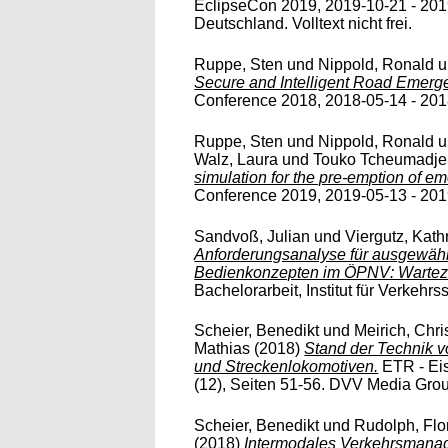
EclipseCon 2019, 2019-10-21 - 201
Deutschland. Volltext nicht frei.
Ruppe, Sten
und
Nippold, Ronald
u
Secure and Intelligent Road Emerg
Conference 2018, 2018-05-14 - 2018
Ruppe, Sten
und
Nippold, Ronald
u
Walz, Laura
und
Touko Tcheumadjeu
simulation for the pre-emption of e
Conference 2019, 2019-05-13 - 2019
Sandvoß, Julian
und
Viergutz, Kath
Anforderungsanalyse für ausgewähl
Bedienkonzepten im ÖPNV: Wartez
Bachelorarbeit, Institut für Verkehr
Scheier, Benedikt
und
Meirich, Chri
Mathias
(2018)
Stand der Technik v
und Streckenlokomotiven.
ETR - Ei
(12), Seiten 51-56. DVV Media Gro
Scheier, Benedikt
und
Rudolph, Flo
(2018)
Intermodales Verkehrsmana