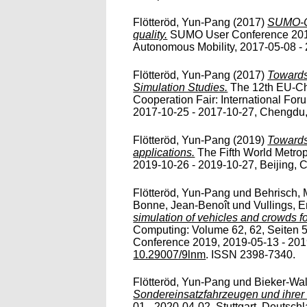
Flötteröd, Yun-Pang
(2017)
SUMO-Ca
quality.
SUMO User Conference 2017
Autonomous Mobility, 2017-05-08 - 
Flötteröd, Yun-Pang
(2017)
Towards
Simulation Studies.
The 12th EU-Ch
Cooperation Fair: International For
2017-10-25 - 2017-10-27, Chengdu, C
Flötteröd, Yun-Pang
(2019)
Towards
applications.
The Fifth World Metro
2019-10-26 - 2019-10-27, Beijing, Ch
Flötteröd, Yun-Pang
und
Behrisch, 
Bonne, Jean-Benoît
und
Vullings, E
simulation of vehicles and crowds for
Computing: Volume 62, 62, Seiten
Conference 2019, 2019-05-13 - 2019
10.29007/9lnm
. ISSN 2398-7340.
Flötteröd, Yun-Pang
und
Bieker-Wal
Sondereinsatzfahrzeugen und ihrer
01 - 2020-04-02, Stuttgart, Deutschla