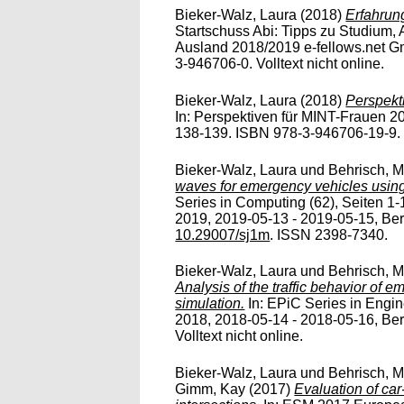
Bieker-Walz, Laura
(2018)
Erfahrung
Startschuss Abi: Tipps zu Studium, 
Ausland 2018/2019 e-fellows.net 
3-946706-0. Volltext nicht online.
Bieker-Walz, Laura
(2018)
Perspekt
In: Perspektiven für MINT-Frauen 2
138-139. ISBN 978-3-946706-19-9. Vo
Bieker-Walz, Laura
und
Behrisch, M
waves for emergency vehicles using 
Series in Computing (62), Seiten 
2019, 2019-05-13 - 2019-05-15, Berl
10.29007/sj1m
. ISSN 2398-7340.
Bieker-Walz, Laura
und
Behrisch, M
Analysis of the traffic behavior of e
simulation.
In: EPiC Series in Engi
2018, 2018-05-14 - 2018-05-16, Be
Volltext nicht online.
Bieker-Walz, Laura
und
Behrisch, M
Gimm, Kay
(2017)
Evaluation of car