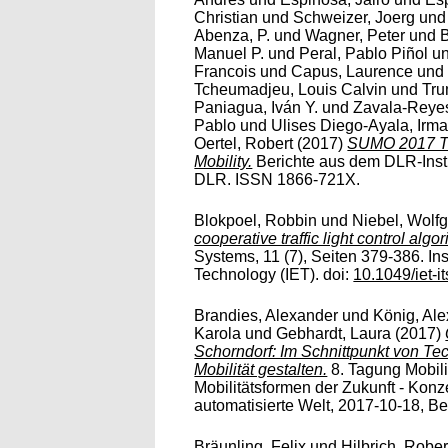
Christian
und
Schweizer, Joerg
un
Abenza, P.
und
Wagner, Peter
und
B
Manuel P.
und
Peral, Pablo Piñol
u
Francois
und
Capus, Laurence
un
Tcheumadjeu, Louis Calvin
und
Tru
Paniagua, Iván Y.
und
Zavala-Reyes
Pablo
und
Ulises Diego-Ayala, Irm
Oertel, Robert
(2017)
SUMO 2017 To
Mobility.
Berichte aus dem DLR-Insti
DLR. ISSN 1866-721X.
Blokpoel, Robbin
und
Niebel, Wolf
cooperative traffic light control algo
Systems, 11 (7), Seiten 379-386. Ins
Technology (IET). doi:
10.1049/iet-i
Brandies, Alexander
und
König, Al
Karola
und
Gebhardt, Laura
(2017)
Schorndorf: Im Schnittpunkt von Te
Mobilität gestalten.
8. Tagung Mobil
Mobilitätsformen der Zukunft - Konze
automatisierte Welt, 2017-10-18, Be
Bräunling, Felix
und
Hilbrich, Rober