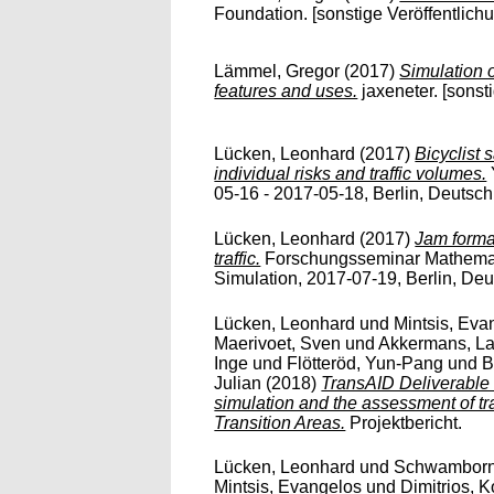
Foundation. [sonstige Veröffentlich
Lämmel, Gregor
(2017)
Simulation 
features and uses.
jaxeneter. [sonst
Lücken, Leonhard
(2017)
Bicyclist s
individual risks and traffic volumes.
05-16 - 2017-05-18, Berlin, Deutschl
Lücken, Leonhard
(2017)
Jam forma
traffic.
Forschungsseminar Mathemat
Simulation, 2017-07-19, Berlin, Deut
Lücken, Leonhard
und
Mintsis, Eva
Maerivoet, Sven
und
Akkermans, La
Inge
und
Flötteröd, Yun-Pang
und
B
Julian
(2018)
TransAID Deliverable 6
simulation and the assessment of t
Transition Areas.
Projektbericht.
Lücken, Leonhard
und
Schwamborn,
Mintsis, Evangelos
und
Dimitrios, K