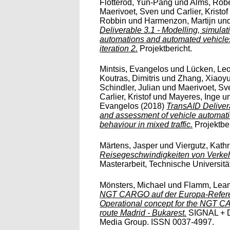
Flötteröd, Yun-Pang
und
Alms, Robe
Maerivoet, Sven
und
Carlier, Kristof
Robbin
und
Harmenzon, Martijn
un
Deliverable 3.1 - Modelling, simula
automations and automated vehicles' 
iteration 2.
Projektbericht.
Mintsis, Evangelos
und
Lücken, Le
Koutras, Dimitris
und
Zhang, Xiaoy
Schindler, Julian
und
Maerivoet, Sv
Carlier, Kristof
und
Mayeres, Inge
u
Evangelos
(2018)
TransAID Delivera
and assessment of vehicle automati
behaviour in mixed traffic.
Projektber
Märtens, Jasper
und
Viergutz, Kathr
Reisegeschwindigkeiten von Verke
Masterarbeit, Technische Universität
Mönsters, Michael
und
Flamm, Lea
NGT CARGO auf der Europa-Referen
Operational concept for the NGT 
route Madrid - Bukarest.
SIGNAL + D
Media Group. ISSN 0037-4997.