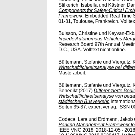
Stilkerich, Isabella
und
Kästner, Dan
Components for Safety-Critical Em
Framework.
Embedded Real Time Sy
01-31, Toulouse, Frankreich. Volltext 
Buisson, Christine
und
Keyvan-Ekba
Impede Autonomous Vehicles Merg
Research Board 97th Annual Meetin
D.C., USA. Volltext nicht online.
Bültemann, Stefanie
und
Viergutz, 
Wirtschaftlichkeitsanalyse bei diff
Masterarbeit.
Bültemann, Stefanie
und
Viergutz, 
Benedikt
(2017)
Differenzierte Be
Wirtschaftlichkeitsanalyse von bed
städtischen Busverkehr.
Internation
Seiten 35-37. expert verlag. ISSN 
Codeca, Lara
und
Erdmann, Jakob
Parking Management Framework for 
IEEE VNC 2018, 2018-12-05 - 2018-1