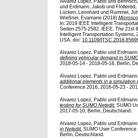
Alvarez Lopez, Pablo
und
Behrisch
und
Erdmann, Jakob
und
Flötteröd
Lücken, Leonhard
und
Rummel, Jo
Wießner, Evamarie
(2018)
Microsco
In: 2019 IEEE Intelligent Transport
Seiten 2575-2582. IEEE. The 21st I
Intelligent Transportation Systems,
USA. doi:
10.1109/ITSC.2018.8569
Alvarez Lopez, Pablo
und
Erdmann,
defining vehicular demand in SUMO
2018-05-14 - 2018-05-16, Berlin, D
Alvarez Lopez, Pablo
und
Erdmann,
additional elements in a simulation 
Conference 2016, 2016-05-23 - 2016
Alvarez Lopez, Pablo
und
Erdmann,
testing for SUMO Netedit.
SUMO User
2017-05-10, Berlin, Deutschland.
Alvarez Lopez, Pablo
und
Erdmann,
in Netedit.
SUMO User Conference 2
Berlin, Deutschland.