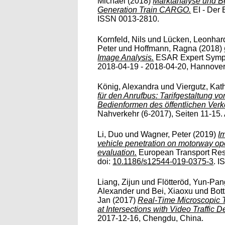
Michael
(2018)
Marktanalyse und Be
Generation Train CARGO.
EI - Der 
ISSN 0013-2810.
Kornfeld, Nils
und
Lücken, Leonhar
Peter
und
Hoffmann, Ragna
(2018)
Image Analysis.
ESAR Expert Sympo
2018-04-19 - 2018-04-20, Hannover
König, Alexandra
und
Viergutz, Kat
für den Anrufbus: Tarifgestaltung v
Bedienformen des öffentlichen Ver
Nahverkehr (6-2017), Seiten 11-15
Li, Duo
und
Wagner, Peter
(2019)
I
vehicle penetration on motorway op
evaluation.
European Transport Rese
doi:
10.1186/s12544-019-0375-3
. 
Liang, Zijun
und
Flötteröd, Yun-Pan
Alexander
und
Bei, Xiaoxu
und
Bot
Jan
(2017)
Real-Time Microscopic T
at Intersections with Video Traffic D
2017-12-16, Chengdu, China.