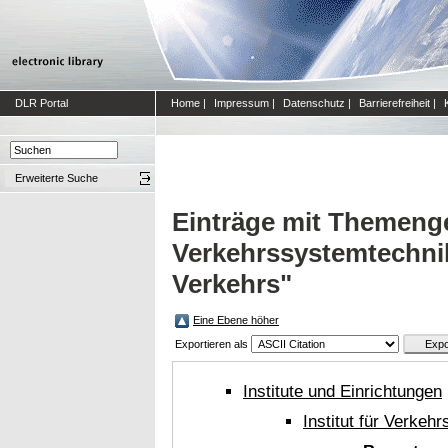
DLR Portal
Home
|
Impressum
|
Datenschutz
|
Barrierefreiheit
|
Erweiterte Suche
Einträge mit Themengeb
Verkehrssystemtechni
Verkehrs"
Eine Ebene höher
Exportieren als
Institute und Einrichtungen
Institut für Verkeh