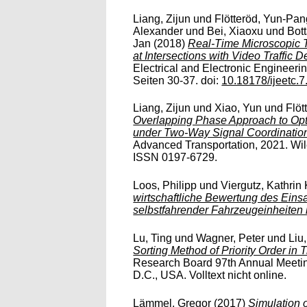
Liang, Zijun
und
Flötteröd, Yun-Pan
Alexander
und
Bei, Xiaoxu
und
Bot
Jan
(2018)
Real-Time Microscopic T
at Intersections with Video Traffic D
Electrical and Electronic Engineeri
Seiten 30-37. doi:
10.18178/ijeetc.7
Liang, Zijun
und
Xiao, Yun
und
Flöt
Overlapping Phase Approach to Opti
under Two-Way Signal Coordination 
Advanced Transportation, 2021. Wil
ISSN 0197-6729.
Loos, Philipp
und
Viergutz, Kathrin
wirtschaftliche Bewertung des Eins
selbstfahrender Fahrzeugeinheiten
Lu, Ting
und
Wagner, Peter
und
Liu
Sorting Method of Priority Order in T
Research Board 97th Annual Meetin
D.C., USA. Volltext nicht online.
Lämmel, Gregor
(2017)
Simulation 