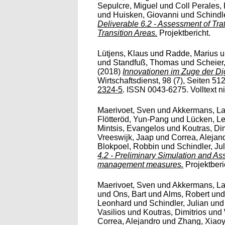
Sepulcre, Miguel
und
Coll Perales,
und
Huisken, Giovanni
und
Schindle
Deliverable 6.2 - Assessment of Tr
Transition Areas.
Projektbericht.
Lütjens, Klaus
und
Radde, Marius
u
und
Standfuß, Thomas
und
Scheier
(2018)
Innovationen im Zuge der Di
Wirtschaftsdienst, 98 (7), Seiten 51
2324-5
. ISSN 0043-6275. Volltext ni
Maerivoet, Sven
und
Akkermans, La
Flötteröd, Yun-Pang
und
Lücken, L
Mintsis, Evangelos
und
Koutras, Dim
Vreeswijk, Jaap
und
Correa, Alejan
Blokpoel, Robbin
und
Schindler, Ju
4.2 - Preliminary Simulation and As
management measures.
Projektberi
Maerivoet, Sven
und
Akkermans, La
und
Ons, Bart
und
Alms, Robert
un
Leonhard
und
Schindler, Julian
un
Vasilios
und
Koutras, Dimitrios
und
Correa, Alejandro
und
Zhang, Xiao