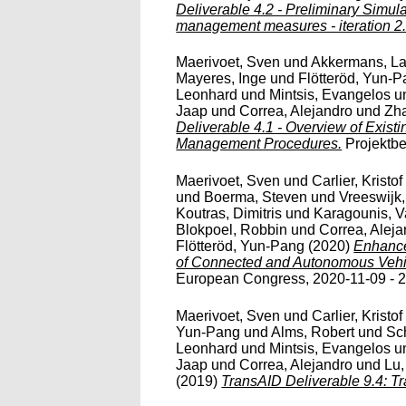
Deliverable 4.2 - Preliminary Simul
management measures - iteration 2
Maerivoet, Sven
und
Akkermans, La
Mayeres, Inge
und
Flötteröd, Yun-
Leonhard
und
Mintsis, Evangelos
u
Jaap
und
Correa, Alejandro
und
Zh
Deliverable 4.1 - Overview of Exist
Management Procedures.
Projektbe
Maerivoet, Sven
und
Carlier, Kristof
und
Boerma, Steven
und
Vreeswijk
Koutras, Dimitris
und
Karagounis, V
Blokpoel, Robbin
und
Correa, Aleja
Flötteröd, Yun-Pang
(2020)
Enhance
of Connected and Autonomous Vehicl
European Congress, 2020-11-09 - 2
Maerivoet, Sven
und
Carlier, Kristof
Yun-Pang
und
Alms, Robert
und
Sch
Leonhard
und
Mintsis, Evangelos
u
Jaap
und
Correa, Alejandro
und
Lu
(2019)
TransAID Deliverable 9.4: 