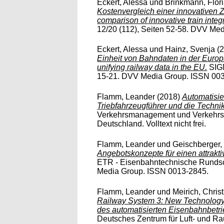
Eckert, Alessa
und
Brinkmann, Flor
Kostenvergleich einer innovativen Zu
comparison of innovative train integr
12/20 (112), Seiten 52-58. DVV Me
Eckert, Alessa
und
Hainz, Svenja
(
Einheit von Bahndaten in der Europ
unifying railway data in the EU.
SIGN
15-21. DVV Media Group. ISSN 00
Flamm, Leander
(2018)
Automatisi
Triebfahrzeugführer und die Technik
Verkehrsmanagement und Verkehrst
Deutschland. Volltext nicht frei.
Flamm, Leander
und
Geischberger,
Angebotskonzepte für einen attrakti
ETR - Eisenbahntechnische Rundsc
Media Group. ISSN 0013-2845.
Flamm, Leander
und
Meirich, Chris
Railway System 3: New Technology
des automatisierten Eisenbahnbetri
Deutsches Zentrum für Luft- und Raum