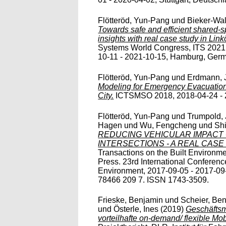
Flötteröd, Yun-Pang
und
Bieker-Wal
Towards safe and efficient shared
insights with real case study in Link
Systems World Congress, ITS 2021
10-11 - 2021-10-15, Hamburg, Ger
Flötteröd, Yun-Pang
und
Erdmann, 
Modeling for Emergency Evacuation
City.
ICTSMSO 2018, 2018-04-24 - 2
Flötteröd, Yun-Pang
und
Trumpold,
Hagen
und
Wu, Fengcheng
und
Sh
REDUCING VEHICULAR IMPACT O
INTERSECTIONS - A REAL CASE 
Transactions on the Built Environm
Press. 23rd International Conferen
Environment, 2017-09-05 - 2017-09-
78466 209 7. ISSN 1743-3509.
Frieske, Benjamin
und
Scheier, Ben
und
Österle, Ines
(2019)
Geschäftsm
vorteilhafte on-demand/ flexible Mo