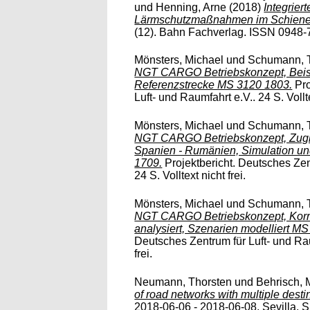
und
Henning, Arne
(2018)
Integrier
Lärmschutzmaßnahmen im Schienen
(12). Bahn Fachverlag. ISSN 0948-
Mönsters, Michael
und
Schumann, T
NGT CARGO Betriebskonzept, Beisp
Referenzstrecke MS 3120 1803.
Pro
Luft- und Raumfahrt e.V.. 24 S. Vollte
Mönsters, Michael
und
Schumann, T
NGT CARGO Betriebskonzept, Zugbi
Spanien - Rumänien, Simulation un
1709.
Projektbericht. Deutsches Zen
24 S. Volltext nicht frei.
Mönsters, Michael
und
Schumann, T
NGT CARGO Betriebskonzept, Korri
analysiert, Szenarien modelliert M
Deutsches Zentrum für Luft- und Raum
frei.
Neumann, Thorsten
und
Behrisch, 
of road networks with multiple desti
2018-06-06 - 2018-06-08, Sevilla, S