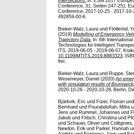
intersections.
In: ESM 2017 Europea
Conference, 31, Seiten 247-251. E
Conference, 2017-10-25 - 2017-10-2
492859-00-6.
Bieker-Walz, Laura
und
Flötteröd, 
(2019)
Modelling of Emergency Vehi
Trajectory Data.
In: 6th Internation
Technologies for Intelligent Transp
ITS, 2019-06-05 - 2019-06-07, Kraka
10.1109/MTITS.2019.8883323
. ISB
frei.
Bieker-Walz, Laura
und
Ruppe, Ste
Wesemeyer, Daniel
(2020)
An emerg
with simulation results of Brunswick
2020-10-26 - 2020-10-28, Berlin, D
Bjärkvik, Eric
und
Fürer, Florian
un
Bernhard
und
Pourabdollah, Mitra
u
Jens
und
Rummel, Johannes
und
F
Jakob
und
Flitsch, Christina
und
Pf
und
Schauer, Oliver
und
Cottignies,
Newton, Erik
und
Parker, Hannah
u
Andrés
und
Espinosa, Jairo
und
Esp