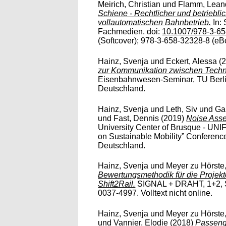
Meirich, Christian
und
Flamm, Lean
Schiene - Rechtlicher und betriebl
vollautomatischen Bahnbetrieb.
In: 
Fachmedien. doi:
10.1007/978-3-6
(Softcover); 978-3-658-32328-8 (eBoo
Hainz, Svenja
und
Eckert, Alessa
(
zur Kommunikation zwischen Techni
Eisenbahnwesen-Seminar, TU Berlin
Deutschland.
Hainz, Svenja
und
Leth, Siv
und
Ga
und
Fast, Dennis
(2019)
Noise Asse
University Center of Brusque - UN
on Sustainable Mobility” Conferenc
Deutschland.
Hainz, Svenja
und
Meyer zu Hörste
Bewertungsmethodik für die Projekt
Shift2Rail.
SIGNAL + DRAHT, 1+2, S
0037-4997. Volltext nicht online.
Hainz, Svenja
und
Meyer zu Hörste
und
Vannier, Elodie
(2018)
Passenge