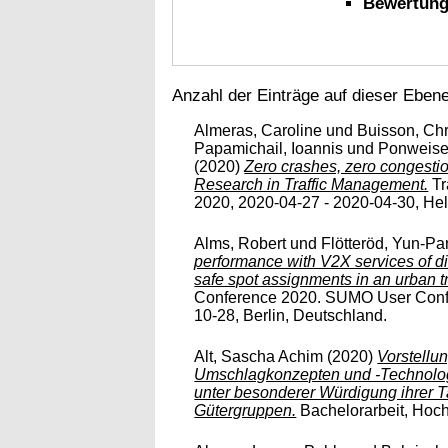
Bewertung
Anzahl der Einträge auf dieser Eben
Almeras, Caroline
und
Buisson, Chr
Papamichail, Ioannis
und
Ponweise
(2020)
Zero crashes, zero congestio
Research in Traffic Management.
Tr
2020, 2020-04-27 - 2020-04-30, Helsin
Alms, Robert
und
Flötteröd, Yun-P
performance with V2X services of d
safe spot assignments in an urban tr
Conference 2020. SUMO User Confe
10-28, Berlin, Deutschland.
Alt, Sascha Achim
(2020)
Vorstellu
Umschlagkonzepten und -Technolog
unter besonderer Würdigung ihrer T
Gütergruppen.
Bachelorarbeit, Hoch