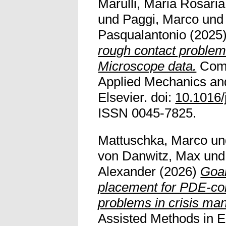
Marulli, Maria Rosaria
und
Paggi, Marco
un
Pasqualantonio
(2025
rough contact problem
Microscope data.
Comp
Applied Mechanics and
Elsevier. doi:
10.1016/
ISSN 0045-7825.
Mattuschka, Marco
u
von Danwitz, Max
un
Alexander
(2026)
Goal
placement for PDE-con
problems in crisis m
Assisted Methods in E