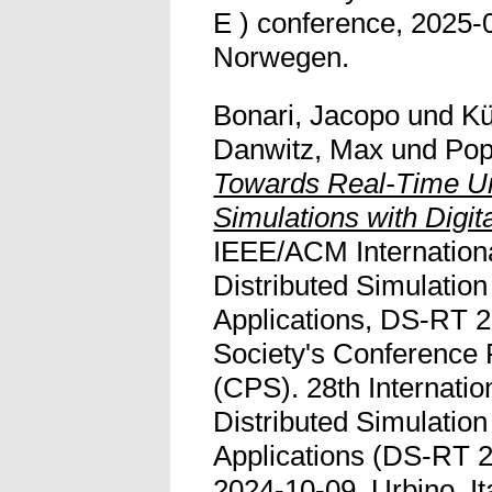
E ) conference, 2025-
Norwegen.
Bonari, Jacopo
und
Kü
Danwitz, Max
und
Pop
Towards Real-Time U
Simulations with Digit
IEEE/ACM Internatio
Distributed Simulatio
Applications, DS-RT 
Society's Conference 
(CPS). 28th Internati
Distributed Simulatio
Applications (DS-RT 2
2024-10-09, Urbino, Ita