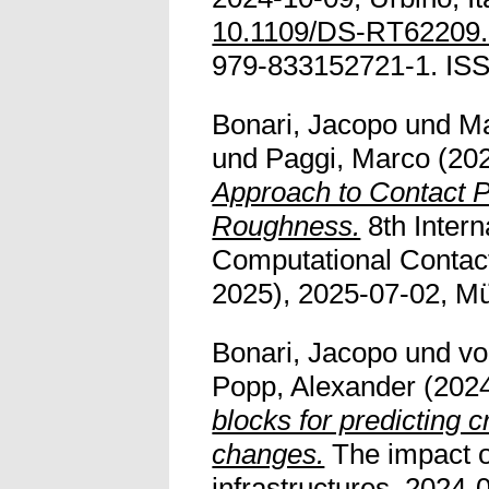
10.1109/DS-RT62209.
979-833152721-1. IS
Bonari, Jacopo
und
Ma
und
Paggi, Marco
(20
Approach to Contact 
Roughness.
8th Intern
Computational Conta
2025), 2025-07-02, M
Bonari, Jacopo
und
vo
Popp, Alexander
(202
blocks for predicting c
changes.
The impact of
infrastructures, 2024-