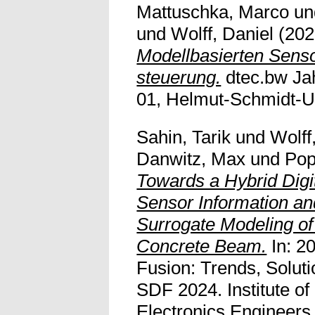
Mattuschka, Marco
u
und
Wolff, Daniel
(20
Modellbasierten Senso
steuerung.
dtec.bw Ja
01, Helmut-Schmidt-U
Sahin, Tarik
und
Wolff
Danwitz, Max
und
Pop
Towards a Hybrid Digi
Sensor Information an
Surrogate Modeling of
Concrete Beam.
In: 2
Fusion: Trends, Soluti
SDF 2024. Institute of 
Electronics Engineers