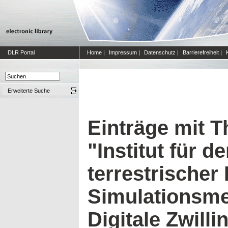
DLR Portal
Home
|
Impressum
|
Datenschutz
|
Barrierefreiheit
|
Erweiterte Suche
Einträge mit 
"Institut für d
terrestrischer 
Simulationsme
Digitale Zwilli