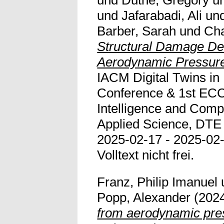
und
Duthé, Gregory
u
und
Jafarabadi, Ali
un
Barber, Sarah
und
Cha
Structural Damage De
Aerodynamic Pressur
IACM Digital Twins in
Conference & 1st ECC
Intelligence and Comp
Applied Science, DT
2025-02-17 - 2025-02-
Volltext nicht frei.
Franz, Philip Imanuel
Popp, Alexander
(202
from aerodynamic pr