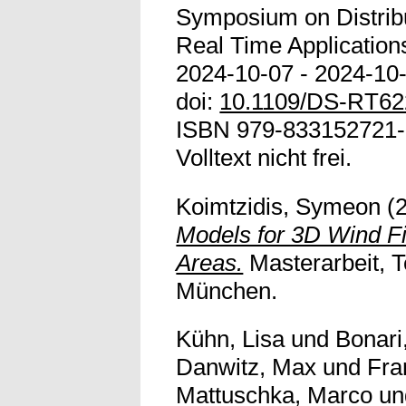
Symposium on Distrib
Real Time Applicatio
2024-10-07 - 2024-10-0
doi:
10.1109/DS-RT62
ISBN 979-833152721-
Volltext nicht frei.
Koimtzidis, Symeon
(
Models for 3D Wind F
Areas.
Masterarbeit, T
München.
Kühn, Lisa
und
Bonari
Danwitz, Max
und
Fra
Mattuschka, Marco
u