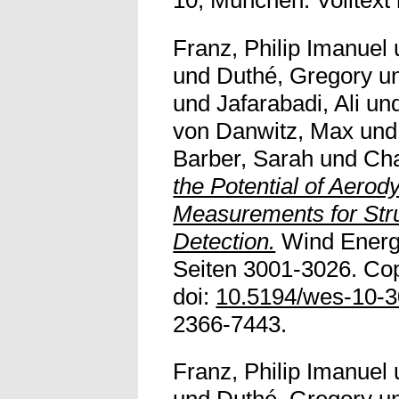
Franz, Philip Imanuel
und
Duthé, Gregory
u
und
Jafarabadi, Ali
un
von Danwitz, Max
un
Barber, Sarah
und
Cha
the Potential of Aero
Measurements for Str
Detection.
Wind Energy
Seiten 3001-3026. Cop
doi:
10.5194/wes-10-
2366-7443.
Franz, Philip Imanuel