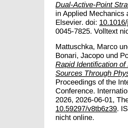
Dual-Active-Point Stra
in Applied Mechanics 
Elsevier. doi:
10.1016/
0045-7825. Volltext nic
Mattuschka, Marco
u
Bonari, Jacopo
und
Po
Rapid Identification 
Sources Through Phys
Proceedings of the In
Conference. Internat
2026, 2026-06-01, The
10.59297/v8tb6z39
. I
nicht online.