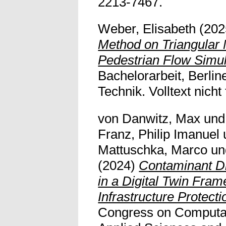
2213-7467.
Weber, Elisabeth
(202
Method on Triangular
Pedestrian Flow Simul
Bachelorarbeit, Berlin
Technik. Volltext nicht 
von Danwitz, Max
un
Franz, Philip Imanuel
Mattuschka, Marco
u
(2024)
Contaminant Di
in a Digital Twin Frame
Infrastructure Protecti
Congress on Computat