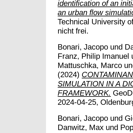
identification of an init
an urban flow simulati
Technical University o
nicht frei.
Bonari, Jacopo
und
Da
Franz, Philip Imanuel
Mattuschka, Marco
u
(2024)
CONTAMINAN
SIMULATION IN A DI
FRAMEWORK.
GeoDP
2024-04-25, Oldenbur
Bonari, Jacopo
und
Gi
Danwitz, Max
und
Pop