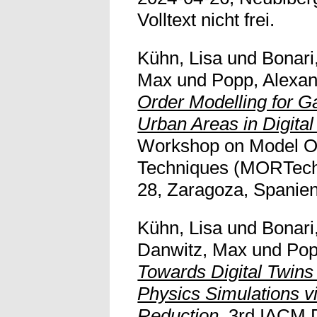
Volltext nicht frei.
Kühn, Lisa
und
Bonari
Max
und
Popp, Alexa
Order Modelling for G
Urban Areas in Digital
Workshop on Model O
Techniques (MORTech)
28, Zaragoza, Spanien.
Kühn, Lisa
und
Bonari
Danwitz, Max
und
Pop
Towards Digital Twins
Physics Simulations v
Reduction.
3rd IACM Di