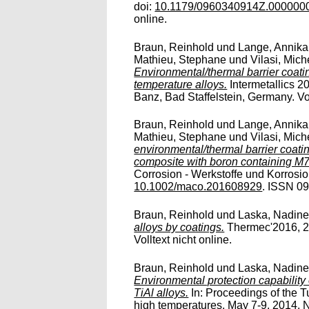
doi:
10.1179/0960340914Z.000000
online.
Braun, Reinhold
und
Lange, Annika
Mathieu, Stephane
und
Vilasi, Mich
Environmental/thermal barrier coat
temperature alloys.
Intermetallics 2
Banz, Bad Staffelstein, Germany. Vol
Braun, Reinhold
und
Lange, Annika
Mathieu, Stephane
und
Vilasi, Mich
environmental/thermal barrier coati
composite with boron containing M
Corrosion - Werkstoffe und Korrosio
10.1002/maco.201608929
. ISSN 09
Braun, Reinhold
und
Laska, Nadin
alloys by coatings.
Thermec'2016, 20
Volltext nicht online.
Braun, Reinhold
und
Laska, Nadin
Environmental protection capabilit
TiAl alloys.
In: Proceedings of the 
high temperatures, May 7-9, 2014, 