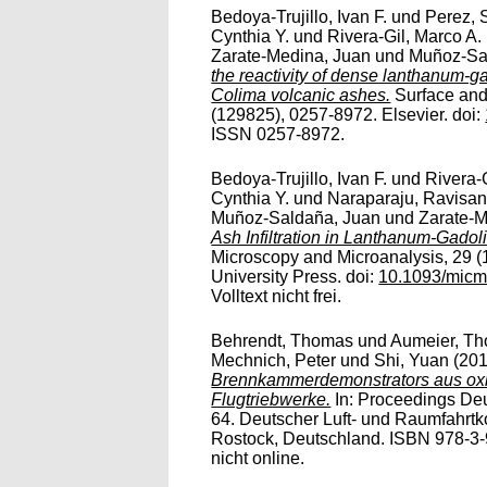
Bedoya-Trujillo, Ivan F.
und
Perez, 
Cynthia Y.
und
Rivera-Gil, Marco A.
Zarate-Medina, Juan
und
Muñoz-Sa
the reactivity of dense lanthanum‑g
Colima volcanic ashes.
Surface and
(129825), 0257-8972. Elsevier. doi:
ISSN 0257-8972.
Bedoya-Trujillo, Ivan F.
und
Rivera-
Cynthia Y.
und
Naraparaju, Ravisan
Muñoz-Saldaña, Juan
und
Zarate-M
Ash Infiltration in Lanthanum-Gado
Microscopy and Microanalysis, 29 (
University Press. doi:
10.1093/micm
Volltext nicht frei.
Behrendt, Thomas
und
Aumeier, T
Mechnich, Peter
und
Shi, Yuan
(20
Brennkammerdemonstrators aus oxi
Flugtriebwerke.
In: Proceedings Deu
64. Deutscher Luft- und Raumfahrtk
Rostock, Deutschland. ISBN 978-3-
nicht online.