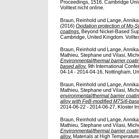
Proceedings, 1516. Cambridge Univ
Volltext nicht online.
Braun, Reinhold
und
Lange, Annika
(2016)
Oxidation protection of Mo-S
coatings.
Beyond Nickel-Based Super
Cambridge, United Kingdom. Volltext
Braun, Reinhold
und
Lange, Annika
Mathieu, Stephane
und
Vilasi, Mich
Environmental/thermal barrier coat
based alloy.
9th International Confe
04-14 - 2014-04-16, Nottingham, Uni
Braun, Reinhold
und
Lange, Annika
Mathieu, Stephane
und
Vilasi, Mich
environmental/thermal barrier coat
alloy with FeB-modified M7Si6-bas
2014-06-22 - 2014-06-27, Kloster Irs
Braun, Reinhold
und
Lange, Annika
Mathieu, Stephane
und
Vilasi, Mich
Environmental/thermal barrier coa
alloy.
Materials at High Temperatures