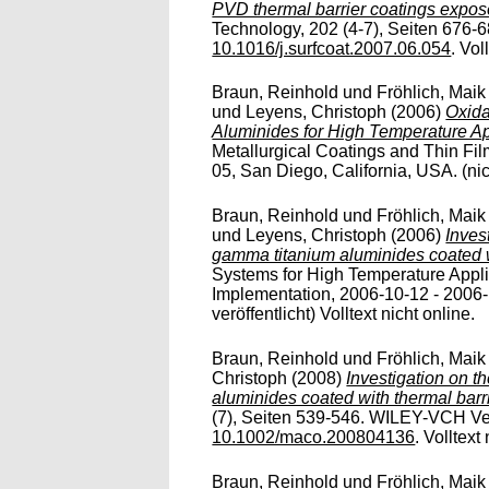
PVD thermal barrier coatings expose
Technology, 202 (4-7), Seiten 676-68
10.1016/j.surfcoat.2007.06.054
. Vol
Braun, Reinhold
und
Fröhlich, Maik
und
Leyens, Christoph
(2006)
Oxida
Aluminides for High Temperature Ap
Metallurgical Coatings and Thin Fi
05, San Diego, California, USA. (nicht
Braun, Reinhold
und
Fröhlich, Maik
und
Leyens, Christoph
(2006)
Inves
gamma titanium aluminides coated wi
Systems for High Temperature Applic
Implementation, 2006-10-12 - 2006-1
veröffentlicht) Volltext nicht online.
Braun, Reinhold
und
Fröhlich, Maik
Christoph
(2008)
Investigation on t
aluminides coated with thermal barri
(7), Seiten 539-546. WILEY-VCH Ve
10.1002/maco.200804136
. Volltext
Braun, Reinhold
und
Fröhlich, Maik