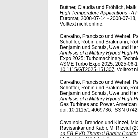
Büttner, Claudia
und
Fröhlich, Maik
High Temperature Applications - A 
Euromat, 2008-07-14 - 2008-07-18, L
Volltext nicht online.
Carvalho, Francisco
und
Wehrel, Pa
Schöffler, Robin
und
Brakmann, Ro
Benjamin
und
Schulz, Uwe
und
Her
Analysis of a Military Hybrid High-P
Expo 2025: Turbomachinery Technic
ASME Turbo Expo 2025, 2025-06-16
10.1115/GT2025-151307
. Volltext n
Carvalho, Francisco
und
Wehrel, Pa
Schöffler, Robin
und
Brakmann, Ro
Benjamin
und
Schulz, Uwe
und
Her
Analysis of a Military Hybrid High-P
Gas Turbines and Power. American 
doi:
10.1115/1.4069736
. ISSN 0742-
Cavainolo, Brendon
und
Kinzel, Mi
Ravisankar
und
Kabir, M. Rizviul
(2
an EB-PVD Thermal Barrier Coating