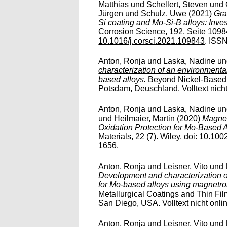
Matthias
und
Schellert, Steven
und
Jürgen
und
Schulz, Uwe
(2021)
Gra
Si coating and Mo-Si-B alloys: Inves
Corrosion Science, 192, Seite 10984
10.1016/j.corsci.2021.109843
. ISS
Anton, Ronja
und
Laska, Nadine
u
characterization of an environmenta
based alloys.
Beyond Nickel-Based S
Potsdam, Deuschland. Volltext nicht
Anton, Ronja
und
Laska, Nadine
u
und
Heilmaier, Martin
(2020)
Magnet
Oxidation Protection for Mo-Based A
Materials, 22 (7). Wiley. doi:
10.100
1656.
Anton, Ronja
und
Leisner, Vito
und
Development and characterization o
for Mo-based alloys using magnetron
Metallurgical Coatings and Thin Fi
San Diego, USA. Volltext nicht onli
Anton, Ronja
und
Leisner, Vito
und