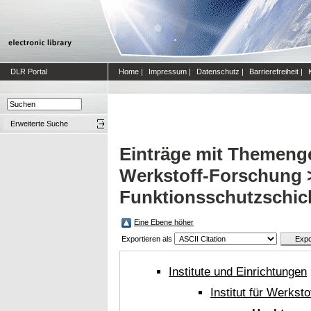
DLR Portal
Home
|
Impressum
|
Datenschutz
|
Barrierefreiheit
|
Erweiterte Suche
Einträge mit Themengeb
Werkstoff-Forschung 
Funktionsschutzschic
Eine Ebene höher
Exportieren als
Institute und Einrichtungen
Institut für Werkst