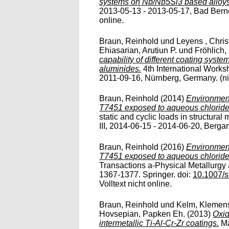
systems on Nb/Nb5Si3 based alloys
2013-05-13 - 2013-05-17, Bad Berne
online.
Braun, Reinhold
und
Leyens , Chri
Ehiasarian, Arutiun P.
und
Fröhlich,
capability of different coating sys
aluminides.
4th International Works
2011-09-16, Nürnberg, Germany. (nicht
Braun, Reinhold
(2014)
Environment
T7451 exposed to aqueous chloride 
static and cyclic loads in structural
III, 2014-06-15 - 2014-06-20, Bergamo
Braun, Reinhold
(2016)
Environment
T7451 exposed to aqueous chloride 
Transactions a-Physical Metallurgy 
1367-1377. Springer. doi:
10.1007/
Volltext nicht online.
Braun, Reinhold
und
Kelm, Klemen
Hovsepian, Papken Eh.
(2013)
Oxid
intermetallic Ti-Al-Cr-Zr coatings.
Ma