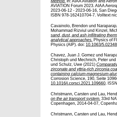
Method.
In: AIAA Aviation and Aero
AVIATION Forum 2023. AIAA Aeros
2023-06-12 - 2023-06-16, San Dieg
ISBN 978-162410704-7. Volltext nich
Cavainolo, Brendon
und
Naraparaj
Mohammad Rizviul
und
Kinzel, Mic
sand, dust, and ash infiltrating the
analytical approaches.
Physics of Fl
Physics (AIP). doi:
10.1063/5.0234
Chavez, Juan J. Gomez
und
Narapa
Christoph
und
Mechnich, Peter
un
und
Schulz, Uwe
(2021)
Comparativ
zirconate and yttria-rich zirconia c
containing calcium-magnesium-alumin
Corrosion Science, 190, Seite 10966
10.1016/j.corsci.2021.109660
. ISS
Christmann, Carsten
und
Lau, Hend
on the air transport system.
33rd NA
Copenhagen, 2014-04-07, Copenhage
Christmann, Carsten
und
Lau, Hend