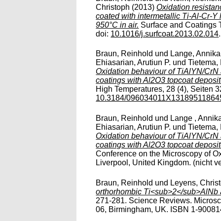
Christoph
(2013)
Oxidation resista
coated with intermetallic Ti-Al-Cr-
950°C in air.
Surface and Coatings T
doi:
10.1016/j.surfcoat.2013.02.014
Braun, Reinhold
und
Lange, Annika
Ehiasarian, Arutiun P.
und
Tietema,
Oxidation behaviour of TiAlYN/CrN
coatings with Al2O3 topcoat deposi
High Temperatures, 28 (4), Seiten 3
10.3184/096034011X13189511864
Braun, Reinhold
und
Lange , Annik
Ehiasarian, Arutiun P.
und
Tietema,
Oxidation behaviour of TiAlYN/CrN
coatings with Al2O3 topcoat deposi
Conference on the Microscopy of Ox
Liverpool, United Kingdom. (nicht ver
Braun, Reinhold
und
Leyens, Chris
orthorhombic Ti<sub>2</sub>AlNb a
271-281. Science Reviews. Microsco
06, Birmingham, UK. ISBN 1-900814-4