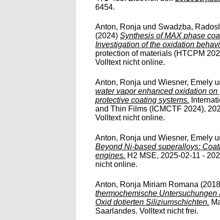
6454.
Anton, Ronja
und
Swadzba, Rados
(2024)
Synthesis of MAX phase coat
Investigation of the oxidation behavi
protection of materials (HTCPM 202
Volltext nicht online.
Anton, Ronja
und
Wiesner, Emely
u
water vapor enhanced oxidation on γ
protective coating systems.
Internat
and Thin Films (ICMCTF 2024), 202
Volltext nicht online.
Anton, Ronja
und
Wiesner, Emely
u
Beyond Ni-based superalloys: Coatin
engines.
H2 MSE, 2025-02-11 - 2025
nicht online.
Anton, Ronja Miriam Romana
(201
thermochemische Untersuchungen a
Oxid dotierten Siliziumschichten.
Mas
Saarlandes. Volltext nicht frei.