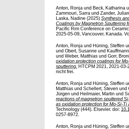
Anton, Ronja
und
Beck, Katharina
u
Zammouri, Sarra
und
Zander, Julia
Laska, Nadine
(2025)
Synthesis an
Coatings by Magnetron Sputtering f
Pacific Rim Conference on Ceramic
2025-05-09, Vancouver, Kanada. Voll
Anton, Ronja
und
Hüning, Steffen
u
und
Obert, Susanne
und
Kauffmann
und
Weber, Matthias
und
Gorr, Bron
oxidation protection coatings for M
sputtering.
HTCPM 2021, 2021-03-28 
nicht frei.
Anton, Ronja
und
Hüning, Steffen
u
Matthias
und
Schellert, Steven
und
Jürgen
und
Heilmaier, Martin
und
S
reactions of magnetron sputtered Si
as oxidation protection for Mo-Si-Ti 
Technology (444). Elsevier. doi:
10.
0257-8972.
Anton, Ronja
und
Hüning, Steffen
u