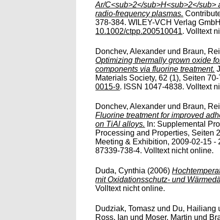
Ar/C<sub>2</sub>H<sub>2</sub> 
radio-frequency plasmas.
Contribute
378-384. WILEY-VCH Verlag GmbH 
10.1002/ctpp.200510041
. Volltext n
Donchev, Alexander
und
Braun, Re
Optimizing thermally grown oxide for
components via fluorine treatment.
J
Materials Society, 62 (1), Seiten 70-
0015-9
. ISSN 1047-4838. Volltext ni
Donchev, Alexander
und
Braun, Re
Fluorine treatment for improved ad
on TiAl alloys.
In: Supplemental Pro
Processing and Properties, Seiten
Meeting & Exhibition, 2009-02-15 -
87339-738-4. Volltext nicht online.
Duda, Cynthia
(2006)
Hochtemperat
mit Oxidationsschutz- und Wärmed
Volltext nicht online.
Dudziak, Tomasz
und
Du, Hailiang
Ross, Ian
und
Moser, Martin
und
Br