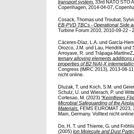
transport system.
33rd NATO STO A
Copenhagen, 2014-04-07, Copenhage
Cosack, Thomas
und
Troubat, Sylv
EB-PVD TBCs - Operational Side an
Turbine Forum 2010, 2010-09-22 - 20
Cáceres-Díaz, L.A.
und
García-Herre
Orozco, J.M.
und
Lau, Hendrik
und
Arroyave, R.
und
Trápaga-MartíneZ,
ternary alloying elements additions
properties of B2 NiAl-X intermetallic
Congress (IMRC 2013), 2013-08-11 
nicht online.
Dluzak, T.
und
Koch, S.M.
und
Geier
Schulz, U.
und
Wierach, P.
und
Witt
Cortesao, M.
(2023)
“Keimfreies Fli
Microbial Safeguarding of the Airpl
Materials.
FEMS EUROMAT 2023, 202
Main, Germany. Volltext nicht online
Do, H. T.
und
Thieme, G.
und
Fröhli
(2005)
Ion Molecule and Dust Parti