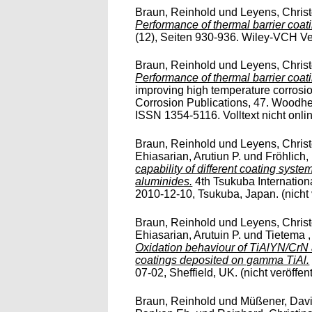
Braun, Reinhold
und
Leyens, Chris
Performance of thermal barrier coati
(12), Seiten 930-936. Wiley-VCH Ver
Braun, Reinhold
und
Leyens, Chris
Performance of thermal barrier coati
improving high temperature corrosi
Corrosion Publications, 47. Woodhe
ISSN 1354-5116. Volltext nicht onli
Braun, Reinhold
und
Leyens, Chris
Ehiasarian, Arutiun P.
und
Fröhlich,
capability of different coating sys
aluminides.
4th Tsukuba Internatio
2010-12-10, Tsukuba, Japan. (nicht ve
Braun, Reinhold
und
Leyens, Chris
Ehiasarian, Arutuin P.
und
Tietema ,
Oxidation behaviour of TiAlYN/CrN
coatings deposited on gamma TiAl.
07-02, Sheffield, UK. (nicht veröffentl
Braun, Reinhold
und
Müßener, Dav