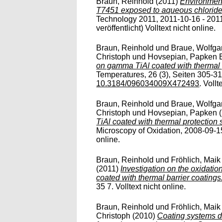
Braun, Reinhold
(2011)
Environment
T7451 exposed to aqueous chloride 
Technology 2011, 2011-10-16 - 201
veröffentlicht) Volltext nicht online.
Braun, Reinhold
und
Braue, Wolfg
Christoph
und
Hovsepian, Papken 
on gamma TiAl coated with thermal 
Temperatures, 26 (3), Seiten 305-316
10.3184/096034009X472493
. Vollt
Braun, Reinhold
und
Braue, Wolfg
Christoph
und
Hovsepian, Papken
(
TiAl coated with thermal protection
Microscopy of Oxidation, 2008-09-15
online.
Braun, Reinhold
und
Fröhlich, Maik
(2011)
Investigation on the oxidati
coated with thermal barrier coatings
35 7. Volltext nicht online.
Braun, Reinhold
und
Fröhlich, Maik
Christoph
(2010)
Coating systems d