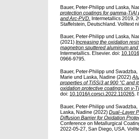
Bauer, Peter-Philipp
und
Laska, Na
protection coatings for gamma-TiAl
and Arc-PVD.
Intermetallics 2019, 
Staffelstein, Deutschland. Volltext nic
Bauer, Peter-Philipp
und
Laska, Na
(2021)
Increasing the oxidation resi
magnetron sputtered aluminum and s
Intermetallics. Elsevier. doi:
10.1016
0966-9795.
Bauer, Peter-Philipp
und
Swadzba,
Marie
und
Laska, Nadine
(2022)
Alu
properties of Ti5Si3 at 900 °C and it
oxidation protective coatings on γ-Ti
doi:
10.1016/j.corsci.2022.110265
.
Bauer, Peter-Philipp
und
Swadzba,
Laska, Nadine
(2022)
Dual–Layer P
Diffusion Barrier for Oxidation Prote
Conference on Metallurgical Coatin
2022-05-27, San Diego, USA. Volltex