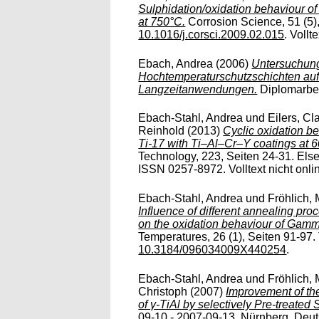
Sulphidation/oxidation behaviour o
at 750°C.
Corrosion Science, 51 (5),
10.1016/j.corsci.2009.02.015
. Vollt
Ebach, Andrea
(2006)
Untersuchung
Hochtemperaturschutzschichten auf 
Langzeitanwendungen.
Diplomarbeit
Ebach-Stahl, Andrea
und
Eilers, Cl
Reinhold
(2013)
Cyclic oxidation be
Ti-17 with Ti–Al–Cr–Y coatings at 6
Technology, 223, Seiten 24-31. Else
ISSN 0257-8972. Volltext nicht onli
Ebach-Stahl, Andrea
und
Fröhlich, 
Influence of different annealing pr
on the oxidation behaviour of Gamm
Temperatures, 26 (1), Seiten 91-97. 
10.3184/096034009X440254
.
Ebach-Stahl, Andrea
und
Fröhlich, 
Christoph
(2007)
Improvement of th
of γ-TiAl by selectively Pre-treated
09-10 - 2007-09-13, Nürnberg, Deuts