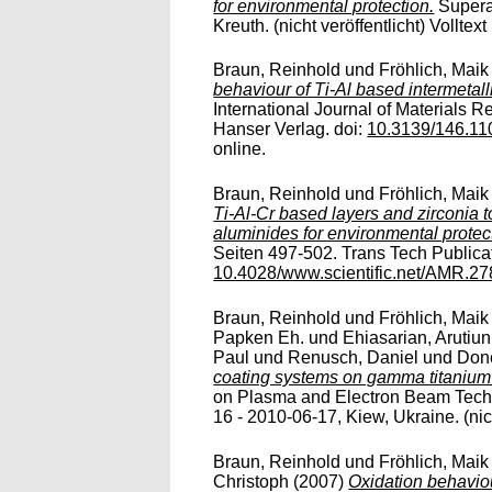
for environmental protection.
Supera
Kreuth. (nicht veröffentlicht) Volltext
Braun, Reinhold
und
Fröhlich, Maik
behaviour of Ti-Al based intermetal
International Journal of Materials R
Hanser Verlag. doi:
10.3139/146.11
online.
Braun, Reinhold
und
Fröhlich, Maik
Ti-Al-Cr based layers and zirconia
aluminides for environmental protec
Seiten 497-502. Trans Tech Publicat
10.4028/www.scientific.net/AMR.27
Braun, Reinhold
und
Fröhlich, Maik
Papken Eh.
und
Ehiasarian, Arutiun
Paul
und
Renusch, Daniel
und
Don
coating systems on gamma titanium
on Plasma and Electron Beam Techno
16 - 2010-06-17, Kiew, Ukraine. (nicht
Braun, Reinhold
und
Fröhlich, Maik
Christoph
(2007)
Oxidation behavio