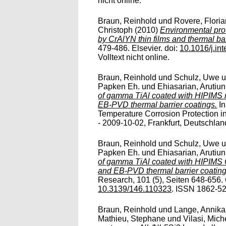
nicht online.
Braun, Reinhold
und
Rovere, Flori
Christoph
(2010)
Environmental prot
by CrAlYN thin films and thermal bar
479-486. Elsevier. doi:
10.1016/j.in
Volltext nicht online.
Braun, Reinhold
und
Schulz, Uwe
u
Papken Eh.
und
Ehiasarian, Arutiun
of gamma TiAl coated with HIPIMS 
EB-PVD thermal barrier coatings.
In
Temperature Corrosion Protection 
- 2009-10-02, Frankfurt, Deutschland. 
Braun, Reinhold
und
Schulz, Uwe
u
Papken Eh.
und
Ehiasarian, Arutiun
of gamma TiAl coated with HIPIMS 
and EB-PVD thermal barrier coating
Research, 101 (5), Seiten 648-656. 
10.3139/146.110323
. ISSN 1862-528
Braun, Reinhold
und
Lange, Annika
Mathieu, Stephane
und
Vilasi, Mich