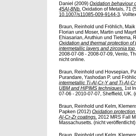
Daniel
(2009)
Oxidation behaviour o
45Al-8Nb.
Oxidation of Metals, 71 (5
10.1007/s11085-009-9144-3
. Vollte
Braun, Reinhold
und
Fröhlich, Maik
Florian
und
Moser, Martin
und
Mayrh
Ehiasarian, Aruthiun
und
Tietema, 
Oxidation and thermal protection of 
intermetallic layers and zirconia top
2008-07-08 - 2008-07-09, Venlo, The 
nicht online.
Braun, Reinhold
und
Hovsepian, P
Purandare, Yashodan P.
und
Fröhli
intermetallic Ti-Al-Cr-Y and Ti-Al-
UBM and HIPIMS techniques.
1st I
07-06 - 2010-07-07, Sheffield, UK. (ni
Braun, Reinhold
und
Kelm, Klemen
Papken
(2012)
Oxidation protection
Al-Cr-Zr coatings.
2012 MRS Fall Mee
Massachusetts. (nicht veröffentlicht) 
Braun, Reinhold
und
Kelm, Klemen