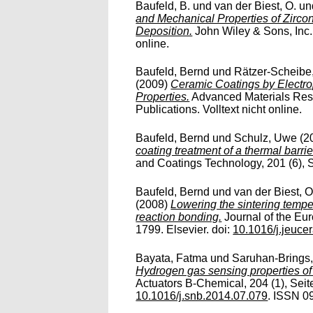
Baufeld, B.
und
van der Biest, O.
un
and Mechanical Properties of Zirco
Deposition.
John Wiley & Sons, Inc.
online.
Baufeld, Bernd
und
Rätzer-Scheibe
(2009)
Ceramic Coatings by Electro
Properties.
Advanced Materials Rese
Publications. Volltext nicht online.
Baufeld, Bernd
und
Schulz, Uwe
(2
coating treatment of a thermal barri
and Coatings Technology, 201 (6), S
Baufeld, Bernd
und
van der Biest, 
(2008)
Lowering the sintering tempe
reaction bonding.
Journal of the Eu
1799. Elsevier. doi:
10.1016/j.jeuc
Bayata, Fatma
und
Saruhan-Brings,
Hydrogen gas sensing properties of
Actuators B-Chemical, 204 (1), Seite
10.1016/j.snb.2014.07.079
. ISSN 09