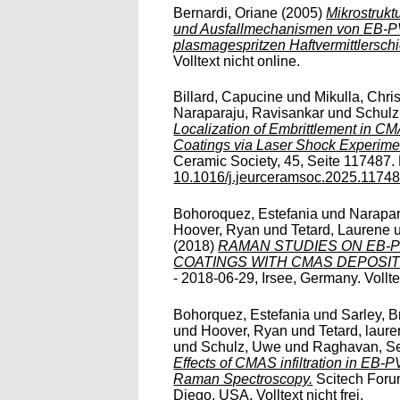
Bernardi, Oriane
(2005)
Mikrostruk
und Ausfallmechanismen von EB-
plasmagespritzen Haftvermittlerschi
Volltext nicht online.
Billard, Capucine
und
Mikulla, Chri
Naraparaju, Ravisankar
und
Schulz
Localization of Embrittlement in CM
Coatings via Laser Shock Experime
Ceramic Society, 45, Seite 117487. E
10.1016/j.jeurceramsoc.2025.1174
Bohoroquez, Estefania
und
Narapar
Hoover, Ryan
und
Tetard, Laurene
(2018)
RAMAN STUDIES ON EB-P
COATINGS WITH CMAS DEPOSIT
- 2018-06-29, Irsee, Germany. Volltex
Bohorquez, Estefania
und
Sarley, B
und
Hoover, Ryan
und
Tetard, laur
und
Schulz, Uwe
und
Raghavan, S
Effects of CMAS infiltration in EB-P
Raman Spectroscopy.
Scitech Foru
Diego, USA. Volltext nicht frei.