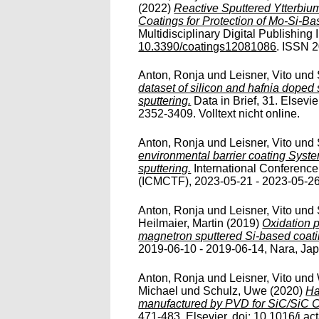
(2022)
Reactive Sputtered Ytterbium
Coatings for Protection of Mo-Si-Ba
Multidisciplinary Digital Publishing I
10.3390/coatings12081086
. ISSN 
Anton, Ronja
und
Leisner, Vito
und
dataset of silicon and hafnia doped
sputtering.
Data in Brief, 31. Elsevie
2352-3409. Volltext nicht online.
Anton, Ronja
und
Leisner, Vito
und
environmental barrier coating Sys
sputtering.
International Conference
(ICMCTF), 2023-05-21 - 2023-05-26,
Anton, Ronja
und
Leisner, Vito
und
Heilmaier, Martin
(2019)
Oxidation p
magnetron sputtered Si-based coati
2019-06-10 - 2019-06-14, Nara, Japan
Anton, Ronja
und
Leisner, Vito
und
Michael
und
Schulz, Uwe
(2020)
Ha
manufactured by PVD for SiC/SiC 
471-483. Elsevier. doi:
10.1016/j.ac