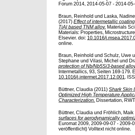
Forum 2014, 2014-05-07 - 2014-05-09
Braun, Reinhold
und
Laska, Nadin
(2017)
Effect of intermetallic coati
TiAl based TNM alloy.
Materials Sci
Materials: Properties, Microstructu
Elsevier. doi:
10.1016/j.msea.2017.
online.
Braun, Reinhold
und
Schulz, Uwe
u
Stephane
und
Vilasi, Michel
und
Dr
protection of Nb/Nb5Si3-based all
Intermetallics, 93, Seiten 169-179. E
10.1016/j.intermet.2017.12.001
. IS
Büttner, Claudia
(2011)
Shark Skin 
Optimized High Temperature Applicat
Characterization.
Dissertation, RWTH
Büttner, Claudia
und
Fröhlich, Maik
surfaces for aerodynamically optimi
Euromat 2009, 2009-09-07 - 2009-09
veröffentlicht) Volltext nicht online.