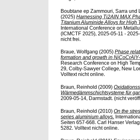
Boubtane ep Zammouri, Sarra
und
(2025)
Harnessing Ti2AlN MAX Ph
Titanium Aluminide Alloys for High 
International Conference on Metallu
(ICMCTF 2025), 2025-05-11 - 2025-
nicht frei.
Braue, Wolfgang
(2005)
Phase relat
formation and growth in NiCoCrAlY
Research Conference on High Tempe
29, Colby-Sawyer College, New Lond
Volltext nicht online.
Braun, Reinhold
(2009)
Oxidations
Wärmedämmschichtsysteme für gam
2009-05-14, Darmstadt. (nicht veröffe
Braun, Reinhold
(2010)
On the stre
series aluminium alloys.
Internation
Seiten 657-668. Carl Hanser Verlag
5282. Volltext nicht online.