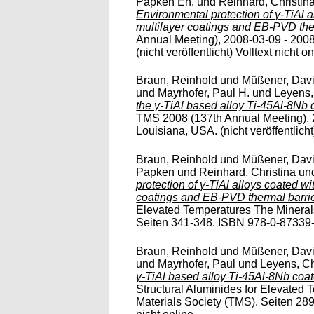
Papken Eh.
und
Reinhard, Christin
Environmental protection of γ-TiAl
multilayer coatings and EB-PVD ther
Annual Meeting), 2008-03-09 - 200
(nicht veröffentlicht) Volltext nicht on
Braun, Reinhold
und
Müßener, Dav
und
Mayrhofer, Paul H.
und
Leyens,
the γ-TiAl based alloy Ti-45Al-8Nb 
TMS 2008 (137th Annual Meeting), 
Louisiana, USA. (nicht veröffentlicht)
Braun, Reinhold
und
Müßener, Dav
Papken
und
Reinhard, Christina
un
protection of γ-TiAl alloys coated 
coatings and EB-PVD thermal barrie
Elevated Temperatures The Minerals
Seiten 341-348. ISBN 978-0-87339-72
Braun, Reinhold
und
Müßener, Dav
und
Mayrhofer, Paul
und
Leyens, Ch
γ-TiAl based alloy Ti-45Al-8Nb coat
Structural Aluminides for Elevated
Materials Society (TMS). Seiten 28