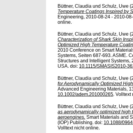
Büttner, Claudia
und
Schulz, Uwe
(
Temperature Coatings Inspired by S
Engineering, 2010-08-24 - 2010-08-2
online.
Büttner, Claudia
und
Schulz, Uwe
(
Characterization of Shark Skin Insp
Optimized High Temperature Coatin
2010 Conference on Smart Materials,
Systems, Seiten 687-693. ASME. Co
Structures and Intelligent Systems,
USA. doi:
10.1115/SMASIS2010-36
Büttner, Claudia
und
Schulz, Uwe
(
for Aerodynamically Optimized High
Advanced Engineering Materials, 13 
10.1002/adem.201000265
. Volltext
Büttner, Claudia
und
Schulz, Uwe
(
as aerodynamically optimized high t
aeroengines.
Smart Materials and St
(IOP) Publishing. doi:
10.1088/0964
Volltext nicht online.