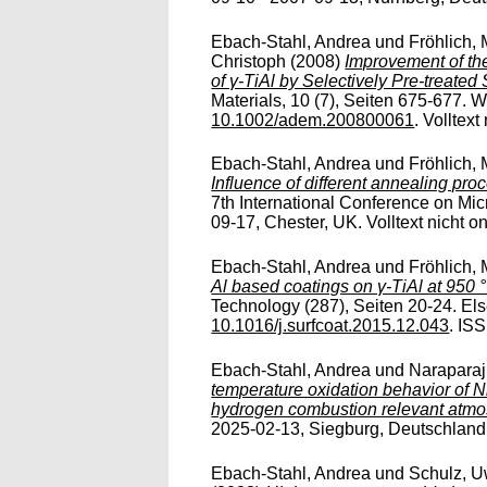
Ebach-Stahl, Andrea
und
Fröhlich, 
Christoph
(2008)
Improvement of th
of γ-TiAl by Selectively Pre-treated
Materials, 10 (7), Seiten 675-677.
10.1002/adem.200800061
. Volltext
Ebach-Stahl, Andrea
und
Fröhlich, 
Influence of different annealing pro
7th International Conference on Mic
09-17, Chester, UK. Volltext nicht on
Ebach-Stahl, Andrea
und
Fröhlich, 
Al based coatings on γ-TiAl at 950 
Technology (287), Seiten 20-24. Else
10.1016/j.surfcoat.2015.12.043
. IS
Ebach-Stahl, Andrea
und
Naraparaj
temperature oxidation behavior of
hydrogen combustion relevant atmo
2025-02-13, Siegburg, Deutschland. V
Ebach-Stahl, Andrea
und
Schulz, 