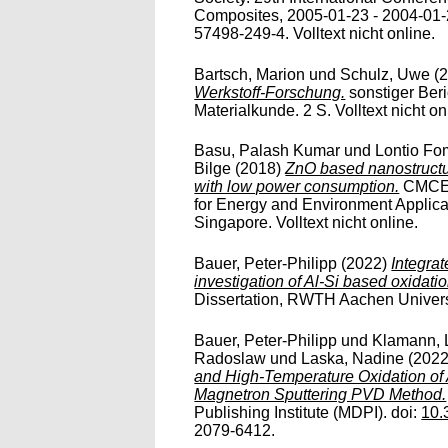
Composites, 2005-01-23 - 2004-01-
57498-249-4. Volltext nicht online.
Bartsch, Marion
und
Schulz, Uwe
(
Werkstoff-Forschung.
sonstiger Beri
Materialkunde. 2 S. Volltext nicht on
Basu, Palash Kumar
und
Lontio Fo
Bilge
(2018)
ZnO based nanostructur
with low power consumption.
CMCEE
for Energy and Environment Applica
Singapore. Volltext nicht online.
Bauer, Peter-Philipp
(2022)
Integra
investigation of Al-Si based oxidatio
Dissertation, RWTH Aachen Universit
Bauer, Peter-Philipp
und
Klamann, 
Radoslaw
und
Laska, Nadine
(202
and High-Temperature Oxidation of 
Magnetron Sputtering PVD Method.
Publishing Institute (MDPI). doi:
10.
2079-6412.