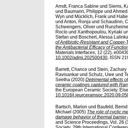
Arndt, Franca Sabine
und
Siems, K
und
Baumann, Philippe
und
Ahmed,
Wyn
und
Mücklich, Frank
und
Habe
und
Anton, Ronja
und
Schaudinn, C
Schwengers, Oliver
und
Runzheimer
Rocío
und
Xanthopoulou, Kyriaki
u
Stefan
und
Boschert, Alessa Lalink
of Antibiotic‐Resistant and Copper
the Antibacterial Efficacy of Functi
Materials Interfaces, 12 (22), e00430
10.1002/admi.202500430
. ISSN 21
Barrett, Chance
und
Stein, Zachary
Ravisankar
und
Schulz, Uwe
und
T
Seetha
(2020)
Detrimental effects o
ceramic coatings captured with Ra
the European Ceramic Society. Elsev
10.1016/j.jeurceramsoc.2020.09.05
Bartsch, Marion
und
Baufeld, Bernd
Michael
(2005)
The role of cyclic m
damage behavior of thermal barrier
and Science Proceedings, Vol. 26 (
Society. 29th International Confe