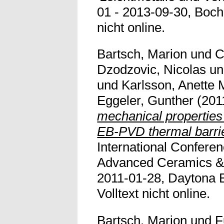
01 - 2013-09-30, Boch
nicht online.
Bartsch, Marion
und
C
Dzodzovic, Nicolas
u
und
Karlsson, Anette 
Eggeler, Gunther
(201
mechanical propertie
EB-PVD thermal barrie
International Confere
Advanced Ceramics & 
2011-01-28, Daytona B
Volltext nicht online.
Bartsch, Marion
und
F