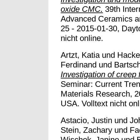
oxide CMC.
39th Inter
Advanced Ceramics a
25 - 2015-01-30, Dayt
nicht online.
Artzt, Katia
und
Hacke
Ferdinand
und
Bartsc
Investigation of creep
Seminar: Current Tre
Materials Research, 2
USA. Volltext nicht onl
Astacio, Justin
und
Jo
Stein, Zachary
und
Fa
Wischek, Janine
und