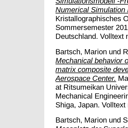
Simulationsmodell -Fr
Numerical Simulation
Kristallographisches 
Sommersemester 2013
Deutschland. Volltext n
Bartsch, Marion
und
R
Mechanical behavior of
matrix composite dev
Aerospace Center.
Mat
at Ritsumeikan Univer
Mechanical Engineerin
Shiga, Japan. Volltext 
Bartsch, Marion
und
S