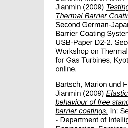
Jianmin
(2009)
Testin
Thermal Barrier Coati
Second German-Japa
Barrier Coating Syste
USB-Paper D2-2. Se
Workshop on Thermal 
for Gas Turbines, Kyot
online.
Bartsch, Marion
und
F
Jianmin
(2009)
Elasti
behaviour of free sta
barrier coatings.
In: S
- Department of Intell