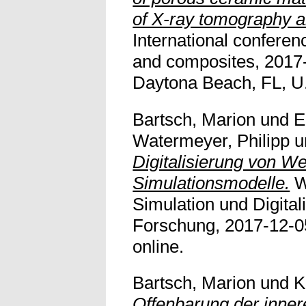
of X-ray tomography a
International confere
and composites, 2017-
Daytona Beach, FL, U.S
Bartsch, Marion
und
E
Watermeyer, Philipp
u
Digitalisierung von We
Simulationsmodelle.
W
Simulation und Digital
Forschung, 2017-12-05,
online.
Bartsch, Marion
und
K
Offenbarung der innere