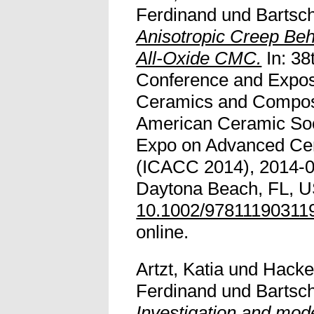
Ferdinand
und
Bartsc
Anisotropic Creep Beha
All-Oxide CMC.
In: 38
Conference and Expos
Ceramics and Compos
American Ceramic Soci
Expo on Advanced Ce
(ICACC 2014), 2014-0
Daytona Beach, FL, U
10.1002/97811190311
online.
Artzt, Katia
und
Hacke
Ferdinand
und
Bartsc
Investigation and model