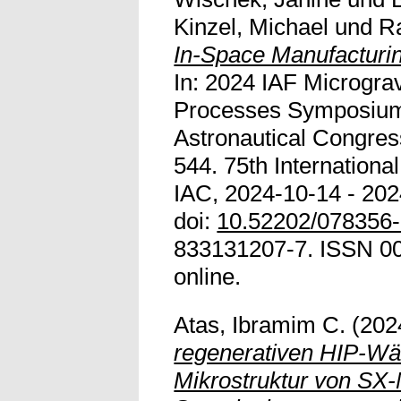
Kinzel, Michael
und
R
In-Space Manufacturin
In: 2024 IAF Microgra
Processes Symposium a
Astronautical Congres
544. 75th Internationa
IAC, 2024-10-14 - 2024
doi:
10.52202/078356
833131207-7. ISSN 007
online.
Atas, Ibramim C.
(202
regenerativen HIP-Wä
Mikrostruktur von SX-