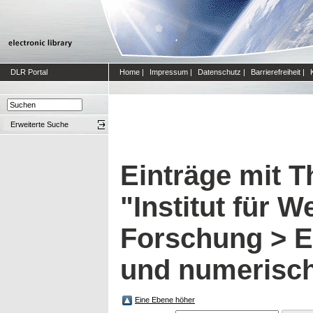
DLR Portal
Home
|
Impressum
|
Datenschutz
|
Barrierefreiheit
|
Erweiterte Suche
Einträge mit 
"Institut für W
Forschung > E
und numerisc
Eine Ebene höher