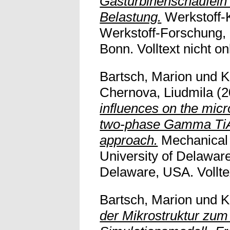
Gasturbinenschaufeln 
Belastung.
Werkstoff-K
Werkstoff-Forschung,
Bonn. Volltext nicht on
Bartsch, Marion
und
K
Chernova, Liudmila
(2
influences on the mic
two-phase Gamma TiAl 
approach.
Mechanical 
University of Delawar
Delaware, USA. Volltex
Bartsch, Marion
und
K
der Mikrostruktur zu