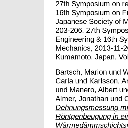
27th Symposium on rel
16th Symposium on Fr
Japanese Society of M
203-206. 27th Symposi
Engineering & 16th S
Mechanics, 2013-11-2
Kumamoto, Japan. Vollt
Bartsch, Marion
und
W
Carla
und
Karlsson, A
und
Manero, Albert
un
Almer, Jonathan
und
O
Dehnungsmessung mitt
Röntgenbeugung in e
Wärmedämmschichts