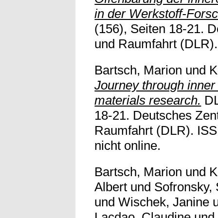
in der Werkstoff-Fors
(156), Seiten 18-21. D
und Raumfahrt (DLR). V
Bartsch, Marion
und
K
Journey through inner 
materials research.
DL
18-21. Deutsches Zent
Raumfahrt (DLR). ISS
nicht online.
Bartsch, Marion
und
K
Albert
und
Sofronsky,
und
Wischek, Janine
Lacdao, Claudine
un