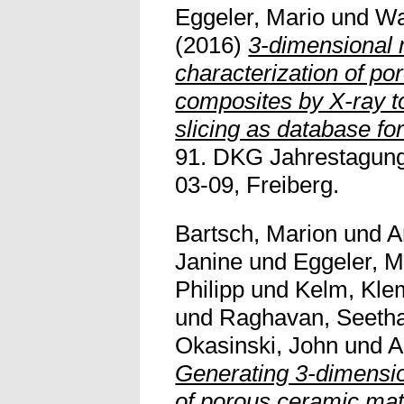
Eggeler, Mario
und
Wa
(2016)
3-dimensional 
characterization of po
composites by X-ray 
slicing as database fo
91. DKG Jahrestagung
03-09, Freiberg.
Bartsch, Marion
und
A
Janine
und
Eggeler, M
Philipp
und
Kelm, Kle
und
Raghavan, Seeth
Okasinski, John
und
A
Generating 3-dimensio
of porous ceramic ma