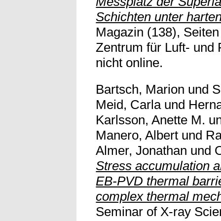
Messplatz der Superl
Schichten unter harte
Magazin (138), Seiten
Zentrum für Luft- und 
nicht online.
Bartsch, Marion
und
S
Meid, Carla
und
Herna
Karlsson, Anette M.
u
Manero, Albert
und
Ra
Almer, Jonathan
und
O
Stress accumulation 
EB-PVD thermal barri
complex thermal mecha
Seminar of X-ray Scie