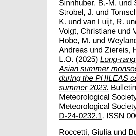
Sinnhuber, B.-M.
und
Strobel, J.
und
Tomsch
K.
und
van Luijt, R.
un
Voigt, Christiane
und
Hobe, M.
und
Weyland
Andreas
und
Ziereis,
L.O.
(2025)
Long-range
Asian summer monsoon 
during the PHILEAS ca
summer 2023.
Bulleti
Meteorological Societ
Meteorological Society
D-24-0232.1
. ISSN 00
Roccetti, Giulia
und
Bu