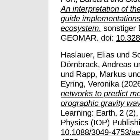
An interpretation of th
guide implementations
ecosystem.
sonstiger
GEOMAR. doi:
10.32
Haslauer, Elias
und
S
Dörnbrack, Andreas
u
und
Rapp, Markus
un
Eyring, Veronika
(202
networks to predict m
orographic gravity wa
Learning: Earth, 2 (2),
Physics (IOP) Publishi
10.1088/3049-4753/ae