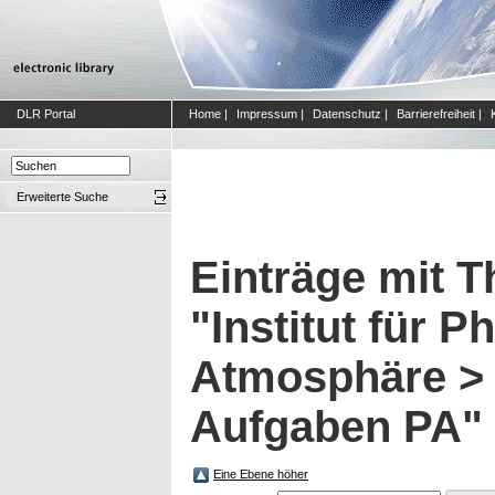
DLR Portal
Home
|
Impressum
|
Datenschutz
|
Barrierefreiheit
|
Erweiterte Suche
Einträge mit 
"Institut für P
Atmosphäre > 
Aufgaben PA"
Eine Ebene höher