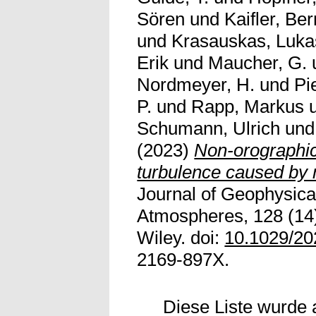
Sören
und
Kaifler, Be
und
Krasauskas, Luka
Erik
und
Maucher, G.
Nordmeyer, H.
und
Pi
P.
und
Rapp, Markus
Schumann, Ulrich
un
(2023)
Non-orographic
turbulence caused by 
Journal of Geophysica
Atmospheres, 128 (14
Wiley. doi:
10.1029/2
2169-897X.
Diese Liste wurde