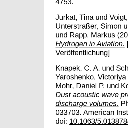
4753.
Jurkat, Tina
und
Voigt
Unterstraßer, Simon
u
und
Rapp, Markus
(20
Hydrogen in Aviation.
Veröffentlichung]
Knapek, C. A.
und
Sch
Yaroshenko, Victoriya
Mohr, Daniel P.
und
K
Dust acoustic wave pro
discharge volumes.
Ph
033703. American Insti
doi:
10.1063/5.013878