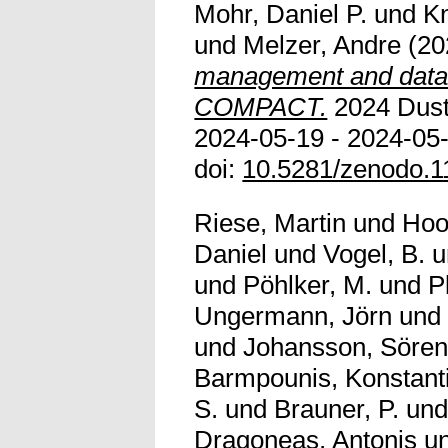
Mohr, Daniel P.
und
Kn
und
Melzer, Andre
(20
management and data 
COMPACT.
2024 Dust
2024-05-19 - 2024-05
doi:
10.5281/zenodo.
Riese, Martin
und
Hoo
Daniel
und
Vogel, B.
u
und
Pöhlker, M.
und
P
Ungermann, Jörn
un
und
Johansson, Söre
Barmpounis, Konstant
S.
und
Brauner, P.
un
Dragoneas, Antonis
u