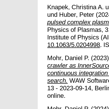
Knapek, Christina A.
u
und
Huber, Peter
(202
pulsed complex plasma
Physics of Plasmas, 3
Institute of Physics (AI
10.1063/5.0204998
. 
Mohr, Daniel P.
(2023
crawler as InnerSourc
continuous integration
search.
WAW Software 
13 - 2023-09-14, Berli
online.
Mohr, Daniel P.
(2024