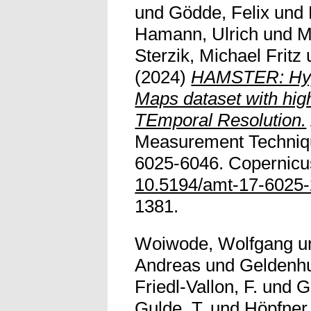
und
Gödde, Felix
und
Hamann, Ulrich
und
M
Sterzik, Michael Fritz
(2024)
HAMSTER: Hype
Maps dataset with hig
TEmporal Resolution.
Measurement Techniqu
6025-6046. Copernicus
10.5194/amt-17-6025
1381.
Woiwode, Wolfgang
u
Andreas
und
Geldenh
Friedl-Vallon, F.
und
G
Gulde, T.
und
Höpfner