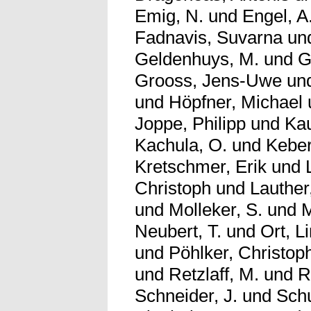
Emig, N.
und
Engel, A
Fadnavis, Suvarna
un
Geldenhuys, M.
und
G
Grooss, Jens-Uwe
un
und
Höpfner, Michael
Joppe, Philipp
und
Ka
Kachula, O.
und
Keber
Kretschmer, Erik
und
Christoph
und
Lauther
und
Molleker, S.
und
M
Neubert, T.
und
Ort, L
und
Pöhlker, Christop
und
Retzlaff, M.
und
R
Schneider, J.
und
Schu