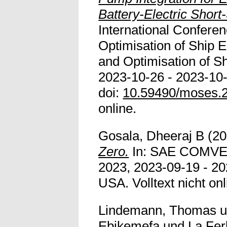
Battery-Electric Short
International Confere
Optimisation of Ship 
and Optimisation of S
2023-10-26 - 2023-10-
doi:
10.59490/moses.
online.
Gosala, Dheeraj B
(20
Zero.
In: SAE COMV
2023, 2023-09-19 - 2
USA. Volltext nicht onl
Lindemann, Thomas
u
Ebikemefa
und
La Fer