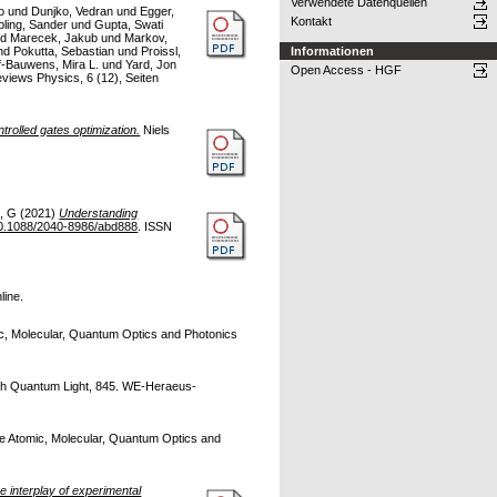
Verwendete Datenquellen
o
und
Dunjko, Vedran
und
Egger,
Kontakt
bling, Sander
und
Gupta, Swati
nd
Marecek, Jakub
und
Markov,
Informationen
nd
Pokutta, Sebastian
und
Proissl,
f-Bauwens, Mira L.
und
Yard, Jon
Open Access - HGF
views Physics, 6 (12), Seiten
trolled gates optimization.
Niels
, G
(2021)
Understanding
0.1088/2040-8986/abd888
. ISSN
line.
c, Molecular, Quantum Optics and Photonics
th Quantum Light, 845. WE-Heraeus-
e Atomic, Molecular, Quantum Optics and
 interplay of experimental