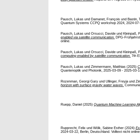
Pausch, Lukas
und
Damanet, François
und
Bastin, 
Quantum Systems CCPQ workshop 2024, 2024-07-22 - 
Pausch, Lukas
und
Orsucci, Davide
und
Kleinpaß, P
enabled via satellite communication.
DPG-Frühjahrsta
online.
Pausch, Lukas
und
Orsucci, Davide
und
Kleinpaß, P
computing enabled by satellite communication.
7th E
Pausch, Lukas
und
Zimmermann, Matthias
(2025)
C
Quantenoptik und Photonik, 2025-03-09 - 2025-03-14,
Rozenman, Georgi Gary
und
Ullinger, Freyja
und
Zi
horizon with surface gravity water waves.
Communicat
Ruepp, Daniel
(2025)
Quantum Machine Learning Algo
Rupprecht, Felix
und
Wölk, Sabine Esther
(2024)
Ex
2024-03-22, Berlin, Deutschland. Volltext nicht online