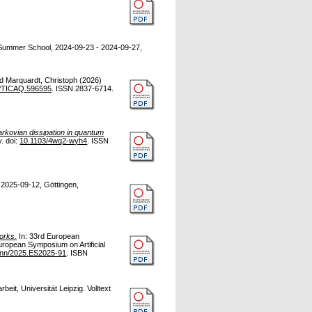
ummer School, 2024-09-23 - 2024-09-27,
nd
Marquardt, Christoph
(2026)
PTICAQ.596595
. ISSN 2837-6714.
rkovian dissipation in quantum
. doi:
10.1103/4wq2-wyh4
. ISSN
2025-09-12, Göttingen,
orks.
In: 33rd European
uropean Symposium on Artificial
ann/2025.ES2025-91
. ISBN
beit, Universität Leipzig. Volltext