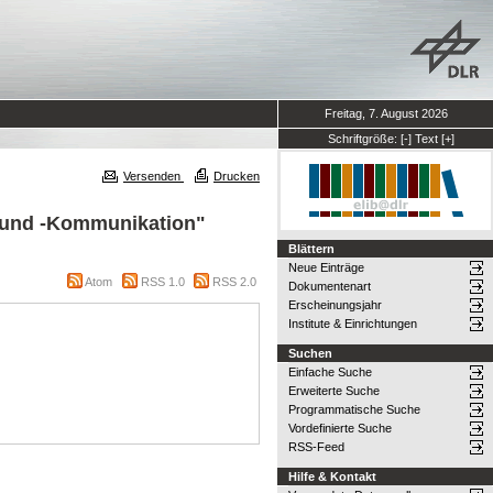
Freitag, 7. August 2026
Schriftgröße:
[-]
Text
[+]
Versenden
Drucken
n und -Kommunikation"
Blättern
Neue Einträge
Atom
RSS 1.0
RSS 2.0
Dokumentenart
Erscheinungsjahr
Institute & Einrichtungen
Suchen
Einfache Suche
Erweiterte Suche
Programmatische Suche
Vordefinierte Suche
RSS-Feed
Hilfe & Kontakt