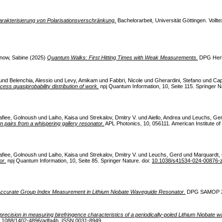
arakterisierung von Polarisationsverschränkung.
Bachelorarbeit, Universität Göttingen. Volltext
now, Sabine
(2025)
Quantum Walks: First Hitting Times with Weak Measurements.
DPG Herb
und
Belenchia, Alessio
und
Levy, Amikam
und
Fabbri, Nicole
und
Gherardini, Stefano
und
Cap
cess quasiprobability distribution of work.
npj Quantum Information, 10, Seite 115. Springer N
afiee, Golnoush
und
Laiho, Kaisa
und
Strekalov, Dmitry V.
und
Aiello, Andrea
und
Leuchs, Ge
 pairs from a whispering gallery resonator.
APL Photonics, 10, 056111. American Institute of 
afiee, Golnoush
und
Laiho, Kaisa
und
Strekalov, Dmitry V.
und
Leuchs, Gerd
und
Marquardt,
or.
npj Quantum Information, 10, Seite 85. Springer Nature. doi:
10.1038/s41534-024-00876-
ccurate Group Index Measurement in Lithium Niobate Waveguide Resonator.
DPG SAMOP 202
precision in measuring birefringence characteristics of a periodically-poled Lithium Niobate 
.1088/1402-4896/adfa4b
. ISSN 0031-8949.