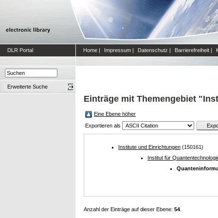
DLR Portal
Home
|
Impressum
|
Datenschutz
|
Barrierefreiheit
|
Erweiterte Suche
Einträge mit Themengebiet "Ins
Eine Ebene höher
Exportieren als
Institute und Einrichtungen
(150161)
Institut für Quantentechnologi
Quanteninforma
Anzahl der Einträge auf dieser Ebene:
54
.