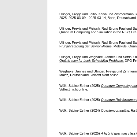
Ullinger, Freyja
und
Laiho, Kaisa
und
Zimmermann, M
2025, 2025-03-09 - 2025-03-14, Bonn, Deutschland. Vo
Ullinger, Freyja
und
Pietsch, Rudi Bruno Paul
und
Sa
Quantum Computing and Simulation in the NISQ Era,
Ullinger, Freyja
und
Pietsch, Rudi Bruno Paul
und
Sa
Frühjahrstagung der Sektion Atome, Moleküle, Quant
Ullinger, Freyja
und
Weghake, Jannes
und
Sefrin, Ol
Optimization for Lock Scheduling Problems.
DPG Früh
Weghake, Jannes
und
Ullinger, Freyja
und
Zimmerma
Mainz, Deutschland. Volltext nicht online.
Wölk, Sabine Esther
(2025)
Quantum Computing and it
Volltext nicht online.
Wölk, Sabine Esther
(2025)
Quantum Reinforcement 
Wölk, Sabine Esther
(2024)
Quantencomputing: Risik
Wölk, Sabine Esther
(2025)
A hybrid quantum classic