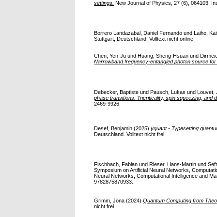
settings.
New Journal of Physics, 27 (6), 064103. Inst
Borrero Landazabal, Daniel Fernando
und
Laiho, Ka
Stuttgart, Deutschland. Volltext nicht online.
Chen, Yen-Ju
und
Huang, Sheng-Hsuan
und
Dirmei
Narrowband frequency-entangled photon source for
Debecker, Baptiste
und
Pausch, Lukas
und
Louvet,
phase transitions: Tricriticality, spin squeezing, and
2469-9926.
Desef, Benjamin
(2025)
yquant - Typesetting quantu
Deutschland. Volltext nicht frei.
Fischbach, Fabian
und
Rieser, Hans-Martin
und
Sefr
Symposium on Artificial Neural Networks, Computati
Neural Networks, Computational Intelligence and M
9782875870933.
Grimm, Jona
(2024)
Quantum Computing from Theory
nicht frei.