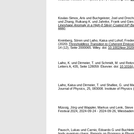
Koulas‐Simos, Aris
und
Buchgeister, Joel
und
Drechs
und
Zhang, Ruikang K.
und
Jahnke, Frank
und
Gies
Lineshape Anomaly in a High‐β Silver‐Coated InP‐Ba
8880.
Kreinberg, Sören
und
Laiho, Kaisa
und
Lohof, Freder
(2020)
Thresholdless Transition to Coherent Emiss
14 (12), Seite 2000065. Wiley. doi:
10.1002/lpor.202
Laiho, K.
und
Dirmeier, T.
und
Schmidt, M.
und
Reitz
Letters A, 435, Seite 128059. Elsevier. doi:
10.1016/j
Laiho, Kaisa
und
Dirmeier, T.
und
Shafiee, G.
und
Ma
Journal of Physics, 25, 083008. Institute of Physics 
Müssig, Jörg
und
Wappler, Markus
und
Lenk, Steve
Festival 2024, 2024-09-24 - 2024-09-26, Wiesbaden, D
Pausch, Lukas
und
Carnio, Edoardo G
und
Buchleit
body quantum chaos.
Reports on Progress in Physics