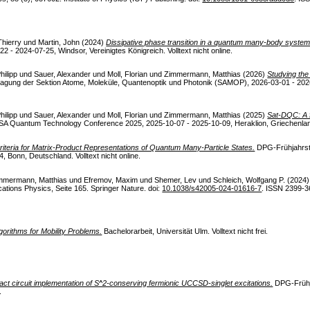
Thierry
und
Martin, John
(2024)
Dissipative phase transition in a quantum many-body system: 
2024-07-25, Windsor, Vereinigtes Königreich. Volltext nicht online.
hilipp
und
Sauer, Alexander
und
Moll, Florian
und
Zimmermann, Matthias
(2026)
Studying the 
gung der Sektion Atome, Moleküle, Quantenoptik und Photonik (SAMOP), 2026-03-01 - 2026-
hilipp
und
Sauer, Alexander
und
Moll, Florian
und
Zimmermann, Matthias
(2025)
Sat-DQC: A f
SA Quantum Technology Conference 2025, 2025-10-07 - 2025-10-09, Heraklion, Griechenland. 
riteria for Matrix-Product Representations of Quantum Many-Particle States.
DPG-Frühjahrsta
 Bonn, Deutschland. Volltext nicht online.
mmermann, Matthias
und
Efremov, Maxim
und
Shemer, Lev
und
Schleich, Wolfgang P.
(2024
ions Physics, Seite 165. Springer Nature. doi:
10.1038/s42005-024-01616-7
. ISSN 2399-3
rithms for Mobility Problems.
Bachelorarbeit, Universität Ulm. Volltext nicht frei.
act circuit implementation of S^2-conserving fermionic UCCSD-singlet excitations.
DPG-Frühj
.