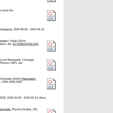
 nicht frei.
sttagung, 2025-09-08 - 2025-09-12,
pellaro, Paola
(2024)
ature. doi:
10.1038/s41534-024-
rd
und
Marquardt, Christoph
Physics (AIP). doi:
 Christoph
(2024)
Polarization-
z
. ISSN 2056-6387.
5, 2025-03-09 - 2025-03-14, Bonn,
waveguide.
Physica Scripta, 100,