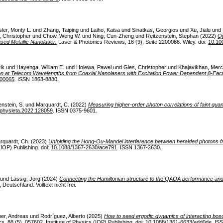
ler, Monty L.
und
Zhang, Taiping
und
Laiho, Kaisa
und
Sinatkas, Georgios
und
Xu, Jialu
und
, Christopher
und
Chow, Weng W.
und
Ning, Cun‐Zheng
und
Reitzenstein, Stephan
(2022)
Q
sed Metallic Nanolaser.
Laser & Photonics Reviews, 16 (9), Seite 2200086. Wiley. doi:
10.10
ik
und
Hayenga, William E.
und
Holewa, Pawel
und
Gies, Christopher
und
Khajavikhan, Mer
ion at Telecom Wavelengths from Coaxial Nanolasers with Excitation Power Dependent β‐Fac
000065
. ISSN 1863-8880.
enstein, S.
und
Marquardt, C.
(2022)
Measuring higher-order photon correlations of faint quan
.physleta.2022.128059
. ISSN 0375-9601.
rquardt, Ch.
(2023)
Unfolding the Hong-Ou-Mandel interference between heralded photons 
(IOP) Publishing. doi:
10.1088/1367-2630/ace791
. ISSN 1367-2630.
und
Lässig, Jörg
(2024)
Connecting the Hamiltonian structure to the QAOA performance an
eutschland. Volltext nicht frei.
ner, Andreas
und
Rodríguez, Alberto
(2025)
How to seed ergodic dynamics of interacting bos
, 88 (5), 057602. Institute of Physics (IOP) Publishing. doi:
10.1088/1361-6633/add0de
. IS