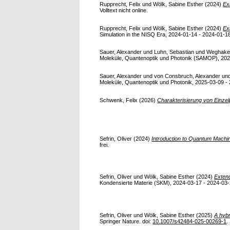
Rupprecht, Felix
und
Wölk, Sabine Esther
(2024)
Ex
Volltext nicht online.
Rupprecht, Felix
und
Wölk, Sabine Esther
(2024)
Ex
Simulation in the NISQ Era, 2024-01-14 - 2024-01-18,
Sauer, Alexander
und
Luhn, Sebastian
und
Weghake
Moleküle, Quantenoptik und Photonik (SAMOP), 2024-
Sauer, Alexander
und
von Consbruch, Alexander
un
Moleküle, Quantenoptik und Photonik, 2025-03-09 - 2
Schwenk, Felix
(2026)
Charakterisierung von Einzel
Sefrin, Oliver
(2024)
Introduction to Quantum Machi
frei.
Sefrin, Oliver
und
Wölk, Sabine Esther
(2024)
Exten
Kondensierte Materie (SKM), 2024-03-17 - 2024-03-2
Sefrin, Oliver
und
Wölk, Sabine Esther
(2025)
A hybr
Springer Nature. doi:
10.1007/s42484-025-00269-1
.