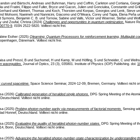
randon
und
Bärtschi, Andreas
und
Buhrman, Harry
und
Coffrin, Carleton
und
Cortiana, Giorgi
la
und
Fratini, Filippo
und
Fuller, Bryce
und
Gacon, Julien
und
Gonciulea, Constantin
und
Gri
 Gerhard
und
Kleinert, Thomas
und
Koch, Thorsten
und
Korpas, Georgios
und
Lenk, Steve
u
nd
Mohseni, Naeimeh
und
Nannicini, Giacomo
und
O’Meara, Corey
und
Tapia, Elena Peña
u
d
Symons, Benjamin C. B.
und
Tornow, Sabine
und
Valls, Víctor
und
Woerner, Stefan
und
Wol
iy
und
Zoufal, Christa
(2024)
Challenges and opportunities in quantum optimization.
Nature Re
-00770-9
. ISSN 2522-5820. Volltext nicht frei.
abine Esther
(2025)
Qlearning: Quantum Processors for reinforcement learning, Multiqubit con
enhagen, Dänemark. Volltext nicht frei.
aisa
und
Pressl, B
und
Suchomel, H
und
Kamp, M
und
Höfling, S
und
Schneider, C
und
Weihs
on waveguides.
Journal of Optics, 23 (3), 035801. Institute of Physics (IOP) Publishing. doi:
1
y curved spacetime.
Space Science Seminar, 2024-12-09, Bremen, Germany. Volltext nicht on
isa
(2026)
Calibrated generation of heralded single photons.
DPG Spring Meeting of the Atomi
utschland. Volltext nicht online.
isa
(2025)
Probing photon-number parity via measurements of factorial moments.
Sensing wi
d Honnef, Deutschland. Volltext nicht online.
isa
(2025)
Evaluating the quality of heralded photon-number states.
DPG Spring Meeting of th
, Bonn, Deutschland. Volltext nicht online.
isa
(2025)
Advancing the heralded photon-number-state characterization by understanding the