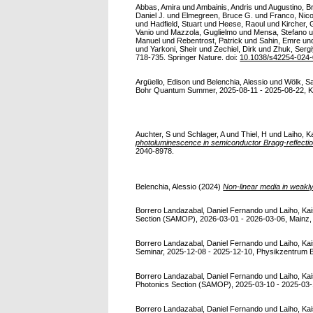
Abbas, Amira
und
Ambainis, Andris
und
Augustino, B
Daniel J.
und
Elmegreen, Bruce G.
und
Franco, Nico
und
Hadfield, Stuart
und
Heese, Raoul
und
Kircher,
Vanio
und
Mazzola, Guglielmo
und
Mensa, Stefano
u
Manuel
und
Rebentrost, Patrick
und
Sahin, Emre
un
und
Yarkoni, Sheir
und
Zechiel, Dirk
und
Zhuk, Serg
718-735. Springer Nature. doi:
10.1038/s42254-024
Argüello, Edison
und
Belenchia, Alessio
und
Wölk, S
Bohr Quantum Summer, 2025-08-11 - 2025-08-22, Kop
Auchter, S
und
Schlager, A
und
Thiel, H
und
Laiho, K
photoluminescence in semiconductor Bragg-reflecti
2040-8978.
Belenchia, Alessio
(2024)
Non-linear media in weakl
Borrero Landazabal, Daniel Fernando
und
Laiho, Ka
Section (SAMOP), 2026-03-01 - 2026-03-06, Mainz, De
Borrero Landazabal, Daniel Fernando
und
Laiho, Ka
Seminar, 2025-12-08 - 2025-12-10, Physikzentrum Ba
Borrero Landazabal, Daniel Fernando
und
Laiho, Ka
Photonics Section (SAMOP), 2025-03-10 - 2025-03-14
Borrero Landazabal, Daniel Fernando
und
Laiho, Ka