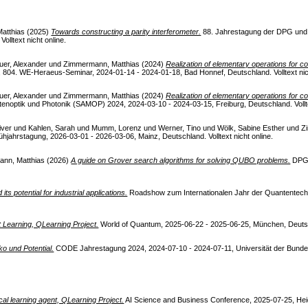
atthias
(2025)
Towards constructing a parity interferometer.
88. Jahrestagung der DPG und
lltext nicht online.
uer, Alexander
und
Zimmermann, Matthias
(2024)
Realization of elementary operations for 
 804. WE-Heraeus-Seminar, 2024-01-14 - 2024-01-18, Bad Honnef, Deutschland. Volltext nich
uer, Alexander
und
Zimmermann, Matthias
(2024)
Realization of elementary operations for 
enoptik und Photonik (SAMOP) 2024, 2024-03-10 - 2024-03-15, Freiburg, Deutschland. Volltex
iver
und
Kahlen, Sarah
und
Mumm, Lorenz
und
Werner, Tino
und
Wölk, Sabine Esther
und
Z
jahrstagung, 2026-03-01 - 2026-03-06, Mainz, Deutschland. Volltext nicht online.
nn, Matthias
(2026)
A guide on Grover search algorithms for solving QUBO problems.
DPG 
s potential for industrial applications.
Roadshow zum Internationalen Jahr der Quantentechn
Learning, QLearning Project.
World of Quantum, 2025-06-22 - 2025-06-25, München, Deutschl
o und Potential.
CODE Jahrestagung 2024, 2024-07-10 - 2024-07-11, Universität der Bundesw
al learning agent, QLearning Project.
AI Science and Business Conference, 2025-07-25, Heidel