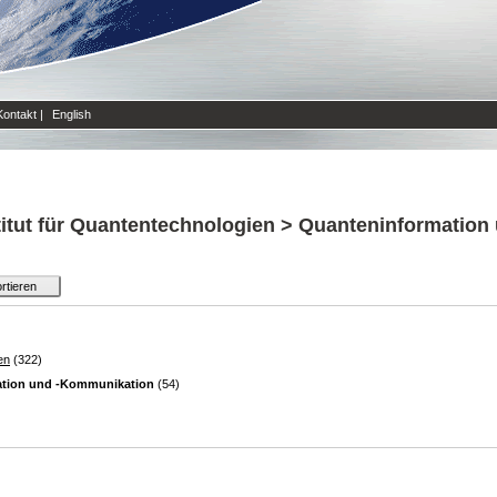
Kontakt
|
English
titut für Quantentechnologien > Quanteninformatio
en
(322)
tion und -Kommunikation
(54)