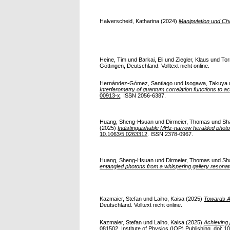
Halverscheid, Katharina
(2024)
Manipulation und Ch
Heine, Tim
und
Barkai, Eli
und
Ziegler, Klaus
und
Tor
Göttingen, Deutschland. Volltext nicht online.
Hernández-Gómez, Santiago
und
Isogawa, Takuya
Interferometry of quantum correlation functions to ac
00913-x
. ISSN 2056-6387.
Huang, Sheng-Hsuan
und
Dirmeier, Thomas
und
Sh
(2025)
Indistinguishable MHz-narrow heralded photon
10.1063/5.0263312
. ISSN 2378-0967.
Huang, Sheng-Hsuan
und
Dirmeier, Thomas
und
Sh
entangled photons from a whispering gallery resonat
Kazmaier, Stefan
und
Laiho, Kaisa
(2025)
Towards A
Deutschland. Volltext nicht online.
Kazmaier, Stefan
und
Laiho, Kaisa
(2025)
Achieving 
081502. Institute of Physics (IOP) Publishing. doi:
10