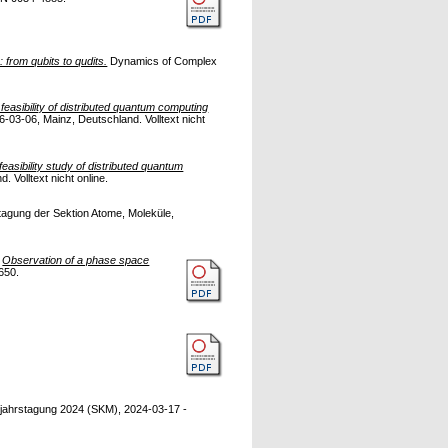
from qubits to qudits.
Dynamics of Complex
feasibility of distributed quantum computing
03-06, Mainz, Deutschland. Volltext nicht
easibility study of distributed quantum
Volltext nicht online.
gung der Sektion Atome, Moleküle,
)
Observation of a phase space
650.
ahrstagung 2024 (SKM), 2024-03-17 -