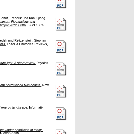
Lohof, Frederik
und
Kan, Qiang
uantum Fluctuations and
02/lpor.202200086
. ISSN 1863-
cedeh
und
Reitzenstein, Stephan
tors.
Laser & Photonics Reviews,
tum light: A short review.
Physics
from narrowband twin beams.
New
d energy landscape.
Informatik
ons under conditions of many-
SN 0034-4885.