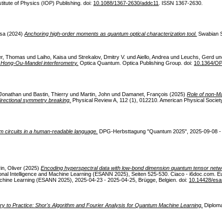
itute of Physics (IOP) Publishing. doi:
10.1088/1367-2630/addc11
. ISSN 1367-2630.
isa
(2024)
Anchoring high-order moments as quantum optical characterization tool.
Swabian S
er, Thomas
und
Laiho, Kaisa
und
Strekalov, Dmitry V.
und
Aiello, Andrea
und
Leuchs, Gerd
u
 Hong-Ou-Mandel interferometry.
Optica Quantum. Optica Publishing Group. doi:
10.1364/O
 Jonathan
und
Bastin, Thierry
und
Martin, John
und
Damanet, François
(2025)
Role of non-Ma
 directional symmetry breaking.
Physical Review A, 112 (1), 012210. American Physical Society
m circuits in a human-readable language.
DPG-Herbsttagung "Quantum 2025", 2025-09-08 - 
in, Oliver
(2025)
Encoding hyperspectral data with low-bond dimension quantum tensor netw
onal Intelligence and Machine Learning (ESANN 2025), Seiten 525-530. Ciaco - i6doc.com. E
achine Learning (ESANN 2025), 2025-04-23 - 2025-04-25, Brügge, Belgien. doi:
10.14428/es
 to Practice: Shor's Algorithm and Fourier Analysis for Quantum Machine Learning.
Diplomar