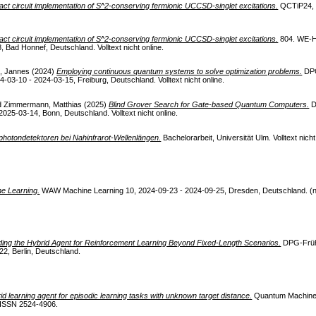
act circuit implementation of S^2-conserving fermionic UCCSD-singlet excitations.
QCTiP24, 2
act circuit implementation of S^2-conserving fermionic UCCSD-singlet excitations.
804. WE-H
 Bad Honnef, Deutschland. Volltext nicht online.
, Jannes
(2024)
Employing continuous quantum systems to solve optimization problems.
DPG
03-10 - 2024-03-15, Freiburg, Deutschland. Volltext nicht online.
d
Zimmermann, Matthias
(2025)
Blind Grover Search for Gate-based Quantum Computers.
D
025-03-14, Bonn, Deutschland. Volltext nicht online.
photondetektoren bei Nahinfrarot-Wellenlängen.
Bachelorarbeit, Universität Ulm. Volltext nicht 
ne Learning.
WAW Machine Learning 10, 2024-09-23 - 2024-09-25, Dresden, Deutschland. (nicht
ding the Hybrid Agent for Reinforcement Learning Beyond Fixed-Length Scenarios.
DPG-Frühj
2, Berlin, Deutschland.
id learning agent for episodic learning tasks with unknown target distance.
Quantum Machine In
 ISSN 2524-4906.