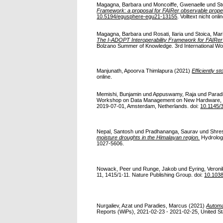
Magagna, Barbara
und
Moncoiffe, Gwenaelle
und
St
Framework: a proposal for FAIRer observable proper
10.5194/egusphere-egu21-13155
. Volltext nicht onli
Magagna, Barbara
und
Rosati, Ilaria
und
Stoica, Mar
The I-ADOPT Interoperability Framework for FAIRer d
Bolzano Summer of Knowledge. 3rd International Wor
Manjunath, Apoorva Thimlapura
(2021)
Efficiently s
online.
Memishi, Bunjamin
und
Appuswamy, Raja
und
Parad
Workshop on Data Management on New Hardware, 1:
2019-07-01, Amsterdam, Netherlands. doi:
10.1145/
Nepal, Santosh
und
Pradhananga, Saurav
und
Shre
moisture droughts in the Himalayan region.
Hydrology
1027-5606.
Nowack, Peer
und
Runge, Jakob
und
Eyring, Veron
11, 1415/1-11. Nature Publishing Group. doi:
10.103
Nurgaliev, Azat
und
Paradies, Marcus
(2021)
Automa
Reports (WiPs), 2021-02-23 - 2021-02-25, United St