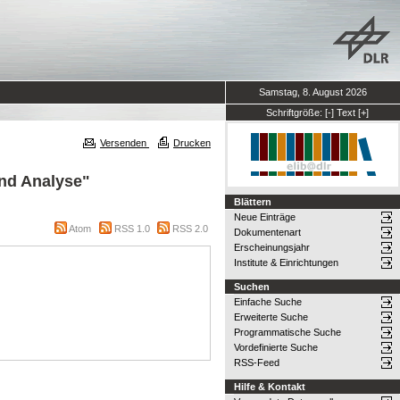
Samstag, 8. August 2026
Schriftgröße:
[-]
Text
[+]
Versenden
Drucken
und Analyse"
Blättern
Neue Einträge
Atom
RSS 1.0
RSS 2.0
Dokumentenart
Erscheinungsjahr
Institute & Einrichtungen
Suchen
Einfache Suche
Erweiterte Suche
Programmatische Suche
Vordefinierte Suche
RSS-Feed
Hilfe & Kontakt