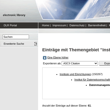
DLR Portal
Home
|
Impressum
|
Datenschutz
|
Barrierefreiheit
|
Erweiterte Suche
Einträge mit Themengebiet "Ins
Eine Ebene höher
Exportieren als
Institute und Einrichtungen
(150267)
Institut für Datenwissenschaf
Datenmanageme
Anzahl der Einträge auf dieser Ebene:
61
.