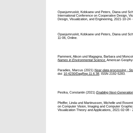
Opasjumruskit, Kobkaew
und
Peters, Diana
und
Sch
International Conference on Cooperative Design, Vis
Design, Visualization, and Engineering, 2021-10-24 -
Opasjumruskit, Kobkaew
und
Peters, Diana
und
Sch
11-06, Online.
Pamment, Alison
und
Magagna, Barbara
und
Moncoi
Names in Environmental Science.
American Geophysic
Paradies, Marcus
(2021)
Near-data processing - Sta
doi:
10.4230/DagRep.11.6.38
. ISSN 2192-5283.
Pestka, Constantin
(2021)
Enabling Next-Generatio
Pfeiffer, Linda
und
Martinussen, Michelle
und
Rosenth
on Computer Vision, Imaging and Computer Graphics
Visualization Theory and Applications, 2021-02-08 - 