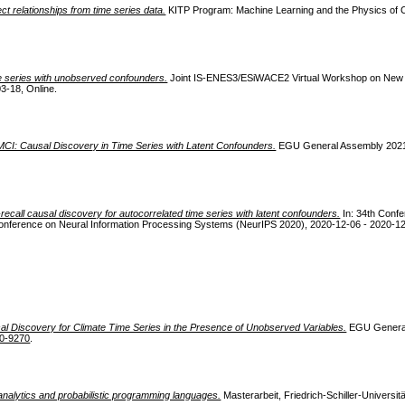
t relationships from time series data.
KITP Program: Machine Learning and the Physics of C
e series with unobserved confounders.
Joint IS-ENES3/ESiWACE2 Virtual Workshop on New Op
3-18, Online.
CI: Causal Discovery in Time Series with Latent Confounders.
EGU General Assembly 2021,
recall causal discovery for autocorrelated time series with latent confounders.
In: 34th Confe
onference on Neural Information Processing Systems (NeurIPS 2020), 2020-12-06 - 2020-12
al Discovery for Climate Time Series in the Presence of Unobserved Variables.
EGU General
0-9270
.
 analytics and probabilistic programming languages.
Masterarbeit, Friedrich-Schiller-Universit