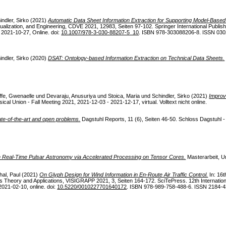
indler, Sirko
(2021)
Automatic Data Sheet Information Extraction for Supporting Model-Base
ualization, and Engineering, CDVE 2021, 12983, Seiten 97-102. Springer International Publi
 2021-10-27, Online. doi:
10.1007/978-3-030-88207-5_10
. ISBN 978-303088206-8. ISSN 030
indler, Sirko
(2020)
DSAT: Ontology-based Information Extraction on Technical Data Sheets.
ffe, Gwenaelle
und
Devaraju, Anusuriya
und
Stoica, Maria
und
Schindler, Sirko
(2021)
Improv
al Union - Fall Meeting 2021, 2021-12-03 - 2021-12-17, virtual. Volltext nicht online.
te-of-the-art and open problems.
Dagstuhl Reports, 11 (6), Seiten 46-50. Schloss Dagstuhl - 
n Real-Time Pulsar Astronomy via Accelerated Processing on Tensor Cores.
Masterarbeit, Uni
al, Paul
(2021)
On Glyph Design for Wind Information in En-Route Air Traffic Control.
In: 16t
 Theory and Applications, VISIGRAPP 2021, 3, Seiten 164-172. SciTePress. 12th Internation
2021-02-10, online. doi:
10.5220/0010227701640172
. ISBN 978-989-758-488-6. ISSN 2184-4321