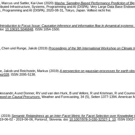
, Marcus
und
Sattler, Kai-Uwe
(2020)
Masha: Sampling-Based Performance Prediction of Big 
ributed Infrastructure, Systems, Programming and AI (DISPA). Very Large Data Base Endo
, Programming and AI (DISPA), 2020-08-31, Tokyo, Japan. Volltext nicht frei.
Introduction to Focus Issue: Causation inference and information flow in dynamical systems:
doi:
10.1063/1.5046848
. ISSN 1054-1500.
, Chen
und
Runge, Jakob
(2019)
Proceedings of the 9th International Workshop on Climate I
e, Jakob
und
Reichstein, Markus
(2019)
A perspective on gaussian processes for earth obs
nwz028
. ISSN 2095-5138.
lessandri, A
und
Donner, RV
und
van den Hurk, B
und
Vellore, R
und
Krishnan, R
und
Coumo
Based on Causal Precursors.
Weather and Forecasting, 34 (5), Seiten 1377-1394. American Me
k
(2019)
Semantic Relatedness as an Inter-Facet Metric for Facet Selection over Knowledge
9-06-02 - 2019-06-06, Portorož, Slovenia. doi:
10.1007/978-3-030-32327-1_10
. ISSN 0302-