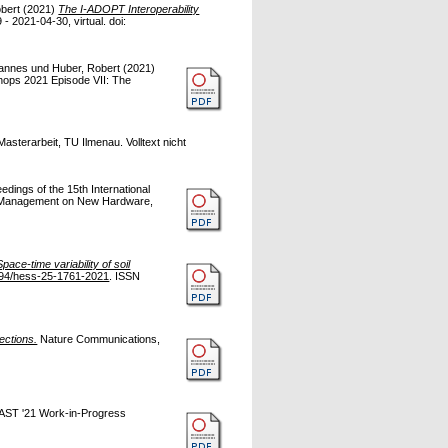
bert
(2021)
The I-ADOPT Interoperability
2021-04-30, virtual. doi:
hannes
und
Huber, Robert
(2021)
hops 2021 Episode VII: The
asterarbeit, TU Ilmenau. Volltext nicht
edings of the 15th International
a Management on New Hardware,
Space-time variability of soil
94/hess-25-1761-2021
. ISSN
ections.
Nature Communications,
AST '21 Work-in-Progress