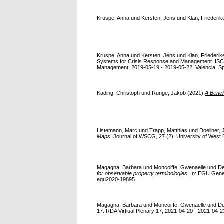
Kruspe, Anna
und
Kersten, Jens
und
Klan, Friederik
Kruspe, Anna
und
Kersten, Jens
und
Klan, Friederik
Systems for Crisis Response and Management. ISCR
Management, 2019-05-19 - 2019-05-22, Valencia, S
Käding, Christoph
und
Runge, Jakob
(2021)
A Bench
Listemann, Marc
und
Trapp, Matthias
und
Doellner,
Maps.
Journal of WSCG, 27 (2). University of West 
Magagna, Barbara
und
Moncoiffe, Gwenaelle
und
De
for observable property terminologies.
In: EGU Gener
egu2020-19895
.
Magagna, Barbara
und
Moncoiffe, Gwenaelle
und
De
17. RDA Virtiual Plenary 17, 2021-04-20 - 2021-04-23, 