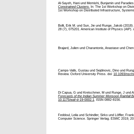
Al-Sayeh, Hani
und
Memishi, Bunjamin
und
Paradies
Constrained Clusters.
In: The 1st Workshop on Dist
1st Workshop on Distributed Infrastructure, Systems
Bollt, Erik M.
und
Sun, Jie
und
Runge, Jakob
(2018)
28 (7), 075201. American Institute of Physics (AIP). 
Brajard, Julien
und
Charantonis, Anastase
und
Chen
Camps-Valls, Gustau
und
Sejdinovic, Dino
und
Rung
Review. Oxford University Press. doi:
10.1093/nsr/
Di Capua, G
und
Kretschmer, M
und
Runge, J
und
A
Forecasts of the Indian Summer Monsoon Rainfall 
10.1175/waf-d-19-0002.1
. ISSN 0882-8156.
Feddoul, Leila
und
Schindler, Sirko
und
Löffler, Fran
Computer Science. Springer Verlag. ESWC 2019, 201