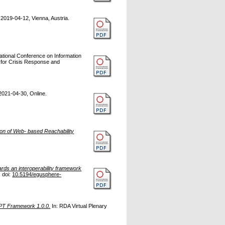
019-04-12, Vienna, Austria.
national Conference on Information
for Crisis Response and
021-04-30, Online.
ion of Web- based Reachability
rds an interoperability framework
 doi:
10.5194/egusphere-
T Framework 1.0.0.
In: RDA Virtual Plenary