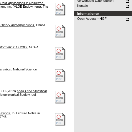
Verwendete Datenquellen
Data Applications in Resource-
Kontakt
wment Inc. (VLDB Endowment). The
Informationen
Open Access - HGF
 Theory and applications.
Chaos,
nformatics: CI 2019.
NCAR.
ervation.
National Science
u, D
(2019)
Long-Lead Statistical
teorological Society. doi:
 Graphs.
In: Lecture Notes in
9743.