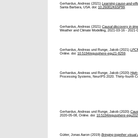
Gerhardus, Andreas
(2021)
Learning cause-and-effec
Santa Barbara, USA. doi:
10.26081/K6SP99
.
Gerhardus, Andreas
(2021)
Causal discovery in tim
Weather and Climate Modelling, 2021-03-16 - 2021-0
Gerhardus, Andreas
und
Runge, Jakob
(2021)
LPCM
Online. doi:
10.5194/egusphere-egu21-8259
.
Gerhardus, Andreas
und
Runge, Jakob
(2020)
High-
Processing Systems, NeurIPS 2020. Thirty-fourth C
Gerhardus, Andreas
und
Runge, Jakob
(2020)
Caus
2020-05-08, Online. doi:
10.5194/egusphere-egu202
Gütter, Jonas Aaron
(2019)
Bringing together visual