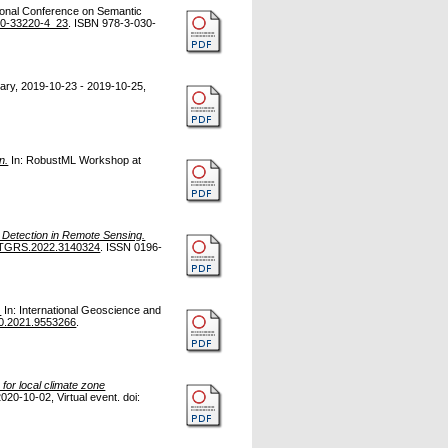
tional Conference on Semantic
30-33220-4_23
. ISBN 978-3-030-
ary, 2019-10-23 - 2019-10-25,
n.
In: RobustML Workshop at
n Detection in Remote Sensing.
/TGRS.2022.3140324
. ISSN 0196-
.
In: International Geoscience and
0.2021.9553266
.
 for local climate zone
0-10-02, Virtual event. doi: