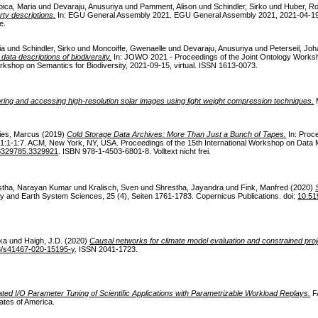
oica, Maria
und
Devaraju, Anusuriya
und
Pamment, Alison
und
Schindler, Sirko
und
Huber, Ro
ty descriptions.
In: EGU General Assembly 2021. EGU General Assembly 2021, 2021-04-19 - 
ne.
ia
und
Schindler, Sirko
und
Moncoiffe, Gwenaelle
und
Devaraju, Anusuriya
und
Peterseil, Jo
ata descriptions of biodiversity.
In: JOWO 2021 - Proceedings of the Joint Ontology Works
kshop on Semantics for Biodiversity, 2021-09-15, virtual. ISSN 1613-0073.
toring and accessing high-resolution solar images using light weight compression techniques.
M
ies, Marcus
(2019)
Cold Storage Data Archives: More Than Just a Bunch of Tapes.
In: Proce
1-1:7. ACM, New York, NY, USA. Proceedings of the 15th International Workshop on Dat
3329785.3329921
. ISBN 978-1-4503-6801-8. Volltext nicht frei.
stha, Narayan Kumar
und
Kralisch, Sven
und
Shrestha, Jayandra
und
Fink, Manfred
(2020)
 and Earth System Sciences, 25 (4), Seiten 1761-1783. Copernicus Publications. doi:
10.51
ika
und
Haigh, J.D.
(2020)
Causal networks for climate model evaluation and constrained proj
8/s41467-020-15195-y
. ISSN 2041-1723.
ted I/O Parameter Tuning of Scientific Applications with Parametrizable Workload Replays.
F
ates of America.