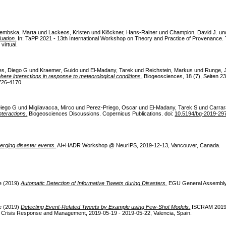
embska, Marta
und
Lackeos, Kristen
und
Klöckner, Hans-Rainer
und
Champion, David J.
un
uation.
In: TaPP 2021 - 13th International Workshop on Theory and Practice of Provenance. 
irtual.
les, Diego G
und
Kraemer, Guido
und
El-Madany, Tarek
und
Reichstein, Markus
und
Runge, 
re interactions in response to meteorological conditions.
Biogeosciences, 18 (7), Seiten 2
726-4170.
Diego G
und
Migliavacca, Mirco
und
Perez-Priego, Oscar
und
El-Madany, Tarek S
und
Carrar
teractions.
Biogeosciences Discussions. Copernicus Publications. doi:
10.5194/bg-2019-29
erging disaster events.
AI+HADR Workshop @ NeurIPS, 2019-12-13, Vancouver, Canada.
e
(2019)
Automatic Detection of Informative Tweets during Disasters.
EGU General Assembly 
e
(2019)
Detecting Event-Related Tweets by Example using Few-Shot Models.
ISCRAM 2019 
r Crisis Response and Management, 2019-05-19 - 2019-05-22, Valencia, Spain.