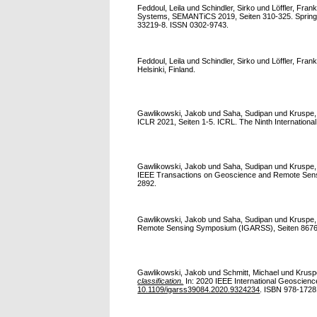
Feddoul, Leila
und
Schindler, Sirko
und
Löffler, Fran
Systems, SEMANTiCS 2019, Seiten 310-325. Spring
33219-8. ISSN 0302-9743.
Feddoul, Leila
und
Schindler, Sirko
und
Löffler, Fran
Helsinki, Finland.
Gawlikowski, Jakob
und
Saha, Sudipan
und
Kruspe,
ICLR 2021, Seiten 1-5. ICRL. The Ninth Internationa
Gawlikowski, Jakob
und
Saha, Sudipan
und
Kruspe,
IEEE Transactions on Geoscience and Remote Sensing,
2892.
Gawlikowski, Jakob
und
Saha, Sudipan
und
Kruspe,
Remote Sensing Symposium (IGARSS), Seiten 8676-8
Gawlikowski, Jakob
und
Schmitt, Michael
und
Krusp
classification.
In: 2020 IEEE International Geoscien
10.1109/igarss39084.2020.9324234
. ISBN 978-1728