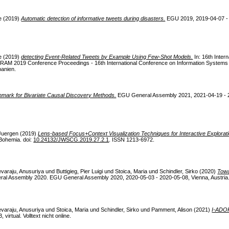
e
(2019)
Automatic detection of informative tweets during disasters.
EGU 2019, 2019-04-07 - 2
e
(2019)
detecting Event-Related Tweets by Example Using Few-Shot Models.
In: 16th Inter
AM 2019 Conference Proceedings - 16th International Conference on Information Systems 
panien.
mark for Bivariate Causal Discovery Methods.
EGU General Assembly 2021, 2021-04-19 - 2
 Juergen
(2019)
Lens-based Focus+Context Visualization Techniques for Interactive Explorat
Bohemia. doi:
10.24132/JWSCG.2019.27.2.1
. ISSN 1213-6972.
varaju, Anusuriya
und
Buttigieg, Pier Luigi
und
Stoica, Maria
und
Schindler, Sirko
(2020)
Towa
al Assembly 2020. EGU General Assembly 2020, 2020-05-03 - 2020-05-08, Vienna, Austria.
varaju, Anusuriya
und
Stoica, Maria
und
Schindler, Sirko
und
Pamment, Alison
(2021)
I-ADOP
virtual. Volltext nicht online.