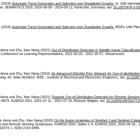
k
(2019)
Automatic Facet Generation and Selection over Knowledge Graphs.
In: 15th Interna
er. SEMANTiCS 2019, 2019-09-09 - 2019-09-12, Karlsruhe, Germany. doi:
10.1007/978-3-0
k
(2019)
Automatic Facet Generation and Selection over Knowledge Graphs.
RDA's 14th Plen
 Anna
und
Zhu, Xiao Xiang
(2021)
Out-of-Distribution Detection in Satellite Image Classificatio
l Conference on Learning Representations, 2021-05-03 - 2021-05-07, Virtual event.
 Anna
und
Zhu, Xiao Xiang
(2022)
An Advanced Dirichlet Prior Network for Out-of-distributio
 60, Seite 5616819. IEEE - Institute of Electrical and Electronics Engineers. doi:
10.1109
 Anna
und
Zhu, Xiao Xiang
(2021)
Towards Out-of-Distribution Detection for Remote Sensing
679. IGARSS 2021, 2021-07-11 - 2021-07-16, Brüssel, Belgien. doi:
10.1109/IGARSS4772
e, Anna
und
Zhu, Xiao Xiang
(2020)
On the fusion strategies of Sentinel-1 and Sentinel-2 data
ce and Remote Sensing Symposium, IGARSS 2020, Seiten 1-4. IGARSS 2020, 2020-09-26 - 202
16374-1. ISSN 2153-6996.