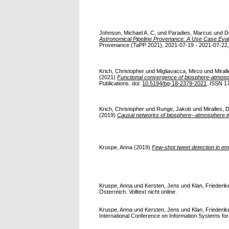
Johnson, Michael A. C.
und
Paradies, Marcus
und
D
Astronomical Pipeline Provenance: A Use Case Eval
Provenance (TaPP 2021), 2021-07-19 - 2021-07-22, v
Krich, Christopher
und
Migliavacca, Mirco
und
Miral
(2021)
Functional convergence of biosphere-atmosphe
Publications. doi:
10.5194/bg-18-2379-2021
. ISSN 1
Krich, Christopher
und
Runge, Jakob
und
Miralles, 
(2019)
Causal networks of biosphere--atmosphere in
Kruspe, Anna
(2019)
Few-shot tweet detection in em
Kruspe, Anna
und
Kersten, Jens
und
Klan, Friederik
Österreich. Volltext nicht online.
Kruspe, Anna
und
Kersten, Jens
und
Klan, Friederik
International Conference on Information Systems fo