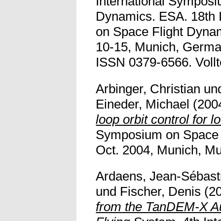
International Symposi
Dynamics. ESA. 18th 
on Space Flight Dynam
10-15, Munich, Germa
ISSN 0379-6566. Vollte
Arbinger, Christian
un
Eineder, Michael
(200
loop orbit control for l
Symposium on Space F
Oct. 2004, Munich, Mun
Ardaens, Jean-Sébast
und
Fischer, Denis
(2
from the TanDEM-X A