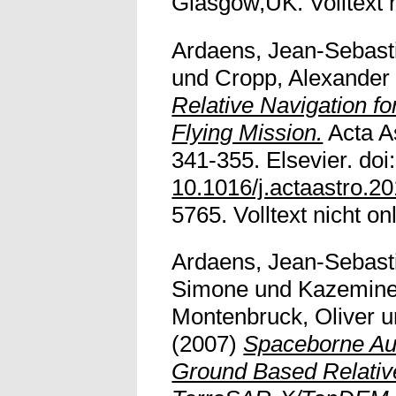
Glasgow,UK. Volltext n
Ardaens, Jean-Sebast
und
Cropp, Alexander
Relative Navigation f
Flying Mission.
Acta As
341-355. Elsevier. doi:
10.1016/j.actaastro.2
5765. Volltext nicht on
Ardaens, Jean-Sebast
Simone
und
Kazemine
Montenbruck, Oliver
u
(2007)
Spaceborne A
Ground Based Relative