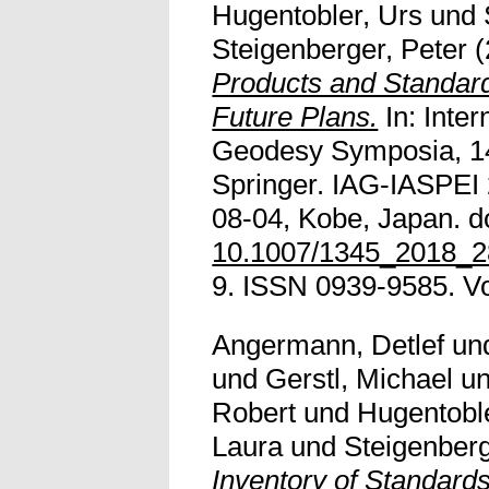
Hugentobler, Urs
und
Steigenberger, Peter
(
Products and Standard
Future Plans.
In: Inter
Geodesy Symposia, 14
Springer. IAG-IASPEI 
08-04, Kobe, Japan. do
10.1007/1345_2018_2
9. ISSN 0939-9585. Vol
Angermann, Detlef
un
und
Gerstl, Michael
u
Robert
und
Hugentoble
Laura
und
Steigenberg
Inventory of Standard