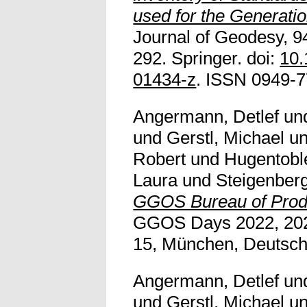
used for the Generatio
Journal of Geodesy, 94
292. Springer. doi:
10.
01434-z
. ISSN 0949-77
Angermann, Detlef
un
und
Gerstl, Michael
u
Robert
und
Hugentoble
Laura
und
Steigenberg
GGOS Bureau of Produ
GGOS Days 2022, 202
15, München, Deutsch
Angermann, Detlef
un
und
Gerstl, Michael
u