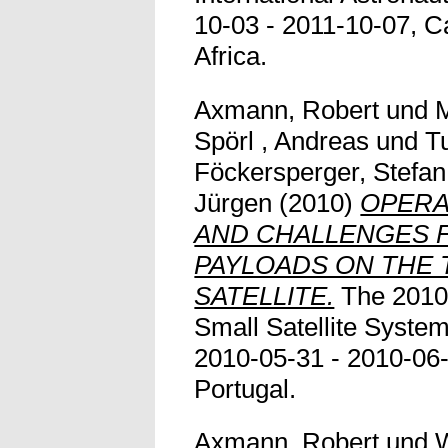
10-03 - 2011-10-07, 
Africa.
Axmann, Robert
und
M
Spörl , Andreas
und
T
Föckersperger, Stefan
Jürgen
(2010)
OPERA
AND CHALLENGES F
PAYLOADS ON THE T
SATELLITE.
The 2010
Small Satellite System
2010-05-31 - 2010-06-
Portugal.
Axmann, Robert
und
W