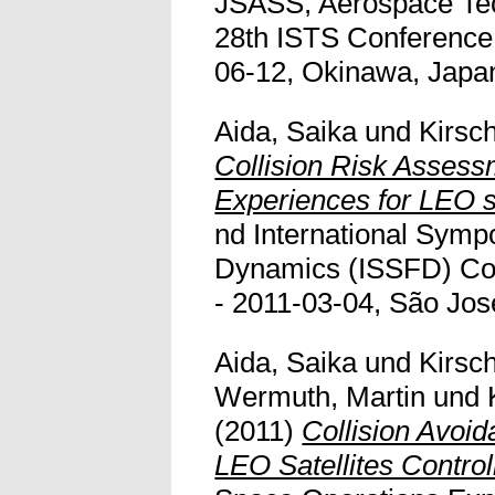
JSASS, Aerospace Te
28th ISTS Conference,
06-12, Okinawa, Japa
Aida, Saika
und
Kirsc
Collision Risk Assess
Experiences for LEO s
nd International Symp
Dynamics (ISSFD) Co
- 2011-03-04, São Jos
Aida, Saika
und
Kirsc
Wermuth, Martin
und
(2011)
Collision Avoid
LEO Satellites Contro