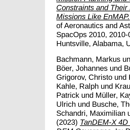
Constraints and Their
Missions Like EnMAP.
of Aeronautics and Ast
SpacOps 2010, 2010-0
Huntsville, Alabama, 
Bachmann, Markus
u
Böer, Johannes
und
B
Grigorov, Christo
und
Kahle, Ralph
und
Kra
Patrick
und
Müller, Ka
Ulrich
und
Busche, T
Schandri, Maximilian
(2023)
TanDEM-X 4D P