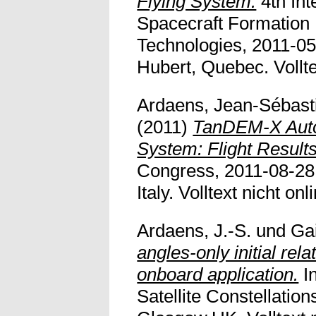
Flying System.
4th Int
Spacecraft Formation 
Technologies, 2011-05
Hubert, Quebec. Vollte
Ardaens, Jean-Sébast
(2011)
TanDEM-X Auto
System: Flight Results
Congress, 2011-08-28 
Italy. Volltext nicht onl
Ardaens, J.-S.
und
Gai
angles-only initial rela
onboard application.
In
Satellite Constellatio