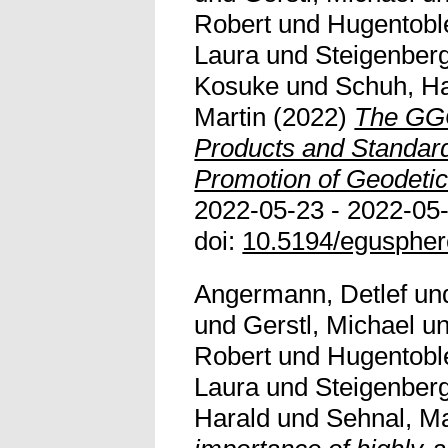
Robert
und
Hugentoble
Laura
und
Steigenberg
Kosuke
und
Schuh, Ha
Martin
(2022)
The GG
Products and Standard
Promotion of Geodetic
2022-05-23 - 2022-05-
doi:
10.5194/egusphe
Angermann, Detlef
un
und
Gerstl, Michael
u
Robert
und
Hugentoble
Laura
und
Steigenberg
Harald
und
Sehnal, Ma