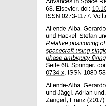
Advances in Space Res
63. Elsevier. doi:
10.10
ISSN 0273-1177. Vollte
Allende-Alba, Gerardo
und
Hackel, Stefan
un
Relative positioning of
spacecraft using singl
phase ambiguity fixing
Seite 68. Springer. do
0734-x
. ISSN 1080-537
Allende-Alba, Gerardo
und
Jäggi, Adrian
und
Zangerl, Franz
(2017