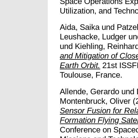
Space Operations Explo
Utilization, and Tech
Aida, Saika
und
Patze
Leushacke, Ludger
un
und
Kiehling, Reinhar
and Mitigation of Clos
Earth Orbit.
21st ISSF
Toulouse, France.
Allende, Gerardo
und
Montenbruck, Oliver
(
Sensor Fusion for Rela
Formation Flying Satell
Conference on Spacecr