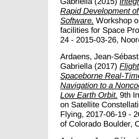
Gabriella
(2015)
Integ
Rapid Development o
Software.
Workshop o
facilities for Space 
24 - 2015-03-26, Noor
Ardaens, Jean-Sébast
Gabriella
(2017)
Fligh
Spaceborne Real-Tim
Navigation to a Nonco
Low Earth Orbit.
9th I
on Satellite Constella
Flying, 2017-06-19 - 2
of Colorado Boulder, 