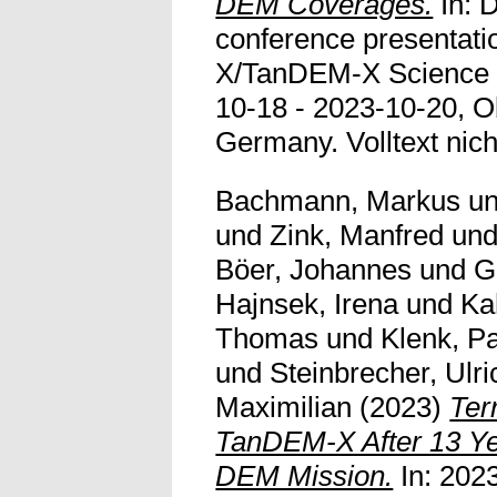
DEM Coverages.
In: 
conference presentati
X/TanDEM-X Science 
10-18 - 2023-10-20, O
Germany. Volltext nicht
Bachmann, Markus
u
und
Zink, Manfred
un
Böer, Johannes
und
G
Hajnsek, Irena
und
Ka
Thomas
und
Klenk, Pa
und
Steinbrecher, Ulri
Maximilian
(2023)
Ter
TanDEM-X After 13 Ye
DEM Mission.
In: 2023