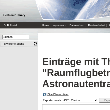
DLR Portal
Home
|
Impressum
|
Datenschutz
|
Barrierefreiheit
|
Erweiterte Suche
Einträge mit 
"Raumflugbetr
Astronautentr
Eine Ebene höher
Exportieren als