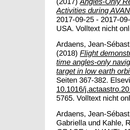
(2017)
Angles-Only Re
Activities during AVAN
2017-09-25 - 2017-09-
USA. Volltext nicht onl
Ardaens, Jean-Sébast
(2018)
Flight demonstr
time angles-only navig
target in low earth orbi
Seiten 367-382. Elsevi
10.1016/j.actaastro.2
5765. Volltext nicht on
Ardaens, Jean-Sébast
Gabriella
und
Kahle, 