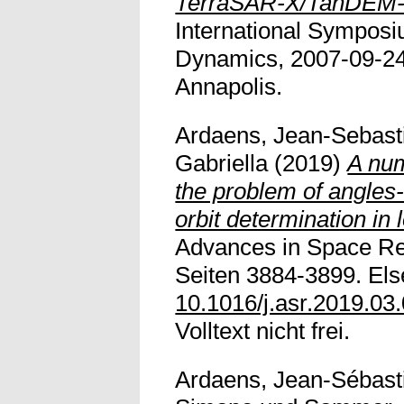
TerraSAR-X/TanDEM-
International Symposi
Dynamics, 2007-09-24
Annapolis.
Ardaens, Jean-Sebast
Gabriella
(2019)
A num
the problem of angles-o
orbit determination in 
Advances in Space Re
Seiten 3884-3899. Else
10.1016/j.asr.2019.03
Volltext nicht frei.
Ardaens, Jean-Sébast