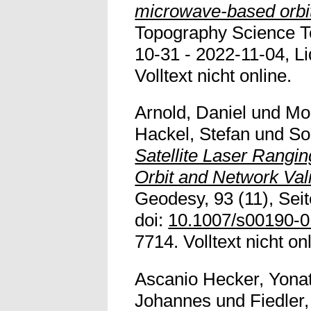
microwave-based orbit
Topography Science T
10-31 - 2022-11-04, Lid
Volltext nicht online.
Arnold, Daniel
und
Mon
Hackel, Stefan
und
So
Satellite Laser Rangin
Orbit and Network Vali
Geodesy, 93 (11), Sei
doi:
10.1007/s00190-0
7714. Volltext nicht on
Ascanio Hecker, Yona
Johannes
und
Fiedler