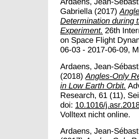
Ardaens, Jean-Sébast
Gabriella
(2017)
Angle
Determination during
Experiment.
26th Inte
on Space Flight Dyna
06-03 - 2017-06-09, 
Ardaens, Jean-Sébast
(2018)
Angles-Only Re
in Low Earth Orbit.
Adv
Research, 61 (11), Sei
doi:
10.1016/j.asr.201
Volltext nicht online.
Ardaens, Jean-Sébast