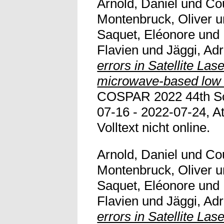
Arnold, Daniel
und
Cou
Montenbruck, Oliver
u
Saquet, Eléonore
und
Flavien
und
Jäggi, Adr
errors in Satellite Las
microwave-based low E
COSPAR 2022 44th Sci
07-16 - 2022-07-24, A
Volltext nicht online.
Arnold, Daniel
und
Cou
Montenbruck, Oliver
u
Saquet, Eléonore
und
Flavien
und
Jäggi, Adr
errors in Satellite Las