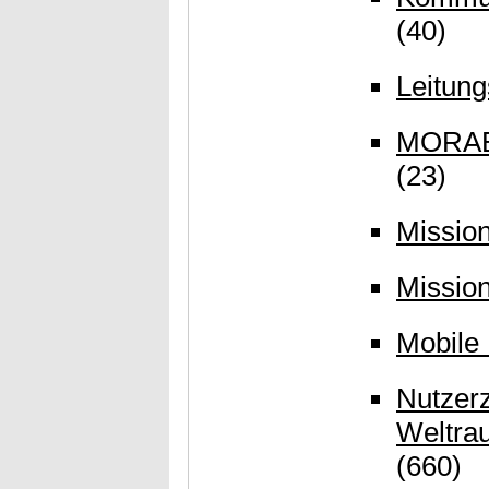
(40)
Leitun
MORABA
(23)
Mission
Missio
Mobile
Nutzerz
Weltra
(660)