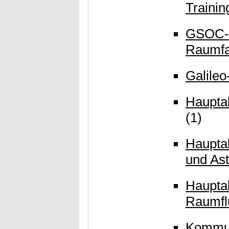
Trainin
GSOC-
Raumfa
Galileo
Hauptab
(1)
Haupta
und As
Haupta
Raumfl
Kommun