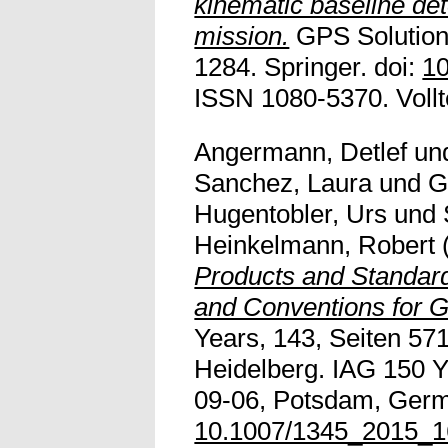
kinematic baseline de
mission.
GPS Solutions
1284. Springer. doi:
10
ISSN 1080-5370. Vollte
Angermann, Detlef
un
Sanchez, Laura
und
G
Hugentobler, Urs
und
Heinkelmann, Robert
Products and Standard
and Conventions for 
Years, 143, Seiten 571
Heidelberg. IAG 150 Y
09-06, Potsdam, Germ
10.1007/1345_2015_1