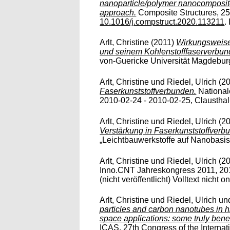
nanoparticle/polymer nanocomposite
approach.
Composite Structures, 258
10.1016/j.compstruct.2020.113211
.
Arlt, Christine
(2011)
Wirkungsweise
und seinem Kohlenstofffaserverbun
von-Guericke Universität Magdeburg.
Arlt, Christine
und
Riedel, Ulrich
(2
Faserkunststoffverbunden.
National
2010-02-24 - 2010-02-25, Clausthal-Z
Arlt, Christine
und
Riedel, Ulrich
(2
Verstärkung in Faserkunststoffverb
„Leichtbauwerkstoffe auf Nanobasis“
Arlt, Christine
und
Riedel, Ulrich
(2
Inno.CNT Jahreskongress 2011, 201
(nicht veröffentlicht) Volltext nicht on
Arlt, Christine
und
Riedel, Ulrich
un
particles and carbon nanotubes in 
space applications: some truly ben
ICAS, 27th Congress of the Internat