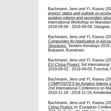
Bachmann, Jens
und
YI, Xiaosu
(2
project: status and outlook on ecol
aviation interior and secondary stru
International Workshop on Manufact
2018-09-06 - 2018-09-09, Glasgow,
Bachmann, Jens
und
YI, Xiaosu
(2
Composites for Application in Aircra
Structures.
Tandem Aerodays 2019, 
Bukarest, Rumänien.
Bachmann, Jens
und
YI, Xiaosu
(2
EU-China Project.
3rd International 
2019-09-02 - 2019-09-05, Funchal, 
Bachmann, Jens
und
YI, Xiaosu
(2
COMPOSITES for Aviation Interior 
2nd International Conference on Ma
2019-11-18 - 2019-11-19, Amsterda
Bachmann, Jens
und
YI, Xiaosu
(2
China Project.
In: European Confere