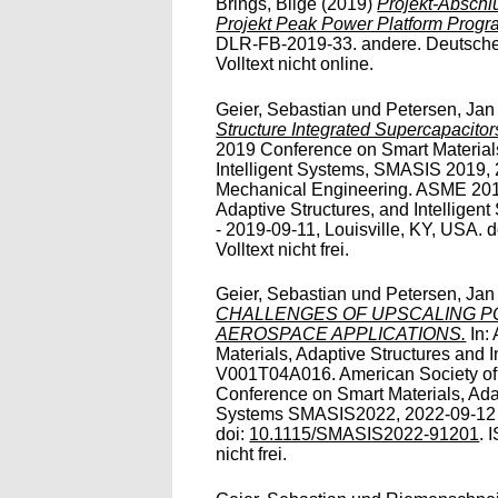
Brings, Bilge
(2019)
Projekt-Absch
Projekt Peak Power Platform Progr
DLR-FB-2019-33. andere. Deutsches
Volltext nicht online.
Geier, Sebastian
und
Petersen, Jan
Structure Integrated Supercapacitor
2019 Conference on Smart Materials
Intelligent Systems, SMASIS 2019, 
Mechanical Engineering. ASME 201
Adaptive Structures, and Intellig
- 2019-09-11, Louisville, KY, USA. d
Volltext nicht frei.
Geier, Sebastian
und
Petersen, Jan
CHALLENGES OF UPSCALING 
AEROSPACE APPLICATIONS.
In:
Materials, Adaptive Structures and
V001T04A016. American Society of
Conference on Smart Materials, Adap
Systems SMASIS2022, 2022-09-12 -
doi:
10.1115/SMASIS2022-91201
. 
nicht frei.