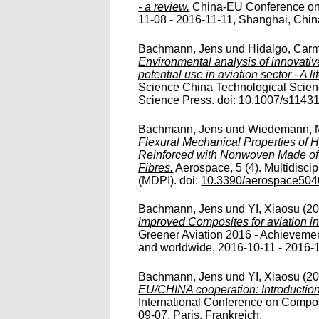
- a review.
China-EU Conference on 
11-08 - 2016-11-11, Shanghai, China.
Bachmann, Jens
und
Hidalgo, Car
Environmental analysis of innovati
potential use in aviation sector - A 
Science China Technological Scienc
Science Press. doi:
10.1007/s11431
Bachmann, Jens
und
Wiedemann, M
Flexural Mechanical Properties of
Reinforced with Nonwoven Made of
Fibres.
Aerospace, 5 (4). Multidiscipl
(MDPI). doi:
10.3390/aerospace50
Bachmann, Jens
und
YI, Xiaosu
(2
improved Composites for aviation in
Greener Aviation 2016 - Achievemen
and worldwide, 2016-10-11 - 2016-1
Bachmann, Jens
und
YI, Xiaosu
(2
EU/CHINA cooperation: Introduction
International Conference on Compos
09-07, Paris, Frankreich.