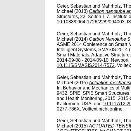
Geier, Sebastian
und
Mahrholz, Tho
Michael
(2013)
Carbon nanotube arr
Structures, 22, Seiten 1-7. Institute
10.1088/0964-1726/22/9/094003
. I
Geier, Sebastian
und
Mahrholz, Tho
Michael
(2014)
Carbon Nanotube Str
ASME 2014 Conference on Smart Mat
Intelligent Systems, SMASIS 2014
Smart Materials, Adaptive Structur
2014-09-08 - 2014-09-10, Newport, 
10.1115/SMASIS2014-7572
. Vollte
Geier, Sebastian
und
Mahrholz, Tho
Michael
(2015)
Actuation-mechanis
In: Behavior and Mechanics of Mult
9432. SPIE. SPIE Smart Structures 
and Health Monitoring, 2015, 2015-
Kalifornien, USA. doi:
10.1117/12.
0277-786X. Volltext nicht online.
Geier, Sebastian
und
Mahrholz, Tho
Michael
(2015)
ACTUATED TENSI