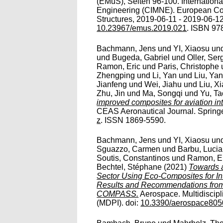
(EMuS), Seiten 96-100. Internationa
Engineering (CIMNE). European Con
Structures, 2019-06-11 - 2019-06-12
10.23967/emus.2019.021
. ISBN 97
Bachmann, Jens
und
YI, Xiaosu
un
und
Bugeda, Gabriel
und
Oller, Ser
Ramon, Eric
und
Paris, Christophe
Zhengping
und
Li, Yan
und
Liu, Ya
Jianfeng
und
Wei, Jiahu
und
Liu, X
Zhu, Jin
und
Ma, Songqi
und
Yu, Ta
improved composites for aviation int
CEAS Aeronautical Journal. Springe
z
. ISSN 1869-5590.
Bachmann, Jens
und
YI, Xiaosu
un
Sguazzo, Carmen
und
Barbu, Lucia
Soutis, Constantinos
und
Ramon, E
Bechtel, Stéphane
(2021)
Towards a
Sector Using Eco-Composites for In
Results and Recommendations from
COMPASS.
Aerospace. Multidiscipli
(MDPI). doi:
10.3390/aerospace80