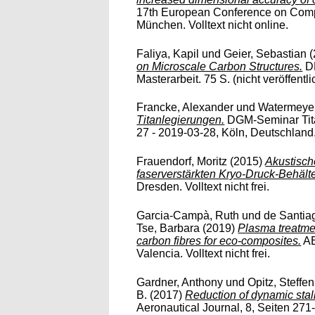
17th European Conference on Compo
München. Volltext nicht online.
Faliya, Kapil
und
Geier, Sebastian
(
on Microscale Carbon Structures.
DL
Masterarbeit. 75 S. (nicht veröffentlic
Francke, Alexander
und
Watermeyer
Titanlegierungen.
DGM-Seminar Tita
27 - 2019-03-28, Köln, Deutschland
Frauendorf, Moritz
(2015)
Akustisc
faserverstärkten Kryo-Druck-Behälte
Dresden. Volltext nicht frei.
Garcia-Campà, Ruth
und
de Santia
Tse, Barbara
(2019)
Plasma treatme
carbon fibres for eco-composites.
AE
Valencia. Volltext nicht frei.
Gardner, Anthony
und
Opitz, Steffen
B.
(2017)
Reduction of dynamic stall
Aeronautical Journal, 8, Seiten 271-