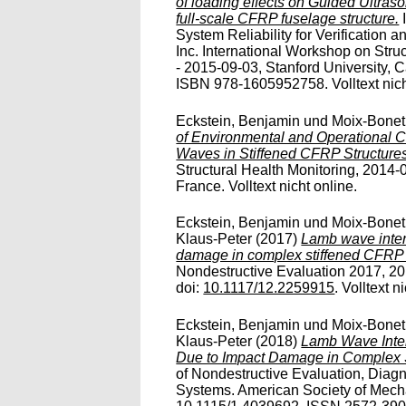
of loading effects on Guided Ultr
full-scale CFRP fuselage structure.
I
System Reliability for Verification
Inc. International Workshop on Stru
- 2015-09-03, Stanford University, C
ISBN 978-1605952758. Volltext nich
Eckstein, Benjamin
und
Moix-Bonet
of Environmental and Operational C
Waves in Stiffened CFRP Structures
Structural Health Monitoring, 2014-
France. Volltext nicht online.
Eckstein, Benjamin
und
Moix-Bonet
Klaus-Peter
(2017)
Lamb wave inter
damage in complex stiffened CFRP s
Nondestructive Evaluation 2017, 20
doi:
10.1117/12.2259915
. Volltext n
Eckstein, Benjamin
und
Moix-Bonet
Klaus-Peter
(2018)
Lamb Wave Inte
Due to Impact Damage in Complex S
of Nondestructive Evaluation, Diag
Systems. American Society of Mech