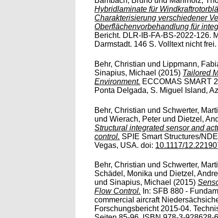
Bambach, Bruno
und
Mahrholz, Tho
Hybridlaminate für Windkraftrotorbl
Charakterisierung verschiedener Ve
Oberflächenvorbehandlung für integr
Bericht. DLR-IB-FA-BS-2022-126. M
Darmstadt. 146 S. Volltext nicht frei.
Behr, Christian
und
Lippmann, Fabi
Sinapius, Michael
(2015)
Tailored M
Environment.
ECCOMAS SMART 2015
Ponta Delgada, S. Miguel Island, Azor
Behr, Christian
und
Schwerter, Mart
und
Wierach, Peter
und
Dietzel, An
Structural integrated sensor and act
control.
SPIE Smart Structures/NDE,
Vegas, USA. doi:
10.1117/12.2219
Behr, Christian
und
Schwerter, Mart
Schädel, Monika
und
Dietzel, Andr
und
Sinapius, Michael
(2015)
Senso
Flow Control.
In: SFB 880 - Fundament
commercial aircraft Niedersächsiche
Forschungsbericht 2015-04. Techni
Seiten 85-96. ISBN 978-3-928628-67-9