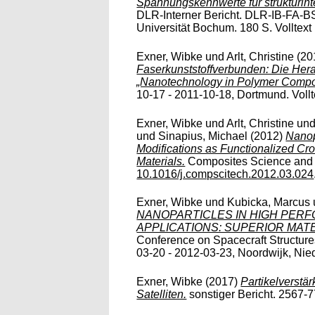
Spannungskennwerte für strukturint
DLR-Interner Bericht. DLR-IB-FA-BS
Universität Bochum. 180 S. Volltext n
Exner, Wibke
und
Arlt, Christine
(20
Faserkunststoffverbunden: Die Herau
„Nanotechnology in Polymer Compo
10-17 - 2011-10-18, Dortmund. Vollte
Exner, Wibke
und
Arlt, Christine
un
und
Sinapius, Michael
(2012)
Nanop
Modifications as Functionalized Cr
Materials.
Composites Science and T
10.1016/j.compscitech.2012.03.024
Exner, Wibke
und
Kubicka, Marcus
NANOPARTICLES IN HIGH PER
APPLICATIONS: SUPERIOR MAT
Conference on Spacecraft Structures
03-20 - 2012-03-23, Noordwijk, Niede
Exner, Wibke
(2017)
Partikelverstä
Satelliten.
sonstiger Bericht. 2567-77