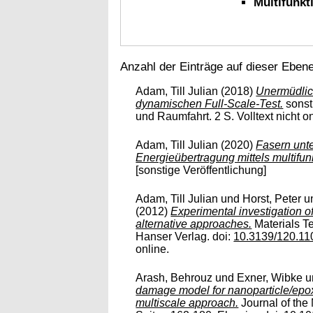
Multifunkt
Anzahl der Einträge auf dieser Eben
Adam, Till Julian
(2018)
Unermüdlich
dynamischen Full-Scale-Test.
sonst
und Raumfahrt. 2 S. Volltext nicht on
Adam, Till Julian
(2020)
Fasern unt
Energieübertragung mittels multifun
[sonstige Veröffentlichung]
Adam, Till Julian
und
Horst, Peter
u
(2012)
Experimental investigation 
alternative approaches.
Materials Te
Hanser Verlag. doi:
10.3139/120.11
online.
Arash, Behrouz
und
Exner, Wibke
u
damage model for nanoparticle/epoxy
multiscale approach.
Journal of the