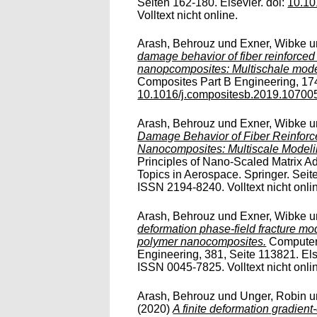
Seiten 162-180. Elsevier. doi:
10.10
Volltext nicht online.
Arash, Behrouz
und
Exner, Wibke
u
damage behavior of fiber reinforced 
nanopcomposites: Multischale model
Composites Part B Engineering, 174 
10.1016/j.compositesb.2019.10700
Arash, Behrouz
und
Exner, Wibke
u
Damage Behavior of Fiber Reinforc
Nanocomposites: Multiscale Modeli
Principles of Nano-Scaled Matrix A
Topics in Aerospace. Springer. Sei
ISSN 2194-8240. Volltext nicht onli
Arash, Behrouz
und
Exner, Wibke
u
deformation phase-field fracture mod
polymer nanocomposites.
Computer 
Engineering, 381, Seite 113821. Els
ISSN 0045-7825. Volltext nicht onli
Arash, Behrouz
und
Unger, Robin
u
(2020)
A finite deformation gradie