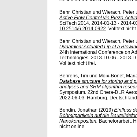
Behr, Christian
und
Wierach, Peter
Active Flow Control via Piezo-Actuate
SciTech 2014, 2014-01-13 - 2014-01
10.2514/6.2014-0922
. Volltext nicht 
Behr, Christian
und
Wierach, Peter
Dynamical Actuated Lip at a Blowing 
24th International Conference on Ad
Technologies, 2013-10-06 - 2013-10-
Volltext nicht frei.
Behrens, Tim
und
Moix-Bonet, Mari
Database structure for storing and
analyses and SHM algorithm resear
Symposium. 22nd Onera-DLR Aeros
2022-06-03, Hamburg, Deutschland. (
Bendin, Jonathan
(2019)
Einfluss d
Böhmitpartikeln auf die Bauteildefo
Nanokompositen.
Bachelorarbeit, H
nicht online.