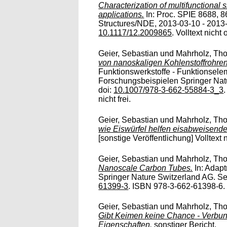
Characterization of multifunctional 
applications.
In: Proc. SPIE 8688, 
Structures/NDE, 2013-03-10 - 2013
10.1117/12.2009865
. Volltext nicht 
Geier, Sebastian
und
Mahrholz, Tho
von nanoskaligen Kohlenstoffrohren
Funktionswerkstoffe - Funktionseleme
Forschungsbeispielen Springer Nat
doi:
10.1007/978-3-662-55884-3_3
nicht frei.
Geier, Sebastian
und
Mahrholz, Tho
wie Eiswürfel helfen eisabweisende
[sonstige Veröffentlichung] Volltext n
Geier, Sebastian
und
Mahrholz, Tho
Nanoscale Carbon Tubes.
In: Adapt
Springer Nature Switzerland AG. Se
61399-3
. ISBN 978-3-662-61398-6. V
Geier, Sebastian
und
Mahrholz, Tho
Gibt Keimen keine Chance - Verbund
Eigenschaften.
sonstiger Bericht.