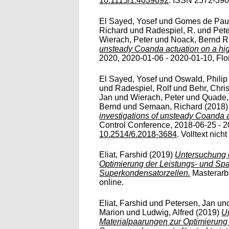
10.1115/1.4039692
. ISSN 2572-3901
El Sayed, Yosef
und
Gomes de Pau
Richard
und
Radespiel, R.
und
Pete
Wierach, Peter
und
Noack, Bernd R
unsteady Coanda actuation on a high-
2020, 2020-01-06 - 2020-01-10, Flor
El Sayed, Yosef
und
Oswald, Philip
und
Radespiel, Rolf
und
Behr, Chris
Jan
und
Wierach, Peter
und
Quade,
Bernd
und
Semaan, Richard
(2018
investigations of unsteady Coanda ac
Control Conference, 2018-06-25 - 20
10.2514/6.2018-3684
. Volltext nicht
Eliat, Farshid
(2019)
Untersuchung 
Optimierung der Leistungs- und Spa
Superkondensatorzellen.
Masterarbe
online.
Eliat, Farshid
und
Petersen, Jan
un
Marion
und
Ludwig, Alfred
(2019)
U
Materialpaarungen zur Optimierung 