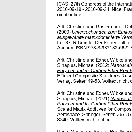
ICAS, 27th Congress of the Internat
2010-09-19 - 2010-09-24, Nice, Fra
nicht online.
Arlt, Christine
und
Röstermundt, Dir
(2009)
Untersuchungen zum Einflus
ausgewählte matrixdominierte Verb
In: DGLR Bericht. Deutscher Luft-
Aachen. ISBN 978-3-932182-66-9. Vo
Arlt, Christine
und
Exner, Wibke
un
Sinapius, Michael
(2012)
Nanoscale
Polymer and its Carbon Fiber Reinf
Efficient Composite Structures Rese
Verlag. Seiten 49-58. Volltext nicht 
Arlt, Christine
und
Exner, Wibke
un
Sinapius, Michael
(2021)
Nanoscale
Polymer and Its Carbon Fiber Reinfo
Scaled Matrix Additives for Composi
Aerospace. Springer. Seiten 367-3
8240. Volltext nicht online.
Bach, Martin
und
Aurore, Pouilly
un