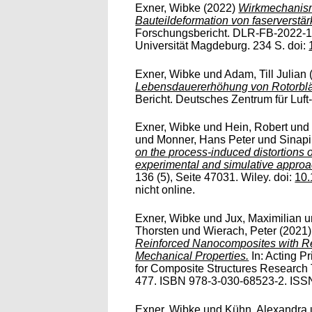
Exner, Wibke
(2022)
Wirkmechanisme
Bauteildeformation von faserverstär
Forschungsbericht. DLR-FB-2022-13.
Universität Magdeburg. 234 S. doi:
Exner, Wibke
und
Adam, Till Julian
Lebensdauererhöhung von Rotorblät
Bericht. Deutsches Zentrum für Luft-
Exner, Wibke
und
Hein, Robert
un
und
Monner, Hans Peter
und
Sinapi
on the process-induced distortions o
experimental and simulative approa
136 (5), Seite 47031. Wiley. doi:
10.
nicht online.
Exner, Wibke
und
Jux, Maximilian
u
Thorsten
und
Wierach, Peter
(2021
Reinforced Nanocomposites with Res
Mechanical Properties.
In: Acting P
for Composite Structures Research 
477. ISBN 978-3-030-68523-2. ISSN 
Exner, Wibke
und
Kühn, Alexandra