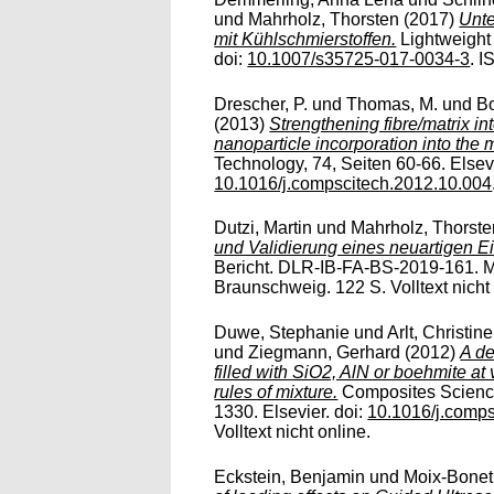
und
Mahrholz, Thorsten
(2017)
Unt
mit Kühlschmierstoffen.
Lightweight 
doi:
10.1007/s35725-017-0034-3
. I
Drescher, P.
und
Thomas, M.
und
Bo
(2013)
Strengthening fibre/matrix in
nanoparticle incorporation into the m
Technology, 74, Seiten 60-66. Elsevi
10.1016/j.compscitech.2012.10.004
Dutzi, Martin
und
Mahrholz, Thorste
und Validierung eines neuartigen E
Bericht. DLR-IB-FA-BS-2019-161. Ma
Braunschweig. 122 S. Volltext nicht 
Duwe, Stephanie
und
Arlt, Christine
und
Ziegmann, Gerhard
(2012)
A de
filled with SiO2, AlN or boehmite at
rules of mixture.
Composites Science
1330. Elsevier. doi:
10.1016/j.comps
Volltext nicht online.
Eckstein, Benjamin
und
Moix-Bonet