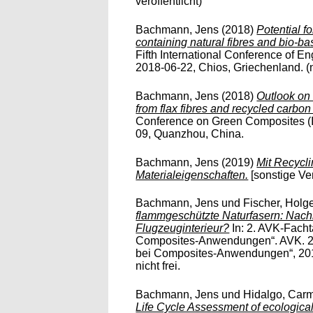
veröffentlicht)
Bachmann, Jens
(2018)
Potential f
containing natural fibres and bio-b
Fifth International Conference of En
2018-06-22, Chios, Griechenland. (nic
Bachmann, Jens
(2018)
Outlook on 
from flax fibres and recycled carbon 
Conference on Green Composites (I
09, Quanzhou, China.
Bachmann, Jens
(2019)
Mit Recycli
Materialeigenschaften.
[sonstige Ver
Bachmann, Jens
und
Fischer, Holg
flammgeschützte Naturfasern: Nachh
Flugzeuginterieur?
In: 2. AVK-Fach
Composites-Anwendungen“. AVK. 2
bei Composites-Anwendungen“, 2013-
nicht frei.
Bachmann, Jens
und
Hidalgo, Car
Life Cycle Assessment of ecologica