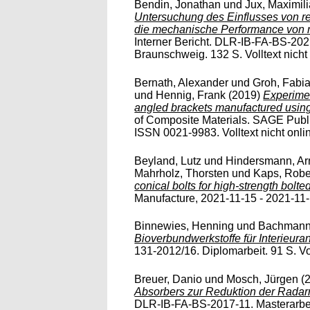
Bendin, Jonathan
und
Jux, Maximil
Untersuchung des Einflusses von r
die mechanische Performance von 
Interner Bericht. DLR-IB-FA-BS-202
Braunschweig. 132 S. Volltext nicht f
Bernath, Alexander
und
Groh, Fabi
und
Hennig, Frank
(2019)
Experimen
angled brackets manufactured using d
of Composite Materials. SAGE Publi
ISSN 0021-9983. Volltext nicht onli
Beyland, Lutz
und
Hindersmann, Ar
Mahrholz, Thorsten
und
Kaps, Robe
conical bolts for high-strength bolted
Manufacture, 2021-11-15 - 2021-11-17
Binnewies, Henning
und
Bachmann
Bioverbundwerkstoffe für Interieu
131-2012/16. Diplomarbeit. 91 S. Vol
Breuer, Danio
und
Mosch, Jürgen
(
Absorbers zur Reduktion der Radarr
DLR-IB-FA-BS-2017-11. Masterarbei