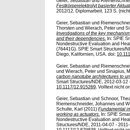
Geier, Sebastian
und
Riemenschnei
Festkörperelektrolyt basierter Aktua
2012/12. Diplomarbeit. 123 S. (nicht v
Geier, Sebastian
und
Riemenschnei
Thorsten
und
Wierach, Peter
und
Si
Investigations of the key mechanis
and their dependencies.
In: SPIE Sm
Nondestructive Evaluation and Heal
(76441G). SPIE Smart Structures/N
Diego, Kalifornien, USA. doi:
10.11
Geier, Sebastian
und
Riemenschnei
und
Wierach, Peter
und
Sinapius, M
carbon nanotube architectures to u
Smart Structures/NDE, 2012-03-12 
10.1117/12.915269
. Volltext nicht o
Geier, Sebastian
und
Schnoor, The
Riemenschneider, Johannes
und
Wi
Schulte, Karl
(2011)
Fundamental in
working as actuators.
In: SPIE Smart
Nondestructive Evaluation and Heal
Structures/NDE, 2011-04-07 - 2011-
10.1117/12.879838
. Volltext nicht o