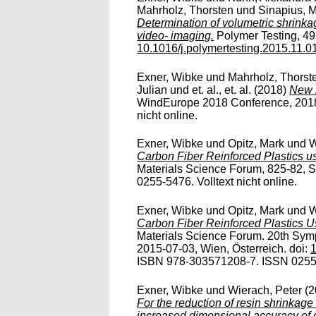
Mahrholz, Thorsten
und
Sinapius, 
Determination of volumetric shrinka
video- imaging.
Polymer Testing, 49,
10.1016/j.polymertesting.2015.11.0
Exner, Wibke
und
Mahrholz, Thorst
Julian
und
et. al., et. al.
(2018)
New m
WindEurope 2018 Conference, 2018-
nicht online.
Exner, Wibke
und
Opitz, Mark
und
W
Carbon Fiber Reinforced Plastics us
Materials Science Forum, 825-82, S
0255-5476. Volltext nicht online.
Exner, Wibke
und
Opitz, Mark
und
W
Carbon Fiber Reinforced Plastics Us
Materials Science Forum. 20th Sym
2015-07-03, Wien, Österreich. doi:
1
ISBN 978-303571208-7. ISSN 0255-54
Exner, Wibke
und
Wierach, Peter
(2
For the reduction of resin shrinkage 
increased dimensional accuracy of ca