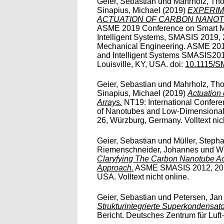
Geier, Sebastian
und
Mahrholz, Tho
Sinapius, Michael
(2019)
EXPERIM
ACTUATION OF CARBON NANOT
ASME 2019 Conference on Smart Mat
Intelligent Systems, SMASIS 2019, 
Mechanical Engineering. ASME 201
and Intelligent Systems SMASIS201
Louisville, KY, USA. doi:
10.1115/S
Geier, Sebastian
und
Mahrholz, Tho
Sinapius, Michael
(2019)
Actuation
Arrays.
NT19: International Confere
of Nanotubes and Low-Dimensional 
26, Würzburg, Germany. Volltext nich
Geier, Sebastian
und
Müller, Steph
Riemenschneider, Johannes
und
Wi
Claryfying The Carbon Nanotube Ac
Approach.
ASME SMASIS 2012, 2012
USA. Volltext nicht online.
Geier, Sebastian
und
Petersen, Jan
Strukturintegrierte Superkondensator
Bericht. Deutsches Zentrum für Luft-