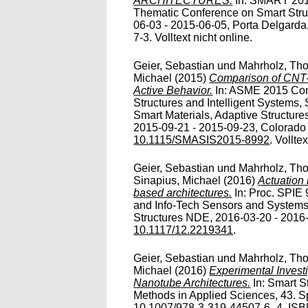
ARCHITECTURES.
In: SMART 201
Thematic Conference on Smart Stru
06-03 - 2015-06-05, Porta Delgarda
7-3. Volltext nicht online.
Geier, Sebastian
und
Mahrholz, Tho
Michael
(2015)
Comparison of CNT-
Active Behavior.
In: ASME 2015 Conf
Structures and Intelligent System
Smart Materials, Adaptive Structur
2015-09-21 - 2015-09-23, Colorado 
10.1115/SMASIS2015-8992
. Vollte
Geier, Sebastian
und
Mahrholz, Tho
Sinapius, Michael
(2016)
Actuation
based architectures.
In: Proc. SPIE
and Info-Tech Sensors and Systems
Structures NDE, 2016-03-20 - 2016-
10.1117/12.2219341
.
Geier, Sebastian
und
Mahrholz, Tho
Michael
(2016)
Experimental Invest
Nanotube Architectures.
In: Smart S
Methods in Applied Sciences, 43. Spr
10.1007/978-3-319-44507-6_4
. IS