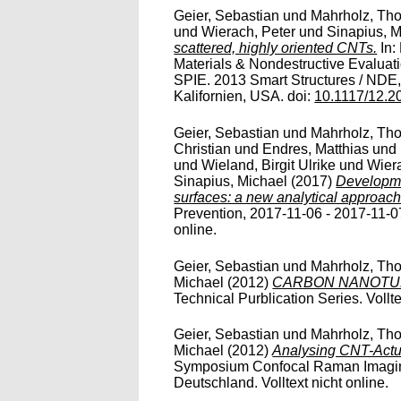
Geier, Sebastian
und
Mahrholz, Tho
und
Wierach, Peter
und
Sinapius, M
scattered, highly oriented CNTs.
In:
Materials & Nondestructive Evaluat
SPIE. 2013 Smart Structures / NDE
Kalifornien, USA. doi:
10.1117/12.
Geier, Sebastian
und
Mahrholz, Tho
Christian
und
Endres, Matthias
und
und
Wieland, Birgit Ulrike
und
Wiera
Sinapius, Michael
(2017)
Developmen
surfaces: a new analytical approach
Prevention, 2017-11-06 - 2017-11-07,
online.
Geier, Sebastian
und
Mahrholz, Tho
Michael
(2012)
CARBON NANOTU
Technical Purblication Series. Vollte
Geier, Sebastian
und
Mahrholz, Tho
Michael
(2012)
Analysing CNT-Actu
Symposium Confocal Raman Imaging
Deutschland. Volltext nicht online.