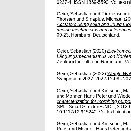
0237-4
. ISSN 1869-5590. Volltext ni
Geier, Sebastian
und
Riemenschnei
Thorsten
und
Sinapius, Michael
(20
Actuators using solid and liquid Elec
driving mechanisms and differences
09-23, Hamburg, Deutschland.
Geier, Sebastian
(2020)
Elektromech
Längungsmechanismus von Kohlens
Zentrum für Luft- und Raumfahrt. Voll
Geier, Sebastian
(2022)
Weigth Watc
Symposium 2022, 2022-12-08 - 2022-
Geier, Sebastian
und
Kintscher, Ma
und
Monner, Hans Peter
und
Wiede
characterization for morphing purpos
SPIE Smart Structures/NDE, 2012-0
10.1117/12.915240
. Volltext nicht o
Geier, Sebastian
und
Kintscher, Ma
Peter
und
Monner, Hans Peter
und