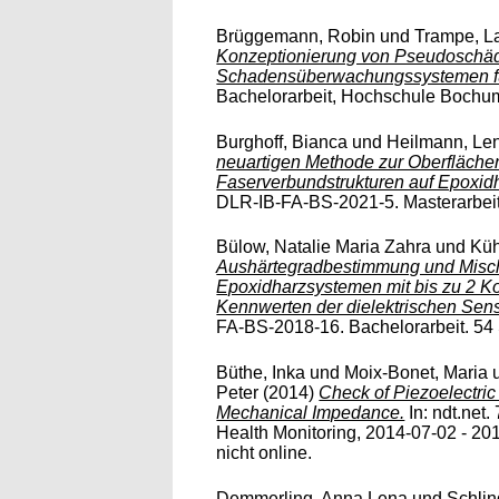
Brüggemann, Robin
und
Trampe, L
Konzeptionierung von Pseudoschäd
Schadensüberwachungssystemen fü
Bachelorarbeit, Hochschule Bochum. 
Burghoff, Bianca
und
Heilmann, Len
neuartigen Methode zur Oberfläch
Faserverbundstrukturen auf Epoxid
DLR-IB-FA-BS-2021-5. Masterarbeit. 9
Bülow, Natalie Maria Zahra
und
Küh
Aushärtegradbestimmung und Misc
Epoxidharzsystemen mit bis zu 2 K
Kennwerten der dielektrischen Sens
FA-BS-2018-16. Bachelorarbeit. 54 S.
Büthe, Inka
und
Moix-Bonet, Maria
Peter
(2014)
Check of Piezoelectric
Mechanical Impedance.
In: ndt.net
Health Monitoring, 2014-07-02 - 201
nicht online.
Demmerling, Anna Lena
und
Schli