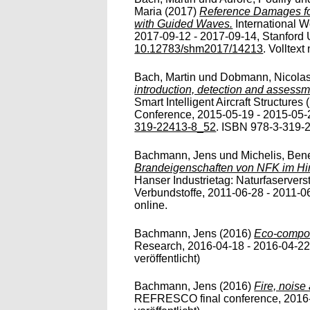
Maria
(2017)
Reference Damages for 
with Guided Waves.
International W
2017-09-12 - 2017-09-14, Stanford Un
10.12783/shm2017/14213
. Volltext
Bach, Martin
und
Dobmann, Nicola
introduction, detection and assess
Smart Intelligent Aircraft Structur
Conference, 2015-05-19 - 2015-05-
319-22413-8_52
. ISBN 978-3-319-22
Bachmann, Jens
und
Michelis, Ben
Brandeigenschaften von NFK im Hinb
Hanser Industrietag: Naturfaservers
Verbundstoffe, 2011-06-28 - 2011-06
online.
Bachmann, Jens
(2016)
Eco-compos
Research, 2016-04-18 - 2016-04-22, 
veröffentlicht)
Bachmann, Jens
(2016)
Fire, noise
REFRESCO final conference, 2016-0