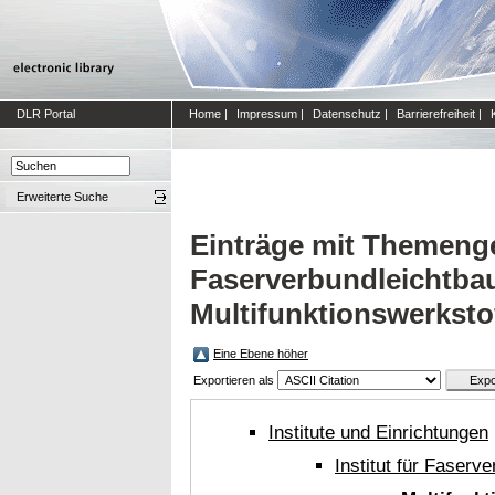
DLR Portal
Home
|
Impressum
|
Datenschutz
|
Barrierefreiheit
|
Erweiterte Suche
Einträge mit Themengeb
Faserverbundleichtba
Multifunktionswerksto
Eine Ebene höher
Exportieren als
Institute und Einrichtungen
Institut für Faserv