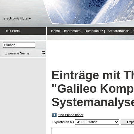
DLR Portal
Home
|
Impressum
|
Datenschutz
|
Barrierefreiheit
|
Erweiterte Suche
Einträge mit 
"Galileo Komp
Systemanalyse
Eine Ebene höher
Exportieren als