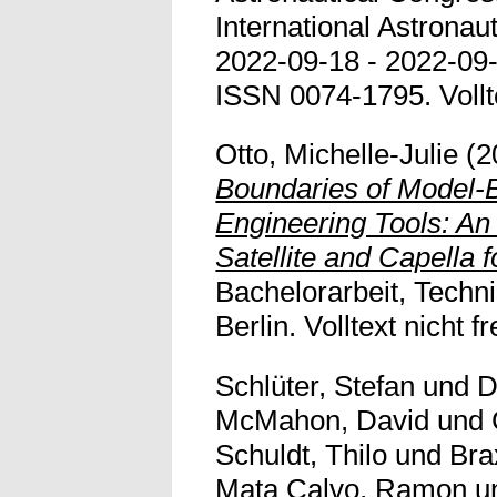
International Astronau
2022-09-18 - 2022-09-
ISSN 0074-1795. Volltex
Otto, Michelle-Julie
(2
Boundaries of Model
Engineering Tools: An 
Satellite and Capella 
Bachelorarbeit, Techni
Berlin. Volltext nicht fr
Schlüter, Stefan
und
D
McMahon, David
und
Schuldt, Thilo
und
Bra
Mata Calvo, Ramon
u