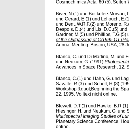
Cosmochimica Acta, 60 (5), Seiten 76
Biver, N.(1)
und
Bockelee-Morvan, D
und
Gerard, E.(1)
und
Lellouch, E.(1
und
Dent, W.R.F.(2)
und
Moreno, R.
Despois, D.(4)
und
Lis, D.C.(5)
und
Gardner, M.(5)
und
Phillips, T.G.(5)
of the Outgassing of C/1995 O1 (Ha
Annual Meeting, Boston, USA, 28 July
Blanco, C.
und
Di Martino, M.
und
F
und
Neukum, G.
(1991)
Photoelectr
Advances in Space Research, 12, Sei
Blanco, C.(1)
und
Hahn, G.
und
Lage
Savalle, R.(3)
und
Scholl, H.(3)
(19
Workshop &quot;Beginning the Spac
22, 1995. Volltext nicht online.
Blewett, D.T.(1)
und
Hawke, B.R.(1)
Hiesinger, H.
und
Neukum, G.
und
S
Multispectral Imaging Studies of L
Planetary Science Conference, Hous
online.