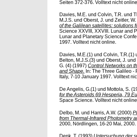
Seiten 372-376. Volltext nicht online
Davies, M.E.
und
Colvin, T.R.
und
T
M.J.S.
und
Oberst, J.
und
Zeitler, W.
of the Galilean satellites: solutions 
Science XXVIII, XXVIII. Lunar and Pl
Lunar and Planetary Science Confe
1997. Volltext nicht online.
Davies, M.E.(1)
und
Colvin, T.R.(1)
Belton, M.J.S.(3)
und
Oberst, J.
un
G. (4)
(1997)
Control Networks on the
and Shape.
In: The Three Galileo -
Italy, 7-10 January 1997. Volltext nic
De Angelis, G.(1)
und
Mottola, S.
(1
for the Asteroids 69 Hesperia, 79 
Space Science. Volltext nicht online
Delbo, M.
und
Harris, A.W.
(2000)
P
from Thermal-Infrared Photometry a
2000, Nördlingen, 16-20 Mai, 2000. V
Denk, T.
(1993)
Untersuchung der sp