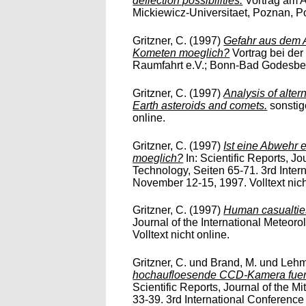
deflection possibilities.
Vortrag am 
Mickiewicz-Universitaet, Poznan, Pol
Gritzner, C.
(1997)
Gefahr aus dem A
Kometen moeglich?
Vortrag bei der
Raumfahrt e.V.; Bonn-Bad Godesberg,
Gritzner, C.
(1997)
Analysis of altern
Earth asteroids and comets.
sonstige
online.
Gritzner, C.
(1997)
Ist eine Abwehr
moeglich?
In: Scientific Reports, Jo
Technology, Seiten 65-71. 3rd Inte
November 12-15, 1997. Volltext nich
Gritzner, C.
(1997)
Human casualties
Journal of the International Meteoro
Volltext nicht online.
Gritzner, C.
und
Brand, M.
und
Lehm
hochaufloesende CCD-Kamera fuer
Scientific Reports, Journal of the M
33-39. 3rd International Conferen