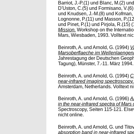
Barriot, J.-P.(1)
und
Blanc, M.(2)
un
D'Uston, C.(5)
und
Formisano, V.(6)
und
Knudsen, J.-M.(8)
und
Kofman, 
Lognonne, P.(11)
und
Masson, P.(12
und
Pinet, P.(1)
und
Pirjola, R.(15)
(
Mission.
Workshop on the Internation
Mars, Wiesbaden, 1993. Volltext nic
Beinroth, A.
und
Arnold, G.
(1994)
V
Marsoberflaeche im Wellenlaengenb
Jahrestagung der Deutschen Geophy
Tagung), Münster, 7.-11. März 1994. 
Beinroth, A.
und
Arnold, G.
(1994)
C
near-infrared imaging spectroscopy.
Amsterdam, Netherlands. Volltext ni
Beinroth, A.
und
Arnold, G.
(1996)
A
in the near-infrared spectra of Mar
Spectroscopy, Seiten 115-121. Else
nicht online.
Beinroth, A.
und
Arnold, G.
und
Tito
absorption band in near-infrared spe