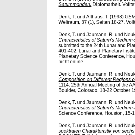
Saturnmonden.
Diplomarbeit. Volltex
Denk, T.
und
Althaus, T.
(1998)
GEM:
Weltraum, 37 (1), Seiten 18-27. Vollt
Denk, T.
und
Jaumann, R.
und
Neuk
Characteristics of Saturn's Medium-s
submitted to the 24th Lunar and Pl
401-402. Lunar and Planetary Insti
Planetary Science Conference, Hous
nicht online.
Denk, T.
und
Jaumann, R.
und
Neuk
Composition on Different Regions of 
1114. 25th Annual Meeting of the AA
Boulder, Colorado, 18-22 October 199
Denk, T.
und
Jaumann, R.
und
Neuk
Characteristics of Saturn's Medium-S
Science Conference, Houston, 15-19 
Denk, T.
und
Jaumann, R.
und
Neuk
spektralen Charakteristik von sech