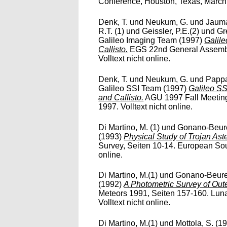
Conference, Houston, Texas, March 1
Denk, T.
und
Neukum, G.
und
Jauma
R.T. (1)
und
Geissler, P.E.(2)
und
Gr
Galileo Imaging Team
(1997)
Galil
Callisto.
EGS 22nd General Assembly,
Volltext nicht online.
Denk, T.
und
Neukum, G.
und
Pappa
Galileo SSI Team
(1997)
Galileo SS
and Callisto.
AGU 1997 Fall Meeting
1997. Volltext nicht online.
Di Martino, M. (1)
und
Gonano-Beure
(1993)
Physical Study of Trojan Ast
Survey, Seiten 10-14. European Sout
online.
Di Martino, M.(1)
und
Gonano-Beure
(1992)
A Photometric Survey of Oute
Meteors 1991, Seiten 157-160. Luna
Volltext nicht online.
Di Martino, M.(1)
und
Mottola, S.
(1