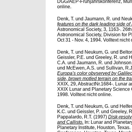
DGG/AEP-Frühjahrskonferenz, Münste
online.
Denk, T.
und
Jaumann, R.
und
Neuk
features on the dark leading side of 
Astronomical Society, 3, 1163-. 26t
Astronomical Society, Division for
Oct 31 - Nov. 4, 1994. Volltext nicht 
Denk, T.
und
Neukum, G.
und
Belto
Geissler, P.E.
und
Greeley, R.
und
H
C.A.
und
Jaumann, R.
und
Johnson,
und
McEwen, A.S.
und
Sullivan, R.
Europa's color obvserved by Galileo
side, brown motled terrain on the tra
XXIX, 29, AbstractNr.1684-. Lunar a
XXIX Lunar and Planetary Science 
1998. Volltext nicht online.
Denk, T.
und
Neukum, G.
und
Helfen
K.C.
und
Geissler, P.
und
Greeley, R
Pappalardo, R.T.
(1997)
Disk-resolv
and Callisto.
In: Lunar and Planetar
Planetary Institute, Houston, Texas