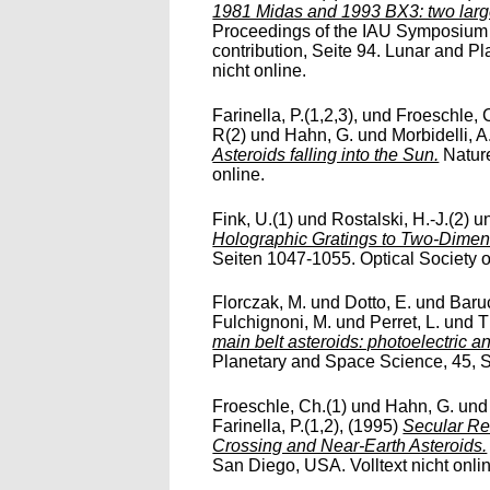
1981 Midas and 1993 BX3: two large
Proceedings of the IAU Symposium 
contribution, Seite 94. Lunar and Pla
nicht online.
Farinella, P.(1,2,3),
und
Froeschle, 
R(2)
und
Hahn, G.
und
Morbidelli, A
Asteroids falling into the Sun.
Nature
online.
Fink, U.(1)
und
Rostalski, H.-J.(2)
u
Holographic Gratings to Two-Dimen
Seiten 1047-1055. Optical Society of
Florczak, M.
und
Dotto, E.
und
Baruc
Fulchignoni, M.
und
Perret, L.
und
T
main belt asteroids: photoelectric 
Planetary and Space Science, 45, Se
Froeschle, Ch.(1)
und
Hahn, G.
un
Farinella, P.(1,2),
(1995)
Secular Re
Crossing and Near-Earth Asteroids.
San Diego, USA. Volltext nicht onli