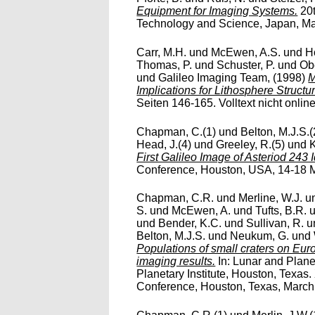
Equipment for Imaging Systems.
20t
Technology and Science, Japan, May 
Carr, M.H.
und
McEwen, A.S.
und
H
Thomas, P.
und
Schuster, P.
und
Obe
und
Galileo Imaging Team,
(1998)
M
Implications for Lithosphere Struc
Seiten 146-165. Volltext nicht online
Chapman, C.(1)
und
Belton, M.J.S.(
Head, J.(4)
und
Greeley, R.(5)
und
K
First Galileo Image of Asteriod 243 I
Conference, Houston, USA, 14-18 Ma
Chapman, C.R.
und
Merline, W.J.
u
S.
und
McEwen, A.
und
Tufts, B.R.
und
Bender, K.C.
und
Sullivan, R.
u
Belton, M.J.S.
und
Neukum, G.
und
Populations of small craters on Euro
imaging results.
In: Lunar and Plane
Planetary Institute, Houston, Texas
Conference, Houston, Texas, March 1