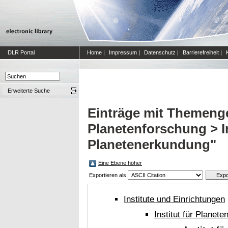
DLR Portal
Home
|
Impressum
|
Datenschutz
|
Barrierefreiheit
|
Erweiterte Suche
Einträge mit Themengeb
Planetenforschung > In
Planetenerkundung"
Eine Ebene höher
Exportieren als
Institute und Einrichtungen
Institut für Planet