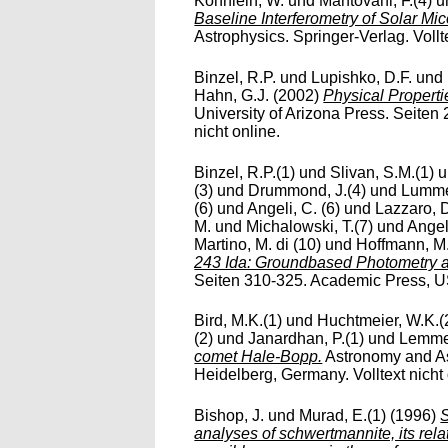
Köhnlein, W.
und
Mantovani, F.(4)
u
Baseline Interferometry of Solar Mi
Astrophysics. Springer-Verlag. Vollte
Binzel, R.P.
und
Lupishko, D.F.
und
Hahn, G.J.
(2002)
Physical Properti
University of Arizona Press. Seiten
nicht online.
Binzel, R.P.(1)
und
Slivan, S.M.(1)
u
(3)
und
Drummond, J.(4)
und
Lumme
(6)
und
Angeli, C. (6)
und
Lazzaro, D
M.
und
Michalowski, T.(7)
und
Angel
Martino, M. di (10)
und
Hoffmann, M.
243 Ida: Groundbased Photometry a
Seiten 310-325. Academic Press, USA
Bird, M.K.(1)
und
Huchtmeier, W.K.(
(2)
und
Janardhan, P.(1)
und
Lemme
comet Hale-Bopp.
Astronomy and Ast
Heidelberg, Germany. Volltext nicht 
Bishop, J.
und
Murad, E.(1)
(1996)
analyses of schwertmannite, its relat