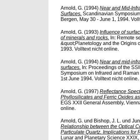
Arnold, G.
(1994)
Near and Mid-Infr
Surfaces.
Scandinavian Symposium 
Bergen, May 30 - June 1, 1994. Vollt
Arnold, G.
(1993)
Influence of surfa
of minerals and rocks.
In: Remote se
&quot;Planetology and the Origins o
1993. Volltext nicht online.
Arnold, G.
(1994)
Near and mid-infra
surfaces.
In: Proceedings of the SS
Symposium on Infrared and Raman 
1st June 1994. Volltext nicht online.
Arnold, G.
(1997)
Reflectance Spect
Phyllosilicates and Ferric Oxides as
EGS XXII General Assembly, Vienna, 
online.
Arnold, G.
und
Bishop, J. L.
und
Jun
Relationship between the Optical C
Particulate Quartz. Implications fo
Lunar and Planetary Science XXIX, X