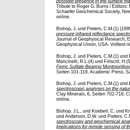
possible presence in the surface ma
Tribute to Roger G. Burns / Editor
Schaefer Geochemical Society, New 
online.
Bishop, J.
und
Pieters, C.M.(1)
(199
pressure infrared reflectance spectr
Journal of Geophysical Research, 
Geophysical Union, USA. Volltext ni
Bishop, J.
und
Pieters, C.M.(1)
und
Mancinelli, R.L.(4)
und
Fröschl, H.(5
Ferric Sulfate-Bearing Montmorillon
Seiten 101-119. Academic Press, San
Bishop, J.
und
Pieters, C.M.(1)
und
spectroscopic analyses on the nature
Clay Minerals, 6, Seiten 702-716. Cl
online.
Bishop. J.L.,
und
Koeberl, C.
und
Kr
und
Anderson, D.W.
und
Pieters, C.
spectroscopy and geochemical analy
Implications for remote sensing of t