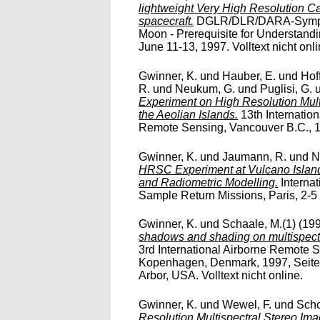
lightweight Very High Resolution 
spacecraft.
DGLR/DLR/DARA-Symposi
Moon - Prerequisite for Understandi
June 11-13, 1997. Volltext nicht onli
Gwinner, K.
und
Hauber, E.
und
Hof
R.
und
Neukum, G.
und
Puglisi, G.
Experiment on High Resolution Mul
the Aeolian Islands.
13th Internatio
Remote Sensing, Vancouver B.C., 1-3
Gwinner, K.
und
Jaumann, R.
und
N
HRSC Experiment at Vulcano Island
and Radiometric Modelling.
Interna
Sample Return Missions, Paris, 2-5 F
Gwinner, K.
und
Schaale, M.(1)
(19
shadows and shading on multispectr
3rd International Airborne Remote 
Kopenhagen, Denmark, 1997, Seiten
Arbor, USA. Volltext nicht online.
Gwinner, K.
und
Wewel, F.
und
Scho
Resolution Multispectral Stereo I