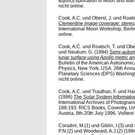
&quot;Exploration of Moon and Mars&
nicht online.
Cook, A.C.
und
Oberst, J.
und
Roats
Clementine image coverage: stereo,
International Moon Workshop, Berlin,
online.
Cook, A.C.
und
Roatsch, T.
und
Ober
und
Neukum, G.
(1994)
Semi-automa
lunar surface using Apollo metric a
Bulletin of the American Astronomica
Physics, New York, USA. 26th Annua
Planetary Sciences (DPS) Washingto
nicht online.
Cook, A.C.
und
Trauthan, F.
und
Hau
(1996)
The Solar System Informatio
International Archives of Photogra
188-193. RICS Books, Coventry, U
Austria, 8th-20th July 1996. Volltext 
Coradini, M.(1)
und
Giblin, I.(3)
und
P.N.(2)
und
Woodward, A.J.(2)
(199