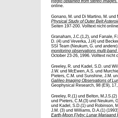
Regio obtained from stereo images.
online.
Gonano, M.
und
Di Martino, M.
und
Physical Study of Outer Belt Asteroi
Seiten 197-200. Volltext nicht online
Granaham, J.C.(1,2),
und
Fanale, F.
D. (4)
und
Veverka, J.(4)
und
Becker
SSI Team (Neukum, G. und andere)
monitoring observations multi-band
October 23-26, 1996. Volltext nicht 
Greeley, R.
und
Kadel, S.D.
und
Wil
J.W.
und
McEwen, A.S.
und
Murchie
Pieters, C.M.
und
Sunshine, J.M.
u
Galileo Imaging Observations of Lu
Geophysical Research, 98 (E9), 17,1
Greeley, R.(1)
und
Belton, M.J.S.(2)
und
Pieters, C.M.(3)
und
Neukum, G
und
Kadel, S.D.(1)
und
Robinson, M
J.M. (3)
und
Williams, D.A.(1)
(1993
Earth-Moon Flyby: Lunar Mariaand 