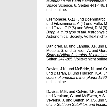
re-entering the Earth's atmosphere: 
Space Science, 6, Seiten 441-446. E
nicht online.
Cremonese, G.(1)
und
Boehnhardt, 
und
Fitzsimmons, A.(4)
und
Fulle, M
und
Tozzi, G.P.(8)
und
West, R.M.(9
Bopp: a third type of tail.
Astrophysic
Astronomical Society. Volltext nicht 
Dahlgren, M.
und
Lahulla, J.F.
und
L
Mottola, S.
und
Erikson, A.
und
Gona
Study of Hilda Asteroids. V. Lightcu
Seiten 247-285. Volltext nicht online
Davies, J.K.
und
McBride, N.
und
Gr
und
Basran, D.
und
Hudson, K.A.
u
colors of unusual minor planet 199
nicht online.
Davies, M.E.
und
Colvin, T.R.
und
O
und
Neukum, G.
und
McEwen, A.S.
Veverka, J.
und
Belton, M.J.S.
und
S
of the Galilean Satellites and Impli