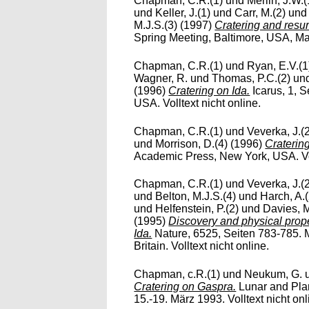
Chapman, C.R.(1)
und
Merlin, J.W.(
und
Keller, J.(1)
und
Carr, M.(2)
un
M.J.S.(3)
(1997)
Cratering and resur
Spring Meeting, Baltimore, USA, May
Chapman, C.R.(1)
und
Ryan, E.V.(1
Wagner, R.
und
Thomas, P.C.(2)
un
(1996)
Cratering on Ida.
Icarus, 1, 
USA. Volltext nicht online.
Chapman, C.R.(1)
und
Veverka, J.(
und
Morrison, D.(4)
(1996)
Craterin
Academic Press, New York, USA. Vol
Chapman, C.R.(1)
und
Veverka, J.(
und
Belton, M.J.S.(4)
und
Harch, A.(
und
Helfenstein, P.(2)
und
Davies, M
(1995)
Discovery and physical proper
Ida.
Nature, 6525, Seiten 783-785. 
Britain. Volltext nicht online.
Chapman, c.R.(1)
und
Neukum, G.
Cratering on Gaspra.
Lunar and Pla
15.-19. März 1993. Volltext nicht onl