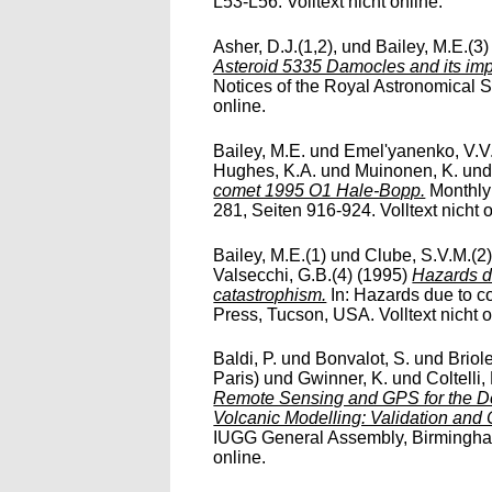
L53-L56. Volltext nicht online.
Asher, D.J.(1,2),
und
Bailey, M.E.(3)
Asteroid 5335 Damocles and its imp
Notices of the Royal Astronomical So
online.
Bailey, M.E.
und
Emel'yanenko, V.V
Hughes, K.A.
und
Muinonen, K.
un
comet 1995 O1 Hale-Bopp.
Monthly 
281, Seiten 916-924. Volltext nicht o
Bailey, M.E.(1)
und
Clube, S.V.M.(2
Valsecchi, G.B.(4)
(1995)
Hazards du
catastrophism.
In: Hazards due to c
Press, Tucson, USA. Volltext nicht o
Baldi, P.
und
Bonvalot, S.
und
Briol
Paris)
und
Gwinner, K.
und
Coltelli,
Remote Sensing and GPS for the Deri
Volcanic Modelling: Validation and
IUGG General Assembly, Birmingham,
online.