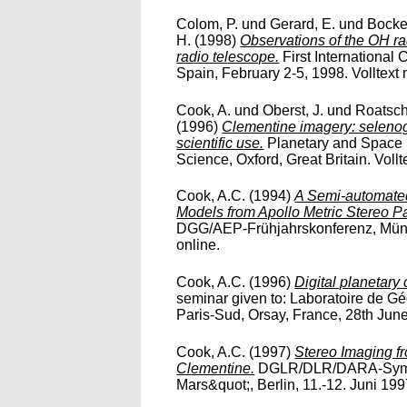
Colom, P.
und
Gerard, E.
und
Bocke
H.
(1998)
Observations of the OH r
radio telescope.
First International
Spain, February 2-5, 1998. Volltext n
Cook, A.
und
Oberst, J.
und
Roatsch
(1996)
Clementine imagery: selenog
scientific use.
Planetary and Space S
Science, Oxford, Great Britain. Vollte
Cook, A.C.
(1994)
A Semi-automated 
Models from Apollo Metric Stereo P
DGG/AEP-Frühjahrskonferenz, Münste
online.
Cook, A.C.
(1996)
Digital planetary
seminar given to: Laboratoire de G
Paris-Sud, Orsay, France, 28th June 
Cook, A.C.
(1997)
Stereo Imaging f
Clementine.
DGLR/DLR/DARA-Sympo
Mars&quot;, Berlin, 11.-12. Juni 1997