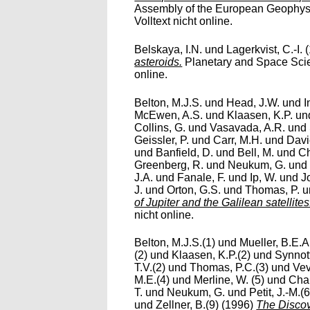
Assembly of the European Geophysic
Volltext nicht online.
Belskaya, I.N.
und
Lagerkvist, C.-I.
(
asteroids.
Planetary and Space Scien
online.
Belton, M.J.S.
und
Head, J.W.
und
I
McEwen, A.S.
und
Klaasen, K.P.
un
Collins, G.
und
Vasavada, A.R.
und
Geissler, P.
und
Carr, M.H.
und
Davi
und
Banfield, D.
und
Bell, M.
und
C
Greenberg, R.
und
Neukum, G.
un
J.A.
und
Fanale, F.
und
Ip, W.
und
J
J.
und
Orton, G.S.
und
Thomas, P.
u
of Jupiter and the Galilean satellites
nicht online.
Belton, M.J.S.(1)
und
Mueller, B.E.A
(2)
und
Klaasen, K.P.(2)
und
Synnott
T.V.(2)
und
Thomas, P.C.(3)
und
Vev
M.E.(4)
und
Merline, W. (5)
und
Cha
T.
und
Neukum, G.
und
Petit, J.-M.(6
und
Zellner, B.(9)
(1996)
The Discov