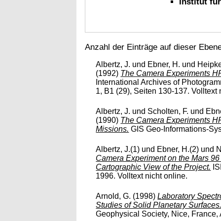
Institut f
Anzahl der Einträge auf dieser Eben
Albertz, J.
und
Ebner, H.
und
Heipke
(1992)
The Camera Experiments H
International Archives of Photogr
1, B1 (29), Seiten 130-137. Volltext 
Albertz, J.
und
Scholten, F.
und
Ebne
(1990)
The Camera Experiments H
Missions.
GIS Geo-Informations-Syste
Albertz, J.(1)
und
Ebner, H.(2)
und
N
Camera Experiment on the Mars 96 
Cartographic View of the Project.
IS
1996. Volltext nicht online.
Arnold, G.
(1998)
Laboratory Spectr
Studies of Solid Planetary Surfaces
Geophysical Society, Nice, France, A