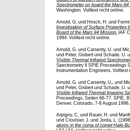
Spectrometer on board the Mars-94 
Washington. Volltext nicht online.
Arnold, G.
und
Hirsch, H.
und
Formi
Investigation of Surface Properties
Board of the Mars 94 Mission.
IAF Co
1994. Volltext nicht online.
Arnold, G.
und
Carsenty, U.
und
Mic
und
Peter, Gisbert
und
Schade, U. u
Visible Thermal Infrared Spectromet
Spectrometry II SPIE Proceedings Se
Instrumentation Engineers. Volltext 
Arnold, G.
und
Carsenty, U,,
und
Mic
und
Peter, Gisbert
und
Schade, U. u
Visible Infrared Thermal Imaging Sp
Proceedings, Seiten 66-77. SPIE, B
Denver, Colorado, 7-8 August 1996. V
Arpigny, C.
und
Rauer, H.
und
Manfr
und
Crovisier, J.
und
Jorda, L.
(199
atoms in the coma of comet Hale-B