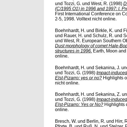
und
Tozzi, G.
und
West, R.
(1998)
D
(C/1995 O1) in 1996 and 1997: I. Pr
First International Conference on 
2-5, 1998. Volltext nicht online.
Boehnhardt, H.
und
Birkle, K.
und
F
und
Rauer, H.
und
Schulz, R.
und
S
und
West, R. European Southern Ob
Dust morphology of comet Hale-Bopp
structures in 1996.
Earth, Moon and P
online.
Boehnhardt, H.
und
Sekanina, J.
un
und
Tozzi, G.
(1998)
Impact-induced 
Elst-Pizarro: yes or no?
Highlights o
nicht online.
Boehnhardt, H.
und
Sekanina, Z.
u
und
Tozzi, G.
(1998)
Impact-induced
Elst-Pizarro: Yes or No?
Highlights o
online.
Bresch, W.
und
Berlin, R.
und
Hirr, 
Pforte, B.
und
Ruß, N.
und
Stelzer, F