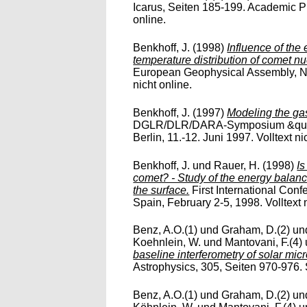
Icarus, Seiten 185-199. Academic Pr
online.
Benkhoff, J.
(1998)
Influence of the
temperature distribution of comet nu
European Geophysical Assembly, Nic
nicht online.
Benkhoff, J.
(1997)
Modeling the gas
DGLR/DLR/DARA-Symposium &quot;
Berlin, 11.-12. Juni 1997. Volltext ni
Benkhoff, J.
und
Rauer, H.
(1998)
I
comet? - Study of the energy balance
the surface.
First International Con
Spain, February 2-5, 1998. Volltext n
Benz, A.O.(1)
und
Graham, D.(2)
un
Koehnlein, W.
und
Mantovani, F.(4)
baseline interferometry of solar mic
Astrophysics, 305, Seiten 970-976. S
Benz, A.O.(1)
und
Graham, D.(2)
un