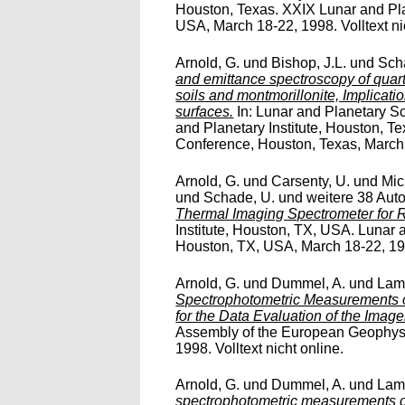
Houston, Texas. XXIX Lunar and Pl
USA, March 18-22, 1998. Volltext ni
Arnold, G.
und
Bishop, J.L.
und
Sch
and emittance spectroscopy of quartz
soils and montmorillonite, Implicati
surfaces.
In: Lunar and Planetary Sc
and Planetary Institute, Houston, T
Conference, Houston, Texas, March 1
Arnold, G.
und
Carsenty, U.
und
Mic
und
Schade, U. und weitere 38 Aut
Thermal Imaging Spectrometer for
Institute, Houston, TX, USA. Lunar
Houston, TX, USA, March 18-22, 1996
Arnold, G.
und
Dummel, A.
und
Lam
Spectrophotometric Measurements o
for the Data Evaluation of the Image
Assembly of the European Geophysic
1998. Volltext nicht online.
Arnold, G.
und
Dummel, A.
und
Lam
spectrophotometric measurements of