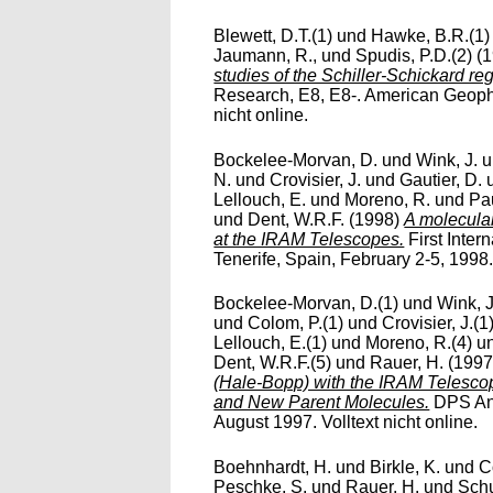
Blewett, D.T.(1)
und
Hawke, B.R.(1)
Jaumann, R.,
und
Spudis, P.D.(2)
(1
studies of the Schiller-Schickard re
Research, E8, E8-. American Geoph
nicht online.
Bockelee-Morvan, D.
und
Wink, J.
u
N.
und
Crovisier, J.
und
Gautier, D.
Lellouch, E.
und
Moreno, R.
und
Pa
und
Dent, W.R.F.
(1998)
A molecula
at the IRAM Telescopes.
First Inte
Tenerife, Spain, February 2-5, 1998. 
Bockelee-Morvan, D.(1)
und
Wink, J
und
Colom, P.(1)
und
Crovisier, J.(1
Lellouch, E.(1)
und
Moreno, R.(4)
u
Dent, W.R.F.(5)
und
Rauer, H.
(199
(Hale-Bopp) with the IRAM Telescop
and New Parent Molecules.
DPS Ann
August 1997. Volltext nicht online.
Boehnhardt, H.
und
Birkle, K.
und
C
Peschke, S.
und
Rauer, H.
und
Schu