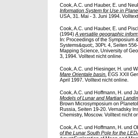
Cook, A.C.
und
Hauber, E.
und
Neu
Information System for Use in Plane
USA, 31. Mai - 3. Juni 1994. Volltext
Cook, A.C.
und
Hauber, E.
und
Pisc
(1994)
A versatile geographic inform
In: Proceedings of the Symposium 
Systems&quot;, 30Pt. 4, Seiten 556
Mapping Science, University of Ge
3, 1994. Volltext nicht online.
Cook, A.C.
und
Hiesinger, H.
und
Wa
Mare Orientale basin.
EGS XXII Gene
April 1997. Volltext nicht online.
Cook, A.C.
und
Hoffmann, H.
und
J
Models of Lunar and Martian Landin
Brown Microsymposium on Planetol
Russia, Seiten 19-20. Vernadsky Ins
Chemistry, Moscow. Volltext nicht on
Cook, A.C.
und
Hoffmann, H.
und
Ob
of the Lunar South Pole for the LED