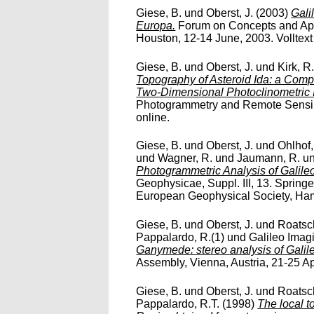
Giese, B.
und
Oberst, J.
(2003)
Gali
Europa.
Forum on Concepts and Appr
Houston, 12-14 June, 2003. Volltext 
Giese, B.
und
Oberst, J.
und
Kirk, R
Topography of Asteroid Ida: a Com
Two-Dimensional Photoclinometric 
Photogrammetry and Remote Sensing,
online.
Giese, B.
und
Oberst, J.
und
Ohlhof,
und
Wagner, R.
und
Jaumann, R.
u
Photogrammetric Analysis of Galileo 
Geophysicae, Suppl. III, 13. Spring
European Geophysical Society, Hambu
Giese, B.
und
Oberst, J.
und
Roatsch
Pappalardo, R.(1)
und
Galileo Ima
Ganymede: stereo analysis of Galil
Assembly, Vienna, Austria, 21-25 Apr
Giese, B.
und
Oberst, J.
und
Roatsch
Pappalardo, R.T.
(1998)
The local t