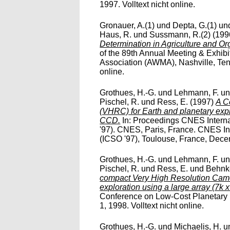
1997. Volltext nicht online.
Gronauer, A.(1)
und
Depta, G.(1)
un
Haus, R.
und
Sussmann, R.(2)
(199
Determination in Agriculture and 
of the 89th Annual Meeting & Exhib
Association (AWMA), Nashville, Ten
online.
Grothues, H.-G.
und
Lehmann, F.
u
Pischel, R.
und
Ress, E.
(1997)
A C
(VHRC) for Earth and planetary expl
CCD.
In: Proceedings CNES Intern
'97). CNES, Paris, France. CNES In
(ICSO '97), Toulouse, France, Decem
Grothues, H.-G.
und
Lehmann, F.
u
Pischel, R.
und
Ress, E.
und
Behnke
compact Very High Resolution Came
exploration using a large array (7k 
Conference on Low-Cost Planetary 
1, 1998. Volltext nicht online.
Grothues, H.-G.
und
Michaelis, H.
u