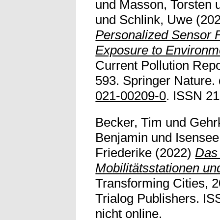
und
Masson, Torsten
und
Schlink, Uwe
(20
Personalized Sensor 
Exposure to Environme
Current Pollution Repo
593. Springer Nature. 
021-00209-0
. ISSN 2
Becker, Tim
und
Gehr
Benjamin
und
Isensee
Friederike
(2022)
Das 
Mobilitätsstationen u
Transforming Cities, 2
Trialog Publishers. IS
nicht online.