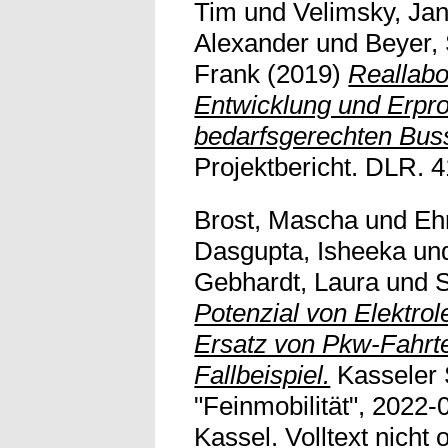
Tim
und
Velimsky, Ja
Alexander
und
Beyer, 
Frank
(2019)
Reallabo
Entwicklung und Erpr
bedarfsgerechten Bus
Projektbericht. DLR. 4
Brost, Mascha
und
Eh
Dasgupta, Isheeka
un
Gebhardt, Laura
und
S
Potenzial von Elektrol
Ersatz von Pkw-Fahrte
Fallbeispiel.
Kasseler
"Feinmobilität", 2022-
Kassel. Volltext nicht o