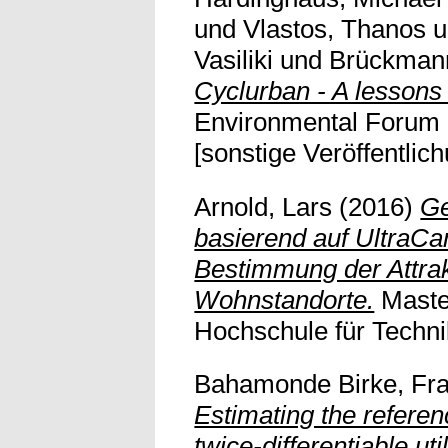
und
Vlastos, Thanos
u
Vasiliki
und
Brückmann
Cyclurban - A lessons 
Environmental Forum
[sonstige Veröffentlic
Arnold, Lars
(2016)
Ge
basierend auf UltraCa
Bestimmung der Attrak
Wohnstandorte.
Master
Hochschule für Technik
Bahamonde Birke, Fra
Estimating the refere
twice-differentiable uti