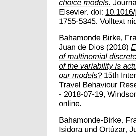
choice models.
Journal
Elsevier. doi:
10.1016/
1755-5345. Volltext nic
Bahamonde Birke, Fra
Juan de Dios
(2018)
E
of multinomial discre
of the variability is ac
our models?
15th Inte
Travel Behaviour Res
- 2018-07-19, Windsor,
online.
Bahamonde-Birke, Fra
Isidora
und
Ortúzar, J