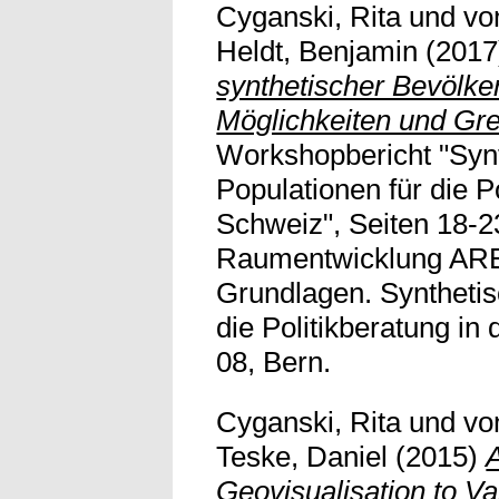
Cyganski, Rita
und
vo
Heldt, Benjamin
(201
synthetischer Bevölker
Möglichkeiten und Gr
Workshopbericht "Syn
Populationen für die Po
Schweiz", Seiten 18-2
Raumentwicklung ARE
Grundlagen. Synthetis
die Politikberatung in
08, Bern.
Cyganski, Rita
und
vo
Teske, Daniel
(2015)
Geovisualisation to Va