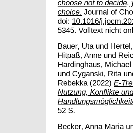
choose not to decide, 
choice.
Journal of Choi
doi:
10.1016/j.jocm.20
5345. Volltext nicht on
Bauer, Uta
und
Hertel
Hitpaß, Anne
und
Reic
Hardinghaus, Michael
und
Cyganski, Rita
un
Rebekka
(2022)
E-Tret
Nutzung, Konflikte u
Handlungsmöglichkeit
52 S.
Becker, Anna Maria
u