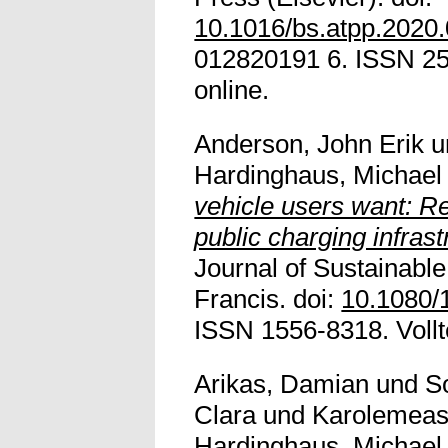
10.1016/bs.atpp.2020
012820191 6. ISSN 254
online.
Anderson, John Erik
u
Hardinghaus, Michael
vehicle users want: Re
public charging infrast
Journal of Sustainable
Francis. doi:
10.1080/
ISSN 1556-8318. Vollte
Arikas, Damian
und
S
Clara
und
Karolemeas,
Hardinghaus, Michael