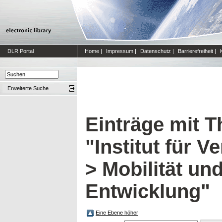
DLR Portal
Home
|
Impressum
|
Datenschutz
|
Barrierefreiheit
|
Erweiterte Suche
Einträge mit 
"Institut für 
> Mobilität un
Entwicklung"
Eine Ebene höher