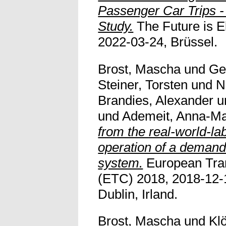
Passenger Car Trips 
Study.
The Future is El
2022-03-24, Brüssel.
Brost, Mascha
und
Ge
Steiner, Torsten
und
N
Brandies, Alexander
u
und
Ademeit, Anna-Ma
from the real-world-la
operation of a demand
system.
European Tra
(ETC) 2018, 2018-12-
Dublin, Irland.
Brost, Mascha
und
Kl