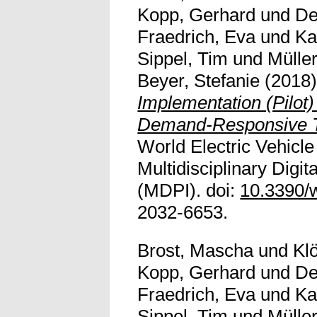
Kopp, Gerhard
und
De
Fraedrich, Eva
und
Ka
Sippel, Tim
und
Mülle
Beyer, Stefanie
(2018
Implementation (Pilot)
Demand-Responsive T
World Electric Vehicle 
Multidisciplinary Digita
(MDPI). doi:
10.3390/
2032-6653.
Brost, Mascha
und
Kl
Kopp, Gerhard
und
De
Fraedrich, Eva
und
Ka
Sippel, Tim
und
Mülle