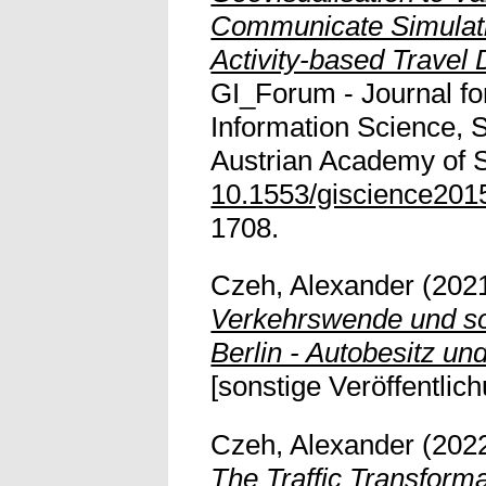
Communicate Simulati
Activity-based Trave
GI_Forum - Journal f
Information Science, 
Austrian Academy of S
10.1553/giscience201
1708.
Czeh, Alexander
(202
Verkehrswende und so
Berlin - Autobesitz u
[sonstige Veröffentlich
Czeh, Alexander
(202
The Traffic Transform