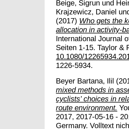
Beige, Sigrun
und
Hei
Krajzewicz, Daniel
un
(2017)
Who gets the ke
allocation in activity-
International Journal 
Seiten 1-15. Taylor & F
10.1080/12265934.20
1226-5934.
Beyer Bartana, Ilil
(20
mixed methods in asse
cyclists’ choices in rel
route environment.
You
2017, 2017-05-16 - 20
Germany. Volltext nich