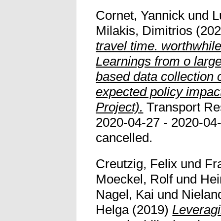
Cornet, Yannick
und
L
Milakis, Dimitrios
(20
travel time. worthwhil
Learnings from o larg
based data collection
expected policy impa
Project).
Transport Re
2020-04-27 - 2020-04
cancelled.
Creutzig, Felix
und
Fr
Moeckel, Rolf
und
Hei
Nagel, Kai
und
Nielan
Helga
(2019)
Leveragin