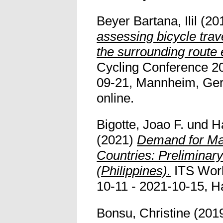
Beyer Bartana, Ilil
(20
assessing bicycle trav
the surrounding route
Cycling Conference 20
09-21, Mannheim, Germ
online.
Bigotte, Joao F.
und
H
(2021)
Demand for Ma
Countries: Preliminary
(Philippines).
ITS Worl
10-11 - 2021-10-15, 
Bonsu, Christine
(201