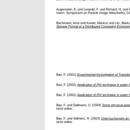
Augenstein, E.
und
Leopold, F.
und
Richard, H.
und
Intern. Symposium on Particle Image Velocimetry, Gö
Bachmann, Arne
und
Kunde, Markus
und
Litz, Mark
Storage Format in a Distributed Computing Environm
Bao, F.
(2001)
Experimental Investigation of Transi
Bao, F.
(2002)
Application of PIV technique in water 
Bao, F.
(2002)
Application of PIV technique in water 
Bao, F.
und
Dallmann, U.
(2004)
Some physical aspe
nicht online.
Bao, F.
und
Vollmers, H.
(2003)
Untersuchungen an W
nicht online.