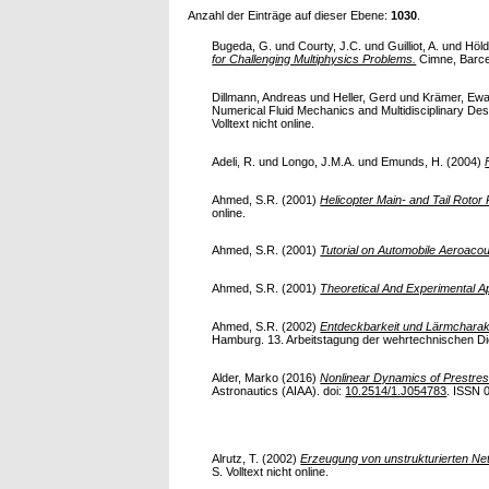
Anzahl der Einträge auf dieser Ebene:
1030
.
Bugeda, G.
und
Courty, J.C.
und
Guilliot, A.
und
Höld
for Challenging Multiphysics Problems.
Cimne, Barcel
Dillmann, Andreas
und
Heller, Gerd
und
Krämer, Ewa
Numerical Fluid Mechanics and Multidisciplinary Desi
Volltext nicht online.
Adeli, R.
und
Longo, J.M.A.
und
Emunds, H.
(2004)
Ahmed, S.R.
(2001)
Helicopter Main- and Tail Rotor
online.
Ahmed, S.R.
(2001)
Tutorial on Automobile Aeroacou
Ahmed, S.R.
(2001)
Theoretical And Experimental A
Ahmed, S.R.
(2002)
Entdeckbarkeit und Lärmcharak
Hamburg. 13. Arbeitstagung der wehrtechnischen Diens
Alder, Marko
(2016)
Nonlinear Dynamics of Prestres
Astronautics (AIAA). doi:
10.2514/1.J054783
. ISSN 0
Alrutz, T.
(2002)
Erzeugung von unstrukturierten N
S. Volltext nicht online.