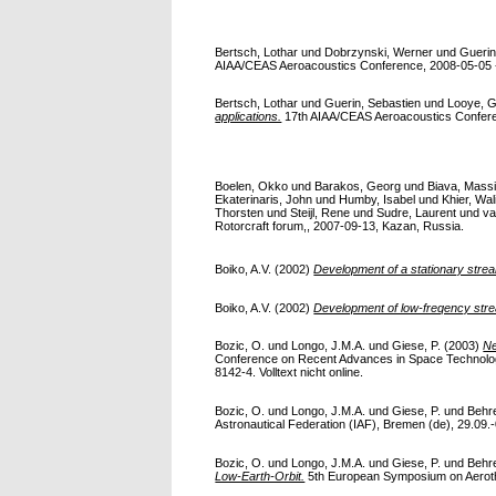
Bertsch, Lothar
und
Dobrzynski, Werner
und
Guerin
AIAA/CEAS Aeroacoustics Conference, 2008-05-05 - 
Bertsch, Lothar
und
Guerin, Sebastien
und
Looye, G
applications.
17th AIAA/CEAS Aeroacoustics Conferen
Boelen, Okko
und
Barakos, Georg
und
Biava, Mass
Ekaterinaris, John
und
Humby, Isabel
und
Khier, Wal
Thorsten
und
Steijl, Rene
und
Sudre, Laurent
und
va
Rotorcraft forum,, 2007-09-13, Kazan, Russia.
Boiko, A.V.
(2002)
Development of a stationary streak
Boiko, A.V.
(2002)
Development of low-freqency stre
Bozic, O.
und
Longo, J.M.A.
und
Giese, P.
(2003)
Ne
Conference on Recent Advances in Space Technologie
8142-4. Volltext nicht online.
Bozic, O.
und
Longo, J.M.A.
und
Giese, P.
und
Behre
Astronautical Federation (IAF), Bremen (de), 29.09.-0
Bozic, O.
und
Longo, J.M.A.
und
Giese, P.
und
Behre
Low-Earth-Orbit.
5th European Symposium on Aerother