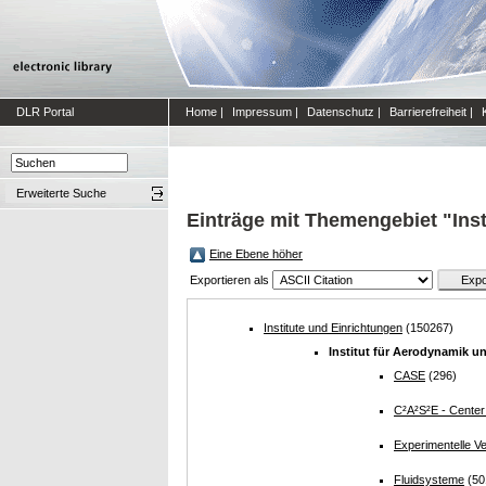
DLR Portal
Home
|
Impressum
|
Datenschutz
|
Barrierefreiheit
|
Erweiterte Suche
Einträge mit Themengebiet "Ins
Eine Ebene höher
Exportieren als
Institute und Einrichtungen
(150267)
Institut für Aerodynamik 
CASE
(296)
C²A²S²E - Center
Experimentelle V
Fluidsysteme
(50