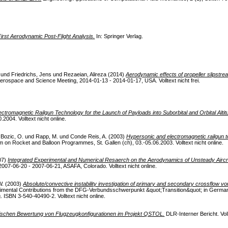
rst Aerodynamic Post-Flight Analysis.
In: Springer Verlag.
und
Friedrichs, Jens
und
Rezaeian, Alireza
(2014)
Aerodynamic effects of propeller slipstrea
rospace and Science Meeting, 2014-01-13 - 2014-01-17, USA. Volltext nicht frei.
ctromagnetic Railgun Technology for the Launch of Payloads into Suborbital and Orbital Altit
2004. Volltext nicht online.
d
Bozic, O.
und
Rapp, M.
und
Conde Reis, A.
(2003)
Hypersonic and electromagnetic railgun te
n Rocket and Balloon Programmes, St. Gallen (ch), 03.-05.06.2003. Volltext nicht online.
07)
Integrated Experimental and Numerical Resaerch on the Aerodynamics of Unsteady Aircr
007-06-20 - 2007-06-21, ASAFA, Colorado. Volltext nicht online.
W.
(2003)
Absolute/convective instability investigation of primary and secondary crossflow vor
erimental Contributions from the DFG-Verbundsschwerpunkt &quot;Transition&quot; in Germ
g. ISBN 3-540-40490-2. Volltext nicht online.
tischen Bewertung von Flugzeugkonfigurationen im Projekt QSTOL.
DLR-Interner Bericht. Vollt