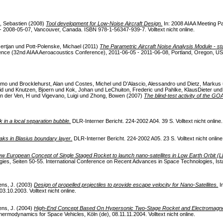
, Sebastien
(2008)
Tool development for Low-Noise Aircraft Design.
In: 2008 AIAA Meeting Pa
2008-05-07, Vancouver, Canada. ISBN 978-1-56347-939-7. Volltext nicht online.
ertjan
und
Pott-Polenske, Michael
(2011)
The Parametric Aircraft Noise Analysis Module - s
ce (32nd AIAA Aeroacoustics Conference), 2011-06-05 - 2011-06-08, Portland, Oregon, US
imo
und
Brocklehurst, Alan
und
Costes, Michel
und
D’Alascio, Alessandro
und
Dietz, Markus
id
und
Knutzen, Bjoern
und
Kok, Johan
und
LeChuiton, Frederic
und
Pahlke, KlausDieter
un
n der Ven, H
und
Vigevano, Luigi
und
Zhong, Bowen
(2007)
The blind-test activity of the G
 in a local separation bubble.
DLR-Interner Bericht. 224-2002 A04. 39 S. Volltext nicht online.
aks in Blasius boundary layer.
DLR-Interner Bericht. 224-2002 A05. 23 S. Volltext nicht online
w European Concept of Single Staged Rocket to launch nano-satellites in Low Earth Orbit (
s, Seiten 50-55. International Conference on Recent Advances in Space Technologies, Istan
ns, J.
(2003)
Design of propelled projectiles to provide escape velocity for Nano-Satellites.
I
3.10.2003. Volltext nicht online.
ns, J.
(2004)
High-End Concept Based On Hypersonic Two-Stage Rocket and Electromagnetic
modynamics for Space Vehicles, Köln (de), 08.11.11.2004. Volltext nicht online.