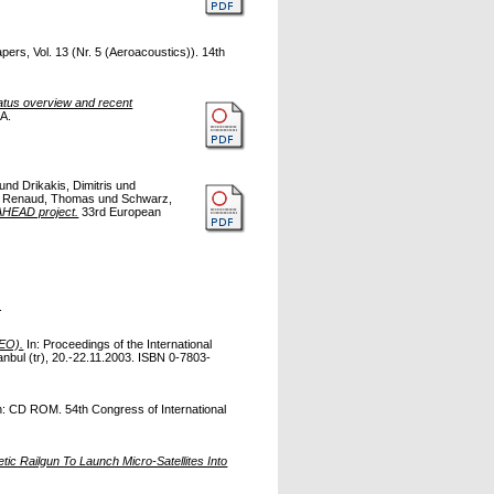
pers, Vol. 13 (Nr. 5 (Aeroacoustics)). 14th
tatus overview and recent
A.
und
Drikakis, Dimitris
und
d
Renaud, Thomas
und
Schwarz,
OAHEAD project.
33rd European
.
LEO).
In: Proceedings of the International
bul (tr), 20.-22.11.2003. ISBN 0-7803-
n: CD ROM. 54th Congress of International
 Railgun To Launch Micro-Satellites Into