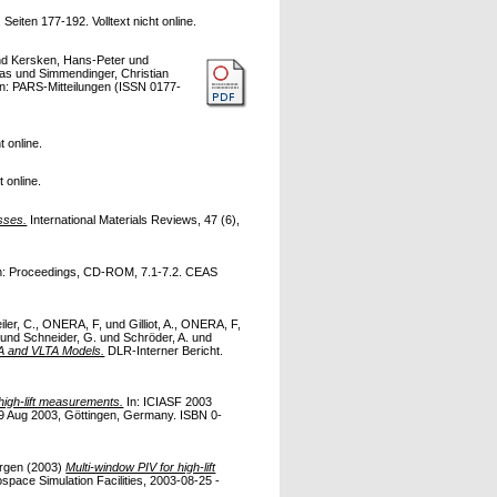
eiten 177-192. Volltext nicht online.
nd
Kersken, Hans-Peter
und
eas
und
Simmendinger, Christian
n: PARS-Mitteilungen (ISSN 0177-
t online.
 online.
sses.
International Materials Reviews, 47 (6),
n: Proceedings, CD-ROM, 7.1-7.2. CEAS
iler, C., ONERA, F,
und
Gilliot, A., ONERA, F,
und
Schneider, G.
und
Schröder, A.
und
TA and VLTA Models.
DLR-Interner Bericht.
high-lift measurements.
In: ICIASF 2003
29 Aug 2003, Göttingen, Germany. ISBN 0-
rgen
(2003)
Multi-window PIV for high-lift
pace Simulation Facilities, 2003-08-25 -