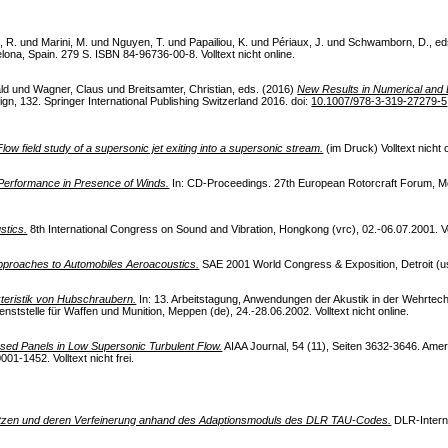
, R.
und
Marini, M.
und
Nguyen, T.
und
Papailiou, K.
und
Périaux, J.
und
Schwamborn, D.
, e
ona, Spain. 279 S. ISBN 84-96736-00-8. Volltext nicht online.
ld
und
Wagner, Claus
und
Breitsamter, Christian
, eds. (2016)
New Results in Numerical and 
gn, 132. Springer International Publishing Switzerland 2016. doi:
10.1007/978-3-319-27279-5
Flow field study of a supersonic jet exiting into a supersonic stream.
(im Druck) Volltext nicht o
 Performance in Presence of Winds.
In: CD-Proceedings. 27th European Rotorcraft Forum, Mos
stics.
8th International Congress on Sound and Vibration, Hongkong (vrc), 02.-06.07.2001. Vol
pproaches to Automobiles Aeroacoustics.
SAE 2001 World Congress & Exposition, Detroit (usa)
teristik von Hubschraubern.
In: 13. Arbeitstagung, Anwendungen der Akustik in der Wehrtec
tstelle für Waffen und Munition, Meppen (de), 24.-28.06.2002. Volltext nicht online.
sed Panels in Low Supersonic Turbulent Flow.
AIAA Journal, 54 (11), Seiten 3632-3646. Ameri
001-1452. Volltext nicht frei.
etzen und deren Verfeinerung anhand des Adaptionsmoduls des DLR TAU-Codes.
DLR-Interne