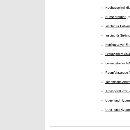
Hochgeschwindigk
Hubschrauber
(6
Institut für Entw
Institut für Str
Konfigurativer En
Leitungsbereich 
Leitungsbereich
Raumfahrzeuge
(
Technische Akust
Transportflugzeu
Über- und Hypers
Über- und Hypers