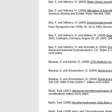
Bao, F.
und
Vollmers, H.
(2004)
Wake Vortex Investig
Bao, F.
und
Vollmers, H.
(2005)
Alleviation of End-ef
Sciences Meeting and Exhibit, Reno, Nevada, USA, 
Bao, F.
und
Vollmers, H.
(2004)
Experimental investig
Fach-Symposium der STAB, 16.-18.11.2004, Bremen, 
Bao, F.
und
Vollmers, H.
und
Mattner, H.
(2003)
Expe
2003, Göttingen, Germany, August 25 -29, 2003. ISBN
Bao, F.
und
Vollmers, H.
und
Schröder, A.
(2004)
Exp
Naval and Industrial Hydrodynamics, CD, Seiten 1-19
nicht online.
Barakat, S.
und
Elsholz, E.
(2005)
CFD Analysis on D
Barakat, S.
und
Schwamborn, D.
(2004)
Numerical s
Barakat, S.
und
Schwamborn, D.
(2004)
Numerical s
329-338. ISBN 3-540-22008-7. Volltext nicht online.
Barth, Tarik
(2007)
Advanced Aerothermodynamic An
veröffentlicht) Volltext nicht online.
Barth, Tarik
(2008)
Aerothermodynamic Data Base o
Barth, Tarik
(2008)
Aero- and Thermodynamic Analy