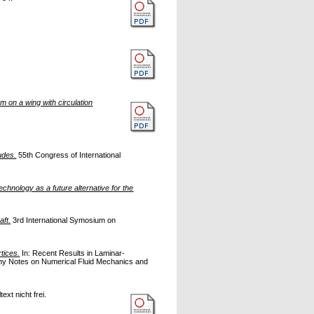
m on a wing with circulation
udes.
55th Congress of International
chnology as a future alternative for the
aft.
3rd International Symosium on
tices.
In: Recent Results in Laminar-
any Notes on Numerical Fluid Mechanics and
ext nicht frei.