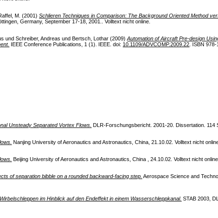
Raffel, M.
(2001)
Schlieren Techniques in Comparison: The Background Oriented Method versus
ttingen, Germany, September 17-18, 2001.. Volltext nicht online.
us
und
Schreiber, Andreas
und
Bertsch, Lothar
(2009)
Automation of Aircraft Pre-design Usin
ent.
IEEE Conference Publications, 1 (1). IEEE. doi:
10.1109/ADVCOMP.2009.22
. ISBN 978-
tional Unsteady Separated Vortex Flows.
DLR-Forschungsbericht. 2001-20. Dissertation. 114 S. 
flows.
Nanjing University of Aeronautics and Astronautics, China, 21.10.02. Volltext nicht onlin
flows.
Beijing University of Aeronautics and Astronautics, China , 24.10.02. Volltext nicht online
cts of separation bibble on a rounded backward-facing step.
Aerospace Science and Technolog
irbelschleppen im Hinblick auf den Endeffekt in einem Wasserschleppkanal.
STAB 2003, DLR,