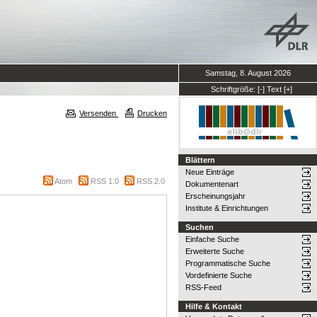
Samstag, 8. August 2026
Schriftgröße:
[-]
Text
[+]
Versenden
Drucken
Blättern
Neue Einträge
Atom
RSS 1.0
RSS 2.0
Dokumentenart
Erscheinungsjahr
Institute & Einrichtungen
Suchen
Einfache Suche
Erweiterte Suche
Programmatische Suche
Vordefinierte Suche
RSS-Feed
Hilfe & Kontakt