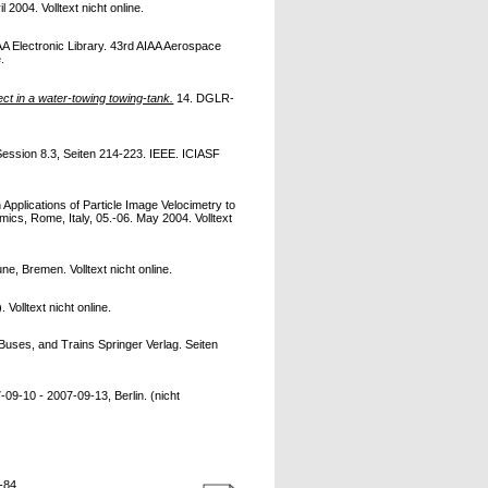
2004. Volltext nicht online.
AA Electronic Library. 43rd AIAA Aerospace
.
ect in a water-towing towing-tank.
14. DGLR-
ession 8.3, Seiten 214-223. IEEE. ICIASF
pplications of Particle Image Velocimetry to
ics, Rome, Italy, 05.-06. May 2004. Volltext
, Bremen. Volltext nicht online.
olltext nicht online.
uses, and Trains Springer Verlag. Seiten
9-10 - 2007-09-13, Berlin. (nicht
-84.