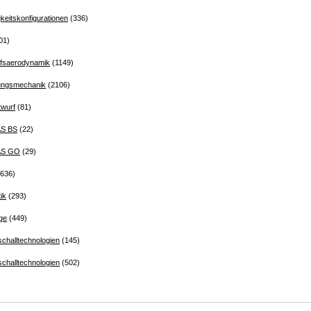
eitskonfigurationen
(336)
01)
urfsaerodynamik
(1149)
ömungsmechanik
(2106)
twurf
(81)
AS BS
(22)
 AS GO
(29)
636)
ik
(293)
ge
(449)
challtechnologien
(145)
challtechnologien
(502)