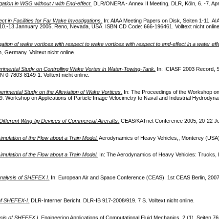
ation in WSG without / with End-effect.
DLR/ONERA - Annex II Meeting, DLR, Köln, 6. -7. April 
fect in Facilities for Far Wake Investigations.
In: AIAA Meeting Papers on Disk, Seiten 1-11. AI
10.-13.Jannuary 2005, Reno, Nevada, USA. ISBN CD Code: 666-196461. Volltext nicht online
ation of wake vortices with respect to wake vortices with respect to end-effect in a water eff
Germany. Volltext nicht online.
rimental Study on Controlling Wake Vortex in Water-Towing-Tank.
In: ICIASF 2003 Record, S
 0-7803-8149-1. Volltext nicht online.
erimental Study on the Alleviation of Wake Vortices.
In: The Proceedings of the Workshop on A
. Workshop on Applications of Particle Image Velocimetry to Naval and Industrial Hydrodynam
ifferent Wing-tip Devices of Commercial Aircrafts.
CEAS/KATnet Conference 2005, 20-22 June
imulation of the Flow about a Train Model.
Aerodynamics of Heavy Vehicles,, Monterey (USA). V
imulation of the Flow about a Train Model.
In: The Aerodynamics of Heavy Vehicles: Trucks, B
alysis of SHEFEX I.
In: European Air and Space Conference (CEAS). 1st CEAS Berlin, 2007-0
f SHEFEX-I.
DLR-Interner Bericht. DLR-IB 917-2008/919. 7 S. Volltext nicht online.
sis of SHEFEX I.
Engineering Applications of Computational Fluid Mechanics, 2 (1), Seiten 76