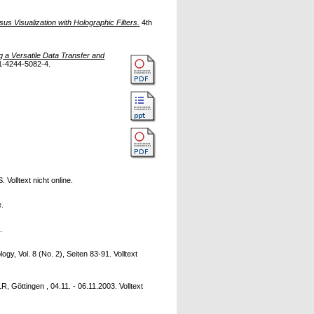
 Visualization with Holographic Filters.
4th
g a Versatile Data Transfer and
1-4244-5082-4.
Volltext nicht online.
e.
.
y, Vol. 8 (No. 2), Seiten 83-91. Volltext
 Göttingen , 04.11. - 06.11.2003. Volltext