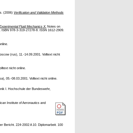
ds. (2006)
Verification and Validation Methods
Experimental Fluid Mechanics X.
Notes on
. ISBN 978-3-319-27278-8. ISSN 1612-2909.
nline.
cow (rus), 11.-14.09.2001. Volltext nicht
ltext nicht online.
, 05.-08.03.2001. Volltext nicht online.
hnik I. Hochschule der Bundeswehr,
can Institute of Aeronautics and
r Bericht. 224-2002 A 10. Diplomarbeit. 100