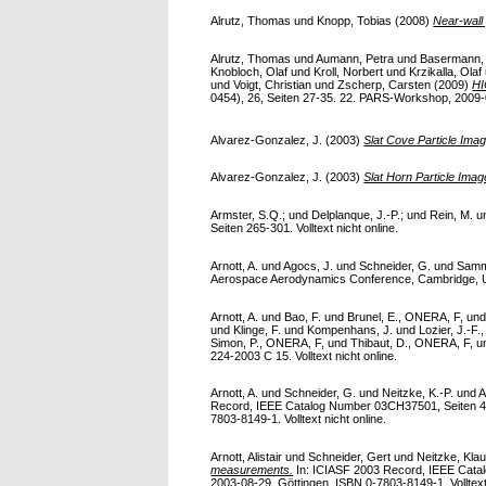
Alrutz, Thomas
und
Knopp, Tobias
(2008)
Near-wall 
Alrutz, Thomas
und
Aumann, Petra
und
Basermann,
Knobloch, Olaf
und
Kroll, Norbert
und
Krzikalla, Olaf
und
Voigt, Christian
und
Zscherp, Carsten
(2009)
HI
0454), 26, Seiten 27-35. 22. PARS-Workshop, 2009-
Alvarez-Gonzalez, J.
(2003)
Slat Cove Particle Ima
Alvarez-Gonzalez, J.
(2003)
Slat Horn Particle Ima
Armster, S.Q.;
und
Delplanque, J.-P.;
und
Rein, M.
u
Seiten 265-301. Volltext nicht online.
Arnott, A.
und
Agocs, J.
und
Schneider, G.
und
Samml
Aerospace Aerodynamics Conference, Cambridge, UK, 
Arnott, A.
und
Bao, F.
und
Brunel, E., ONERA, F,
un
und
Klinge, F.
und
Kompenhans, J.
und
Lozier, J.-F
Simon, P., ONERA, F,
und
Thibaut, D., ONERA, F,
u
224-2003 C 15. Volltext nicht online.
Arnott, A.
und
Schneider, G.
und
Neitzke, K.-P.
und
A
Record, IEEE Catalog Number 03CH37501, Seiten 44-5
7803-8149-1. Volltext nicht online.
Arnott, Alistair
und
Schneider, Gert
und
Neitzke, Kla
measurements.
In: ICIASF 2003 Record, IEEE Catalo
2003-08-29, Göttingen. ISBN 0-7803-8149-1. Volltext 