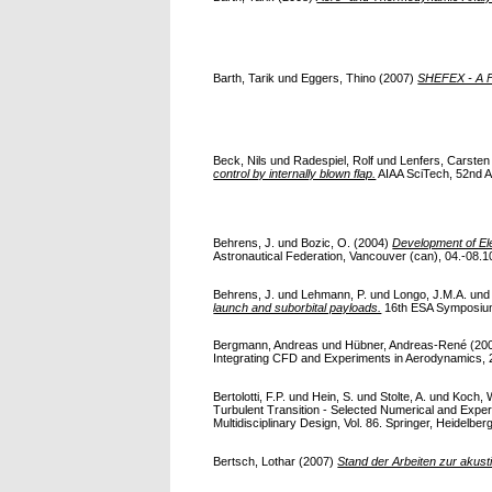
Barth, Tarik
und
Eggers, Thino
(2007)
SHEFEX - A Fi
Beck, Nils
und
Radespiel, Rolf
und
Lenfers, Carsten
control by internally blown flap.
AIAA SciTech, 52nd Ae
Behrens, J.
und
Bozic, O.
(2004)
Development of Ele
Astronautical Federation, Vancouver (can), 04.-08.10.
Behrens, J.
und
Lehmann, P.
und
Longo, J.M.A.
un
launch and suborbital payloads.
16th ESA Symposium o
Bergmann, Andreas
und
Hübner, Andreas-René
(20
Integrating CFD and Experiments in Aerodynamics, 2
Bertolotti, F.P.
und
Hein, S.
und
Stolte, A.
und
Koch, 
Turbulent Transition - Selected Numerical and Exp
Multidisciplinary Design, Vol. 86. Springer, Heidelber
Bertsch, Lothar
(2007)
Stand der Arbeiten zur akus