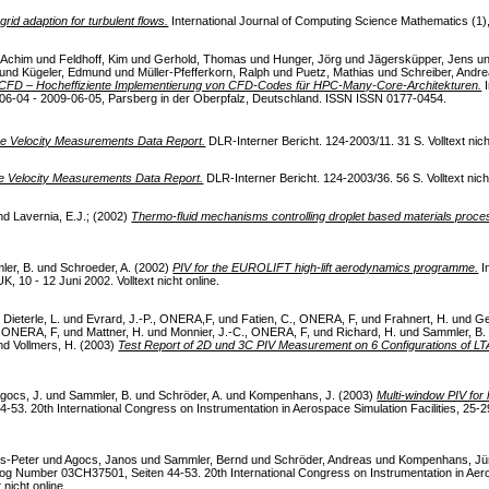
grid adaption for turbulent flows.
International Journal of Computing Science Mathematics (1), S
 Achim
und
Feldhoff, Kim
und
Gerhold, Thomas
und
Hunger, Jörg
und
Jägersküpper, Jens
u
und
Kügeler, Edmund
und
Müller-Pfefferkorn, Ralph
und
Puetz, Mathias
und
Schreiber, Andr
CFD – Hocheffiziente Implementierung von CFD-Codes für HPC-Many-Core-Architekturen.
I
06-04 - 2009-06-05, Parsberg in der Oberpfalz, Deutschland. ISSN ISSN 0177-0454.
ge Velocity Measurements Data Report.
DLR-Interner Bericht. 124-2003/11. 31 S. Volltext nich
ge Velocity Measurements Data Report.
DLR-Interner Bericht. 124-2003/36. 56 S. Volltext nicht
nd
Lavernia, E.J.;
(2002)
Thermo-fluid mechanisms controlling droplet based materials proce
er, B.
und
Schroeder, A.
(2002)
PIV for the EUROLIFT high-lift aerodynamics programme.
I
10 - 12 Juni 2002. Volltext nicht online.
d
Dieterle, L.
und
Evrard, J.-P., ONERA,F,
und
Fatien, C., ONERA, F,
und
Frahnert, H.
und
Ge
., ONERA, F,
und
Mattner, H.
und
Monnier, J.-C., ONERA, F,
und
Richard, H.
und
Sammler, B.
nd
Vollmers, H.
(2003)
Test Report of 2D und 3C PIV Measurement on 6 Configurations of L
gocs, J.
und
Sammler, B.
und
Schröder, A.
und
Kompenhans, J.
(2003)
Multi-window PIV for 
3. 20th International Congress on Instrumentation in Aerospace Simulation Facilities, 25-
us-Peter
und
Agocs, Janos
und
Sammler, Bernd
und
Schröder, Andreas
und
Kompenhans, Jü
g Number 03CH37501, Seiten 44-53. 20th International Congress on Instrumentation in Aeros
nicht online.