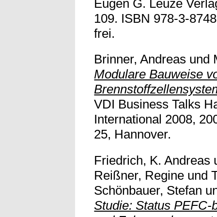
Eugen G. Leuze Verlag
109. ISBN 978-3-87480
frei.
Brinner, Andreas
und
Modulare Bauweise v
Brennstoffzellensyste
VDI Business Talks 
International 2008, 20
25, Hannover.
Friedrich, K. Andreas
Reißner, Regine
und
T
Schönbauer, Stefan
u
Studie: Status PEFC-b