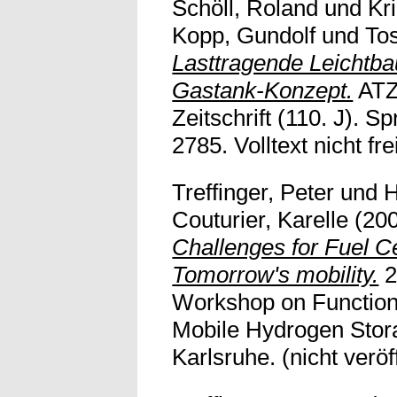
Schöll, Roland
und
Kr
Kopp, Gundolf
und
To
Lasttragende Leichtbau
Gastank-Konzept.
ATZ
Zeitschrift (110. J). S
2785. Volltext nicht fre
Treffinger, Peter
und
H
Couturier, Karelle
(20
Challenges for Fuel Ce
Tomorrow's mobility.
2
Workshop on Functiona
Mobile Hydrogen Stor
Karlsruhe. (nicht veröff