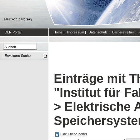
DLR Portal
Home
|
Impressum
|
Datenschutz
|
Barrierefreiheit
|
Erweiterte Suche
Einträge mit 
"Institut für 
> Elektrische 
Speichersyst
Eine Ebene höher