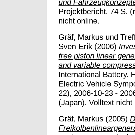
und Fahrzeugkonzepte
Projektbericht. 74 S. (n
nicht online.
Gräf, Markus
und
Tref
Sven-Erik
(2006)
Inves
free piston linear gene
and variable compressi
International Battery. 
Electric Vehicle Sym
22), 2006-10-23 - 20
(Japan). Volltext nicht 
Gräf, Markus
(2005)
D
Freikolbenlineargener