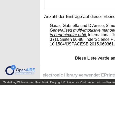
Anzahl der Einträge auf dieser Eben
Gaias, Gabriella
und
D'Amico, Sim
Generalised multi-impulsive manoe
in near-circular orbit.
International 
3 (1), Seiten 66-88. InderScience Pu
10.1504/IJSPACESE.2015.069361
Diese Liste wurde 
electronic library verwendet
EPrint
Gestaltung Webseite und Datenbank: Copyright © Deutsches Zentrum für Luft- und Raumfa