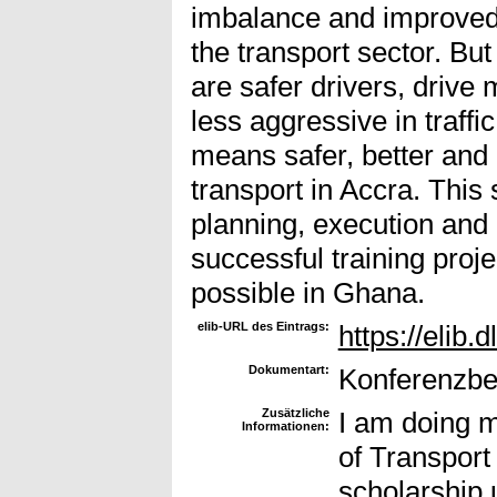
imbalance and improve
the transport sector. But
are safer drivers, drive
less aggressive in traffic
means safer, better and 
transport in Accra. This 
planning, execution and r
successful training proj
possible in Ghana.
elib-URL des Eintrags:
https://elib.
Dokumentart:
Konferenzbei
Zusätzliche
I am doing m
Informationen:
of Transport
scholarship