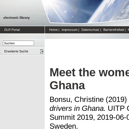
DLR Portal
Home
|
Impressum
|
Datenschutz
|
Barrierefreiheit
|
Erweiterte Suche
Meet the wome
Ghana
Bonsu, Christine
(2019)
drivers in Ghana.
UITP G
Summit 2019, 2019-06-0
Sweden.