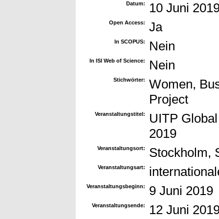
Datum:
10 Juni 201
Open Access:
Ja
In SCOPUS:
Nein
In ISI Web of Science:
Nein
Stichwörter:
Women, Bus 
Project
Veranstaltungstitel:
UITP Global
2019
Veranstaltungsort:
Stockholm,
Veranstaltungsart:
internationa
Veranstaltungsbeginn:
9 Juni 2019
Veranstaltungsende:
12 Juni 201