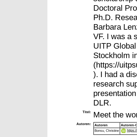
Doctoral Pr
Ph.D. Resear
Barbara Lenz,
VF. I was a 
UITP Global
Stockholm i
(https://uit
). I had a d
research sup
presentation
DLR.
Titel:
Meet the wo
Autoren:
Autoren
Autoren-
https:
Bonsu, Christine