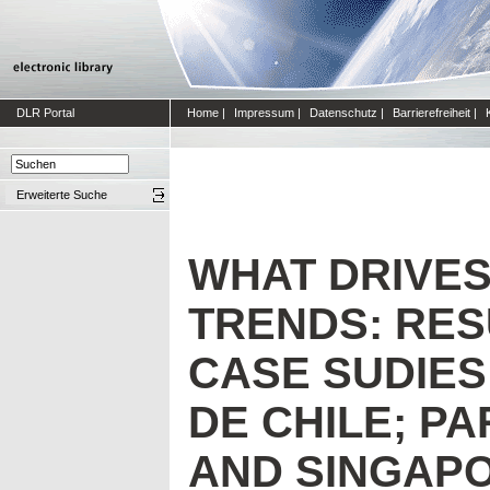
DLR Portal
Home
|
Impressum
|
Datenschutz
|
Barrierefreiheit
|
Erweiterte Suche
WHAT DRIVES
TRENDS: RES
CASE SUDIES
DE CHILE; PA
AND SINGAP