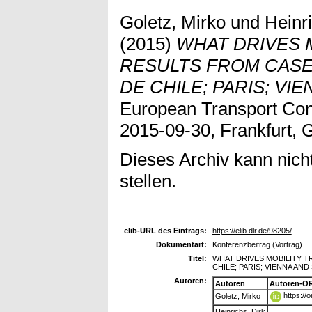
Goletz, Mirko
und
Heinri
(2015)
WHAT DRIVES 
RESULTS FROM CASE
DE CHILE; PARIS; VI
European Transport Con
2015-09-30, Frankfurt, 
Dieses Archiv kann nicht
stellen.
elib-URL des Eintrags:
https://elib.dlr.de/98205/
Dokumentart:
Konferenzbeitrag (Vortrag)
Titel:
WHAT DRIVES MOBILITY T
CHILE; PARIS; VIENNA AN
Autoren:
Autoren
Autoren-OR
https://
Goletz, Mirko
Heinrichs, Dirk