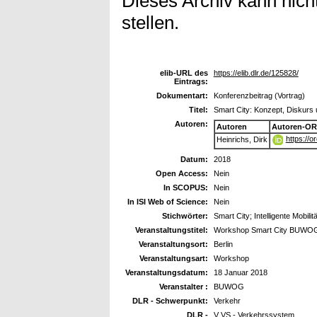
Dieses Archiv kann nicht
stellen.
elib-URL des
https://elib.dlr.de/125828/
Eintrags:
Dokumentart:
Konferenzbeitrag (Vortrag)
Titel:
Smart City: Konzept, Diskur
Autoren:
Autoren
Autoren-OR
https://
Heinrichs, Dirk
Datum:
2018
Open Access:
Nein
In SCOPUS:
Nein
In ISI Web of Science:
Nein
Stichwörter:
Smart City; Intelligente Mobili
Veranstaltungstitel:
Workshop Smart City BUWO
Veranstaltungsort:
Berlin
Veranstaltungsart:
Workshop
Veranstaltungsdatum:
18 Januar 2018
Veranstalter :
BUWOG
DLR - Schwerpunkt:
Verkehr
DLR -
V VS - Verkehrssystem