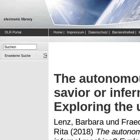
DLR Portal
Home
|
Impressum
|
Datenschutz
|
Barrierefreiheit
|
Erweiterte Suche
The autonomou
savior or infe
Exploring the 
Lenz, Barbara
und
Fraed
Rita
(2018)
The autonom