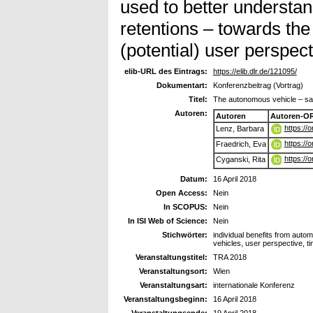
used to better understa
retentions – towards th
(potential) user perspect
elib-URL des Eintrags:
https://elib.dlr.de/121095/
Dokumentart:
Konferenzbeitrag (Vortrag)
Titel:
The autonomous vehicle – sav
Autoren:
Autoren
Autoren-OR
https://
Lenz, Barbara
https://
Fraedrich, Eva
https://
Cyganski, Rita
Datum:
16 April 2018
Open Access:
Nein
In SCOPUS:
Nein
In ISI Web of Science:
Nein
Stichwörter:
individual benefits from auto
vehicles, user perspective, t
Veranstaltungstitel:
TRA 2018
Veranstaltungsort:
Wien
Veranstaltungsart:
internationale Konferenz
Veranstaltungsbeginn:
16 April 2018
Veranstaltungsende:
19 April 2018