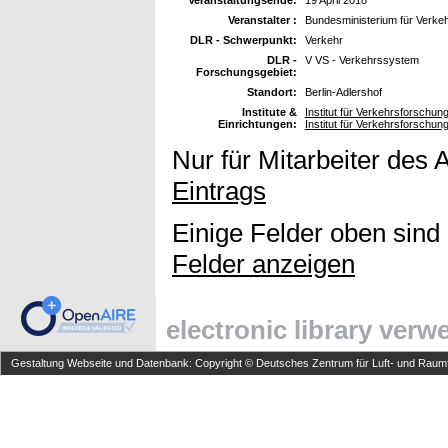
Veranstalter :
Bundesministerium für Verkeh
DLR - Schwerpunkt:
Verkehr
DLR -
V VS - Verkehrssystem
Forschungsgebiet:
Standort:
Berlin-Adlershof
Institute &
Institut für Verkehrsforschun
Einrichtungen:
Institut für Verkehrsforschun
Nur für Mitarbeiter des 
Eintrags
Einige Felder oben sind
Felder anzeigen
electronic library ver
Gestaltung Webseite und Datenbank: Copyright © Deutsches Zentrum für Luft- und Raumfa