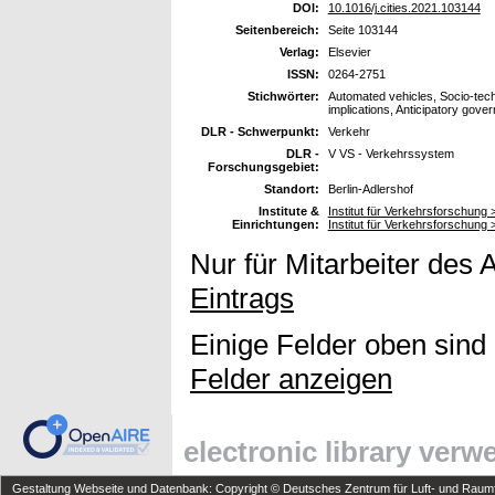
DOI:
10.1016/j.cities.2021.103144
Seitenbereich:
Seite 103144
Verlag:
Elsevier
ISSN:
0264-2751
Stichwörter:
Automated vehicles, Socio-techn
implications, Anticipatory gov
DLR - Schwerpunkt:
Verkehr
DLR -
V VS - Verkehrssystem
Forschungsgebiet:
Standort:
Berlin-Adlershof
Institute &
Institut für Verkehrsforschung 
Einrichtungen:
Institut für Verkehrsforschung
Nur für Mitarbeiter des 
Eintrags
Einige Felder oben sind
Felder anzeigen
electronic library ver
Gestaltung Webseite und Datenbank: Copyright © Deutsches Zentrum für Luft- und Raumfa