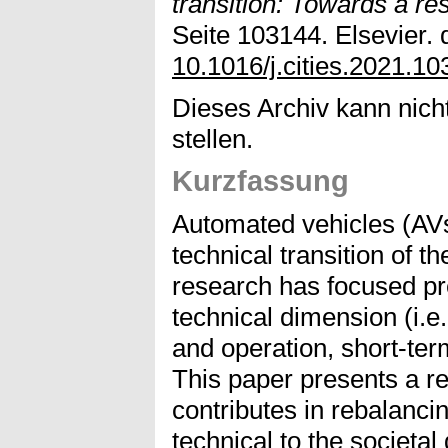
transition: Towards a r
Seite 103144. Elsevier. d
10.1016/j.cities.2021.1
Dieses Archiv kann nicht
stellen.
Kurzfassung
Automated vehicles (AVs
technical transition of t
research has focused pr
technical dimension (i.
and operation, short-term
This paper presents a r
contributes in rebalanci
technical to the societa