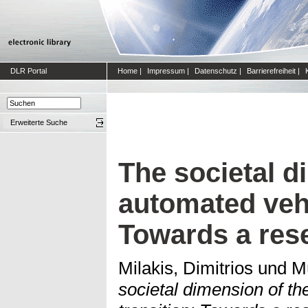
DLR Portal
Home
|
Impressum
|
Datenschutz
|
Barrierefreiheit
|
Erweiterte Suche
The societal d
automated vehi
Towards a res
Milakis, Dimitrios
und
Mü
societal dimension of t