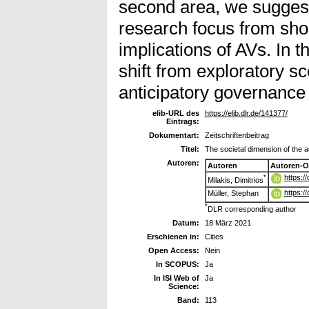
second area, we suggest
research focus from shor
implications of AVs. In t
shift from exploratory sc
anticipatory governance 
elib-URL des
https://elib.dlr.de/141377/
Eintrags:
Dokumentart:
Zeitschriftenbeitrag
Titel:
The societal dimension of the 
Autoren:
Autoren
Autoren-O
https:/
*
Milakis, Dimitrios
https:/
Müller, Stephan
*
DLR corresponding author
Datum:
18 März 2021
Erschienen in:
Cities
Open Access:
Nein
In SCOPUS:
Ja
In ISI Web of
Ja
Science:
Band:
113