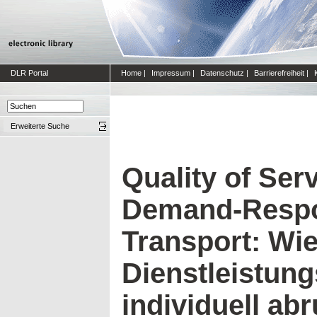
DLR Portal
Home
|
Impressum
|
Datenschutz
|
Barrierefreiheit
|
Erweiterte Suche
Quality of Ser
Demand-Resp
Transport: Wie
Dienstleistung
individuell ab