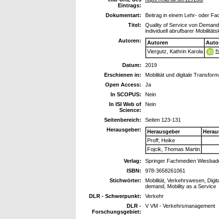
Eintrags:
Dokumentart:
Beitrag in einem Lehr- oder F
Titel:
Quality of Service von Demand-
individuell abrufbarer Mobilit
Autoren:
Autoren
Auto
h
Viergutz, Kathrin Karola
Datum:
2019
Erschienen in:
Mobilität und digitale Transform
Open Access:
Ja
In SCOPUS:
Nein
In ISI Web of
Nein
Science:
Seitenbereich:
Seiten 123-131
Herausgeber:
Herausgeber
Herau
Proff, Heike
Fojcik, Thomas Martin
Verlag:
Springer Fachmedien Wiesbad
ISBN:
978-3658261061
Stichwörter:
Mobilität, Verkehrswesen, Digi
demand, Mobility as a Service
DLR - Schwerpunkt:
Verkehr
DLR -
V VM - Verkehrsmanagement
Forschungsgebiet: