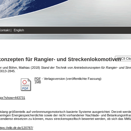
Kontakt
|
English
konzepten für Rangier- und Streckenlokomotiven
er
und
Böhm, Mathias
(2018)
Stand der Technik von Antriebskonzepten für Rangier- und Str
0013-2845.
PDF
- Verlagsversion (veröffentlichte Fassung)
1MB
.aspx?show=443731
islang größtenteils auf verbrennungsmotorisch basierte Systeme ausgerichtet. Derzeit werden
geringen Energiespeicherdichte sowie der nicht vorhandener Nachlade- und Betankungsinfras
endienst einsetzen zu können, muss streckenspezifisch bewertet werden, ob sich das Mitf
ttps://elib.dlr.de/120787/