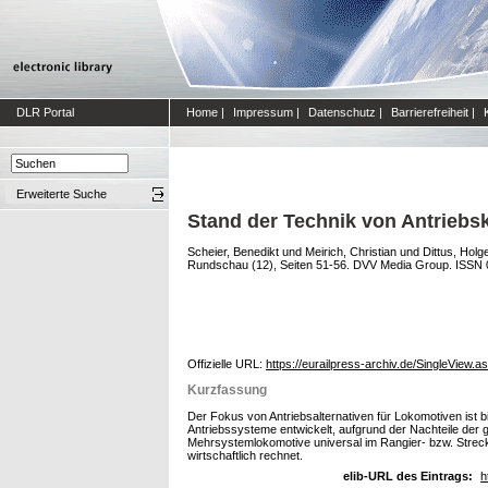
DLR Portal
Home
|
Impressum
|
Datenschutz
|
Barrierefreiheit
|
Erweiterte Suche
Stand der Technik von Antriebs
Scheier, Benedikt
und
Meirich, Christian
und
Dittus, Holg
Rundschau (12), Seiten 51-56. DVV Media Group. ISSN 
Offizielle URL:
https://eurailpress-archiv.de/SingleView
Kurzfassung
Der Fokus von Antriebsalternativen für Lokomotiven ist b
Antriebssysteme entwickelt, aufgrund der Nachteile der 
Mehrsystemlokomotive universal im Rangier- bzw. Streck
wirtschaftlich rechnet.
elib-URL des Eintrags:
h