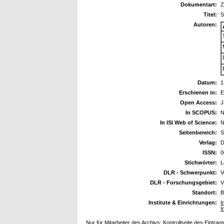
Dokumentart:
Z
Titel:
S
Autoren:
Datum:
1
Erschienen in:
E
Open Access:
J
In SCOPUS:
N
In ISI Web of Science:
N
Seitenbereich:
S
Verlag:
D
ISSN:
0
Stichwörter:
L
DLR - Schwerpunkt:
V
DLR - Forschungsgebiet:
V
Standort:
B
Institute & Einrichtungen:
I
I
Nur für Mitarbeiter des Archivs:
Kontrollseite des Eintrag