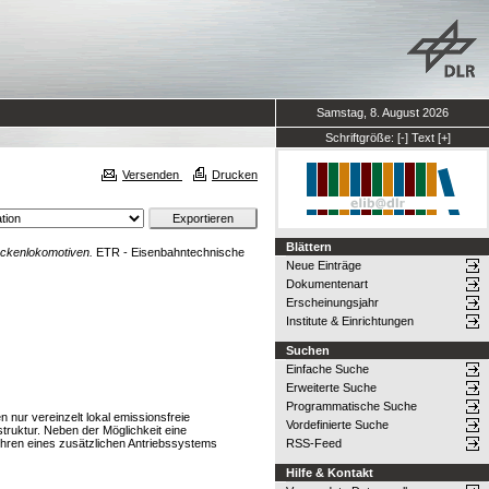
Samstag, 8. August 2026
Schriftgröße:
[-]
Text
[+]
Versenden
Drucken
Blättern
eckenlokomotiven.
ETR - Eisenbahntechnische
Neue Einträge
Dokumentenart
Erscheinungsjahr
Institute & Einrichtungen
Suchen
Einfache Suche
Erweiterte Suche
Programmatische Suche
 nur vereinzelt lokal emissionsfreie
Vordefinierte Suche
truktur. Neben der Möglichkeit eine
ühren eines zusätzlichen Antriebssystems
RSS-Feed
Hilfe & Kontakt