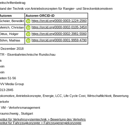
eitschriftenbeitrag
tand der Technik von Antriebskonzepten für Rangier- und Streckenlokomotiven
Autoren
Autoren-ORCID-iD
https://orcid.org/0000-0003-1224-2560
Scheier, Benedikt
https://orcid.org/0000-0002-0105-345X
Meirich, Christian
https://orcid.org/0000-0002-3981-5560
Dittus, Holger
https://orcid.org/0000-0001-9959-4790
Böhm, Mathias
 Dezember 2018
TR - Eisenbahntechnische Rundschau
a
ein
ein
eiten 51-56
VV Media Group
013-2845
okomotive, Antriebskonzepte, Energie, LCC, Life Cycle Cost, Wirtschaftlichkeit, Bewertung
erkehr
 VM - Verkehrsmanagement
raunschweig , Stuttgart
nstitut für Verkehrssystemtechnik > Bewertung des Verkehrs
nstitut für Fahrzeugkonzepte > Fahrzeugenergiekonzepte
s