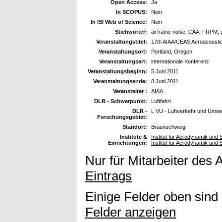
Open Access:
Ja
In SCOPUS:
Nein
In ISI Web of Science:
Nein
Stichwörter:
airframe noise, CAA, FRPM,
Veranstaltungstitel:
17th AIAA/CEAS Aeroacoustic
Veranstaltungsort:
Portland, Oregon
Veranstaltungsart:
internationale Konferenz
Veranstaltungsbeginn:
5 Juni 2011
Veranstaltungsende:
8 Juni 2011
Veranstalter :
AIAA
DLR - Schwerpunkt:
Luftfahrt
DLR -
L VU - Luftverkehr und Umwe
Forschungsgebiet:
Standort:
Braunschweig
Institute &
Institut für Aerodynamik und
Einrichtungen:
Institut für Aerodynamik und
Nur für Mitarbeiter des 
Eintrags
Einige Felder oben sind
Felder anzeigen