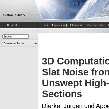
DLR Portal
Home
|
Impressum
|
Datenschutz
|
Barrierefreiheit
|
Erweiterte Suche
3D Computati
Slat Noise fr
Unswept High-
Sections
Dierke, Jürgen
und
Appe