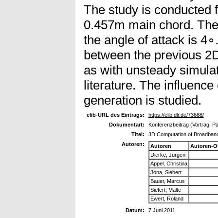
The study is conducted f
0.457m main chord. The
the angle of attack is 4
between the previous 2D
as with unsteady simulat
literature. The influence
generation is studied.
elib-URL des Eintrags:
https://elib.dlr.de/73668/
Dokumentart:
Konferenzbeitrag (Vortrag, P
Titel:
3D Computation of Broadband
Autoren:
Autoren
Autoren-O
Dierke, Jürgen
Appel, Christina
Jona, Siebert
Bauer, Marcus
Siefert, Malte
Ewert, Roland
Datum:
7 Juni 2011