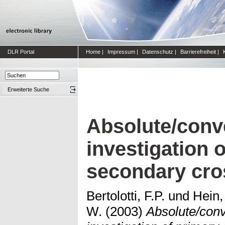
DLR Portal
Home
|
Impressum
|
Datenschutz
|
Barrierefreiheit
|
Erweiterte Suche
Absolute/conve
investigation 
secondary cro
Bertolotti, F.P.
und
Hein,
W.
(2003)
Absolute/conve