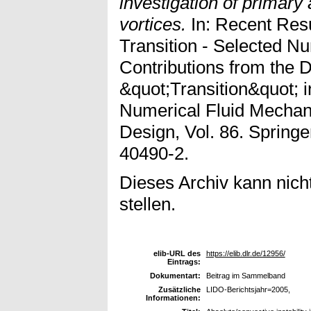
investigation of primar
vortices.
In: Recent Resu
Transition - Selected N
Contributions from the
&quot;Transition&quot;
Numerical Fluid Mechani
Design, Vol. 86. Springe
40490-2.
Dieses Archiv kann nicht
stellen.
elib-URL des
https://elib.dlr.de/12956/
Eintrags:
Dokumentart:
Beitrag im Sammelband
Zusätzliche
LIDO-Berichtsjahr=2005,
Informationen: