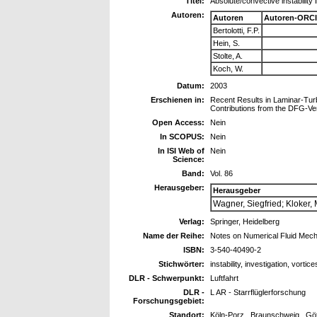
Titel:
Absolute/convective instability
Autoren:
Autoren
Autoren-ORCI
Bertolotti, F.P.
Hein, S.
Stolte, A.
Koch, W.
Datum:
2003
Erschienen in:
Recent Results in Laminar-Turb
Contributions from the DFG-V
Open Access:
Nein
In SCOPUS:
Nein
In ISI Web of
Nein
Science:
Band:
Vol. 86
Herausgeber:
Herausgeber
Wagner, Siegfried; Kloker, M
Verlag:
Springer, Heidelberg
Name der Reihe:
Notes on Numerical Fluid Mecha
ISBN:
3-540-40490-2
Stichwörter:
instability, investigation, vortice
DLR - Schwerpunkt:
Luftfahrt
DLR -
L AR - Starrflüglerforschung
Forschungsgebiet:
Standort:
Köln-Porz , Braunschweig , Gö