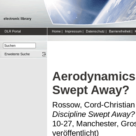
DLR Portal
Home
|
Impressum
|
Datenschutz
|
Barrierefreiheit
|
Erweiterte Suche
Aerodynamics:
Swept Away?
Rossow, Cord-Christian
Discipline Swept Away?
10-27, Manchester, Gros
veröffentlicht)