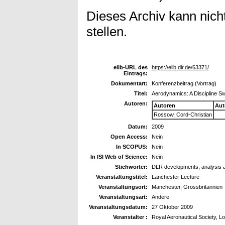
Dieses Archiv kann nicht
stellen.
elib-URL des
https://elib.dlr.de/63371/
Eintrags:
Dokumentart:
Konferenzbeitrag (Vortrag)
Titel:
Aerodynamics: A Discipline S
Autoren:
Autoren
Aut
Rossow, Cord-Christian
Datum:
2009
Open Access:
Nein
In SCOPUS:
Nein
In ISI Web of Science:
Nein
Stichwörter:
DLR developments, analysis an
Veranstaltungstitel:
Lanchester Lecture
Veranstaltungsort:
Manchester, Grossbritannien
Veranstaltungsart:
Andere
Veranstaltungsdatum:
27 Oktober 2009
Veranstalter :
Royal Aeronautical Society, L