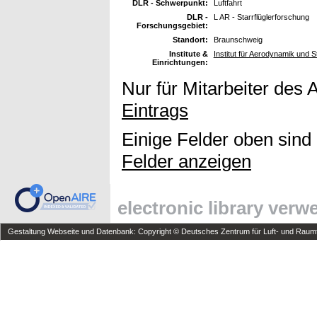
DLR - Schwerpunkt:
Luftfahrt
DLR -
L AR - Starrflüglerforschung
Forschungsgebiet:
Standort:
Braunschweig
Institute &
Institut für Aerodynamik und 
Einrichtungen:
Nur für Mitarbeiter des 
Eintrags
Einige Felder oben sind
Felder anzeigen
electronic library ver
Gestaltung Webseite und Datenbank: Copyright © Deutsches Zentrum für Luft- und Raumfa