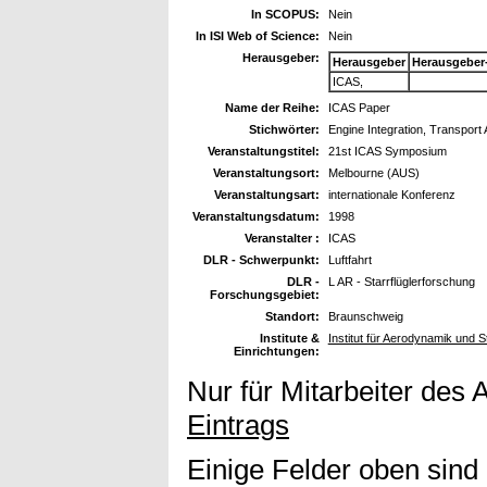
In SCOPUS:
Nein
In ISI Web of Science:
Nein
Herausgeber:
Herausgeber
Herausgeber
ICAS,
Name der Reihe:
ICAS Paper
Stichwörter:
Engine Integration, Transpor
Veranstaltungstitel:
21st ICAS Symposium
Veranstaltungsort:
Melbourne (AUS)
Veranstaltungsart:
internationale Konferenz
Veranstaltungsdatum:
1998
Veranstalter :
ICAS
DLR - Schwerpunkt:
Luftfahrt
DLR -
L AR - Starrflüglerforschung
Forschungsgebiet:
Standort:
Braunschweig
Institute &
Institut für Aerodynamik und 
Einrichtungen:
Nur für Mitarbeiter des 
Eintrags
Einige Felder oben sind