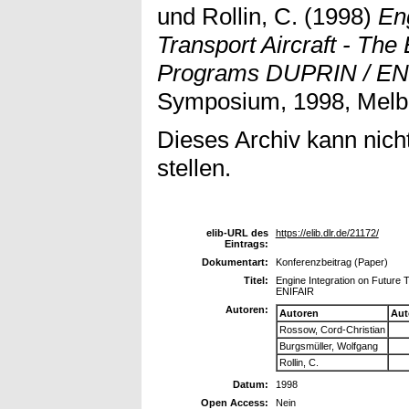
und
Rollin, C.
(1998)
En
Transport Aircraft - Th
Programs DUPRIN / EN
Symposium, 1998, Melb
Dieses Archiv kann nicht
stellen.
elib-URL des
https://elib.dlr.de/21172/
Eintrags:
Dokumentart:
Konferenzbeitrag (Paper)
Titel:
Engine Integration on Future
ENIFAIR
Autoren:
Autoren
Aut
Rossow, Cord-Christian
Burgsmüller, Wolfgang
Rollin, C.
Datum:
1998
Open Access:
Nein