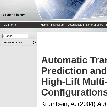
DLR Portal
Home
|
Impressum
|
Datenschutz
|
Barrierefreiheit
|
Erweiterte Suche
Automatic Tran
Prediction and
High-Lift Mult
Configuration
Krumbein, A.
(2004)
Aut