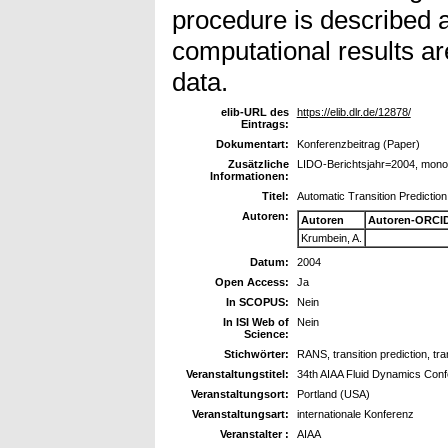
procedure is described
computational results a
data.
elib-URL des
https://elib.dlr.de/12878/
Eintrags:
Dokumentart:
Konferenzbeitrag (Paper)
Zusätzliche
LIDO-Berichtsjahr=2004, mon
Informationen:
Titel:
Automatic Transition Prediction
Autoren:
Autoren
Autoren-ORCID
Krumbein, A.
Datum:
2004
Open Access:
Ja
In SCOPUS:
Nein
In ISI Web of
Nein
Science:
Stichwörter:
RANS, transition prediction, tran
Veranstaltungstitel:
34th AIAA Fluid Dynamics Confe
Veranstaltungsort:
Portland (USA)
Veranstaltungsart:
internationale Konferenz
Veranstalter :
AIAA