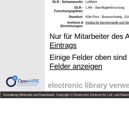
DLR - Schwerpunkt:
Luftfahrt
DLR -
L AR - Starrflüglerforschung
Forschungsgebiet:
Standort:
Köln-Porz , Braunschweig , Gö
Institute &
Institut für Aerodynamik und S
Einrichtungen:
Nur für Mitarbeiter des 
Eintrags
Einige Felder oben sind
Felder anzeigen
electronic library ver
Gestaltung Webseite und Datenbank: Copyright © Deutsches Zentrum für Luft- und Raumfa