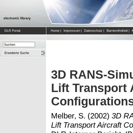
DLR Portal
Home
|
Impressum
|
Datenschutz
|
Barrierefreiheit
|
Erweiterte Suche
3D RANS-Simul
Lift Transport 
Configuration
Melber, S.
(2002)
3D RA
Lift Transport Aircraft C