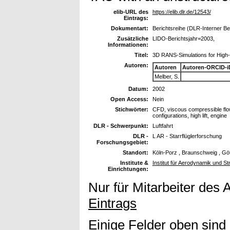
elib-URL des
https://elib.dlr.de/12543/
Eintrags:
Dokumentart:
Berichtsreihe (DLR-Interner Be
Zusätzliche
LIDO-Berichtsjahr=2003,
Informationen:
Titel:
3D RANS-Simulations for High-Li
Autoren:
Autoren
Autoren-ORCID-i
Melber, S.
Datum:
2002
Open Access:
Nein
Stichwörter:
CFD, viscous compressible flo
configurations, high lift, engine
DLR - Schwerpunkt:
Luftfahrt
DLR -
L AR - Starrflüglerforschung
Forschungsgebiet:
Standort:
Köln-Porz , Braunschweig , Gö
Institute &
Institut für Aerodynamik und S
Einrichtungen:
Nur für Mitarbeiter des 
Eintrags
Einige Felder oben sind