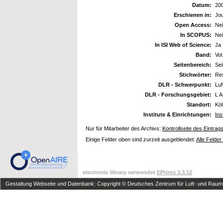
Datum:
20
Erschienen in:
Jou
Open Access:
Ne
In SCOPUS:
Ne
In ISI Web of Science:
Ja
Band:
Vol
Seitenbereich:
Sei
Stichwörter:
Re
DLR - Schwerpunkt:
Luf
DLR - Forschungsgebiet:
L A
Standort:
Köl
Institute & Einrichtungen:
Ins
Nur für Mitarbeiter des Archivs:
Kontrollseite des Eintrag
Einige Felder oben sind zurzeit ausgeblendet:
Alle Felder
electronic library verwendet
EPrints 3.3.12
Gestaltung Webseite und Datenbank: Copyright © Deutsches Zentrum für Luft- und Raumfa