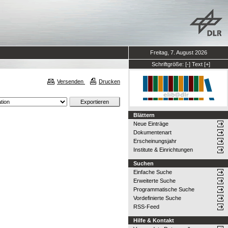
Freitag, 7. August 2026
Schriftgröße:
[-]
Text
[+]
Versenden
Drucken
Blättern
Neue Einträge
Dokumentenart
Erscheinungsjahr
Institute & Einrichtungen
Suchen
Einfache Suche
Erweiterte Suche
Programmatische Suche
Vordefinierte Suche
RSS-Feed
Hilfe & Kontakt