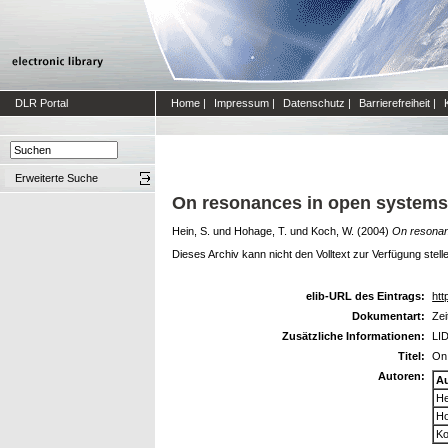
DLR Portal
Home
|
Impressum
|
Datenschutz
|
Barrierefreiheit
|
Erweiterte Suche
On resonances in open systems
Hein, S.
und
Hohage, T.
und
Koch, W.
(2004)
On resonan
Dieses Archiv kann nicht den Volltext zur Verfügung stell
elib-URL des Eintrags:
htt
Dokumentart:
Zei
Zusätzliche Informationen:
LID
Titel:
On
Autoren:
A
He
Ho
Ko