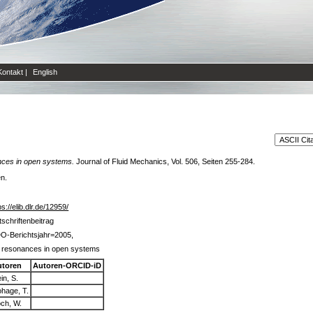
Kontakt
|
English
ces in open systems.
Journal of Fluid Mechanics, Vol. 506, Seiten 255-284.
en.
ps://elib.dlr.de/12959/
tschriftenbeitrag
O-Berichtsjahr=2005,
 resonances in open systems
utoren
Autoren-ORCID-iD
in, S.
hage, T.
ch, W.