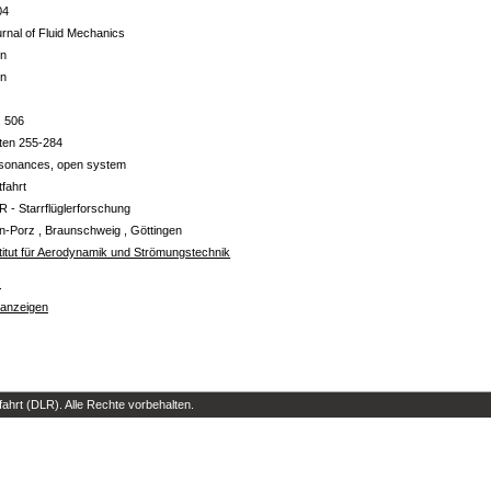
04
rnal of Fluid Mechanics
in
in
. 506
ten 255-284
sonances, open system
tfahrt
R - Starrflüglerforschung
n-Porz , Braunschweig , Göttingen
titut für Aerodynamik und Strömungstechnik
s
 anzeigen
hrt (DLR). Alle Rechte vorbehalten.