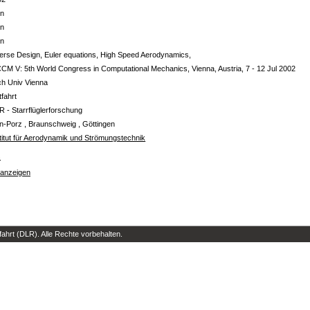
in
in
in
erse Design, Euler equations, High Speed Aerodynamics,
M V: 5th World Congress in Computational Mechanics, Vienna, Austria, 7 - 12 Jul 2002
ch Univ Vienna
tfahrt
R - Starrflüglerforschung
n-Porz , Braunschweig , Göttingen
titut für Aerodynamik und Strömungstechnik
s
 anzeigen
hrt (DLR). Alle Rechte vorbehalten.