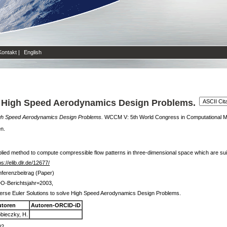
Kontakt
|
English
ve High Speed Aerodynamics Design Problems.
High Speed Aerodynamics Design Problems.
WCCM V: 5th World Congress in Computational Mech
en.
lied method to compute compressible flow patterns in three-dimensional space which are suitab
ps://elib.dlr.de/12677/
ferenzbeitrag (Paper)
O-Berichtsjahr=2003,
erse Euler Solutions to solve High Speed Aerodynamics Design Problems.
utoren
Autoren-ORCID-iD
bieczky, H.
02