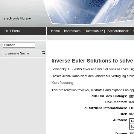
DLR Portal
Home
|
Impressum
|
Datenschutz
|
Barrierefreiheit
|
Erweiterte Suche
Inverse Euler Solutions to sol
Sobieczky, H.
(2002)
Inverse Euler Solutions to solve 
Dieses Archiv kann nicht den Volltext zur Verfügung stell
Kurzfassung
This presentation reviews, illustrates and expands an app
elib-URL des Eintrags:
htt
Dokumentart:
Kon
Zusätzliche Informationen:
LID
Titel:
Inv
Autoren:
A
So
Datum:
20