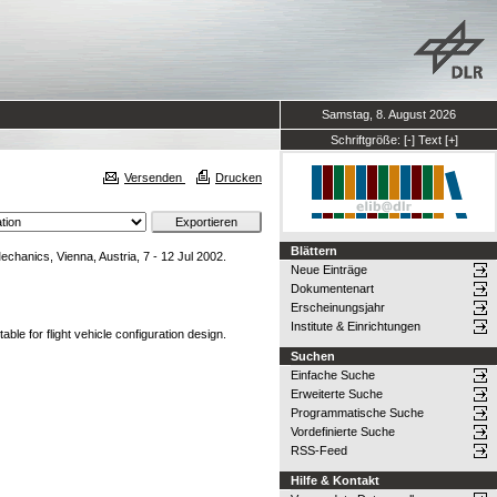
Samstag, 8. August 2026
Schriftgröße:
[-]
Text
[+]
Versenden
Drucken
Blättern
anics, Vienna, Austria, 7 - 12 Jul 2002.
Neue Einträge
Dokumentenart
Erscheinungsjahr
Institute & Einrichtungen
le for flight vehicle configuration design.
Suchen
Einfache Suche
Erweiterte Suche
Programmatische Suche
Vordefinierte Suche
RSS-Feed
Hilfe & Kontakt