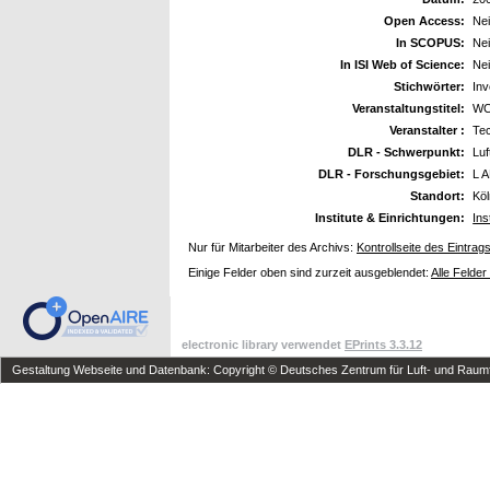
Open Access:
Ne
In SCOPUS:
Ne
In ISI Web of Science:
Ne
Stichwörter:
Inv
Veranstaltungstitel:
WCC
Veranstalter :
Te
DLR - Schwerpunkt:
Luf
DLR - Forschungsgebiet:
L A
Standort:
Köl
Institute & Einrichtungen:
Ins
Nur für Mitarbeiter des Archivs:
Kontrollseite des Eintrag
Einige Felder oben sind zurzeit ausgeblendet:
Alle Felder
electronic library verwendet
EPrints 3.3.12
Gestaltung Webseite und Datenbank: Copyright © Deutsches Zentrum für Luft- und Raumfa