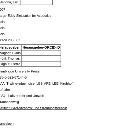
Manoha, Eric
007
arge-Eddy Simulation for Acoustics
ein
ein
ein
eiten 293-333
Herausgeber
Herausgeber-ORCID-iD
Wagner, Claus
Hüttl, Thomas
Sagaut, Pierre
ambridge University Press
78-0-521-87144-0
AA, Trailing-edge noise, LES, APE, LEE, Kirchhoff
uftfahrt
 VU - Luftverkehr und Umwelt
raunschweig
nstitut für Aerodynamik und Strömungstechnik
s
 anzeigen