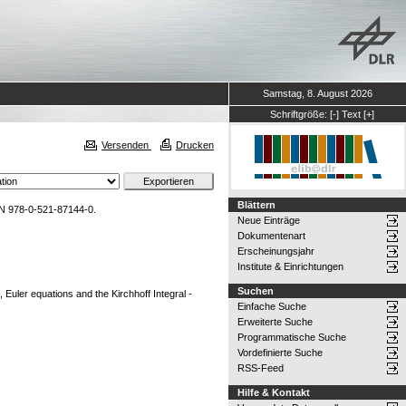
Samstag, 8. August 2026
Schriftgröße:
[-]
Text
[+]
Versenden
Drucken
Blättern
BN 978-0-521-87144-0.
Neue Einträge
Dokumentenart
Erscheinungsjahr
Institute & Einrichtungen
Suchen
 Euler equations and the Kirchhoff Integral -
Einfache Suche
Erweiterte Suche
Programmatische Suche
Vordefinierte Suche
RSS-Feed
Hilfe & Kontakt