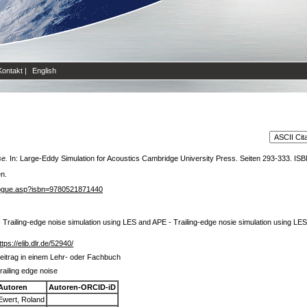
Kontakt
|
English
se.
In: Large-Eddy Simulation for Acoustics Cambridge University Press. Seiten 293-333. IS
en.
alogue.asp?isbn=9780521871440
 - Trailing-edge noise simulation using LES and APE - Trailing-edge nosie simulation using LES,
ttps://elib.dlr.de/52940/
eitrag in einem Lehr- oder Fachbuch
railing edge noise
Autoren
Autoren-ORCID-iD
Ewert, Roland