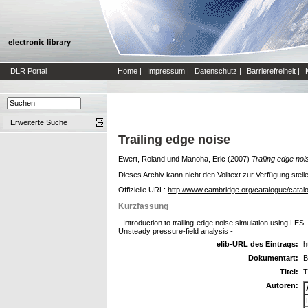
DLR Portal
Home
|
Impressum
|
Datenschutz
|
Barrierefreiheit
|
Erweiterte Suche
Trailing edge noise
Ewert, Roland
und
Manoha, Eric
(2007)
Trailing edge noi
Dieses Archiv kann nicht den Volltext zur Verfügung stell
Offizielle URL:
http://www.cambridge.org/catalogue/cat
Kurzfassung
- Introduction to trailing-edge noise simulation using LES
Unsteady pressure-field analysis -
elib-URL des Eintrags:
h
Dokumentart:
B
Titel:
T
Autoren: