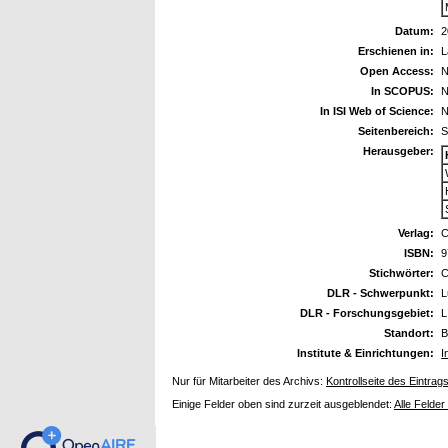
Datum:
2
Erschienen in:
L
Open Access:
N
In SCOPUS:
N
In ISI Web of Science:
N
Seitenbereich:
S
Herausgeber:
Verlag:
C
ISBN:
9
Stichwörter:
C
DLR - Schwerpunkt:
L
DLR - Forschungsgebiet:
L
Standort:
B
Institute & Einrichtungen:
I
Nur für Mitarbeiter des Archivs:
Kontrollseite des Eintrag
Einige Felder oben sind zurzeit ausgeblendet:
Alle Felder