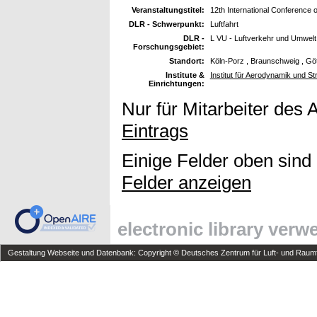
Veranstaltungstitel:
12th International Conference 
DLR - Schwerpunkt:
Luftfahrt
DLR -
L VU - Luftverkehr und Umwelt
Forschungsgebiet:
Standort:
Köln-Porz , Braunschweig , Gö
Institute &
Institut für Aerodynamik und S
Einrichtungen:
Nur für Mitarbeiter des 
Eintrags
Einige Felder oben sind
Felder anzeigen
electronic library ver
Gestaltung Webseite und Datenbank: Copyright © Deutsches Zentrum für Luft- und Raumfa