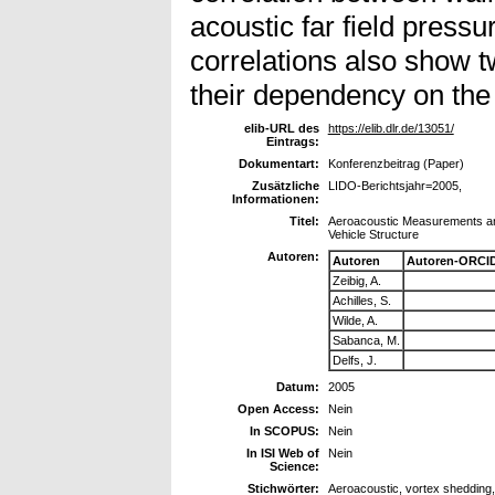
acoustic far field press
correlations also show 
their dependency on the 
elib-URL des
https://elib.dlr.de/13051/
Eintrags:
Dokumentart:
Konferenzbeitrag (Paper)
Zusätzliche
LIDO-Berichtsjahr=2005,
Informationen:
Titel:
Aeroacoustic Measurements and 
Vehicle Structure
Autoren:
Autoren
Autoren-ORCID
Zeibig, A.
Achilles, S.
Wilde, A.
Sabanca, M.
Delfs, J.
Datum:
2005
Open Access:
Nein
In SCOPUS:
Nein
In ISI Web of
Nein
Science:
Stichwörter:
Aeroacoustic, vortex shedding,